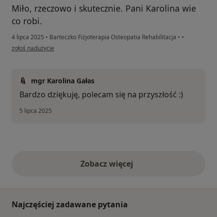
Miło, rzeczowo i skutecznie. Pani Karolina wie
co robi.
4 lipca 2025
•
Barteczko Fizjoterapia Osteopatia Rehabilitacja
•
•
w opinii użytkownika Wojtek
zgłoś nadużycie
mgr Karolina Gałas
Bardzo dziękuję, polecam się na przyszłość :)
5 lipca 2025
Zobacz więcej
opinie powyżej
Najczęściej zadawane pytania