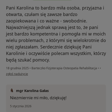
Pani Karolina to bardzo miła osoba, przyjazna i
otwarta, czułam się zawsze bardzo
zaopiekowana i co ważne - swobodnie.
Najważniejszą jednak sprawą jest to, że pani
jest bardzo kompetentna i pomogła mi w moich
wielu problemach, z którymi się wielokrotnie do
niej zgłaszałam. Serdecznie dziękuję Pani
Karolinie i oczywiście polecam wszystkim, którzy
będą szukać pomocy.
18 grudnia 2025
•
Barteczko Fizjoterapia Osteopatia Rehabilitacja
•
•
w opinii użytkownika Marta G.
zgłoś nadużycie
mgr Karolina Gałas
Niezmiernie mi miło, dziękuję!
5 stycznia 2026