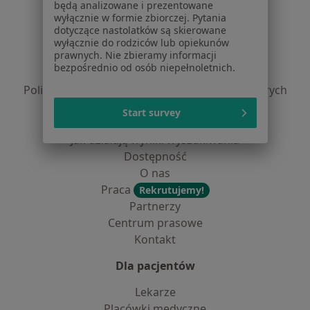
będą analizowane i prezentowane
Serwis
wyłącznie w formie zbiorczej. Pytania
dotyczące nastolatków są skierowane
Regulamin
wyłącznie do rodziców lub opiekunów
prawnych. Nie zbieramy informacji
Polityka prywatności pacjentów
bezpośrednio od osób niepełnoletnich.
Polityka prywatności profesjonalistów
Polityka prywatności dla profesjonalistów, których
dane pozyskaliśmy samodzielnie
Start survey
Polityka cookies
Jak działają wyniki wyszukiwania
Dostępność
O nas
Praca
Rekrutujemy!
Partnerzy
Centrum prasowe
Kontakt
Dla pacjentów
Lekarze
Placówki medyczne