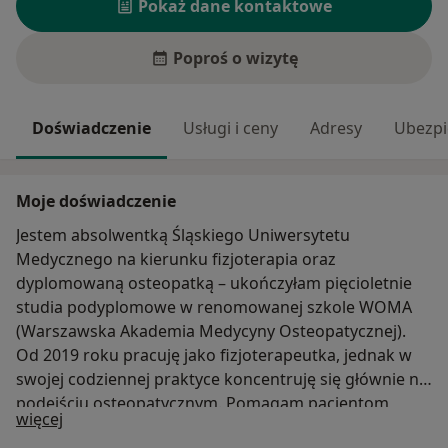
Pokaż dane kontaktowe
Poproś o wizytę
Doświadczenie
Usługi i ceny
Adresy
Ubezpi
Moje doświadczenie
Jestem absolwentką Śląskiego Uniwersytetu
Medycznego na kierunku fizjoterapia oraz
dyplomowaną osteopatką – ukończyłam pięcioletnie
studia podyplomowe w renomowanej szkole WOMA
(Warszawska Akademia Medycyny Osteopatycznej).
Od 2019 roku pracuję jako fizjoterapeutka, jednak w
swojej codziennej praktyce koncentruję się głównie na
podejściu osteopatycznym. Pomagam pacjentom
O mnie
więcej
zmagającym się z zaburzeniami w obrębie stawu