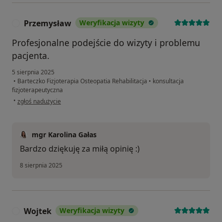
Przemysław
Weryfikacja wizyty
P
Profesjonalne podejście do wizyty i problemu
pacjenta.
5 sierpnia 2025
•
Barteczko Fizjoterapia Osteopatia Rehabilitacja
•
konsultacja
fizjoterapeutyczna
w opinii użytkownika Przemysław
•
zgłoś nadużycie
mgr Karolina Gałas
Bardzo dziękuję za miłą opinię :)
8 sierpnia 2025
Wojtek
Weryfikacja wizyty
W