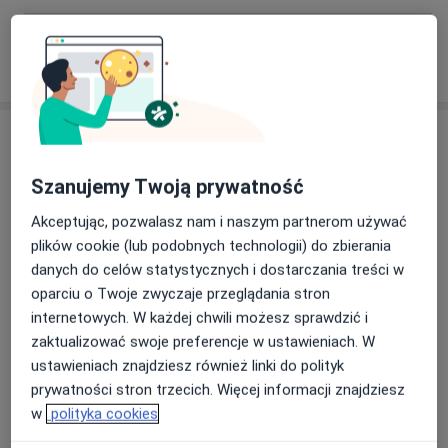
W jaki sposób ustalane są ceny?
Adres
Szanujemy Twoją prywatność
Barteczko Fizjoterapia Osteopatia
Rehabilitacja
Akceptując, pozwalasz nam i naszym partnerom używać
Generała Jerzego Ziętka 20B,
41-400
Mysłowice
plików cookie (lub podobnych technologii) do zbierania
danych do celów statystycznych i dostarczania treści w
oparciu o Twoje zwyczaje przeglądania stron
Powiększ mapę
otwiera się w nowej karcie
internetowych. W każdej chwili możesz sprawdzić i
zaktualizować swoje preferencje w ustawieniach. W
Dostępność
W tym gabinecie nie można umawiać wizyt przez
ustawieniach znajdziesz również linki do polityk
internet
prywatności stron trzecich. Więcej informacji znajdziesz
Co mam zrobić w tej sytuacji?
w
polityka cookies