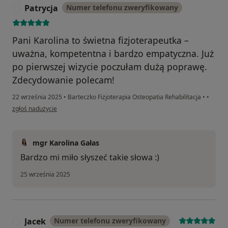
Patrycja
Numer telefonu zweryfikowany
P
Pani Karolina to świetna fizjoterapeutka –
uważna, kompetentna i bardzo empatyczna. Już
po pierwszej wizycie poczułam dużą poprawę.
Zdecydowanie polecam!
22 września 2025
•
Barteczko Fizjoterapia Osteopatia Rehabilitacja
•
•
w opinii użytkownika Patrycja
zgłoś nadużycie
mgr Karolina Gałas
Bardzo mi miło słyszeć takie słowa :)
25 września 2025
Jacek
Numer telefonu zweryfikowany
J