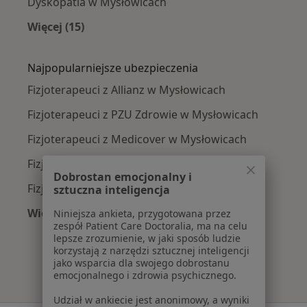
Dyskopatia w Mysłowicach
Więcej (15)
Więcej w kategorii: Najczęście leczone chorob
Najpopularniejsze ubezpieczenia
Fizjoterapeuci z Allianz w Mysłowicach
Fizjoterapeuci z PZU Zdrowie w Mysłowicach
Fizjoterapeuci z Medicover w Mysłowicach
Fizjoterapeuci z Enel-med w Mysłowicach
Dobrostan emocjonalny i
Fizjoterapeuci z LUX MED w Mysłowicach
sztuczna inteligencja
Więcej (5)
Niniejsza ankieta, przygotowana przez
zespół Patient Care Doctoralia, ma na celu
Więcej w kategorii: Najpopularniejsze ubezpie
lepsze zrozumienie, w jaki sposób ludzie
korzystają z narzędzi sztucznej inteligencji
jako wsparcia dla swojego dobrostanu
emocjonalnego i zdrowia psychicznego.
Udział w ankiecie jest anonimowy, a wyniki