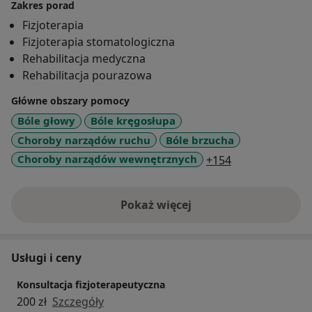
skroniowo-żuchwowego (TMJ), problemami ze strony
Zakres porad
układu pokarmowego oraz z dolegliwościami o
Fizjoterapia
charakterze ogólnoustrojowym, których źródło nie
Fizjoterapia stomatologiczna
zawsze jest oczywiste. Każdą terapię dostosowuję
Rehabilitacja medyczna
indywidualnie, szukając przyczyn trudności w ujęciu
Rehabilitacja pourazowa
całościowym – z szacunkiem dla anatomii, fizjologii i
Główne obszary pomocy
naturalnych mechanizmów regeneracyjnych
organizmu. Nie przyjmuję dzieci oraz noworodków
Bóle głowy
Bóle kręgosłupa
Choroby narządów ruchu
Bóle brzucha
a11y_sr_more_
Choroby narządów wewnętrznych
+154
Pokaż więcej
o doświadczeniu
Usługi i ceny
Konsultacja fizjoterapeutyczna
200 zł
Szczegóły