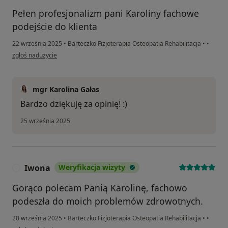
Pełen profesjonalizm pani Karoliny fachowe
podejście do klienta
22 września 2025
•
Barteczko Fizjoterapia Osteopatia Rehabilitacja
•
•
w opinii użytkownika Jacek
zgłoś nadużycie
mgr Karolina Gałas
Bardzo dziękuję za opinię! :)
25 września 2025
Iwona
Weryfikacja wizyty
I
Gorąco polecam Panią Karolinę, fachowo
podeszła do moich problemów zdrowotnych.
20 września 2025
•
Barteczko Fizjoterapia Osteopatia Rehabilitacja
•
•
w opinii użytkownika Iwona