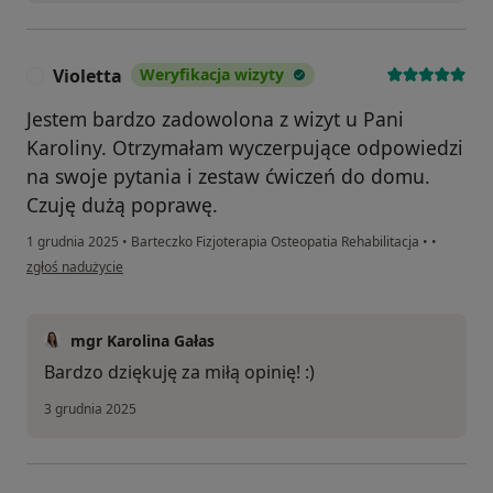
Violetta
Weryfikacja wizyty
V
Jestem bardzo zadowolona z wizyt u Pani
Karoliny. Otrzymałam wyczerpujące odpowiedzi
na swoje pytania i zestaw ćwiczeń do domu.
Czuję dużą poprawę.
1 grudnia 2025
•
Barteczko Fizjoterapia Osteopatia Rehabilitacja
•
•
w opinii użytkownika Violetta
zgłoś nadużycie
mgr Karolina Gałas
Bardzo dziękuję za miłą opinię! :)
3 grudnia 2025