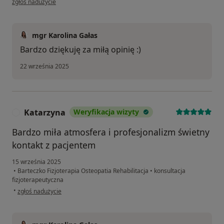
zgłoś nadużycie
mgr Karolina Gałas
Bardzo dziękuję za miłą opinię :)
22 września 2025
Katarzyna
Weryfikacja wizyty
K
Bardzo miła atmosfera i profesjonalizm świetny
kontakt z pacjentem
15 września 2025
•
Barteczko Fizjoterapia Osteopatia Rehabilitacja
•
konsultacja
fizjoterapeutyczna
w opinii użytkownika Katarzyna
•
zgłoś nadużycie