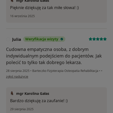
mgr Karolina Gałas
Pięknie dziękuję za tak miłe słowa! :)
16 września 2025
Julia
Weryfikacja wizyty
J
Cudowna empatyczna osoba, z dobrym
indywidualnym podejściem do pacjentów. Jak
polecić to tylko tak dobrego lekarza.
28 sierpnia 2025
•
Barteczko Fizjoterapia Osteopatia Rehabilitacja
•
•
w opinii użytkownika Julia
zgłoś nadużycie
mgr Karolina Gałas
Bardzo dziękuję za zaufanie! :)
29 sierpnia 2025