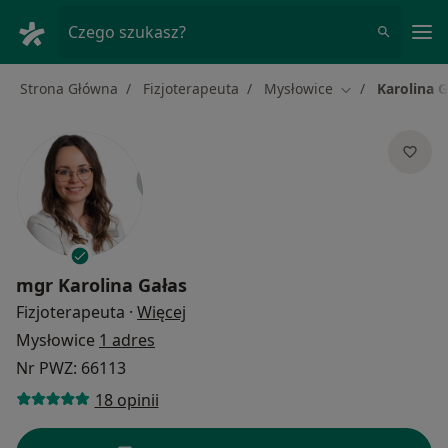
Me
Czego szukasz?
Strona Główna
Fizjoterapeuta
Mysłowice
Karolina G
Zmień miasto
mgr
Karolina Gałas
O specjalizacjach
Fizjoterapeuta
·
Więcej
Mysłowice
1 adres
Nr PWZ: 66113
18 opinii