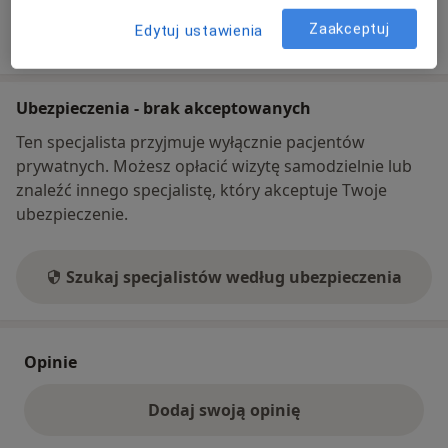
Zaakceptuj
Pokaż więcej
Edytuj ustawienia
o adresie
Ubezpieczenia - brak akceptowanych
Ten specjalista przyjmuje wyłącznie pacjentów
prywatnych. Możesz opłacić wizytę samodzielnie lub
znaleźć innego specjalistę, który akceptuje Twoje
ubezpieczenie.
Szukaj specjalistów według ubezpieczenia
Opinie
Dodaj swoją opinię