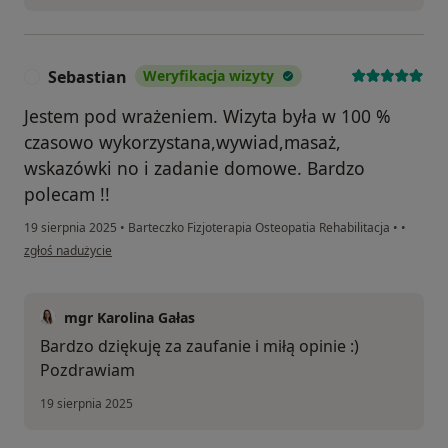
Sebastian
Weryfikacja wizyty
S
Jestem pod wrażeniem. Wizyta była w 100 %
czasowo wykorzystana,wywiad,masaż,
wskazówki no i zadanie domowe. Bardzo
polecam !!
19 sierpnia 2025
•
Barteczko Fizjoterapia Osteopatia Rehabilitacja
•
•
w opinii użytkownika Sebastian
zgłoś nadużycie
mgr Karolina Gałas
Bardzo dziękuję za zaufanie i miłą opinie :)
Pozdrawiam
19 sierpnia 2025