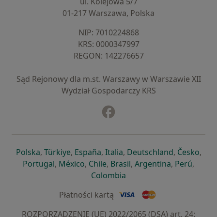
ul. Kolejowa 5/7
01-217 Warszawa, Polska
NIP: ⁠7010224868
KRS: ⁠0000347997
REGON: ⁠142276657
Sąd Rejonowy dla m.st. Warszawy w Warszawie XII
Wydział Gospodarczy KRS
Facebook
otwiera się w nowej karcie
otwiera się w nowej karcie
otwiera się w nowej karcie
otwiera się w nowej karcie
otwiera się w nowej karci
otwiera się
otwi
Polska
,
Türkiye
,
España
,
Italia
,
Deutschland
,
Česko
,
otwiera się w nowej karcie
otwiera się w nowej karcie
otwiera się w nowej karcie
otwiera się w nowej kar
otwiera się 
otwier
Portugal
,
México
,
Chile
,
Brasil
,
Argentina
,
Perú
,
otwiera się w nowej karc
Colombia
Płatności kartą
ROZPORZĄDZENIE (UE) 2022/2065 (DSA) art. 24: