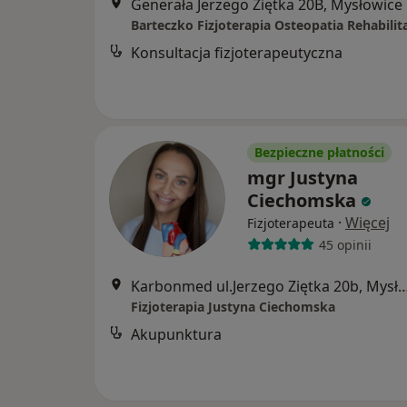
Generała Jerzego Ziętka 20B, Mysłowice
Barteczko Fizjoterapia Osteopatia Rehabilit
Konsultacja fizjoterapeutyczna
Bezpieczne płatności
mgr Justyna
Ciechomska
·
Więcej
Fizjoterapeuta
45 opinii
Karbonmed ul.Jerzego Ziętka 20b,
Fizjoterapia Justyna Ciechomska
Akupunktura