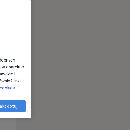
odobnych
i w oparciu o
awdzić i
Wt,
Śr,
Czw,
wnież linki
11 Sie
12 Sie
13 Sie
 cookies
akceptuj