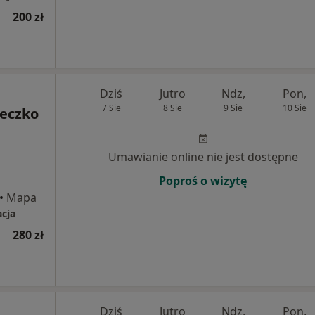
200 zł
Dziś
Jutro
Ndz,
Pon,
7 Sie
8 Sie
9 Sie
10 Sie
eczko
Umawianie online nie jest dostępne
Poproś o wizytę
•
Mapa
acja
280 zł
Dziś
Jutro
Ndz,
Pon,