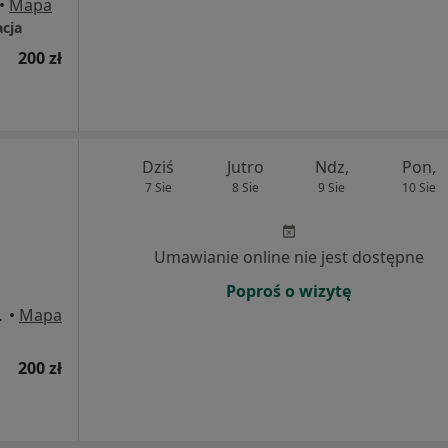
•
Mapa
acja
200 zł
Dziś
Jutro
Ndz,
Pon,
7 Sie
8 Sie
9 Sie
10 Sie
Umawianie online nie jest dostępne
Poproś o wizytę
 Mysłowice
•
Mapa
200 zł