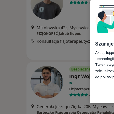
65 opinii
Mikołowska 42c, Mysłowice
•
Mapa
FIZJOKOPEĆ Jakub Kopeć
Konsultacja fizjoterapeutyczna
Szanuje
Akceptując
technologii
Twoje zwyc
Bezpieczne płatności
zaktualizo
mgr Wojciech Ma
do polityk 
·
Więcej
Fizjoterapeuta
41 opinii
Generała Jerzego Ziętka 20B, Mysłowice
Barteczko Fizjoterapia Osteopatia Rehabilit