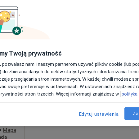
Umawianie online nie jest dostępne
Poproś o wizytę
180 zł
my Twoją prywatność
, pozwalasz nam i naszym partnerom używać plików cookie (lub p
) do zbierania danych do celów statystycznych i dostarczania treśc
zaje przeglądania stron internetowych. W każdej chwili możesz spr
Dziś
Jutro
Ndz,
Pon,
wać swoje preferencje w ustawieniach. W ustawieniach znajdziesz ró
7 Sie
8 Sie
9 Sie
10 Sie
chnik
prywatności stron trzecich. Więcej informacji znajdziesz w
polityka
Umawianie online nie jest dostępne
Za
Edytuj ustawienia
Poproś o wizytę
•
Mapa
acja