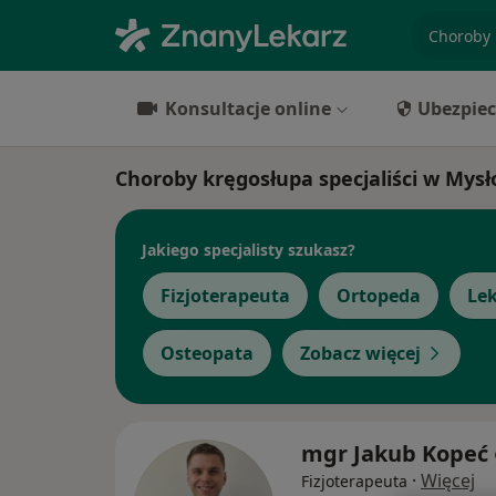
specjaliz
Konsultacje online
Ubezpiec
Choroby kręgosłupa specjaliści w Mys
Jakiego specjalisty szukasz?
Fizjoterapeuta
Ortopeda
Lek
Osteopata
Zobacz więcej
mgr Jakub Kopeć
·
Więcej
Fizjoterapeuta