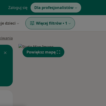
Zaloguj się
Dla profesjonalistów
je dzieci
Więcej filtrów
•
1
ukiwania
Powiększ mapę
Wt,
Śr,
Czw,
11 Sie
12 Sie
13 Sie