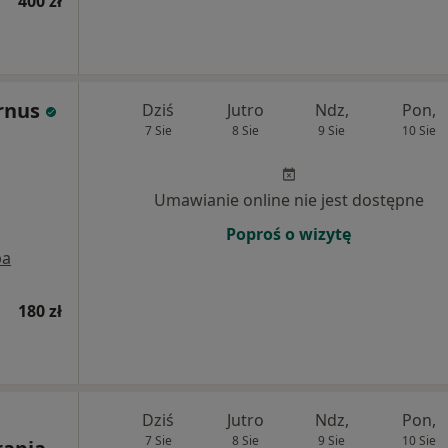
400 zł
rnus
Dziś
Jutro
Ndz,
Pon,
7 Sie
8 Sie
9 Sie
10 Sie
Umawianie online nie jest dostępne
Poproś o wizytę
pa
180 zł
Dziś
Jutro
Ndz,
Pon,
7 Sie
8 Sie
9 Sie
10 Sie