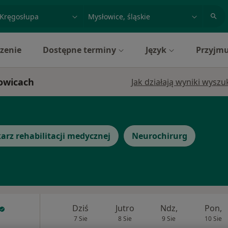
acja, badanie lub nazwisko
miasto lub dzielnica
zenie
Dostępne terminy
Język
Przyjmu
łowicach
Jak działają wyniki wysz
arz rehabilitacji medycznej
Neurochirurg
Dziś
Jutro
Ndz,
Pon,
7 Sie
8 Sie
9 Sie
10 Sie