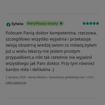
Sylwia
Weryfikacja wizyty
S
Polecam Panią doktor kompetentna, rzeczowa,
szczegółowo wszystko wyjaśnia i przekazuje
swoją obszerną wiedzę (wiem co mówię,byłam
już u wielu lekarzy-nie jestem prostym
przypadkiem,a nikt tak rzetelnie nie wyjaśnił
wszystkiego jak Pani doktor. Przy tym również
bardzo miła i delikatna :)
2 sierpnia 2026
•
Venus Medica
•
konsultacja ginekologiczna + USG
•
w opinii użytkownika Sylwia
zgłoś nadużycie