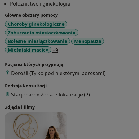
Położnictwo i ginekologia
dobrać terapię na miarę ich potrzeb. Zapraszam.
Główne obszary pomocy
Choroby ginekologiczne
Zaburzenia miesiączkowania
Bolesne miesiączkowanie
Menopauza
a11y_sr_more_diseases
Mięśniaki macicy
+9
Pacjenci których przyjmuję
Dorośli (Tylko pod niektórymi adresami)
Rodzaje konsultacji
Stacjonarne
Zobacz lokalizacje (2)
Zdjęcia i filmy