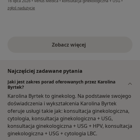
16 lipca 2026
•
Venus Medica
•
konsultacja ginekologiczna + USG
•
w opinii użytkownika AP
zgłoś nadużycie
Zobacz więcej
opinie powyżej
Najczęściej zadawane pytania
Jaki jest zakres porad oferowanych przez Karolina
Byrtek?
Karolina Byrtek to ginekolog. Na podstawie swojego
doświadczenia i wykształcenia Karolina Byrtek
oferuje usługi takie jak: konsultacja ginekologiczna,
cytologia, konsultacja ginekologiczna + USG,
konsultacja ginekologiczna + USG + HPV, konsultacja
ginekologiczna + USG + cytologia LBC.