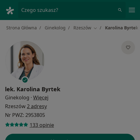
Me
Czego szukasz?
Strona Główna
Ginekolog
Rzeszów
Karolina Byrtek
Zmień miasto
lek.
Karolina Byrtek
O specjalizacjach
Ginekolog
·
Więcej
Rzeszów
2 adresy
Nr PWZ: 2953805
133 opinie