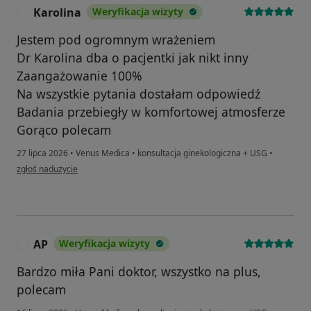
Karolina
Weryfikacja wizyty
K
Jestem pod ogromnym wrażeniem
Dr Karolina dba o pacjentki jak nikt inny
Zaangażowanie 100%
Na wszystkie pytania dostałam odpowiedź
Badania przebiegły w komfortowej atmosferze
Gorąco polecam
27 lipca 2026
•
Venus Medica
•
konsultacja ginekologiczna + USG
•
w opinii użytkownika Karolina
zgłoś nadużycie
AP
Weryfikacja wizyty
A
Bardzo miła Pani doktor, wszystko na plus,
polecam