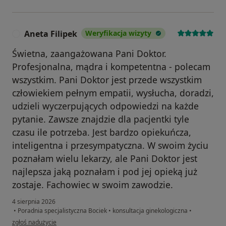
Aneta Filipek
Weryfikacja wizyty
A
Świetna, zaangażowana Pani Doktor.
Profesjonalna, mądra i kompetentna - polecam
wszystkim. Pani Doktor jest przede wszystkim
człowiekiem pełnym empatii, wysłucha, doradzi,
udzieli wyczerpujących odpowiedzi na każde
pytanie. Zawsze znajdzie dla pacjentki tyle
czasu ile potrzeba. Jest bardzo opiekuńcza,
inteligentna i przesympatyczna. W swoim życiu
poznałam wielu lekarzy, ale Pani Doktor jest
najlepsza jaką poznałam i pod jej opieką już
zostaje. Fachowiec w swoim zawodzie.
4 sierpnia 2026
•
Poradnia specjalistyczna Bociek
•
konsultacja ginekologiczna
•
w opinii użytkownika Aneta Filipek
zgłoś nadużycie