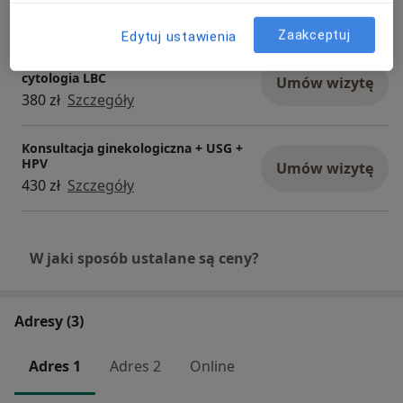
Umów wizytę
270 zł
Szczegóły
Zaakceptuj
Edytuj ustawienia
Konsultacja ginekologiczna + USG +
cytologia LBC
Umów wizytę
380 zł
Szczegóły
Konsultacja ginekologiczna + USG +
HPV
Umów wizytę
430 zł
Szczegóły
W jaki sposób ustalane są ceny?
Adresy (3)
Adres 1
Adres 2
Online