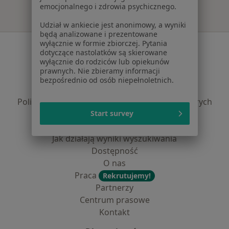
emocjonalnego i zdrowia psychicznego.
Udział w ankiecie jest anonimowy, a wyniki
będą analizowane i prezentowane
wyłącznie w formie zbiorczej. Pytania
Serwis
dotyczące nastolatków są skierowane
wyłącznie do rodziców lub opiekunów
Regulamin
prawnych. Nie zbieramy informacji
Polityka prywatności pacjentów
bezpośrednio od osób niepełnoletnich.
Polityka prywatności profesjonalistów
Polityka prywatności dla profesjonalistów, których
dane pozyskaliśmy samodzielnie
Start survey
Polityka cookies
Jak działają wyniki wyszukiwania
Dostępność
O nas
Praca
Rekrutujemy!
Partnerzy
Centrum prasowe
Kontakt