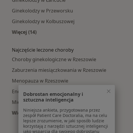
Ginekolodzy w Łańcucie
Ginekolodzy w Przeworsku
Ginekolodzy w Kolbuszowej
Więcej (14)
Więcej w kategorii: W pobliżu Rzeszowa
Najczęście leczone choroby
Choroby ginekologiczne w Rzeszowie
Zaburzenia miesiączkowania w Rzeszowie
Menopauza w Rzeszowie
Endometrioza w Rzeszowie
Dobrostan emocjonalny i
sztuczna inteligencja
Mięśniaki macicy w Rzeszowie
Niniejsza ankieta, przygotowana przez
Więcej (15)
zespół Patient Care Doctoralia, ma na celu
Więcej w kategorii: Najczęście leczone chorob
lepsze zrozumienie, w jaki sposób ludzie
korzystają z narzędzi sztucznej inteligencji
jako wsparcia dla swojego dobrostanu