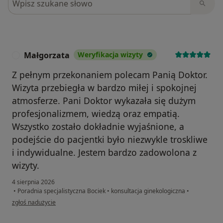
Małgorzata
Weryfikacja wizyty
M
Z pełnym przekonaniem polecam Panią Doktor.
Wizyta przebiegła w bardzo miłej i spokojnej
atmosferze. Pani Doktor wykazała się dużym
profesjonalizmem, wiedzą oraz empatią.
Wszystko zostało dokładnie wyjaśnione, a
podejście do pacjentki było niezwykle troskliwe
i indywidualne. Jestem bardzo zadowolona z
wizyty.
4 sierpnia 2026
•
Poradnia specjalistyczna Bociek
•
konsultacja ginekologiczna
•
w opinii użytkownika Małgorzata
zgłoś nadużycie