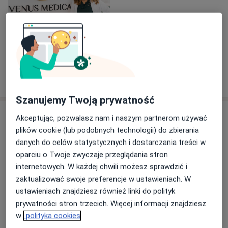
Zobacz galerię (1)
Pokaż więcej
o doświadczeniu
Szanujemy Twoją prywatność
Usługi i ceny
Akceptując, pozwalasz nam i naszym partnerom używać
plików cookie (lub podobnych technologii) do zbierania
Konsultacja ginekologiczna
Umów wizytę
danych do celów statystycznych i dostarczania treści w
220 zł - 270 zł
Szczegóły
oparciu o Twoje zwyczaje przeglądania stron
internetowych. W każdej chwili możesz sprawdzić i
Cytologia
zaktualizować swoje preferencje w ustawieniach. W
Umów wizytę
80 zł
Szczegóły
ustawieniach znajdziesz również linki do polityk
prywatności stron trzecich. Więcej informacji znajdziesz
w
polityka cookies
Konsultacja ginekologiczna + USG