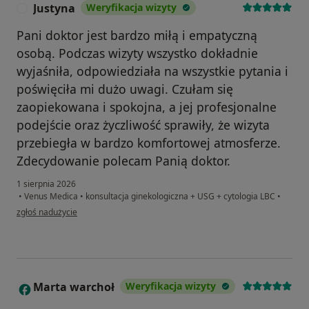
Justyna
Weryfikacja wizyty
J
Pani doktor jest bardzo miłą i empatyczną
osobą. Podczas wizyty wszystko dokładnie
wyjaśniła, odpowiedziała na wszystkie pytania i
poświęciła mi dużo uwagi. Czułam się
zaopiekowana i spokojna, a jej profesjonalne
podejście oraz życzliwość sprawiły, że wizyta
przebiegła w bardzo komfortowej atmosferze.
Zdecydowanie polecam Panią doktor.
1 sierpnia 2026
•
Venus Medica
•
konsultacja ginekologiczna + USG + cytologia LBC
•
w opinii użytkownika Justyna
zgłoś nadużycie
Marta warchoł
Weryfikacja wizyty
M