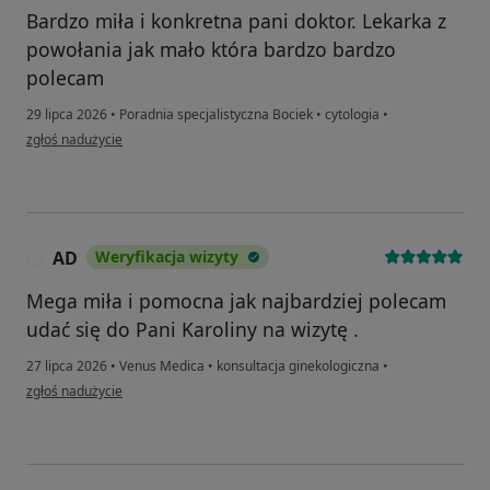
Bardzo miła i konkretna pani doktor. Lekarka z
powołania jak mało która bardzo bardzo
polecam
29 lipca 2026
•
Poradnia specjalistyczna Bociek
•
cytologia
•
w opinii użytkownika Gosia
zgłoś nadużycie
AD
Weryfikacja wizyty
A
Mega miła i pomocna jak najbardziej polecam
udać się do Pani Karoliny na wizytę .
27 lipca 2026
•
Venus Medica
•
konsultacja ginekologiczna
•
w opinii użytkownika AD
zgłoś nadużycie