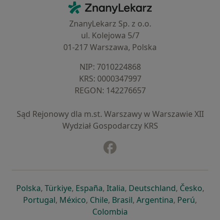
Kontakt
ZnanyLekarz - Strona główna
ZnanyLekarz Sp. z o.o.
ul. Kolejowa 5/7
01-217 Warszawa, Polska
NIP: ⁠7010224868
KRS: ⁠0000347997
REGON: ⁠142276657
Sąd Rejonowy dla m.st. Warszawy w Warszawie XII
Wydział Gospodarczy KRS
Facebook
otwiera się w nowej karcie
otwiera się w nowej karcie
otwiera się w nowej karcie
otwiera się w nowej karcie
otwiera się w nowej karci
otwiera się
otwi
Polska
,
Türkiye
,
España
,
Italia
,
Deutschland
,
Česko
,
otwiera się w nowej karcie
otwiera się w nowej karcie
otwiera się w nowej karcie
otwiera się w nowej kar
otwiera się 
otwier
Portugal
,
México
,
Chile
,
Brasil
,
Argentina
,
Perú
,
otwiera się w nowej karc
Colombia