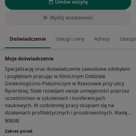
Umów wizytę
Wyślij wiadomość
Doświadczenie
Usługi i ceny
Adresy
Ubezpi
Moje doświadczenie
Specjalizację oraz doświadczenie zawodowe zdobyłam
i pogłębiam pracując w Klinicznym Oddziale
Ginekologiczno-Położniczym w Rzeszowie przy ulicy
Rycerskiej. Stale rozwijam swoje umiejętności poprzez
uczestnictwo w szkoleniach i konferencjach
naukowych. W codziennej pracy skupiam się na
działaniach profilaktycznych i prozdrowotnych. Kładę
O mnie
duży nacisk na indywidualne podejście do każdej
więcej
pacjentki oraz komunikację, dzięki czemu mogę
Zakres porad
rozwiązywać problemy zdrowotne swoich pacjentek i