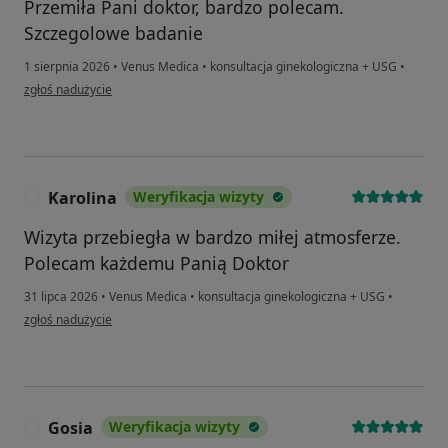
Przemiła Pani doktor, bardzo polecam.
Szczegolowe badanie
1 sierpnia 2026
•
Venus Medica
•
konsultacja ginekologiczna + USG
•
w opinii użytkownika Marta warchoł
zgłoś nadużycie
Karolina
Weryfikacja wizyty
K
Wizyta przebiegła w bardzo miłej atmosferze.
Polecam każdemu Panią Doktor
31 lipca 2026
•
Venus Medica
•
konsultacja ginekologiczna + USG
•
w opinii użytkownika Karolina
zgłoś nadużycie
Gosia
Weryfikacja wizyty
G