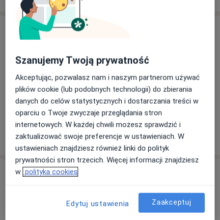
Usługi i ceny
Konsultacja urologiczna
300 zł
Szczegóły
Szanujemy Twoją prywatność
Akceptując, pozwalasz nam i naszym partnerom używać
USG jąder
plików cookie (lub podobnych technologii) do zbierania
150 zł
Szczegóły
danych do celów statystycznych i dostarczania treści w
oparciu o Twoje zwyczaje przeglądania stron
internetowych. W każdej chwili możesz sprawdzić i
zaktualizować swoje preferencje w ustawieniach. W
W jaki sposób ustalane są ceny?
ustawieniach znajdziesz również linki do polityk
prywatności stron trzecich. Więcej informacji znajdziesz
Adresy (3)
w
polityka cookies
Adres 1
Adres 2
Adres 3
Zaakceptuj
Edytuj ustawienia