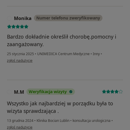
Monika
Numer telefonu zweryfikowany
M
Bardzo dokładnie określił chorobę.pomocny i
zaangażowany.
25 stycznia 2025
•
UNIMEDICA Centrum Medyczne
•
Inny
•
w opinii użytkownika Monika
zgłoś nadużycie
M.M
Weryfikacja wizyty
M
Wszystko jak najbardziej w porządku była to
wizyta sprawdzająca .
13 grudnia 2024
•
Klinika Bocian Lublin
•
konsultacja urologiczna
•
w opinii użytkownika M.M
zgłoś nadużycie