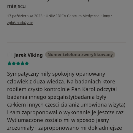
miejscu
17 października 2023
•
UNIMEDICA Centrum Medyczne
•
Inny
•
w opinii użytkownika Wioleta
zgłoś nadużycie
Jarek Viking
Numer telefonu zweryfikowany
J
Sympatyczny mily spokojny opanowany
czlowiek z duza wiedza. Na badaniach ktore
robilem czysto kontrolnie Pan Karol odczytal
badania innego specjalisty(badania były
całkiem innych czesci cialaniz umowiona wizyta)
i sam zaproponowal o wykonanie je jeszcze raz.
Wytlumaczone zostalo mi w sposob jasny
zrozumiały i zaproponowano mi dokladniejsze