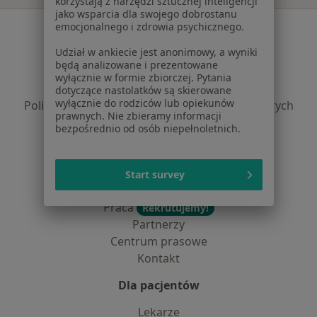
korzystają z narzędzi sztucznej inteligencji
jako wsparcia dla swojego dobrostanu
emocjonalnego i zdrowia psychicznego.
Serwis
Udział w ankiecie jest anonimowy, a wyniki
Regulamin
będą analizowane i prezentowane
Polityka prywatności pacjentów
wyłącznie w formie zbiorczej. Pytania
Polityka prywatności profesjonalistów
dotyczące nastolatków są skierowane
wyłącznie do rodziców lub opiekunów
Polityka prywatności dla profesjonalistów, których
prawnych. Nie zbieramy informacji
dane pozyskaliśmy samodzielnie
bezpośrednio od osób niepełnoletnich.
Polityka cookies
Jak działają wyniki wyszukiwania
Dostępność
Start survey
O nas
Praca
Rekrutujemy!
Partnerzy
Centrum prasowe
Kontakt
Dla pacjentów
Lekarze