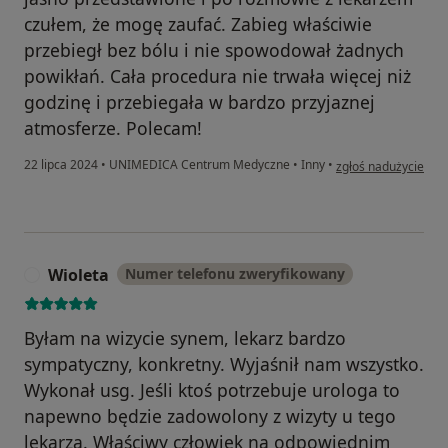
czułem, że mogę zaufać. Zabieg właściwie
przebiegł bez bólu i nie spowodował żadnych
powikłań. Cała procedura nie trwała więcej niż
godzinę i przebiegała w bardzo przyjaznej
atmosferze. Polecam!
w opinii użytkownika
22 lipca 2024
•
UNIMEDICA Centrum Medyczne
•
Inny
•
zgłoś nadużycie
Wioleta
Numer telefonu zweryfikowany
W
Byłam na wizycie synem, lekarz bardzo
sympatyczny, konkretny. Wyjaśnił nam wszystko.
Wykonał usg. Jeśli ktoś potrzebuje urologa to
napewno będzie zadowolony z wizyty u tego
lekarza. Właściwy człowiek na odpowiednim