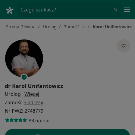
Me
Czego szukasz?
Strona Główna
Urolog
Zamość
Karol Unifantowicz
Zmień miasto
dr
Karol Unifantowicz
O specjalizacjach
Urolog
·
Więcej
Zamość
3 adresy
Nr PWZ: 2748779
83 opinie