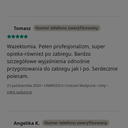
Tomasz
Numer telefonu zweryfikowany
T
Wazektomia. Pełen profesjonalizm, super
opieka-również po zabiegu. Bardzo
szczegółowe wyjaśnienia odnośnie
przygotowania do zabiegu jak i po. Serdecznie
polecam.
23 października 2024
•
UNIMEDICA Centrum Medyczne
•
Inny
•
w opinii użytkownika Tomasz
zgłoś nadużycie
Angelika K.
Numer telefonu zweryfikowany
A