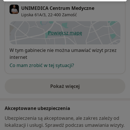
UNIMEDICA Centrum Medyczne
Lipska 61A/3,
22-400
Zamość
Powiększ mapę
otwiera się w nowej karcie
Dostępność
W tym gabinecie nie można umawiać wizyt przez
internet
Co mam zrobić w tej sytuacji?
Pokaż więcej
o adresie
Akceptowane ubezpieczenia
Ubezpieczenia są akceptowane, ale zakres zależy od
lokalizacji i usługi. Sprawdź podczas umawiania wizyty.