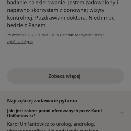
badanie na skierowanie. Jestem zadowolony i
napewno skorzystam z ponownej wizyty
kontrolnej. Pozdrawiam doktora. Niech moc
bedzie z Panem
25 września 2023
•
UNIMEDICA Centrum Medyczne
•
Inny
•
w opinii użytkownika Jarek Viking
zgłoś nadużycie
Zobacz więcej
opinie powyżej
Najczęściej zadawane pytania
Jaki jest zakres porad oferowanych przez Karol
Unifantowicz?
Karol Unifantowicz to urolog, androlog,
ultrasonografista. Na podstawie swojego