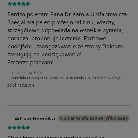
Bardzo polecam Pana Dr Karola Unifantowicza.
Specjalista pełen profesjonalizmu, wiedzy,
szczegółowo odpowiada na wszelkie pytania,
doradza, proponuje leczenie. Fachowe
podejście i zaangażowanie ze strony Doktora
zasługują na podziękowania!
Szczerze polecam!
2 października 2024
•
Poradnia Urologiczna SPSW im. Jana Pawła II w Zamościu
•
Inny
•
w opinii użytkownika Angelika K.
zgłoś nadużycie
Adrian Gomółka
Numer telefonu zweryfikowany
A
Chciałbym serdecznie podziękować za