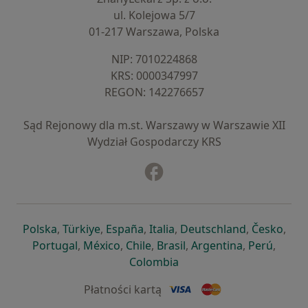
ul. Kolejowa 5/7
01-217 Warszawa, Polska
NIP: ⁠7010224868
KRS: ⁠0000347997
REGON: ⁠142276657
Sąd Rejonowy dla m.st. Warszawy w Warszawie XII
Wydział Gospodarczy KRS
Facebook
otwiera się w nowej karcie
otwiera się w nowej karcie
otwiera się w nowej karcie
otwiera się w nowej karcie
otwiera się w nowej karci
otwiera się
otwi
Polska
,
Türkiye
,
España
,
Italia
,
Deutschland
,
Česko
,
otwiera się w nowej karcie
otwiera się w nowej karcie
otwiera się w nowej karcie
otwiera się w nowej kar
otwiera się 
otwier
Portugal
,
México
,
Chile
,
Brasil
,
Argentina
,
Perú
,
otwiera się w nowej karc
Colombia
Płatności kartą