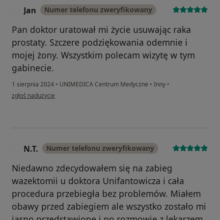
Jan
Numer telefonu zweryfikowany
J
Pan doktor uratował mi życie usuwając raka
prostaty. Szczere podziękowania odemnie i
mojej żony. Wszystkim polecam wizytę w tym
gabinecie.
1 sierpnia 2024
•
UNIMEDICA Centrum Medyczne
•
Inny
•
w opinii użytkownika Jan
zgłoś nadużycie
N.T.
Numer telefonu zweryfikowany
N
Niedawno zdecydowałem się na zabieg
wazektomii u doktora Unifantowicza i cała
procedura przebiegła bez problemów. Miałem
obawy przed zabiegiem ale wszystko zostało mi
jasno przedstawione i po rozmowie z lekarzem