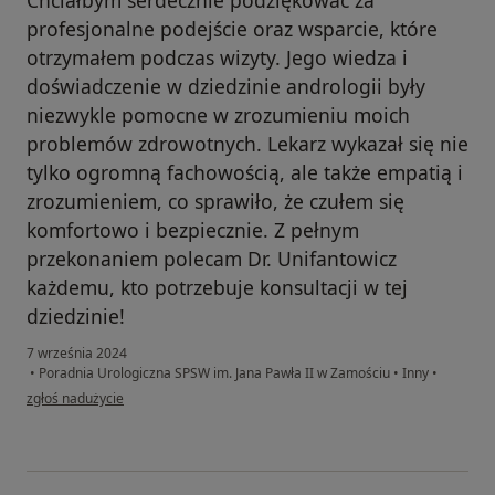
profesjonalne podejście oraz wsparcie, które
otrzymałem podczas wizyty. Jego wiedza i
doświadczenie w dziedzinie andrologii były
niezwykle pomocne w zrozumieniu moich
problemów zdrowotnych. Lekarz wykazał się nie
tylko ogromną fachowością, ale także empatią i
zrozumieniem, co sprawiło, że czułem się
komfortowo i bezpiecznie. Z pełnym
przekonaniem polecam Dr. Unifantowicz
każdemu, kto potrzebuje konsultacji w tej
dziedzinie!
7 września 2024
•
Poradnia Urologiczna SPSW im. Jana Pawła II w Zamościu
•
Inny
•
w opinii użytkownika Adrian Gomółka
zgłoś nadużycie