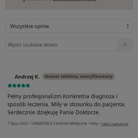
Szukaj w opiniach
Andrzej K.
Numer telefonu zweryfikowany
A
Pełny profesjonalizm.Konkretna diagnoza i
sposób leczenia. Miły w stosunku do pacjenta.
Serdecznie dziękuję Panie Doktorze.
w opinii użytkownika 
7 lipca 2025
•
UNIMEDICA Centrum Medyczne
•
Inny
•
zgłoś nadużycie