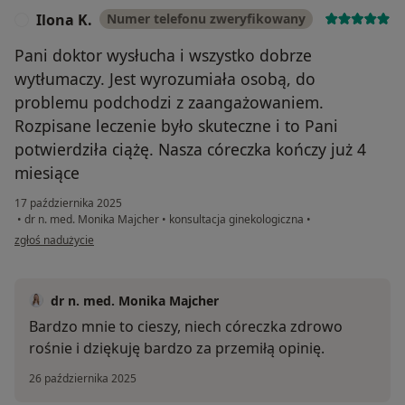
Ilona K.
Numer telefonu zweryfikowany
I
Pani doktor wysłucha i wszystko dobrze
wytłumaczy. Jest wyrozumiała osobą, do
problemu podchodzi z zaangażowaniem.
Rozpisane leczenie było skuteczne i to Pani
potwierdziła ciążę. Nasza córeczka kończy już 4
miesiące
17 października 2025
•
dr n. med. Monika Majcher
•
konsultacja ginekologiczna
•
w opinii użytkownika Ilona K.
zgłoś nadużycie
dr n. med. Monika Majcher
Bardzo mnie to cieszy, niech córeczka zdrowo
rośnie i dziękuję bardzo za przemiłą opinię.
26 października 2025