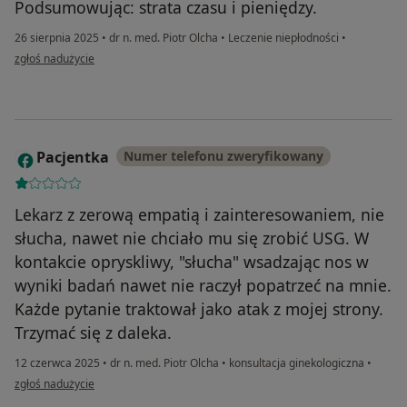
Podsumowując: strata czasu i pieniędzy.
26 sierpnia 2025
•
dr n. med. Piotr Olcha
•
Leczenie niepłodności
•
w opinii użytkownika Pacjentka M
zgłoś nadużycie
Pacjentka
Numer telefonu zweryfikowany
P
Lekarz z zerową empatią i zainteresowaniem, nie
słucha, nawet nie chciało mu się zrobić USG. W
kontakcie opryskliwy, "słucha" wsadzając nos w
wyniki badań nawet nie raczył popatrzeć na mnie.
Każde pytanie traktował jako atak z mojej strony.
Trzymać się z daleka.
12 czerwca 2025
•
dr n. med. Piotr Olcha
•
konsultacja ginekologiczna
•
w opinii użytkownika Pacjentka
zgłoś nadużycie