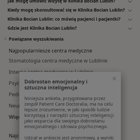
Jak mogę umówić wizytę w Klinika Bocian Lublin?
Kiedy mogę skonsultować się w Klinika Bocian Lublin?
Klinika Bocian Lublin: co mówią pacjenci i pacjentki?
Gdzie jest Klinika Bocian Lublin?
Powiązane wyszukiwania
Najpopularniesze centra medyczne
Stomatologia centra medyczne w Lublinie
Interna centra medyczne w Lublinie
Dobrostan emocjonalny i
Psychologia centra medyczne w Lublinie
sztuczna inteligencja
Pediatria centra medyczne w Lublinie
Niniejsza ankieta, przygotowana przez
zespół Patient Care Doctoralia, ma na celu
Neurologia centra medyczne w Lublinie
lepsze zrozumienie, w jaki sposób ludzie
korzystają z narzędzi sztucznej inteligencji
Więcej (10)
jako wsparcia dla swojego dobrostanu
Więcej w kategorii: Najpopularniesze centra m
emocjonalnego i zdrowia psychicznego.
Najczęście leczone choroby
Udział w ankiecie jest anonimowy, a wyniki