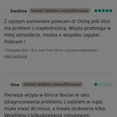
Ewelina
Numer telefonu zweryfikowany
E
Z czystym sumieniem polecam dr Olchę jeśli ktoś
ma problem z niepłodnością. Wizyta przebiega w
miłej atmosferze, można o wszystko zapytać.
Polecam !
7 listopada 2025
•
dr n. med. Piotr Olcha
•
Leczenie niepłodności
•
w opinii użytkownika Ewelina
zgłoś nadużycie
Ona
Numer telefonu zweryfikowany
O
Pierwsza wizyta w klinice Bocian w celu
zdiagnozowania problemu z zajściem w ciążę
miała trwać 40 minut, a trwała dosłownie kilka.
Weszliśmy z kilkudziesięcio minutowym