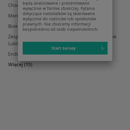
będą analizowane i prezentowane
Choroby ginekologiczne w Lublinie
wyłącznie w formie zbiorczej. Pytania
dotyczące nastolatków są skierowane
Menopauza w Lublinie
wyłącznie do rodziców lub opiekunów
prawnych. Nie zbieramy informacji
Bolesne miesiączkowanie w Lublinie
bezpośrednio od osób niepełnoletnich.
Zespół policystycznych jajników (PCOS / PMOS) w
Lublinie
Start survey
Endometrioza w Lublinie
Więcej (15)
Więcej w kategorii: Najczęście leczone choroby