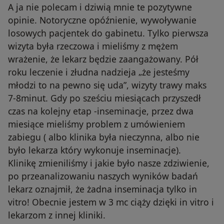
A ja nie polecam i dziwią mnie te pozytywne
opinie. Notoryczne opóźnienie, wywoływanie
losowych pacjentek do gabinetu. Tylko pierwsza
wizyta była rzeczowa i mieliśmy z mężem
wrażenie, że lekarz będzie zaangażowany. Pół
roku leczenie i złudna nadzieja „że jesteśmy
młodzi to na pewno się uda”, wizyty trawy maks
7-8minut. Gdy po sześciu miesiącach przyszedł
czas na kolejny etap -inseminacje, przez dwa
miesiące mieliśmy problem z umówieniem
zabiegu ( albo klinika była nieczynna, albo nie
było lekarza który wykonuje inseminacje).
Klinikę zmieniliśmy i jakie było nasze zdziwienie,
po przeanalizowaniu naszych wyników badań
lekarz oznajmił, że żadna inseminacja tylko in
vitro! Obecnie jestem w 3 mc ciąży dzięki in vitro i
lekarzom z innej kliniki.