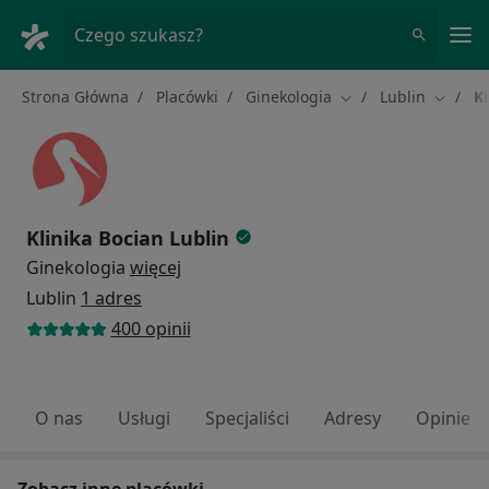
Me
Czego szukasz?
Strona Główna
Placówki
Ginekologia
Lublin
Kl
Zmień miasto
Zmień 
Klinika Bocian Lublin
Ginekologia
więcej
Lublin
1 adres
400 opinii
O nas
Usługi
Specjaliści
Adresy
Opinie
Zobacz inne placówki