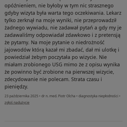
opóźnieniem, nie byłoby w tym nic strasznego
gdyby wizyta była warta tego oczekiwania. Lekarz
tylko zerknął na moje wyniki, nie przeprowadził
żadnego wywiadu, nie zadawał pytań a gdy my je
zadawaliśmy odpowiadał zdawkowo i z pretensją
że pytamy. Na moje pytanie o niedrożność
jajowodów którą kazał mi zbadać, dał mi ulotkę i
powiedział żebym poczytała po wizycie. Nie
miałam zrobionego USG mimo że z opisu wynika
że powinno być zrobione na pierwszej wizycie,
zdecydowanie nie polecam. Strata czasu i
pieniędzy.
23 października 2025
•
dr n. med. Piotr Olcha
•
diagnostyka niepłodności
•
w opinii użytkownika Ona
zgłoś nadużycie