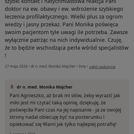
szybki kontakt i natychmiastowa reakcja Pani
doktor na ew. obawy i ew. wdrożenie szybkiego
leczenia profilaktycznego. Wielki plus za ogrom
wiedzy i jasny przekaz. Pani Monika poświęca
swoim pacjentom tyle uwagi ile potrzeba. Zawsze
wyłącznie patrząc na nich indywidualnie. Czuję,
że to będzie wschodząca perła wśród specjalistów
!
w opinii użytkownika Agnie
27 maja 2026
•
dr n. med. Monika Majcher
•
Inny
•
zgłoś nadużycie
dr n. med. Monika Majcher
Pani Agnieszko, aż brak mi słów, żeby wyrazić jak
miło jest mi czytać taką opinię, dziękuję, że
poświęciła Pani czas na jej napisanie - ja ze swojej
strony nadal obiecuję być na posterunku i
opiekować się Wami jak tylko najlepiej potrafię!