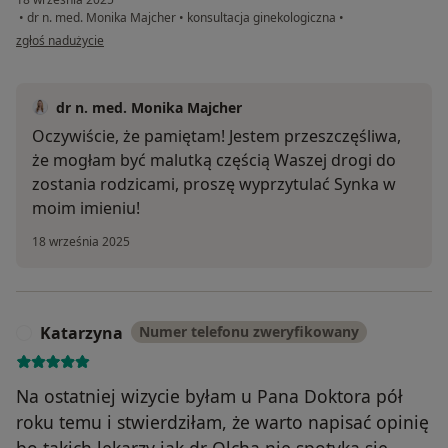
•
dr n. med. Monika Majcher
•
konsultacja ginekologiczna
•
w opinii użytkownika A&M
zgłoś nadużycie
dr n. med. Monika Majcher
Oczywiście, że pamiętam! Jestem przeszczęśliwa,
że mogłam być malutką częścią Waszej drogi do
zostania rodzicami, proszę wyprzytulać Synka w
moim imieniu!
18 września 2025
Katarzyna
Numer telefonu zweryfikowany
K
Na ostatniej wizycie byłam u Pana Doktora pół
roku temu i stwierdziłam, że warto napisać opinię