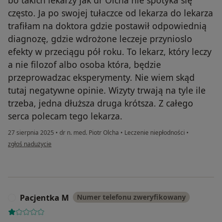
bo takich lekarzy jak dr Olcha nie spotyka się
często. Ja po swojej tułaczce od lekarza do lekarza
trafiłam na doktora gdzie postawił odpowiednią
diagnozę, gdzie wdrożone leczeje przynioslo
efekty w przeciągu pół roku. To lekarz, który leczy
a nie filozof albo osoba która, będzie
przeprowadzac eksperymenty. Nie wiem skąd
tutaj negatywne opinie. Wizyty trwają na tyle ile
trzeba, jedna dłuższa druga krótsza. Z całego
serca polecam tego lekarza.
27 sierpnia 2025
•
dr n. med. Piotr Olcha
•
Leczenie niepłodności
•
w opinii użytkownika Katarzyna
zgłoś nadużycie
Pacjentka M
Numer telefonu zweryfikowany
P