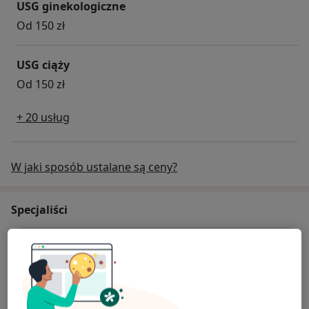
USG ginekologiczne
Od 150 zł
USG ciąży
Od 150 zł
+ 20 usług
W jaki sposób ustalane są ceny?
Specjaliści
Ginekolog
prof. dr hab. n. med. Lechosław Putowski