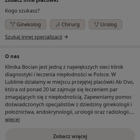
Kogo szukasz?
Ginekolog
Chirurg
Urolog
Szukaj innej specjalizacji
O nas
Klinika Bocian jest jedną z największych sieci klinik
diagnostyki i leczenia niepłodności w Polsce. W
Lublinie działamy w miejscu przejętej placówki Ab Ovo,
która od ponad 20 lat zajmuje się leczeniem par
zmagających się z niepłodnością. Zapewniamy pomoc
doświadczonych specjalistów z dziedziny ginekologii i
położnictwa, endokrynologii, urologii oraz radiologii. Z
O nas
powodzeniem wykonujemy procedury
więcej
wspomaganego rozrodu, w tym in vitro, jak i
inseminację domaciczną. Klinika posiada komfortowe
Zobacz więcej