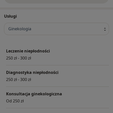
gabinety ginekologiczne, laboratoria – diagnostyczne i
embriologiczne, salę zabiegową. Zapewniamy
pacjentkom kompleksową opiekę ginekologiczną.
Usługi
Ginekologia
Leczenie niepłodności
250 zł - 300 zł
Diagnostyka niepłodności
250 zł - 300 zł
Konsultacja ginekologiczna
Od 250 zł