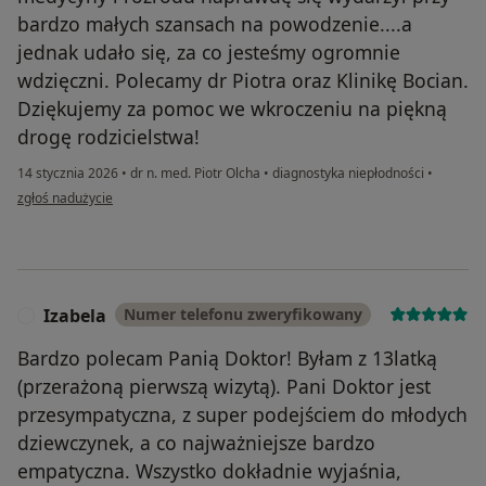
bardzo małych szansach na powodzenie....a
jednak udało się, za co jesteśmy ogromnie
wdzięczni. Polecamy dr Piotra oraz Klinikę Bocian.
Dziękujemy za pomoc we wkroczeniu na piękną
drogę rodzicielstwa!
14 stycznia 2026
•
dr n. med. Piotr Olcha
•
diagnostyka niepłodności
•
w opinii użytkownika M.R.Z.W.
zgłoś nadużycie
Izabela
Numer telefonu zweryfikowany
I
Bardzo polecam Panią Doktor! Byłam z 13latką
(przerażoną pierwszą wizytą). Pani Doktor jest
przesympatyczna, z super podejściem do młodych
dziewczynek, a co najważniejsze bardzo
empatyczna. Wszystko dokładnie wyjaśnia,