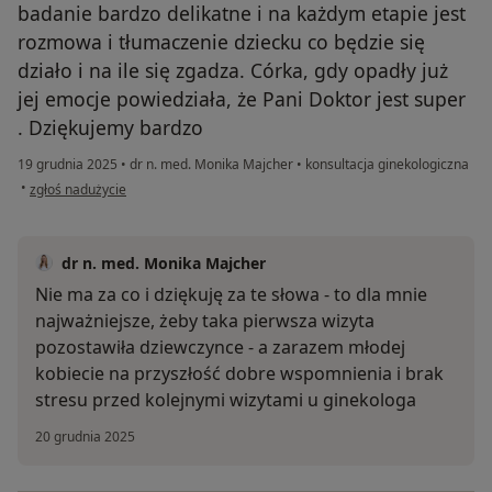
badanie bardzo delikatne i na każdym etapie jest
rozmowa i tłumaczenie dziecku co będzie się
działo i na ile się zgadza. Córka, gdy opadły już
jej emocje powiedziała, że Pani Doktor jest super
. Dziękujemy bardzo
19 grudnia 2025
•
dr n. med. Monika Majcher
•
konsultacja ginekologiczna
w opinii użytkownika Izabela
•
zgłoś nadużycie
dr n. med. Monika Majcher
Nie ma za co i dziękuję za te słowa - to dla mnie
najważniejsze, żeby taka pierwsza wizyta
pozostawiła dziewczynce - a zarazem młodej
kobiecie na przyszłość dobre wspomnienia i brak
stresu przed kolejnymi wizytami u ginekologa
20 grudnia 2025