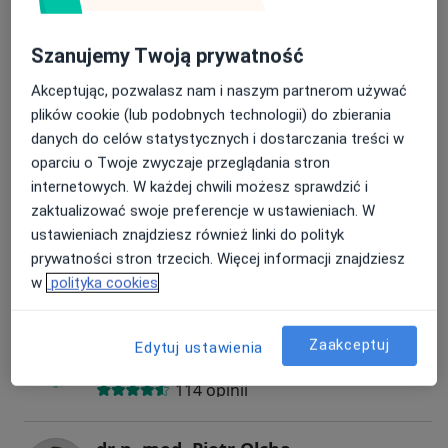
Ginekolog, Endokrynolog
76 opinii
Szanujemy Twoją prywatność
Akceptując, pozwalasz nam i naszym partnerom używać
prof. dr hab. n. med. Włodzimierz Baranowski
plików cookie (lub podobnych technologii) do zbierania
Ginekolog, Onkolog
danych do celów statystycznych i dostarczania treści w
83 opinie
oparciu o Twoje zwyczaje przeglądania stron
internetowych. W każdej chwili możesz sprawdzić i
zaktualizować swoje preferencje w ustawieniach. W
dr n. med. Wojciech Gąsior
ustawieniach znajdziesz również linki do polityk
Ginekolog, Perinatolog
prywatności stron trzecich. Więcej informacji znajdziesz
49 opinii
w
polityka cookies
dr n. med. Ewa Woźniakowska
Zaakceptuj
Edytuj ustawienia
Ginekolog, Endokrynolog
114 opinii