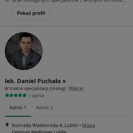
Brak dostępnych specjalistów z wolnymi terminami w tym centrum medycznym.
Pokaż profil
lek. Daniel Puchała
·
Więcej
W trakcie specjalizacji (Urolog)
1 opinia
Adres 1
Adres 2
Konrada Wallenroda 4, Lublin
•
Mapa
Centrum Medicover Lublin