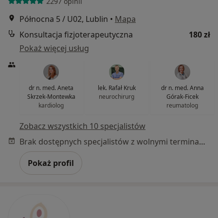
2297 opinii
Północna 5 / U02, Lublin
•
Mapa
Konsultacja fizjoterapeutyczna
180 zł
Pokaż więcej usług
dr n. med. Aneta
lek. Rafał Kruk
dr n. med. Anna
Skrzek-Montewka
neurochirurg
Górak-Ficek
kardiolog
reumatolog
Zobacz wszystkich 10 specjalistów
Brak dostępnych specjalistów z wolnymi terminami w tym centrum medycznym.
Pokaż profil