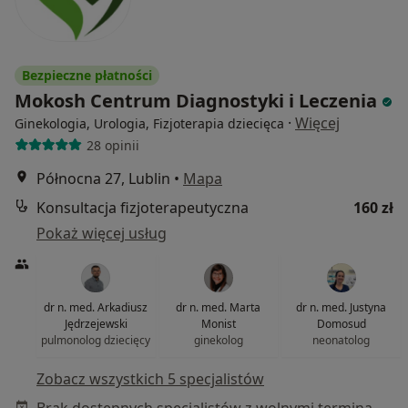
Bezpieczne płatności
Mokosh Centrum Diagnostyki i Leczenia
·
Więcej
Ginekologia, Urologia, Fizjoterapia dziecięca
28 opinii
Północna 27, Lublin
•
Mapa
Konsultacja fizjoterapeutyczna
160 zł
Pokaż więcej usług
dr n. med. Arkadiusz
dr n. med. Marta
dr n. med. Justyna
Jędrzejewski
Monist
Domosud
pulmonolog dziecięcy
ginekolog
neonatolog
Zobacz wszystkich 5 specjalistów