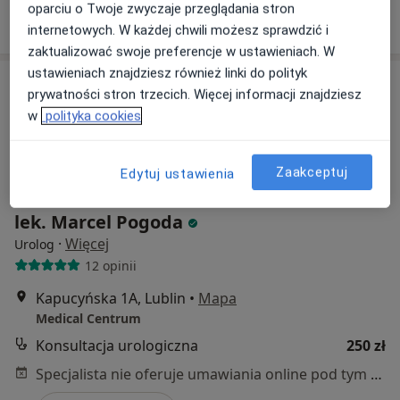
oparciu o Twoje zwyczaje przeglądania stron
Poproś o wizytę
internetowych. W każdej chwili możesz sprawdzić i
zaktualizować swoje preferencje w ustawieniach. W
ustawieniach znajdziesz również linki do polityk
prywatności stron trzecich. Więcej informacji znajdziesz
w
polityka cookies
Zaakceptuj
Edytuj ustawienia
lek. Marcel Pogoda
·
Więcej
Urolog
12 opinii
Kapucyńska 1A, Lublin
•
Mapa
Medical Centrum
Konsultacja urologiczna
250 zł
Specjalista nie oferuje umawiania online pod tym adresem.