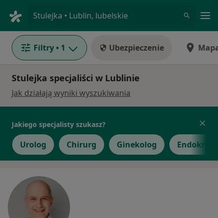
Me
Stulejka • Lublin, lubelskie
Filtry
• 1
Ubezpieczenie
Map
Stulejka specjaliści w Lublinie
Jak działają wyniki wyszukiwania
Jakiego specjalisty szukasz?
Urolog
Chirurg
Ginekolog
Endokryno