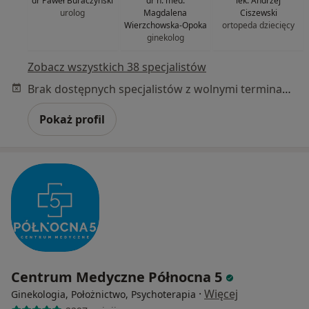
dr Paweł Buraczyński
dr n. med.
lek. Andrzej
urolog
Magdalena
Ciszewski
Wierzchowska-Opoka
ortopeda dziecięcy
ginekolog
Zobacz wszystkich 38 specjalistów
Brak dostępnych specjalistów z wolnymi terminami w tym centrum medycznym.
Pokaż profil
Centrum Medyczne Północna 5
·
Więcej
Ginekologia, Położnictwo, Psychoterapia