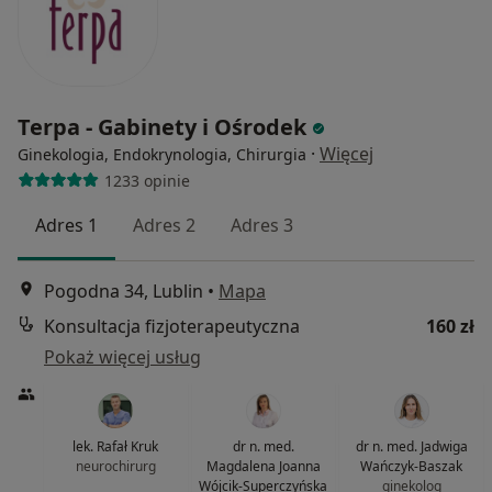
Terpa - Gabinety i Ośrodek
·
Więcej
Ginekologia, Endokrynologia, Chirurgia
1233 opinie
Adres 1
Adres 2
Adres 3
Pogodna 34, Lublin
•
Mapa
Konsultacja fizjoterapeutyczna
160 zł
Pokaż więcej usług
lek. Rafał Kruk
dr n. med.
dr n. med. Jadwiga
neurochirurg
Magdalena Joanna
Wańczyk-Baszak
Wójcik-Superczyńska
ginekolog