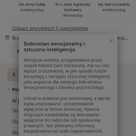
lek. Anna Gołda
dr n. med. Agnieszka
lek. Marcin Lewicki
endokrynolog
Gerkowicz
endokrynolog
dermatolog
Zobacz wszystkich 5 specjalistów
Brak dostępnych specjalistów z wolnymi terminami w tym centrum medycznym.
Dobrostan emocjonalny i
sztuczna inteligencja
Pokaż profil
Niniejsza ankieta, przygotowana przez
zespół Patient Care Doctoralia, ma na celu
lepsze zrozumienie, w jaki sposób ludzie
1
2
3
korzystają z narzędzi sztucznej inteligencji
jako wsparcia dla swojego dobrostanu
emocjonalnego i zdrowia psychicznego.
Powiązane wyszukiwania
Udział w ankiecie jest anonimowy, a wyniki
W pobliżu Lublina
będą analizowane i prezentowane
wyłącznie w formie zbiorczej. Pytania
Stulejka w Puławach
dotyczące nastolatków są skierowane
wyłącznie do rodziców lub opiekunów
Stulejka w Nałęczowie
prawnych. Nie zbieramy informacji
bezpośrednio od osób niepełnoletnich.
Stulejka w Opolu