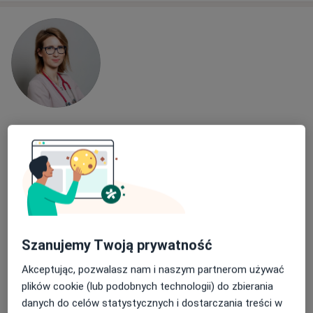
dr n. med. Monika Kusz
·
Więcej
Pediatra
330 opinii
Adres 1
Adres 2
Online 1
Online 2
Kapucyńska 1A, Lublin
•
Mapa
Szanujemy Twoją prywatność
Medical Centrum
Akceptując, pozwalasz nam i naszym partnerom używać
Konsultacja pediatryczna
250 zł
plików cookie (lub podobnych technologii) do zbierania
Specjalista nie oferuje umawiania online pod tym adresem.
danych do celów statystycznych i dostarczania treści w