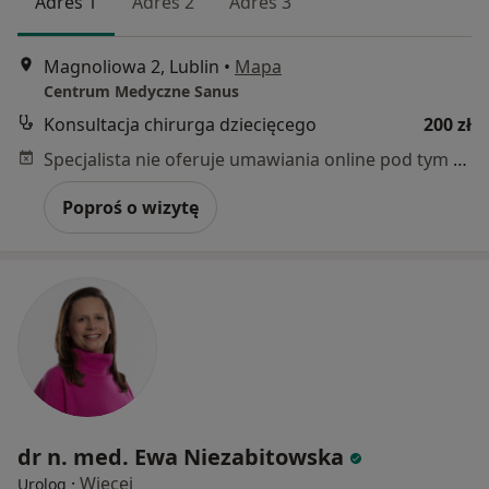
Adres 1
Adres 2
Adres 3
Magnoliowa 2, Lublin
•
Mapa
Centrum Medyczne Sanus
Konsultacja chirurga dziecięcego
200 zł
Specjalista nie oferuje umawiania online pod tym adresem.
Poproś o wizytę
dr n. med. Ewa Niezabitowska
·
Więcej
Urolog