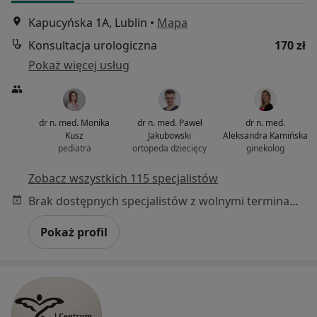
Kapucyńska 1A, Lublin
•
Mapa
Konsultacja urologiczna
170 zł
Pokaż więcej usług
dr n. med. Monika
dr n. med. Paweł
dr n. med.
Kusz
Jakubowski
Aleksandra Kamińska
pediatra
ortopeda dziecięcy
ginekolog
Zobacz wszystkich 115 specjalistów
Brak dostępnych specjalistów z wolnymi terminami w tym centrum medycznym.
Pokaż profil