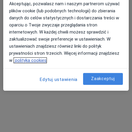
Akceptując, pozwalasz nam i naszym partnerom używać
plików cookie (lub podobnych technologii) do zbierania
danych do celów statystycznych i dostarczania treści w
Luxmed Zamość - Pocztowa 3
oparciu o Twoje zwyczaje przeglądania stron
·
Więcej
Ginekologia, Radiologia, Interna
internetowych. W każdej chwili możesz sprawdzić i
288 opinii
zaktualizować swoje preferencje w ustawieniach. W
ustawieniach znajdziesz również linki do polityk
Pocztowa 3, Zamość
•
Mapa
prywatności stron trzecich. Więcej informacji znajdziesz
Konsultacja endokrynologiczna
120 zł
w
polityka cookies
Pokaż więcej usług
Zaakceptuj
Edytuj ustawienia
lek. Aneta Łącz
lek. Grzegorz Skrok
lek. Aleksandra
nefrolog
chirurg
Oleszkiewicz
ginekolog
Zobacz wszystkich 7 specjalistów
Brak dostępnych specjalistów z wolnymi terminami w tym centrum medycznym.