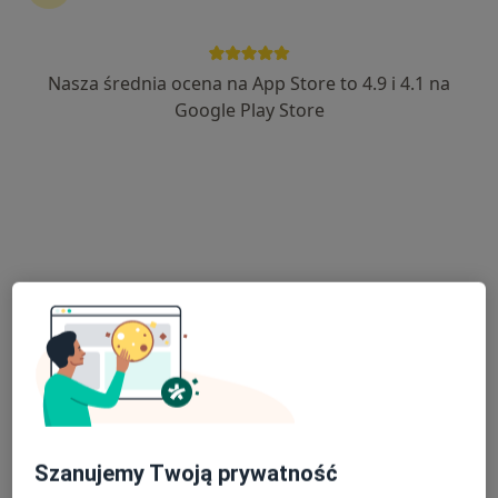
Nasza średnia ocena na App Store to 4.9 i 4.1 na
lek. Grzegorz Skrok
Google Play Store
·
Więcej
Chirurg, Chirurg dziecięcy
64 opinie
Pocztowa 3, Zamość
•
Mapa
Luxmed Zamość - Pocztowa 3
Konsultacja chirurga dziecięcego
180 zł
Specjalista nie oferuje umawiania online pod tym adresem.
Poproś o wizytę
Szanujemy Twoją prywatność