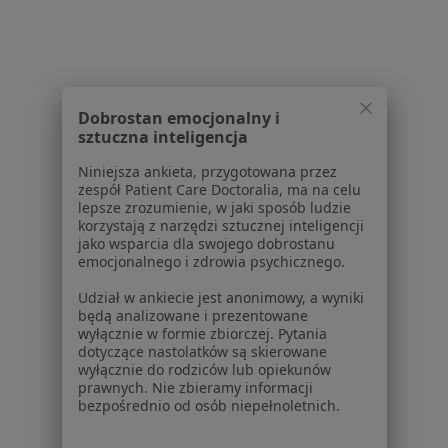
Dla pacjentów
Lekarze
Placówki medyczne
Dobrostan emocjonalny i
Pytania i odpowiedzi
sztuczna inteligencja
Usługi i zabiegi
Choroby
Niniejsza ankieta, przygotowana przez
zespół Patient Care Doctoralia, ma na celu
Pomoc
lepsze zrozumienie, w jaki sposób ludzie
Aplikacje mobilne
korzystają z narzędzi sztucznej inteligencji
Blog dla pacjentów
jako wsparcia dla swojego dobrostanu
emocjonalnego i zdrowia psychicznego.
Dla profesjonalistów
Udział w ankiecie jest anonimowy, a wyniki
Cennik
będą analizowane i prezentowane
wyłącznie w formie zbiorczej. Pytania
Dla lekarzy
dotyczące nastolatków są skierowane
Dla placówek medycznych
wyłącznie do rodziców lub opiekunów
Noa Notes
prawnych. Nie zbieramy informacji
nowość
bezpośrednio od osób niepełnoletnich.
Baza wiedzy
Centrum Pomocy dla Specjalisty