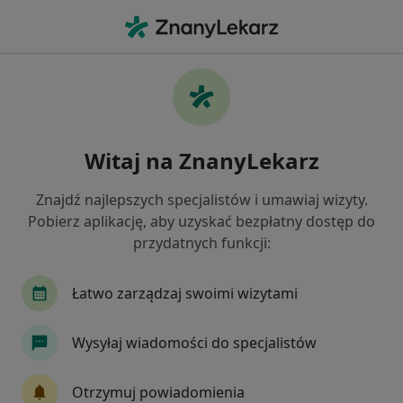
Me
Stulejka • Zamość, lubelskie
Filtry
• 1
Ubezpieczenie
Map
Stulejka specjaliści w Zamościu
Witaj na ZnanyLekarz
Jak działają wyniki wyszukiwania
Znajdź najlepszych specjalistów i umawiaj wizyty.
Pobierz aplikację, aby uzyskać bezpłatny dostęp do
Jakiego specjalisty szukasz?
przydatnych funkcji:
Urolog
Chirurg
Chirurg dziecięcy
Ale
Łatwo zarządzaj swoimi wizytami
Wysyłaj wiadomości do specjalistów
Otrzymuj powiadomienia