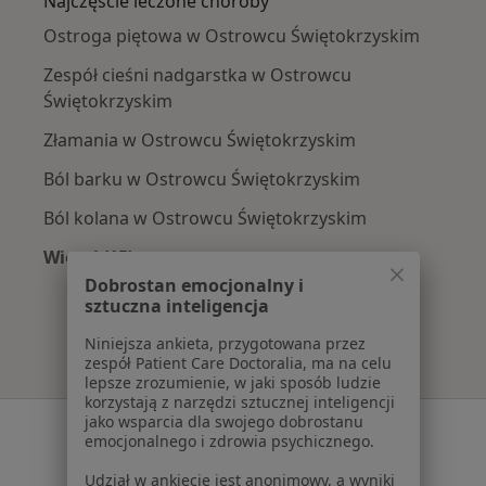
Najczęście leczone choroby
Ostroga piętowa w Ostrowcu Świętokrzyskim
Zespół cieśni nadgarstka w Ostrowcu
Świętokrzyskim
Złamania w Ostrowcu Świętokrzyskim
Ból barku w Ostrowcu Świętokrzyskim
Ból kolana w Ostrowcu Świętokrzyskim
Więcej (15)
Więcej w kategorii: Najczęście leczone chorob
Dobrostan emocjonalny i
sztuczna inteligencja
Niniejsza ankieta, przygotowana przez
zespół Patient Care Doctoralia, ma na celu
lepsze zrozumienie, w jaki sposób ludzie
korzystają z narzędzi sztucznej inteligencji
jako wsparcia dla swojego dobrostanu
Serwis
emocjonalnego i zdrowia psychicznego.
Regulamin
Udział w ankiecie jest anonimowy, a wyniki