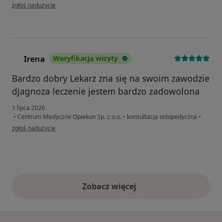
w opinii użytkownika Pacjentka
zgłoś nadużycie
Irena
Weryfikacja wizyty
I
Bardzo dobry Lekarz zna się na swoim zawodzie
djagnoza leczenie jestem bardzo zadowolona
1 lipca 2026
•
Centrum Medyczne Opiekun Sp. z o.o.
•
konsultacja ortopedyczna
•
w opinii użytkownika Irena
zgłoś nadużycie
Zobacz więcej
opinie powyżej