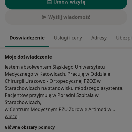
Umów wizytę
Wyślij wiadomość
Doświadczenie
Usługi i ceny
Adresy
Ubezpi
Moje doświadczenie
Jestem absolwentem Śląskiego Uniwersytetu
Medycznego w Katowicach. Pracuję w Oddziale
Chirurgii Urazowo - Ortopedycznej PZOZ w
Starachowicach na stanowisku młodszego asystenta.
Pacjentów przyjmuję w Poradni Szpitala w
Starachowicach,
w Centrum Medycznym PZU Zdrowie Artimed w
O mnie
Kielcach oraz w gabinecie prywatnym.
więcej
Przeprowadzam diagnostykę i leczenie pacjentów
Główne obszary pomocy
cierpiących na schorzenia ortopedyczne. Wykonuję