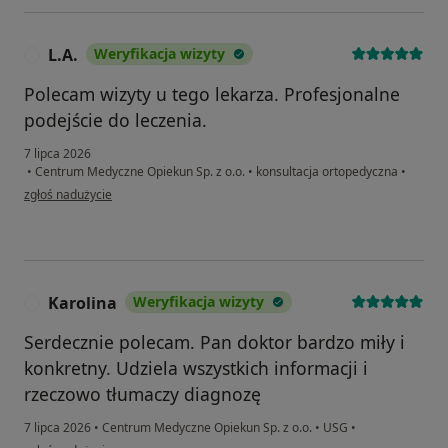
L.A.
Weryfikacja wizyty
L
Polecam wizyty u tego lekarza. Profesjonalne
podejście do leczenia.
7 lipca 2026
•
Centrum Medyczne Opiekun Sp. z o.o.
•
konsultacja ortopedyczna
•
w opinii użytkownika L.A.
zgłoś nadużycie
Karolina
Weryfikacja wizyty
K
Serdecznie polecam. Pan doktor bardzo miły i
konkretny. Udziela wszystkich informacji i
rzeczowo tłumaczy diagnozę
7 lipca 2026
•
Centrum Medyczne Opiekun Sp. z o.o.
•
USG
•
w opinii użytkownika Karolina