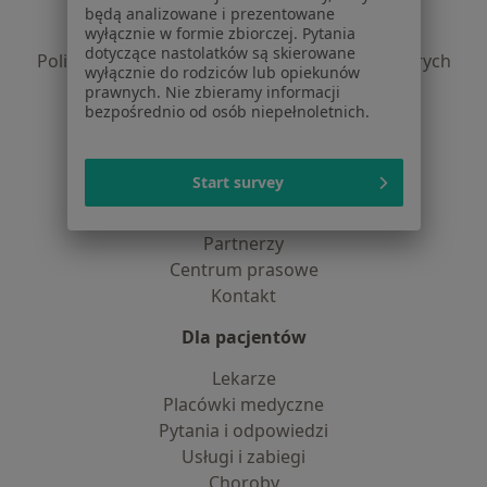
Polityka prywatności pacjentów
będą analizowane i prezentowane
wyłącznie w formie zbiorczej. Pytania
Polityka prywatności profesjonalistów
dotyczące nastolatków są skierowane
Polityka prywatności dla profesjonalistów, których
wyłącznie do rodziców lub opiekunów
dane pozyskaliśmy samodzielnie
prawnych. Nie zbieramy informacji
bezpośrednio od osób niepełnoletnich.
Polityka cookies
Jak działają wyniki wyszukiwania
Dostępność
Start survey
O nas
Praca
Rekrutujemy!
Partnerzy
Centrum prasowe
Kontakt
Dla pacjentów
Lekarze
Placówki medyczne
Pytania i odpowiedzi
Usługi i zabiegi
Choroby