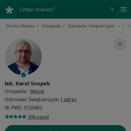
Me
Czego szukasz?
Strona Główna
Ortopeda
Ostrowiec Świętokrzyski
K
Zmień 
lek.
Karol Snopek
O specjalizacjach
Ortopeda
·
Więcej
Ostrowiec Świętokrzyski
1 adres
Nr PWZ: 3120463
308 opinii