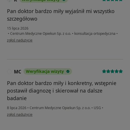
Pan doktor bardzo miły wyjaśnił mi wszystko
szczegółowo
15 lipca 2026
•
Centrum Medyczne Opiekun Sp. z o.o.
•
konsultacja ortopedyczna
•
w opinii użytkownika K
zgłoś nadużycie
MC
Weryfikacja wizyty
M
Pan doktor bardzo miły i konkretny, wstępnie
postawił diagnozę i skierował na dalsze
badanie
8 lipca 2026
•
Centrum Medyczne Opiekun Sp. z o.o.
•
USG
•
w opinii użytkownika MC
zgłoś nadużycie