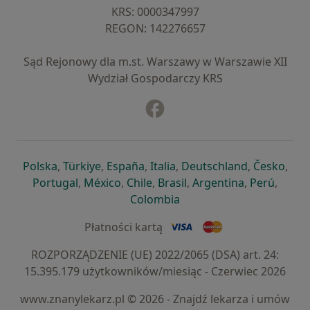
KRS: ⁠0000347997
REGON: ⁠142276657
Sąd Rejonowy dla m.st. Warszawy w Warszawie XII
Wydział Gospodarczy KRS
Facebook
otwiera się w nowej karcie
otwiera się w nowej karcie
otwiera się w nowej karcie
otwiera się w nowej karcie
otwiera się w nowej karci
otwiera się
otwi
Polska
,
Türkiye
,
España
,
Italia
,
Deutschland
,
Česko
,
otwiera się w nowej karcie
otwiera się w nowej karcie
otwiera się w nowej karcie
otwiera się w nowej kar
otwiera się 
otwier
Portugal
,
México
,
Chile
,
Brasil
,
Argentina
,
Perú
,
otwiera się w nowej karc
Colombia
Płatności kartą
ROZPORZĄDZENIE (UE) 2022/2065 (DSA) art. 24:
15.395.179 użytkowników/miesiąc - Czerwiec 2026
www.znanylekarz.pl © 2026 - Znajdź lekarza i umów