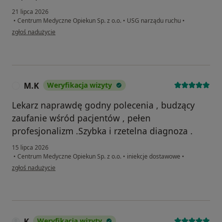
21 lipca 2026
•
Centrum Medyczne Opiekun Sp. z o.o.
•
USG narządu ruchu
•
w opinii użytkownika Anna Dudzińska
zgłoś nadużycie
M.K
Weryfikacja wizyty
M
Lekarz naprawdę godny polecenia , budzący
zaufanie wśród pacjentów , pełen
profesjonalizm .Szybka i rzetelna diagnoza .
15 lipca 2026
•
Centrum Medyczne Opiekun Sp. z o.o.
•
iniekcje dostawowe
•
w opinii użytkownika M.K
zgłoś nadużycie
K
Weryfikacja wizyty