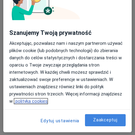
Iniekcje dostawowe
Szczegóły
Szanujemy Twoją prywatność
USG
Akceptując, pozwalasz nam i naszym partnerom używać
Szczegóły
plików cookie (lub podobnych technologii) do zbierania
danych do celów statystycznych i dostarczania treści w
Terapia przeciwbólowa
oparciu o Twoje zwyczaje przeglądania stron
Szczegóły
internetowych. W każdej chwili możesz sprawdzić i
zaktualizować swoje preferencje w ustawieniach. W
Pomiary ciała
ustawieniach znajdziesz również linki do polityk
Szczegóły
prywatności stron trzecich. Więcej informacji znajdziesz
w
polityka cookies
+ 12 usług
Zaakceptuj
Edytuj ustawienia
W jaki sposób ustalane są ceny?