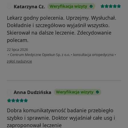
Katarzyna Cz.
Weryfikacja wizyty
K
Lekarz godny polecenia. Uprzejmy. Wysłuchał.
Dokładnie i szczegółowo wyjaśnił wszystko.
Skierował na dalsze leczenie. Zdecydowanie
polecam.
22 lipca 2026
•
Centrum Medyczne Opiekun Sp. z o.o.
•
konsultacja ortopedyczna
•
w opinii użytkownika Katarzyna Cz.
zgłoś nadużycie
Anna Dudzińska
Weryfikacja wizyty
A
Dobra komunikatywność badanie przebiegło
szybko i sprawnie. Doktor wyjaśniał całe usg i
zaproponował leczenie