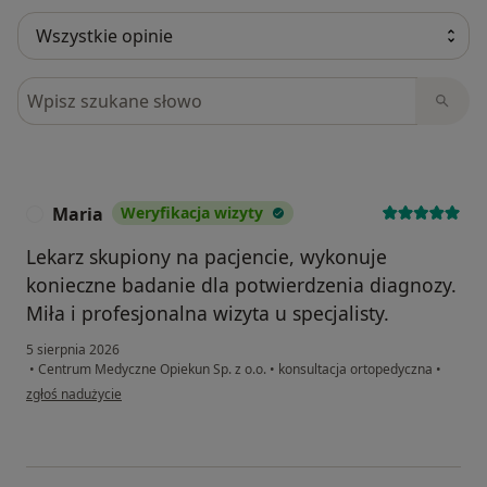
Szukaj w opiniach
Maria
Weryfikacja wizyty
M
Lekarz skupiony na pacjencie, wykonuje
konieczne badanie dla potwierdzenia diagnozy.
Miła i profesjonalna wizyta u specjalisty.
5 sierpnia 2026
•
Centrum Medyczne Opiekun Sp. z o.o.
•
konsultacja ortopedyczna
•
w opinii użytkownika Maria
zgłoś nadużycie