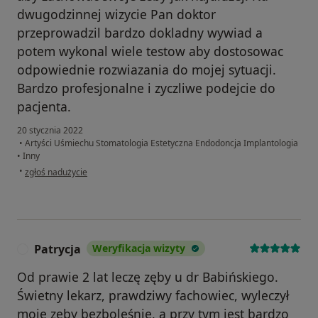
dwugodzinnej wizycie Pan doktor
przeprowadzil bardzo dokladny wywiad a
potem wykonal wiele testow aby dostosowac
odpowiednie rozwiazania do mojej sytuacji.
Bardzo profesjonalne i zyczliwe podejcie do
pacjenta.
20 stycznia 2022
•
Artyści Uśmiechu Stomatologia Estetyczna Endodoncja Implantologia
•
Inny
w opinii użytkownika Ela
•
zgłoś nadużycie
Patrycja
Weryfikacja wizyty
P
Od prawie 2 lat leczę zęby u dr Babińskiego.
Świetny lekarz, prawdziwy fachowiec, wyleczył
moje zęby bezboleśnie, a przy tym jest bardzo