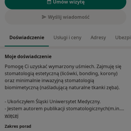
Umów wizytę
Wyślij wiadomość
Doświadczenie
Usługi i ceny
Adresy
Ubezpi
Moje doświadczenie
Pomogę Ci uzyskać wymarzony uśmiech. Zajmuję się
stomatologią estetyczną (licówki, bonding, korony)
oraz minimalnie inwazyjną stomatologią
biomimetyczną (naśladującą naturalne tkanki zęba).
- Ukończyłem Śląski Uniwersytet Medyczny.
- Jestem autorem publikacji stomatologicznych(m.in.
O mnie
Dental Tribune, Magazyn Stomtologiczny)
więcej
- Jako międzynarodowy wykładowca szkolę lekarzy w
Zakres porad
zagadnieniach takich jak stomatologia estetyczna,