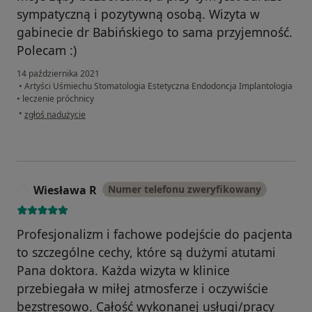
sympatyczną i pozytywną osobą. Wizyta w
gabinecie dr Babińskiego to sama przyjemność.
Polecam :)
14 października 2021
•
Artyści Uśmiechu Stomatologia Estetyczna Endodoncja Implantologia
•
leczenie próchnicy
w opinii użytkownika Patrycja
•
zgłoś nadużycie
Wiesława R
Numer telefonu zweryfikowany
W
Profesjonalizm i fachowe podejście do pacjenta
to szczególne cechy, które są dużymi atutami
Pana doktora. Każda wizyta w klinice
przebiegała w miłej atmosferze i oczywiście
bezstresowo. Całość wykonanej usługi/pracy