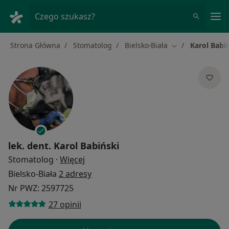
Me
Czego szukasz?
Strona Główna
Stomatolog
Bielsko-Biała
Karol Babi
Zmień miasto
lek. dent.
Karol Babiński
O specjalizacjach
Stomatolog
·
Więcej
Bielsko-Biała
2 adresy
Nr PWZ: 2597725
27 opinii