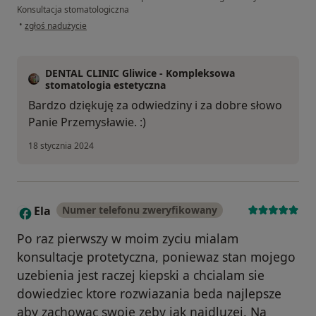
Konsultacja stomatologiczna
w opinii użytkownika Przemek
•
zgłoś nadużycie
DENTAL CLINIC Gliwice - Kompleksowa
stomatologia estetyczna
Bardzo dziękuję za odwiedziny i za dobre słowo
Panie Przemysławie. :)
18 stycznia 2024
Ela
Numer telefonu zweryfikowany
E
Po raz pierwszy w moim zyciu mialam
konsultacje protetyczna, poniewaz stan mojego
uzebienia jest raczej kiepski a chcialam sie
dowiedziec ktore rozwiazania beda najlepsze
aby zachowac swoje zeby jak najdluzej. Na