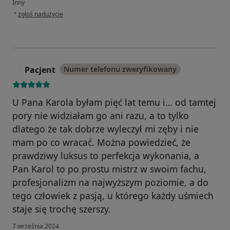
Inny
w opinii użytkownika Sylwia
•
zgłoś nadużycie
Pacjent
Numer telefonu zweryfikowany
P
U Pana Karola byłam pięć lat temu i… od tamtej
pory nie widziałam go ani razu, a to tylko
dlatego że tak dobrze wyleczył mi zęby i nie
mam po co wracać. Można powiedzieć, że
prawdziwy luksus to perfekcja wykonania, a
Pan Karol to po prostu mistrz w swoim fachu,
profesjonalizm na najwyższym poziomie, a do
tego człowiek z pasją, u którego każdy uśmiech
staje się trochę szerszy.
7 września 2024