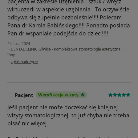
pacjenta w zakresie uzębienia i sztuki/ wręcz
wirtuozerii w aspekcie uzębienia . To oczywiście
odbywa się zupełnie bezboleśnie!!!! Polecam
Pana dr Karola Babińskiego!!!! Ponadto posiada
Pan dr wspaniałe podejście do dzieci!!!!
24 lipca 2024
•
DENTAL CLINIC Gliwice - Kompleksowa stomatologia estetyczna
•
Inny
w opinii użytkownika Mariola Markowska-Plebankiewicz
•
zgłoś nadużycie
Pacjent
Weryfikacja wizyty
P
Jeśli pacjent nie może doczekać się kolejnej
wizyty stomatologicznej, to już chyba nie trzeba
pisać nic więcej...