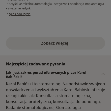
•
Artyści Uśmiechu Stomatologia Estetyczna Endodoncja Implantologia
•
zwężenie jedynki
w opinii użytkownika Monika B.
•
zgłoś nadużycie
Zobacz więcej
opinie powyżej
Najczęściej zadawane pytania
Jaki jest zakres porad oferowanych przez Karol
Babiński?
Karol Babiński to stomatolog. Na podstawie swojego
doświadczenia i wykształcenia Karol Babiński oferuje
usługi takie jak: Konsultacja stomatologiczna,
konsultacja protetyczna, konsultacja do bondingu,
Badanie stomatologiczne, Stomatologia