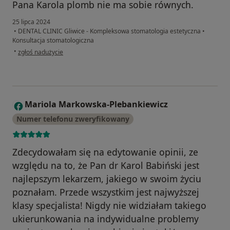
Pana Karola plomb nie ma sobie równych.
25 lipca 2024
•
DENTAL CLINIC Gliwice - Kompleksowa stomatologia estetyczna
•
Konsultacja stomatologiczna
w opinii użytkownika Marek P.
•
zgłoś nadużycie
Mariola Markowska-Plebankiewicz
M
Numer telefonu zweryfikowany
Zdecydowałam się na edytowanie opinii, ze
względu na to, że Pan dr Karol Babiński jest
najlepszym lekarzem, jakiego w swoim życiu
poznałam. Przede wszystkim jest najwyższej
klasy specjalista! Nigdy nie widziałam takiego
ukierunkowania na indywidualne problemy