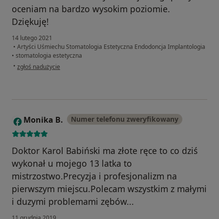
oceniam na bardzo wysokim poziomie.
Dziękuję!
14 lutego 2021
•
Artyści Uśmiechu Stomatologia Estetyczna Endodoncja Implantologia
•
stomatologia estetyczna
w opinii użytkownika Wiesława R
•
zgłoś nadużycie
Monika B.
Numer telefonu zweryfikowany
M
Doktor Karol Babiński ma złote ręce to co dziś
wykonał u mojego 13 latka to
mistrzostwo.Precyzja i profesjonalizm na
pierwszym miejscu.Polecam wszystkim z małymi
i duzymi problemami zębów...
11 grudnia 2019