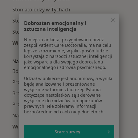
Stomatolodzy w Tychach
Stomatolodzy w Jaworznie
Dobrostan emocjonalny i
sztuczna inteligencja
Stomatolodzy w Żorach
Niniejsza ankieta, przygotowana przez
Więcej (14)
zespół Patient Care Doctoralia, ma na celu
Więcej w kategorii: W pobliżu Bielska-Białej
lepsze zrozumienie, w jaki sposób ludzie
korzystają z narzędzi sztucznej inteligencji
Najczęście leczone choroby
jako wsparcia dla swojego dobrostanu
emocjonalnego i zdrowia psychicznego.
Ból zęba w Bielsku-Białej
Udział w ankiecie jest anonimowy, a wyniki
Próchnica w Bielsku-Białej
będą analizowane i prezentowane
wyłącznie w formie zbiorczej. Pytania
Braki zębowe w Bielsku-Białej
dotyczące nastolatków są skierowane
wyłącznie do rodziców lub opiekunów
Przebarwienia zębów w Bielsku-Białej
prawnych. Nie zbieramy informacji
bezpośrednio od osób niepełnoletnich.
Nadwrażliwość zębów w Bielsku-Białej
Więcej (15)
Start survey
Więcej w kategorii: Najczęście leczone chorob