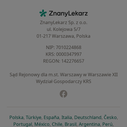
Kontakt
ZnanyLekarz - Strona główna
ZnanyLekarz Sp. z o.o.
ul. Kolejowa 5/7
01-217 Warszawa, Polska
NIP: ⁠7010224868
KRS: ⁠0000347997
REGON: ⁠142276657
Sąd Rejonowy dla m.st. Warszawy w Warszawie XII
Wydział Gospodarczy KRS
Facebook
otwiera się w nowej karcie
otwiera się w nowej karcie
otwiera się w nowej karcie
otwiera się w nowej karcie
otwiera się w nowej karci
otwiera się
otwi
Polska
,
Türkiye
,
España
,
Italia
,
Deutschland
,
Česko
,
otwiera się w nowej karcie
otwiera się w nowej karcie
otwiera się w nowej karcie
otwiera się w nowej kar
otwiera się 
otwier
Portugal
,
México
,
Chile
,
Brasil
,
Argentina
,
Perú
,