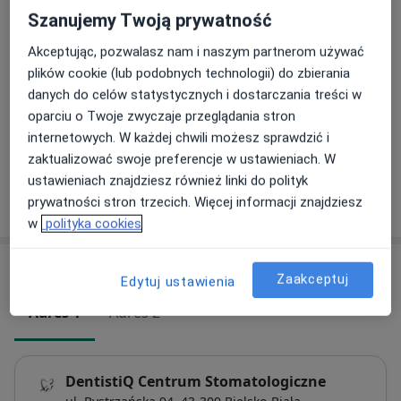
osobowości.
Szanujemy Twoją prywatność
Stomatologia zachowawcza
Umów wizytę
Dalej pozostaje już tylko przygotowanie zębów i
Akceptując, pozwalasz nam i naszym partnerom używać
Od 460 zł
Szczegóły
oddanie nowego, pięknego uśmiechu.
plików cookie (lub podobnych technologii) do zbierania
danych do celów statystycznych i dostarczania treści w
Konsultacja stomatologiczna
oparciu o Twoje zwyczaje przeglądania stron
200 zł
Szczegóły
internetowych. W każdej chwili możesz sprawdzić i
zaktualizować swoje preferencje w ustawieniach. W
ustawieniach znajdziesz również linki do polityk
prywatności stron trzecich. Więcej informacji znajdziesz
W jaki sposób ustalane są ceny?
w
polityka cookies
Adresy (2)
Zaakceptuj
Edytuj ustawienia
Adres 1
Adres 2
DentistiQ Centrum Stomatologiczne