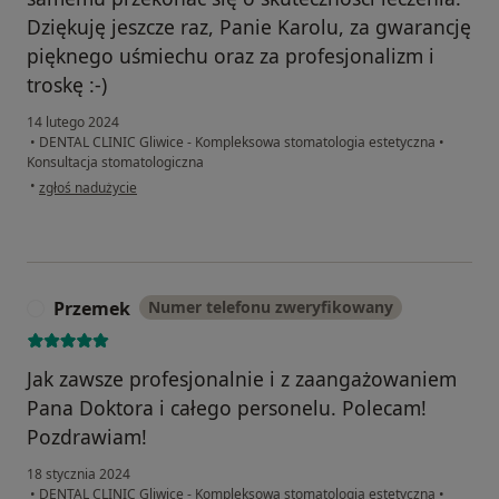
Dziękuję jeszcze raz, Panie Karolu, za gwarancję
pięknego uśmiechu oraz za profesjonalizm i
troskę :-)
14 lutego 2024
•
DENTAL CLINIC Gliwice - Kompleksowa stomatologia estetyczna
•
Konsultacja stomatologiczna
w opinii użytkownika Pacjent
•
zgłoś nadużycie
Przemek
Numer telefonu zweryfikowany
P
Jak zawsze profesjonalnie i z zaangażowaniem
Pana Doktora i całego personelu. Polecam!
Pozdrawiam!
18 stycznia 2024
•
DENTAL CLINIC Gliwice - Kompleksowa stomatologia estetyczna
•