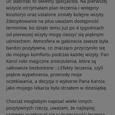
Dr. Babiński to świetny specjalista. Na pierwszej
wizycie otrzymałam plan leczenia i wstępny
kosztorys oraz ustalone zostały kolejne wizyty.
Zdecydowanie na plus uważam dostępność
terminów, bo dzięki temu już po 4 tygodniach
od pierwszej wizyty mogę cieszyć się pięknym
uśmiechem. Atmosfera w gabinecie zawsze była
bardzo pozytywna, co znacząco przyczyniło się
do mojego komfortu podczas każdej wizyty. Pan
Karol robi magiczne znieczulenia, które są
całkowicie bezbolesne :-) Efekty leczenia, czyli
piękne wypełnienia, przerosły moje
oczekiwania, a decyzja o wyborze Pana Karola
jako mojego lekarza była strzałem w dziesiątkę.
Chociaż mogłabym napisać wiele innych
pozytywnych rzeczy, uważam, że najlepiej
samemu przekonać się o skuteczności leczenia.