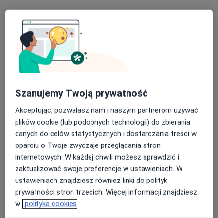
Kardiolog, Internista
16 opinii
Domańskiego 2, Żary
•
Mapa
105 Szpital Wojskowy z Przychodnią Samodzielny Publiczny Zakład Opieki Zdrowotnej w Żarach
Specjalista nie oferuje umawiania online pod tym adresem.
Poproś o wizytę
Szanujemy Twoją prywatność
Akceptując, pozwalasz nam i naszym partnerom używać
plików cookie (lub podobnych technologii) do zbierania
danych do celów statystycznych i dostarczania treści w
oparciu o Twoje zwyczaje przeglądania stron
internetowych. W każdej chwili możesz sprawdzić i
zaktualizować swoje preferencje w ustawieniach. W
ustawieniach znajdziesz również linki do polityk
Reg-Med Zespół Poradni
prywatności stron trzecich. Więcej informacji znajdziesz
Specjalistycznych
w
polityka cookies
·
Więcej
Kardiologia, Stomatologia, Interna