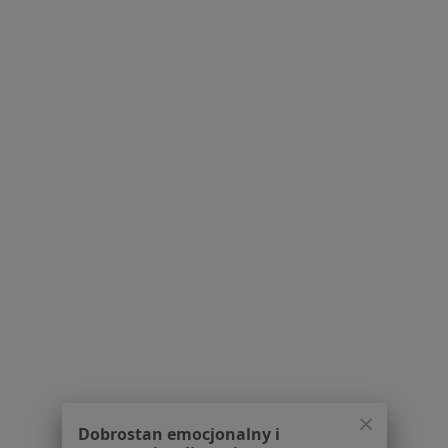
Strona Główna
Kardiolog
Żary
Zmień miasto
Serwis
Regulamin
Polityka prywatności pacjentów
Polityka prywatności profesjonalistów
Polityka prywatności dla profesjonalistów, których
dane pozyskaliśmy samodzielnie
Polityka cookies
Jak działają wyniki wyszukiwania
Dostępność
O nas
Dobrostan emocjonalny i