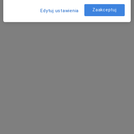
20 opinii
Zaakceptuj
Edytuj ustawienia
Rzeszowska 2, Żary
•
Mapa
Brak dostępnych specjalistów z wolnymi terminami w tym centrum medycznym.
Pokaż profil
Centrum Medyczne Eskulap Janusz
Stankiewicz
·
Więcej
Kardiologia, Chirurgia, Interna
28 opinii