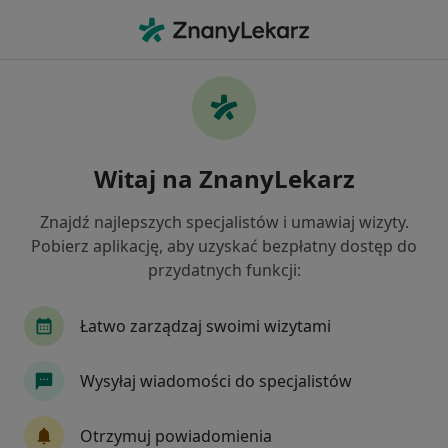
Me
Kardiolog • Żary, lubuskie
Filtry
Mapa
Polecani kardiolodzy w Żarach
Witaj na ZnanyLekarz
Jak działają wyniki wyszukiwania
Znajdź najlepszych specjalistów i umawiaj wizyty.
Pobierz aplikację, aby uzyskać bezpłatny dostęp do
przydatnych funkcji:
Łatwo zarządzaj swoimi wizytami
Wysyłaj wiadomości do specjalistów
dr Michał Kulczycki
·
Więcej
Kardiolog, Internista
Otrzymuj powiadomienia