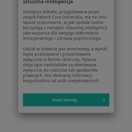
sztuczna inteligencja
Praca
Rekrutujemy!
Partnerzy
Niniejsza ankieta, przygotowana przez
Centrum prasowe
zespół Patient Care Doctoralia, ma na celu
lepsze zrozumienie, w jaki sposób ludzie
Kontakt
korzystają z narzędzi sztucznej inteligencji
jako wsparcia dla swojego dobrostanu
Dla pacjentów
emocjonalnego i zdrowia psychicznego.
Lekarze
Udział w ankiecie jest anonimowy, a wyniki
Placówki medyczne
będą analizowane i prezentowane
Pytania i odpowiedzi
wyłącznie w formie zbiorczej. Pytania
dotyczące nastolatków są skierowane
Usługi i zabiegi
wyłącznie do rodziców lub opiekunów
Choroby
prawnych. Nie zbieramy informacji
Pomoc
bezpośrednio od osób niepełnoletnich.
Aplikacje mobilne
Blog dla pacjentów
Start survey
Dla profesjonalistów
Cennik
Dla lekarzy
Dla placówek medycznych