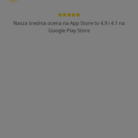
Nasza średnia ocena na App Store to 4.9 i 4.1 na
lek. Agnieszka Herbik
Google Play Store
·
Więcej
Ortopeda
408 opinii
Jana Kochanowskiego 10b, Żagań
•
Mapa
ŻAGAŃ Specjalistyczna Praktyka Lekarska Agnieszka Herbik
Konsultacja ortopedyczna
od 300 zł
Specjalista nie oferuje umawiania online pod tym adresem.
Poproś o wizytę