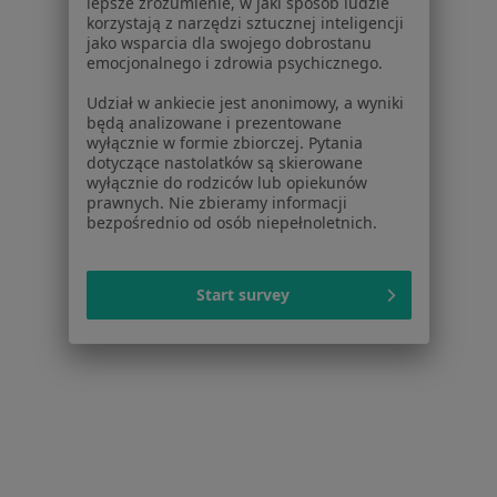
lepsze zrozumienie, w jaki sposób ludzie
korzystają z narzędzi sztucznej inteligencji
Partnerzy
jako wsparcia dla swojego dobrostanu
Centrum prasowe
emocjonalnego i zdrowia psychicznego.
Kontakt
Udział w ankiecie jest anonimowy, a wyniki
Dla pacjentów
będą analizowane i prezentowane
wyłącznie w formie zbiorczej. Pytania
Lekarze
dotyczące nastolatków są skierowane
wyłącznie do rodziców lub opiekunów
Placówki medyczne
prawnych. Nie zbieramy informacji
Pytania i odpowiedzi
bezpośrednio od osób niepełnoletnich.
Usługi i zabiegi
Choroby
Start survey
Pomoc
Aplikacje mobilne
Blog dla pacjentów
Dla profesjonalistów
Cennik
Dla lekarzy
Dla placówek medycznych