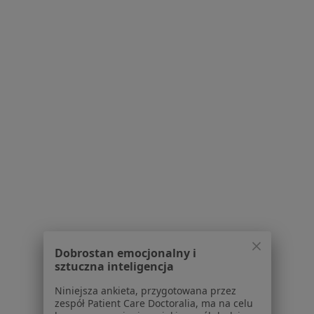
Ból Barku Specjaliści W Żarach
Serwis
Regulamin
Polityka prywatności pacjentów
Polityka prywatności profesjonalistów
Polityka prywatności dla profesjonalistów, których
dane pozyskaliśmy samodzielnie
Polityka cookies
Dobrostan emocjonalny i
Jak działają wyniki wyszukiwania
sztuczna inteligencja
Dostępność
Niniejsza ankieta, przygotowana przez
O nas
zespół Patient Care Doctoralia, ma na celu
Praca
Rekrutujemy!