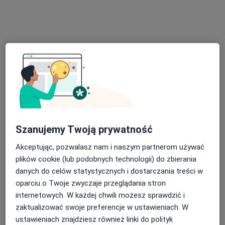
Eurodiagnosis Sp. z o.o.
Radiologia
33 opinie
Domańskiego 2, Żary
•
Mapa
Rezonans magnetyczny
700 zł
Pokaż więcej usług
Brak dostępnych specjalistów z wolnymi terminami w tym centrum medycznym.
Szanujemy Twoją prywatność
Akceptując, pozwalasz nam i naszym partnerom używać
Pokaż profil
plików cookie (lub podobnych technologii) do zbierania
danych do celów statystycznych i dostarczania treści w
oparciu o Twoje zwyczaje przeglądania stron
internetowych. W każdej chwili możesz sprawdzić i
zaktualizować swoje preferencje w ustawieniach. W
ustawieniach znajdziesz również linki do polityk