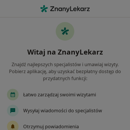
Me
Ból Barku • Żary, lubuskie
Filtry
• 1
Ubezpieczenie
Map
Ból barku specjaliści w Żarach
Witaj na ZnanyLekarz
Jak działają wyniki wyszukiwania
Znajdź najlepszych specjalistów i umawiaj wizyty.
Pobierz aplikację, aby uzyskać bezpłatny dostęp do
Jakiego specjalisty szukasz?
przydatnych funkcji:
Ortopeda
Radiolog
Fizjoterapeuta
A
Łatwo zarządzaj swoimi wizytami
Wysyłaj wiadomości do specjalistów
Otrzymuj powiadomienia