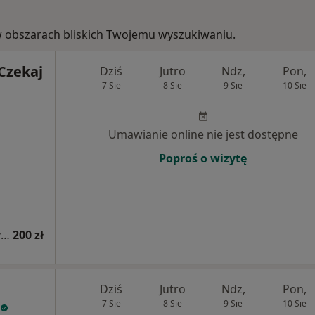
, w obszarach bliskich Twojemu wyszukiwaniu.
Czekaj
Dziś
Jutro
Ndz,
Pon,
7 Sie
8 Sie
9 Sie
10 Sie
Umawianie online nie jest dostępne
Poproś o wizytę
Konsultacja kardiologiczna (kolejna wizyta)
200 zł
Dziś
Jutro
Ndz,
Pon,
7 Sie
8 Sie
9 Sie
10 Sie