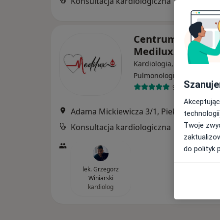
Konsultacja kardiologiczna
Centrum Medycz
Medilux24
Kardiologia, Hematologia,
·
Więcej
Pulmonologia
Szanuje
972 opinie
Akceptując
Adama Mickiewicza 3/1, Piekary Śląskie
technologii
Twoje zwyc
Konsultacja kardiologiczna
zaktualizo
do polityk 
lek. Grzegorz
Winiarski
kardiolog