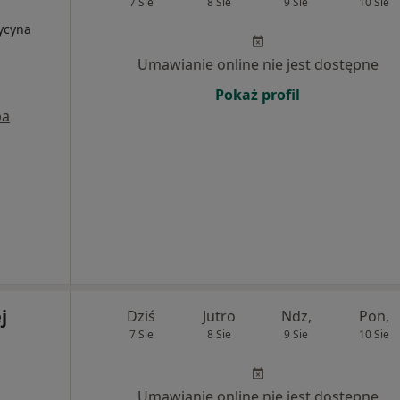
7 Sie
8 Sie
9 Sie
10 Sie
ycyna
Umawianie online nie jest dostępne
Pokaż profil
pa
j
Dziś
Jutro
Ndz,
Pon,
7 Sie
8 Sie
9 Sie
10 Sie
Umawianie online nie jest dostępne