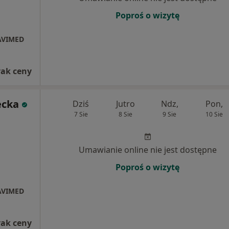
Poproś o wizytę
 AVIMED
rak ceny
ecka
Dziś
Jutro
Ndz,
Pon,
7 Sie
8 Sie
9 Sie
10 Sie
Umawianie online nie jest dostępne
Poproś o wizytę
 AVIMED
rak ceny