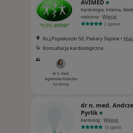
AVIMED
Kardiologia, Interna, Med
·
Więcej
rodzinna
2 opinie
Ks.J.Popiełuszki 50, Piekary Śląskie
•
Ma
Konsultacja kardiologiczna
dr n. med.
Agnieszka Kolaszko
kardiolog
dr n. med. Andrze
Pyrlik
·
Więcej
Kardiolog
15 opinii