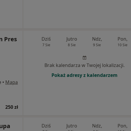
n Pres
Dziś
Jutro
Ndz,
Pon,
7 Sie
8 Sie
9 Sie
10 Sie
Brak kalendarza w Twojej lokalizacji.
Pokaż adresy z kalendarzem
e
•
Mapa
250 zł
rupa
Dziś
Jutro
Ndz,
Pon,