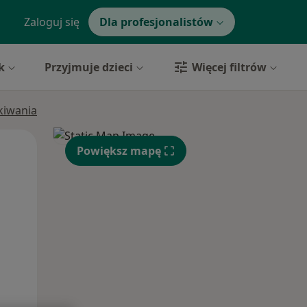
Zaloguj się
Dla profesjonalistów
k
Przyjmuje dzieci
Więcej filtrów
ukiwania
Wt,
Śr,
Czw,
Powiększ mapę
11 Sie
12 Sie
13 Sie