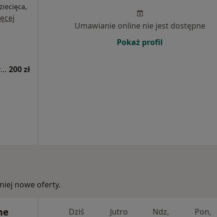
ziecięca,
ęcej
Umawianie online nie jest dostępne
Pokaż profil
Konsultacja kardiologiczna (kolejna wizyta)
200 zł
iej nowe oferty.
ne
Dziś
Jutro
Ndz,
Pon,