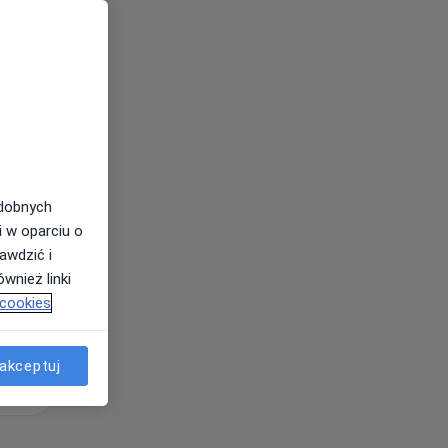
Wt,
Śr,
Czw,
11 Sie
12 Sie
13 Sie
odobnych
i w oparciu o
awdzić i
wnież linki
 cookies
akceptuj