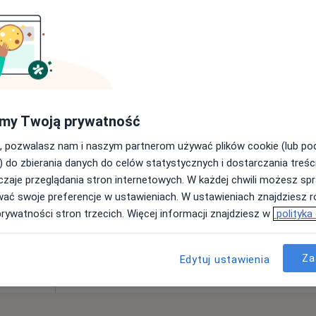
od 220 zł
ne
Dziś
Jutro
Ndz,
Pon,
7 Sie
8 Sie
9 Sie
10 Sie
Umawianie online nie jest dostępne
my Twoją prywatność
Pokaż profil
, pozwalasz nam i naszym partnerom używać plików cookie (lub p
•
Mapa
) do zbierania danych do celów statystycznych i dostarczania treśc
zaje przeglądania stron internetowych. W każdej chwili możesz spr
od 220 zł
wać swoje preferencje w ustawieniach. W ustawieniach znajdziesz ró
prywatności stron trzecich. Więcej informacji znajdziesz w
polityka
Za
Edytuj ustawienia