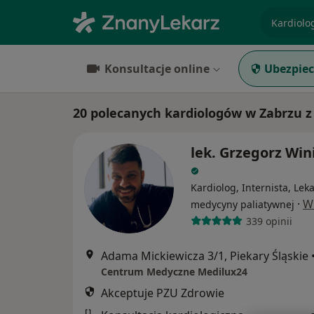
specjaliz
Konsultacje online
Ubezpiec
20 polecanych kardiologów w Zabrzu z
lek. Grzegorz Win
Kardiolog, Internista, Lek
·
W
medycyny paliatywnej
339 opinii
Adama Mickiewicza 3/1, Piekary Śląskie
Centrum Medyczne Medilux24
Akceptuje PZU Zdrowie