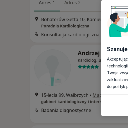
Adres 1
Adres 2
Bohaterów Getta 10, Kamienna Góra
•
M
Poradnia Kardiologiczna
Konsultacja kardiologiczna
Szanuje
Andrzej Dubiński
Akceptując
Kardiolog, Internista
technologii
7 opinii
Twoje zwyc
zaktualizo
do polityk 
15-lecia 99, Wałbrzych
•
Mapa
gabinet kardiologiczny i internistyczny
Badania diagnostyczne