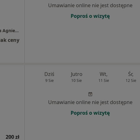
Umawianie online nie jest dostępne
Poproś o wizytę
Prywatna Specjalistyczna Praktyka Lekarska Agnieszka Rolska
rak ceny
Dziś
Jutro
Wt,
Śr,
9 Sie
10 Sie
11 Sie
12 Sie
Umawianie online nie jest dostępne
Poproś o wizytę
200 zł