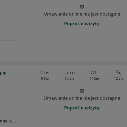
Umawianie online nie jest dostępne
Poproś o wizytę
i
Dziś
Jutro
Wt,
Śr,
9 Sie
10 Sie
11 Sie
12 Sie
Umawianie online nie jest dostępne
Poproś o wizytę
Dolnośląskie Centrum Rehabilitacji w Kamiennej Górze Oddział Rehabilitacji Kardiologicznej