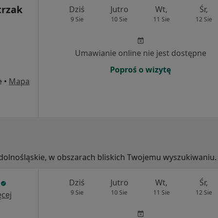
trzak
Dziś
Jutro
Wt,
Śr,
9 Sie
10 Sie
11 Sie
12 Sie
Umawianie online nie jest dostępne
Poproś o wizytę
e
•
Mapa
 dolnośląskie, w obszarach bliskich Twojemu wyszukiwaniu.
Dziś
Jutro
Wt,
Śr,
9 Sie
10 Sie
11 Sie
12 Sie
cej