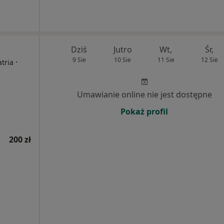
Dziś
Jutro
Wt,
Śr,
9 Sie
10 Sie
11 Sie
12 Sie
·
atria
Umawianie online nie jest dostępne
Pokaż profil
200 zł