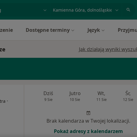
acja, badanie lub nazwisko
miasto lub dzielnica
zenie
Dostępne terminy
Język
Przyjmu
ze
Jak działają wyniki wysz
Dziś
Jutro
Wt,
Śr,
9 Sie
10 Sie
11 Sie
12 Sie
·
tra
Brak kalendarza w Twojej lokalizacji.
Pokaż adresy z kalendarzem