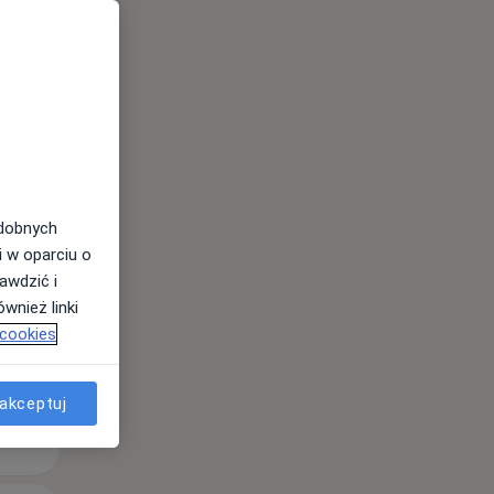
Czw,
Pt,
Sob,
13 Sie
14 Sie
15 Sie
odobnych
i w oparciu o
awdzić i
wnież linki
 cookies
akceptuj