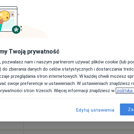
apa
od 250 zł
my Twoją prywatność
Dziś
Jutro
Wt,
Śr,
9 Sie
10 Sie
11 Sie
12 Sie
, pozwalasz nam i naszym partnerom używać plików cookie (lub p
) do zbierania danych do celów statystycznych i dostarczania treśc
zaje przeglądania stron internetowych. W każdej chwili możesz spr
Umawianie online nie jest dostępne
wać swoje preferencje w ustawieniach. W ustawieniach znajdziesz ró
prywatności stron trzecich. Więcej informacji znajdziesz w
polityka
Poproś o wizytę
Za
Edytuj ustawienia
130 zł