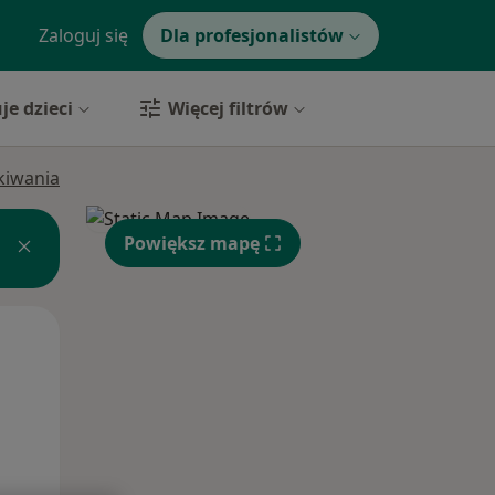
Zaloguj się
Dla profesjonalistów
je dzieci
Więcej filtrów
ukiwania
Powiększ mapę
Czw,
Pt,
Sob,
13 Sie
14 Sie
15 Sie