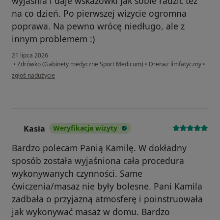
wyjaśnia i daje wskazówki jak sobie radzić też
na co dzień. Po pierwszej wizycie ogromna
poprawa. Na pewno wrócę niedługo, ale z
innym problemem :)
21 lipca 2026
•
Zdrówko (Gabinety medyczne Sport Medicum)
•
Drenaż limfatyczny
•
w opinii użytkownika Marta
zgłoś nadużycie
Kasia
Weryfikacja wizyty
K
Bardzo polecam Panią Kamilę. W dokładny
sposób została wyjaśniona cała procedura
wykonywanych czynności. Same
ćwiczenia/masaz nie były bolesne. Pani Kamila
zadbała o przyjazną atmosferę i poinstruowała
jak wykonywać masaż w domu. Bardzo