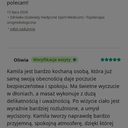
polecam!
15 lipca 2026
•
Zdrówko (Gabinety medyczne Sport Medicum)
•
fizjoterapia
uroginekologiczna
w opinii użytkownika Kasia
•
zgłoś nadużycie
Oliwia
Weryfikacja wizyty
O
Kamila jest bardzo kochaną osobą, która już
samą swoją obecnością daje poczucie
bezpieczeństwa i spokoju. Ma świetne wyczucie
w dłoniach, a masaż wykonuje z dużą
delikatnością i uważnością. Po wizycie ciało jest
wyraźnie bardziej rozluźnione, a umysł
wyciszony. Kamila tworzy naprawdę bardzo
przyjemną, spokojną atmosferę, dzięki której