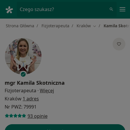
Me
Czego szukasz?
Strona Główna
Fizjoterapeuta
Kraków
Kamila Skotn
Zmień miasto
mgr
Kamila Skotniczna
O specjalizacjach
Fizjoterapeuta
·
Więcej
Kraków
1 adres
Nr PWZ: 79991
93 opinie