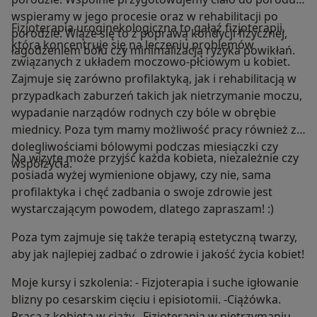
wspieramy w jego procesie oraz w rehabilitacji po
Fizjoterapia uroginekologiczna to gałąź fizjoterapii,
porodzie. Wiąże się to z poprawą kondycji fizycznej,
która koncentruje się na leczeniu problemów
łagodzeniem bólu czy minimalizacją ryzyka powikłań.
związanych z układem moczowo-płciowym u kobiet.
Zajmuje się zarówno profilaktyką, jak i rehabilitacją w
przypadkach zaburzeń takich jak nietrzymanie moczu,
wypadanie narządów rodnych czy bóle w obrębie
miednicy. Poza tym mamy możliwość pracy również z
dolegliwościami bólowymi podczas miesiączki czy
Na wizytę może przyjść każda kobieta, niezależnie czy
współżycia.
posiada wyżej wymienione objawy, czy nie, sama
profilaktyka i chęć zadbania o swoje zdrowie jest
wystarczającym powodem, dlatego zapraszam! :)
Poza tym zajmuje się także terapią estetyczną twarzy,
aby jak najlepiej zadbać o zdrowie i jakość życia kobiet!
Moje kursy i szkolenia: - Fizjoterapia i suche igłowanie
blizny po cesarskim cięciu i episiotomii. -Ciążówka.
Praca z kobietą w ciąży. -Fizjoterapia w nietrzymaniu