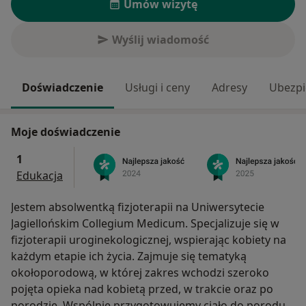
Umów wizytę
Wyślij wiadomość
Doświadczenie
Usługi i ceny
Adresy
Ubezpi
Moje doświadczenie
1
Edukacja
Jestem absolwentką fizjoterapii na Uniwersytecie
Jagiellońskim Collegium Medicum. Specjalizuje się w
fizjoterapii uroginekologicznej, wspierając kobiety na
każdym etapie ich życia. Zajmuje się tematyką
okołoporodową, w której zakres wchodzi szeroko
pojęta opieka nad kobietą przed, w trakcie oraz po
porodzie. Wspólnie przygotowujemy ciało do porodu,