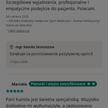
Szczegółowe wyjaśnienia, profesjonalne i
empatyczne podejście do pacjenta. Polecam.
24 czerwca 2026
•
Zdrówko (Gabinety medyczne Sport Medicum)
•
Drenaż limfatyczny/
masaż po liposukcji
w opinii użytkownika Anna
•
zgłoś nadużycie
mgr Kamila Skotniczna
Dziękuje za pozostawienie pozytywnej opini:)!
13 lipca 2026
Marcela
Płatność i wizyta zweryfikowane
M
Pani Kamila jest świetna specjalistką. Wszystko
dokładnie mi wytłumaczyła, a zastosowana