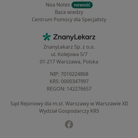
Noa Notes
nowość
Baza wiedzy
Centrum Pomocy dla Specjalisty
Kontakt
ZnanyLekarz - Strona główna
ZnanyLekarz Sp. z o.o.
ul. Kolejowa 5/7
01-217 Warszawa, Polska
NIP: ⁠7010224868
KRS: ⁠0000347997
REGON: ⁠142276657
Sąd Rejonowy dla m.st. Warszawy w Warszawie XII
Wydział Gospodarczy KRS
Facebook
otwiera się w nowej karcie