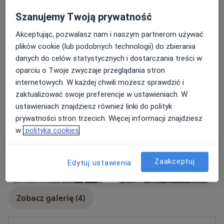
Szanujemy Twoją prywatność
Pacjenci których przyjmuję
Akceptując, pozwalasz nam i naszym partnerom używać
Dorośli
plików cookie (lub podobnych technologii) do zbierania
Dzieci
danych do celów statystycznych i dostarczania treści w
Rodzaje konsultacji
oparciu o Twoje zwyczaje przeglądania stron
internetowych. W każdej chwili możesz sprawdzić i
Stacjonarne
Zobacz lokalizacje (1)
zaktualizować swoje preferencje w ustawieniach. W
Zdjęcia i filmy
ustawieniach znajdziesz również linki do polityk
prywatności stron trzecich. Więcej informacji znajdziesz
w
polityka cookies
Zaakceptuj
Edytuj ustawienia
Zobacz galerię (4)