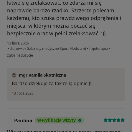
łatwo się zrelaksować, co zdarza mi się
naprawdę bardzo rzadko. Szczerze polecam
każdemu, kto szuka prawdziwego odprężenia i
miejsca, w którym można poczuć się
bezpiecznie oraz w pełni zrelaksować. :))
13 lipca 2026
•
Zdrówko (Gabinety medyczne Sport Medicum)
•
fizjoterapia
•
w opinii użytkownika Oliwia
zgłoś nadużycie
mgr Kamila Skotniczna
Bardzo dziękuje za tak miłą opinie:)!
13 lipca 2026
Paulina
Weryfikacja wizyty
P