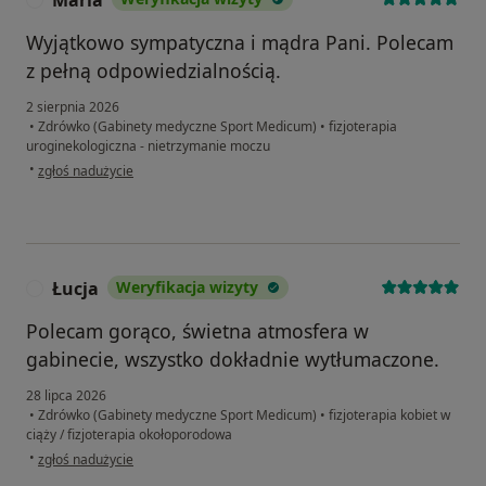
Maria
Wyjątkowo sympatyczna i mądra Pani. Polecam
z pełną odpowiedzialnością.
2 sierpnia 2026
•
Zdrówko (Gabinety medyczne Sport Medicum)
•
fizjoterapia
uroginekologiczna - nietrzymanie moczu
w opinii użytkownika Maria
•
zgłoś nadużycie
Łucja
Weryfikacja wizyty
Ł
Polecam gorąco, świetna atmosfera w
gabinecie, wszystko dokładnie wytłumaczone.
28 lipca 2026
•
Zdrówko (Gabinety medyczne Sport Medicum)
•
fizjoterapia kobiet w
ciąży / fizjoterapia okołoporodowa
w opinii użytkownika Łucja
•
zgłoś nadużycie