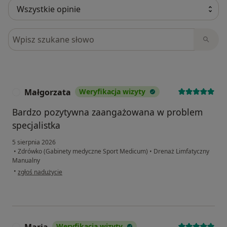
Szukaj w opiniach
Małgorzata
Weryfikacja wizyty
M
Bardzo pozytywna zaangażowana w problem
specjalistka
5 sierpnia 2026
•
Zdrówko (Gabinety medyczne Sport Medicum)
•
Drenaż Limfatyczny
Manualny
w opinii użytkownika Małgorzata
•
zgłoś nadużycie
Weryfikacja wizyty
M