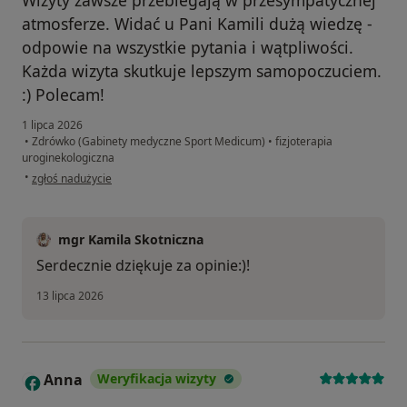
Wizyty zawsze przebiegają w przesympatycznej
atmosferze. Widać u Pani Kamili dużą wiedzę -
odpowie na wszystkie pytania i wątpliwości.
Każda wizyta skutkuje lepszym samopoczuciem.
:) Polecam!
1 lipca 2026
•
Zdrówko (Gabinety medyczne Sport Medicum)
•
fizjoterapia
uroginekologiczna
w opinii użytkownika Paulina
•
zgłoś nadużycie
mgr Kamila Skotniczna
Serdecznie dziękuje za opinie:)!
13 lipca 2026
Anna
Weryfikacja wizyty
A