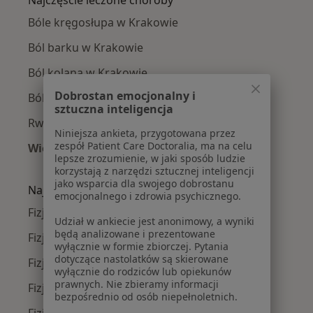
Bóle kręgosłupa w Krakowie
Ból barku w Krakowie
Ból kolana w Krakowie
Dobrostan emocjonalny i
Ból biodra w Krakowie
sztuczna inteligencja
Rwa kulszowa w Krakowie
Niniejsza ankieta, przygotowana przez
zespół Patient Care Doctoralia, ma na celu
Więcej (15)
lepsze zrozumienie, w jaki sposób ludzie
Więcej w kategorii: Najczęście leczone chorob
korzystają z narzędzi sztucznej inteligencji
jako wsparcia dla swojego dobrostanu
Najpopularniejsze ubezpieczenia
emocjonalnego i zdrowia psychicznego.
Fizjoterapeuci z Allianz w Krakowie
Udział w ankiecie jest anonimowy, a wyniki
będą analizowane i prezentowane
Fizjoterapeuci z Signal Iduna w Krakowie
wyłącznie w formie zbiorczej. Pytania
dotyczące nastolatków są skierowane
Fizjoterapeuci z JP MEDICA w Krakowie
wyłącznie do rodziców lub opiekunów
prawnych. Nie zbieramy informacji
Fizjoterapeuci z TU Zdrowie w Krakowie
bezpośrednio od osób niepełnoletnich.
Fizjoterapeuci z Świat Zdrowia w Krakowie