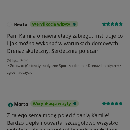
Beata
Weryfikacja wizyty
B
Pani Kamila omawia etapy zabiegu, instruuje co
i jak można wykonać w warunkach domowych.
Drenaż skuteczny. Serdecznie polecam
24 lipca 2026
•
Zdrówko (Gabinety medyczne Sport Medicum)
•
Drenaż limfatyczny
•
w opinii użytkownika Beata
zgłoś nadużycie
Marta
Weryfikacja wizyty
M
Z całego serca mogę polecić panią Kamilę!
Bardzo ciepła i otwarta, szczegółowo wszystko