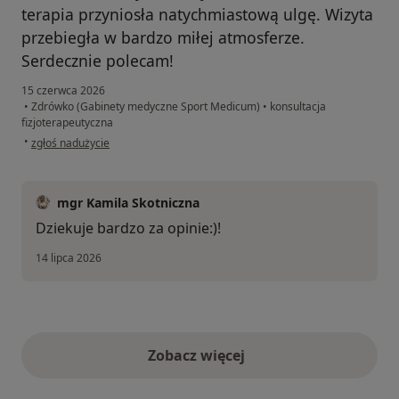
terapia przyniosła natychmiastową ulgę. Wizyta
przebiegła w bardzo miłej atmosferze.
Serdecznie polecam!
15 czerwca 2026
•
Zdrówko (Gabinety medyczne Sport Medicum)
•
konsultacja
fizjoterapeutyczna
w opinii użytkownika Marcela
•
zgłoś nadużycie
mgr Kamila Skotniczna
Dziekuje bardzo za opinie:)!
14 lipca 2026
Zobacz więcej
opinie powyżej