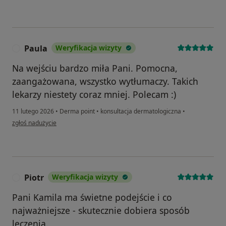
Paula
Weryfikacja wizyty
P
Na wejściu bardzo miła Pani. Pomocna,
zaangażowana, wszystko wytłumaczy. Takich
lekarzy niestety coraz mniej. Polecam :)
11 lutego 2026
•
Derma point
•
konsultacja dermatologiczna
•
w opinii użytkownika Paula
zgłoś nadużycie
Piotr
Weryfikacja wizyty
P
Pani Kamila ma świetne podejście i co
najważniejsze - skutecznie dobiera sposób
leczenia.