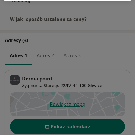
+ 12 usług
W jaki sposób ustalane są ceny?
Adresy (3)
Adres 1
Adres 2
Adres 3
Derma point
Zygmunta Starego 22/IV,
44-100
Gliwice
Powiększ mapę
otwiera się w nowej karcie
Dostępność
Pokaż kalendarz