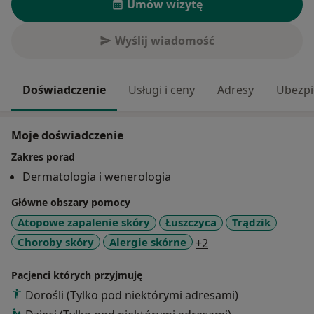
Umów wizytę
Wyślij wiadomość
Doświadczenie
Usługi i ceny
Adresy
Ubezpi
Moje doświadczenie
Zakres porad
Dermatologia i wenerologia
Główne obszary pomocy
Atopowe zapalenie skóry
Łuszczyca
Trądzik
a11y_sr_more_disea
Choroby skóry
Alergie skórne
+2
Pacjenci których przyjmuję
Dorośli (Tylko pod niektórymi adresami)