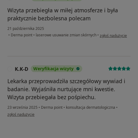
Wizyta przebiegła w miłej atmosferze i była
praktycznie bezbolesna polecam
21 października 2025
w opinii użytkownika S
•
Derma point
•
laserowe usuwanie zmian skórnych
•
zgłoś nadużycie
K.K-D
Weryfikacja wizyty
K
Lekarka przeprowadziła szczegółowy wywiad i
badanie. Wyjaśniła nurtujące mni kwestie.
Wizyta przebiegała bez pośpiechu.
23 września 2025
•
Derma point
•
konsultacja dermatologiczna
•
w opinii użytkownika K.K-D
zgłoś nadużycie