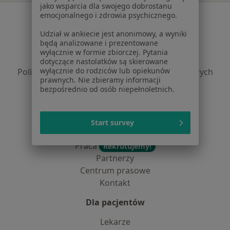
jako wsparcia dla swojego dobrostanu
Serwis
emocjonalnego i zdrowia psychicznego.
Udział w ankiecie jest anonimowy, a wyniki
Regulamin
będą analizowane i prezentowane
Polityka prywatności pacjentów
wyłącznie w formie zbiorczej. Pytania
Polityka prywatności profesjonalistów
dotyczące nastolatków są skierowane
wyłącznie do rodziców lub opiekunów
Polityka prywatności dla profesjonalistów, których
prawnych. Nie zbieramy informacji
dane pozyskaliśmy samodzielnie
bezpośrednio od osób niepełnoletnich.
Polityka cookies
Jak działają wyniki wyszukiwania
Dostępność
Start survey
O nas
Praca
Rekrutujemy!
Partnerzy
Centrum prasowe
Kontakt
Dla pacjentów
Lekarze