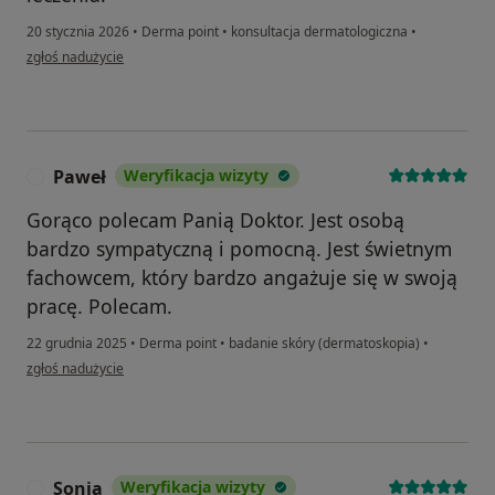
20 stycznia 2026
•
Derma point
•
konsultacja dermatologiczna
•
w opinii użytkownika Piotr
zgłoś nadużycie
Paweł
Weryfikacja wizyty
P
Gorąco polecam Panią Doktor. Jest osobą
bardzo sympatyczną i pomocną. Jest świetnym
fachowcem, który bardzo angażuje się w swoją
pracę. Polecam.
22 grudnia 2025
•
Derma point
•
badanie skóry (dermatoskopia)
•
w opinii użytkownika Paweł
zgłoś nadużycie
Sonia
Weryfikacja wizyty
S