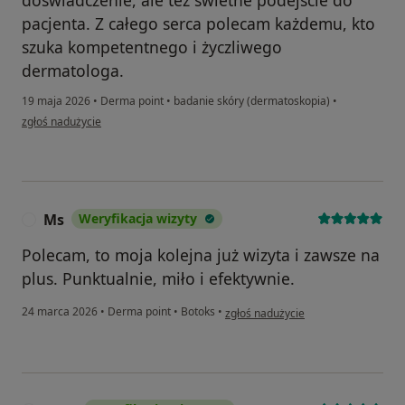
pacjenta. Z całego serca polecam każdemu, kto
szuka kompetentnego i życzliwego
dermatologa.
19 maja 2026
•
Derma point
•
badanie skóry (dermatoskopia)
•
w opinii użytkownika Marta
zgłoś nadużycie
Ms
Weryfikacja wizyty
M
Polecam, to moja kolejna już wizyta i zawsze na
plus. Punktualnie, miło i efektywnie.
w opinii użytkownika Ms
24 marca 2026
•
Derma point
•
Botoks
•
zgłoś nadużycie