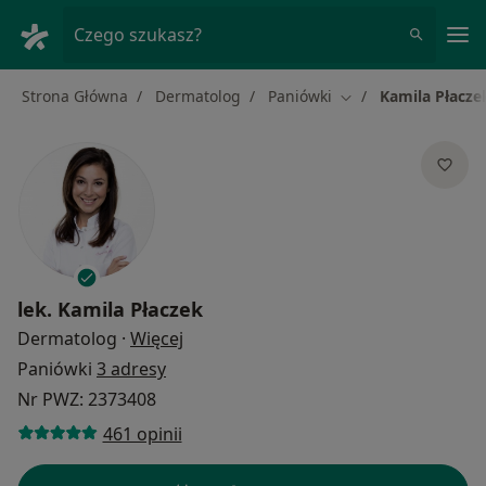
Me
Czego szukasz?
Strona Główna
Dermatolog
Paniówki
Kamila Płacze
Zmień miasto
lek.
Kamila Płaczek
O specjalizacjach
Dermatolog
·
Więcej
Paniówki
3 adresy
Nr PWZ: 2373408
461 opinii