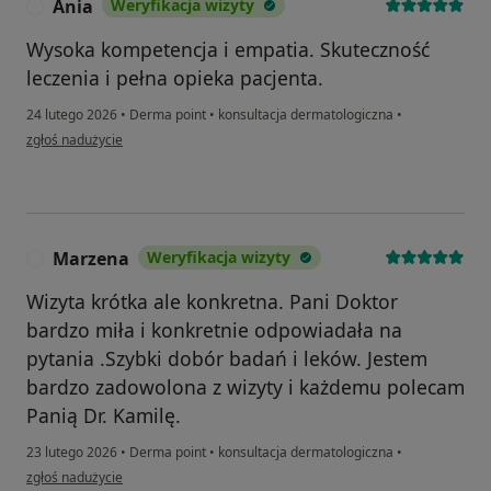
Ania
Weryfikacja wizyty
A
Wysoka kompetencja i empatia. Skuteczność
leczenia i pełna opieka pacjenta.
24 lutego 2026
•
Derma point
•
konsultacja dermatologiczna
•
w opinii użytkownika Ania
zgłoś nadużycie
Marzena
Weryfikacja wizyty
M
Wizyta krótka ale konkretna. Pani Doktor
bardzo miła i konkretnie odpowiadała na
pytania .Szybki dobór badań i leków. Jestem
bardzo zadowolona z wizyty i każdemu polecam
Panią Dr. Kamilę.
23 lutego 2026
•
Derma point
•
konsultacja dermatologiczna
•
w opinii użytkownika Marzena
zgłoś nadużycie