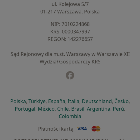
ul. Kolejowa 5/7
01-217 Warszawa, Polska
NIP: ⁠7010224868
KRS: ⁠0000347997
REGON: ⁠142276657
Sąd Rejonowy dla m.st. Warszawy w Warszawie XII
Wydział Gospodarczy KRS
Facebook
otwiera się w nowej karcie
otwiera się w nowej karcie
otwiera się w nowej karcie
otwiera się w nowej karcie
otwiera się w nowej karci
otwiera się
otwi
Polska
,
Türkiye
,
España
,
Italia
,
Deutschland
,
Česko
,
otwiera się w nowej karcie
otwiera się w nowej karcie
otwiera się w nowej karcie
otwiera się w nowej kar
otwiera się 
otwier
Portugal
,
México
,
Chile
,
Brasil
,
Argentina
,
Perú
,
otwiera się w nowej karc
Colombia
Płatności kartą