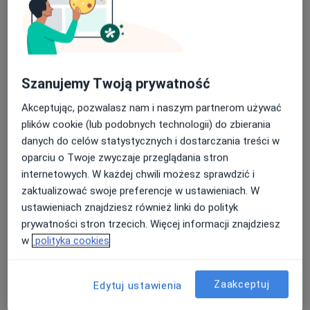
Konsultacja dermatologiczna
Umów wizytę
Od 250 zł
Szczegóły
Kwas hialuronowy
Szanujemy Twoją prywatność
Umów wizytę
Od 1 200 zł
Szczegóły
Akceptując, pozwalasz nam i naszym partnerom używać
plików cookie (lub podobnych technologii) do zbierania
Wideodermatoskopia
danych do celów statystycznych i dostarczania treści w
Umów wizytę
450 zł
Szczegóły
oparciu o Twoje zwyczaje przeglądania stron
internetowych. W każdej chwili możesz sprawdzić i
zaktualizować swoje preferencje w ustawieniach. W
Usuwanie zmarszczek
Umów wizytę
ustawieniach znajdziesz również linki do polityk
Od 600 zł
Szczegóły
prywatności stron trzecich. Więcej informacji znajdziesz
w
polityka cookies
Testy płatkowe
Umów wizytę
660 zł
Szczegóły
Zaakceptuj
Edytuj ustawienia