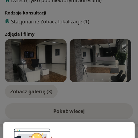
Dzieci (Tylko pod niektórymi adresami)
Rodzaje konsultacji
Stacjonarne
Zobacz lokalizacje (1)
Zdjęcia i filmy
Zobacz galerię (3)
Pokaż więcej
o doświadczeniu
Usługi i ceny