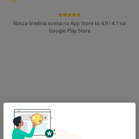
Nasza średnia ocena na App Store to 4.9 i 4.1 na
Google Play Store
Bezpieczne płatności
lek. Aleksandra Hoffmann-Cywińska
W trakcie specjalizacji (Dermatolog), Lekarz wykonujący
·
Więcej
zabiegi medycyny estetycznej
80 opinii
ulica Srebrna 15, Ruda Śląska
•
Mapa
NZOZ Silvermed
Konsultacja dermatologiczna
250 zł
Specjalista nie oferuje umawiania online pod tym adresem.
Poproś o wizytę