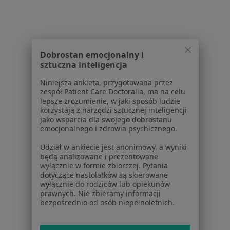
Partnerzy
Centrum prasowe
Kontakt
Dla pacjentów
Dobrostan emocjonalny i
sztuczna inteligencja
Lekarze
Niniejsza ankieta, przygotowana przez
Placówki medyczne
zespół Patient Care Doctoralia, ma na celu
Pytania i odpowiedzi
lepsze zrozumienie, w jaki sposób ludzie
Usługi i zabiegi
korzystają z narzędzi sztucznej inteligencji
jako wsparcia dla swojego dobrostanu
Choroby
emocjonalnego i zdrowia psychicznego.
Pomoc
Aplikacje mobilne
Udział w ankiecie jest anonimowy, a wyniki
będą analizowane i prezentowane
Blog dla pacjentów
wyłącznie w formie zbiorczej. Pytania
dotyczące nastolatków są skierowane
Dla profesjonalistów
wyłącznie do rodziców lub opiekunów
prawnych. Nie zbieramy informacji
Cennik
bezpośrednio od osób niepełnoletnich.
Dla lekarzy
Dla placówek medycznych