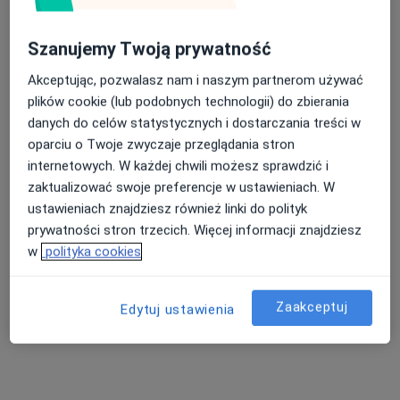
Szanujemy Twoją prywatność
Akceptując, pozwalasz nam i naszym partnerom używać
plików cookie (lub podobnych technologii) do zbierania
danych do celów statystycznych i dostarczania treści w
lek. Martyna Kiołbasa
oparciu o Twoje zwyczaje przeglądania stron
W trakcie specjalizacji (Dermatolog), Lekarz wykonujący
internetowych. W każdej chwili możesz sprawdzić i
·
Więcej
zabiegi medycyny estetycznej
zaktualizować swoje preferencje w ustawieniach. W
29 opinii
ustawieniach znajdziesz również linki do polityk
ulica Srebrna 15, Ruda Śląska
•
Mapa
prywatności stron trzecich. Więcej informacji znajdziesz
NZOZ Silvermed
w
polityka cookies
Konsultacja dermatologiczna
250 zł
Specjalista nie oferuje umawiania online pod tym adresem.
Zaakceptuj
Edytuj ustawienia
Poproś o wizytę