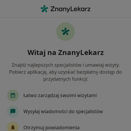
Me
Atopowe Zapalenie Skóry • Paniówki, śląskie
Filtry
• 1
Ubezpieczenie
Map
Atopowe zapalenie skóry specjaliści w
Witaj na ZnanyLekarz
Paniówkach
Jak działają wyniki wyszukiwania
Znajdź najlepszych specjalistów i umawiaj wizyty.
Pobierz aplikację, aby uzyskać bezpłatny dostęp do
przydatnych funkcji:
Jakiego specjalisty szukasz?
Dermatolog
Lekarz wykonujący zabiegi medyc
Łatwo zarządzaj swoimi wizytami
Wysyłaj wiadomości do specjalistów
Otrzymuj powiadomienia