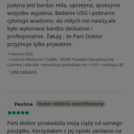
Justyna jest bardzo miła, uprzejma, spokojnie
wszystko wyjaśnia. Badanie USG i pobranie
cytologii wiadomo, do miłych nie należy,ale
było wykonane bardzo delikatnie i
profesjonalnie. Żałuję , że Pani Doktor
przyjmuje tylko prywatnie .
7 sierpnia 2026
•
Centrum Medyczne Chodźki - NOWE Prywatne Specjalistyczne
Gabinety Lekarskie
•
konsultacja ginekologiczna + USG + cytologia LBC
w opinii użytkownika I.H.
•
zgłoś nadużycie
Paulina
Numer telefonu zweryfikowany
P
Pani doktor prowadziła moją ciążę od samego
początku. Korzystałam z jej opieki zarówno na