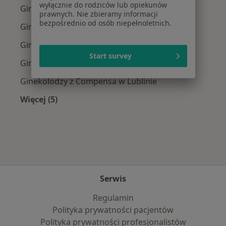
wyłącznie do rodziców lub opiekunów
Ginekolodzy z PZU Zdrowie w Lublinie
prawnych. Nie zbieramy informacji
bezpośrednio od osób niepełnoletnich.
Ginekolodzy z POLMED w Lublinie
Ginekolodzy z Medicover w Lublinie
Start survey
Ginekolodzy z Enel-med w Lublinie
Ginekolodzy z Compensa w Lublinie
Więcej (5)
Więcej w kategorii: Najpopularniejsze ubezpie
Serwis
Regulamin
Polityka prywatności pacjentów
Polityka prywatności profesjonalistów