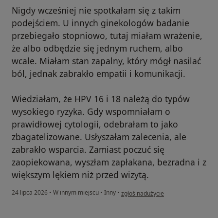
Nigdy wcześniej nie spotkałam się z takim
podejściem. U innych ginekologów badanie
przebiegało stopniowo, tutaj miałam wrażenie,
że albo odbędzie się jednym ruchem, albo
wcale. Miałam stan zapalny, który mógł nasilać
ból, jednak zabrakło empatii i komunikacji.
Wiedziałam, że HPV 16 i 18 należą do typów
wysokiego ryzyka. Gdy wspomniałam o
prawidłowej cytologii, odebrałam to jako
zbagatelizowane. Usłyszałam zalecenia, ale
zabrakło wsparcia. Zamiast poczuć się
zaopiekowana, wyszłam zapłakana, bezradna i z
większym lękiem niż przed wizytą.
w opinii użytkownika AL
24 lipca 2026
•
W innym miejscu
•
Inny
•
zgłoś nadużycie