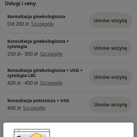
Usługi i ceny
Konsultacja ginekologiczna
Umów wizytę
Od 200 zł
Szczegóły
Konsultacja ginekologiczna +
cytologia
Umów wizytę
250 zł - 300 zł
Szczegóły
Konsultacja ginekologiczna + USG +
cytologia LBC
Umów wizytę
420 zł - 450 zł
Szczegóły
Konsultacja położnicza + USG
Umów wizytę
400 zł
Szczegóły
USG ginekologiczne
Umów wizytę
180 zł
Szczegóły