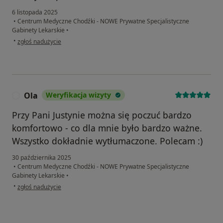
6 listopada 2025
•
Centrum Medyczne Chodźki - NOWE Prywatne Specjalistyczne
Gabinety Lekarskie
•
w opinii użytkownika Paulina
•
zgłoś nadużycie
Ola
Weryfikacja wizyty
O
Przy Pani Justynie można się poczuć bardzo
komfortowo - co dla mnie było bardzo ważne.
Wszystko dokładnie wytłumaczone. Polecam :)
30 października 2025
•
Centrum Medyczne Chodźki - NOWE Prywatne Specjalistyczne
Gabinety Lekarskie
•
w opinii użytkownika Ola
•
zgłoś nadużycie