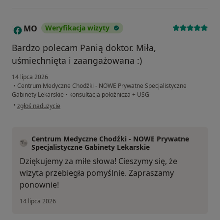
MO
Weryfikacja wizyty
M
Bardzo polecam Panią doktor. Miła,
uśmiechnięta i zaangażowana :)
14 lipca 2026
•
Centrum Medyczne Chodźki - NOWE Prywatne Specjalistyczne
Gabinety Lekarskie
•
konsultacja położnicza + USG
w opinii użytkownika MO
•
zgłoś nadużycie
Centrum Medyczne Chodźki - NOWE Prywatne
Specjalistyczne Gabinety Lekarskie
Dziękujemy za miłe słowa! Cieszymy się, że
wizyta przebiegła pomyślnie. Zapraszamy
ponownie!
14 lipca 2026