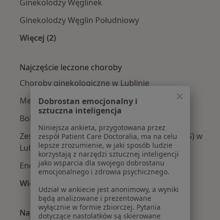
Ginekolodzy Węglinek
Ginekolodzy Węglin Południowy
Więcej (2)
Więcej w kategorii: Ginekolodzy w pobliżu
Najczęście leczone choroby
Choroby ginekologiczne w Lublinie
Menopauza w Lublinie
Dobrostan emocjonalny i
sztuczna inteligencja
Bolesne miesiączkowanie w Lublinie
Niniejsza ankieta, przygotowana przez
Zespół policystycznych jajników (PCOS / PMOS) w
zespół Patient Care Doctoralia, ma na celu
lepsze zrozumienie, w jaki sposób ludzie
Lublinie
korzystają z narzędzi sztucznej inteligencji
jako wsparcia dla swojego dobrostanu
Endometrioza w Lublinie
emocjonalnego i zdrowia psychicznego.
Więcej (15)
Udział w ankiecie jest anonimowy, a wyniki
Więcej w kategorii: Najczęście leczone chorob
będą analizowane i prezentowane
wyłącznie w formie zbiorczej. Pytania
Najpopularniejsze ubezpieczenia
dotyczące nastolatków są skierowane