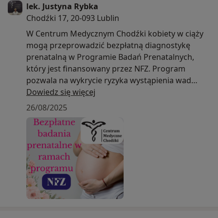
lek. Justyna Rybka
Chodźki 17, 20-093 Lublin
W Centrum Medycznym Chodźki kobiety w ciąży
mogą przeprowadzić bezpłatną diagnostykę
prenatalną w Programie Badań Prenatalnych,
który jest finansowany przez NFZ. Program
pozwala na wykrycie ryzyka wystąpienia wad
płodu, ich wczesną diagnostykę oraz, o ile to
Dowiedz się więcej
możliwe, podjęcie leczenia jeszcze w okresie
26/08/2025
płodowym.
Lekarze wykonujący badania w ramach Programu
Badań Prenatalnych:
✅dr hab. n. med. Piotr Czuczwar
✅dr Tomasz Palacz
✅dr Zbigniew Poterek
Zapraszamy do kontaktu z Rejestracją w celu
omówienia szczegółów i do zapisów!