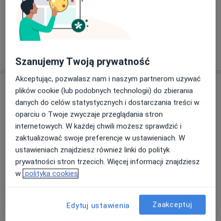
+ 9 usług
W jaki sposób ustalane są ceny?
Szanujemy Twoją prywatność
Akceptując, pozwalasz nam i naszym partnerom używać
Adresy (5)
plików cookie (lub podobnych technologii) do zbierania
danych do celów statystycznych i dostarczania treści w
Adres 1
Adres 2
Adres 3
Adres 4
Adres 5
oparciu o Twoje zwyczaje przeglądania stron
internetowych. W każdej chwili możesz sprawdzić i
zaktualizować swoje preferencje w ustawieniach. W
Centrum Medyczne Chodźki - NOWE
ustawieniach znajdziesz również linki do polityk
Prywatne Specjalistyczne Gabinety
prywatności stron trzecich. Więcej informacji znajdziesz
Lekarskie
w
polityka cookies
Chodźki 31/56,
20-093
Lublin
Zaakceptuj
Edytuj ustawienia
Powiększ mapę
otwiera się w nowej karcie