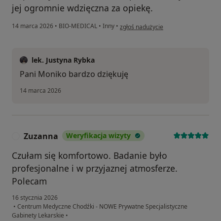
jej ogromnie wdzięczna za opiekę.
w opinii użytkownika Monika Tadra
14 marca 2026
•
BIO-MEDICAL
•
Inny
•
zgłoś nadużycie
lek. Justyna Rybka
Pani Moniko bardzo dziękuję
14 marca 2026
Zuzanna
Weryfikacja wizyty
Z
Czułam się komfortowo. Badanie było
profesjonalne i w przyjaznej atmosferze.
Polecam
16 stycznia 2026
•
Centrum Medyczne Chodźki - NOWE Prywatne Specjalistyczne
Gabinety Lekarskie
•