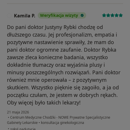
Kamila P.
Weryfikacja wizyty
K
Do pani doktor Justyny Rybki chodzę od
dłuższego czasu. Jej profesjonalizm, empatia i
pozytywne nastawienie sprawiły, że mam do
pani doktor ogromne zaufanie. Doktor Rybka
zawsze zleca konieczne badania, wszystko
dokładnie tłumaczy oraz wyjaśnia plusy i
minusy poszczególnych rozwiązań. Pani doktor
również mnie operowała – z pozytywnym
skutkiem. Wszystko pięknie się zagoiło, a ja od
początku czułam, że jestem w dobrych rękach.
Oby więcej było takich lekarzy!
21 maja 2026
•
Centrum Medyczne Chodźki - NOWE Prywatne Specjalistyczne
Gabinety Lekarskie
•
konsultacja ginekologiczna
w opinii użytkownika Kamila P.
•
zgłoś nadużycie