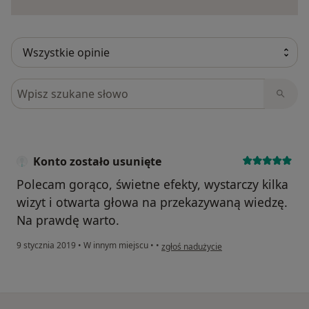
Szukaj w opiniach
Konto zostało usunięte
Polecam gorąco, świetne efekty, wystarczy kilka
wizyt i otwarta głowa na przekazywaną wiedzę.
Na prawdę warto.
w opinii użytkownika Konto zostało usu
9 stycznia 2019
•
W innym miejscu
•
•
zgłoś nadużycie