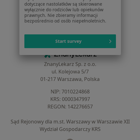
dotyczące nastolatków są skierowane
Dla lekarzy
wyłącznie do rodziców lub opiekunów
Dla placówek medycznych
prawnych. Nie zbieramy informacji
bezpośrednio od osób niepełnoletnich.
Noa Notes
nowość
Baza wiedzy
Centrum Pomocy dla Specjalisty
Start survey
Kontakt
ZnanyLekarz - Strona główna
ZnanyLekarz Sp. z o.o.
ul. Kolejowa 5/7
01-217 Warszawa, Polska
NIP: ⁠7010224868
KRS: ⁠0000347997
REGON: ⁠142276657
Sąd Rejonowy dla m.st. Warszawy w Warszawie XII
Wydział Gospodarczy KRS