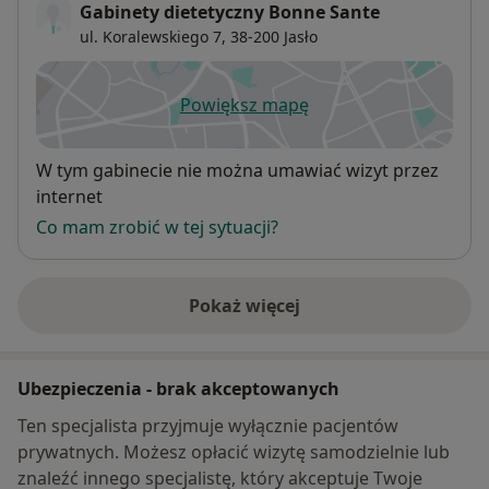
Gabinety dietetyczny Bonne Sante
ul. Koralewskiego 7,
38-200
Jasło
Powiększ mapę
otwiera się w nowej karcie
Dostępność
W tym gabinecie nie można umawiać wizyt przez
internet
Co mam zrobić w tej sytuacji?
Pokaż więcej
o adresie
Ubezpieczenia - brak akceptowanych
Ten specjalista przyjmuje wyłącznie pacjentów
prywatnych. Możesz opłacić wizytę samodzielnie lub
znaleźć innego specjalistę, który akceptuje Twoje