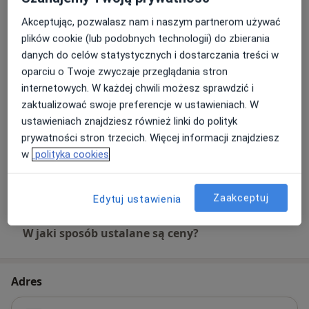
Akceptując, pozwalasz nam i naszym partnerom używać
Analiza składu ciała
plików cookie (lub podobnych technologii) do zbierania
Szczegóły
danych do celów statystycznych i dostarczania treści w
oparciu o Twoje zwyczaje przeglądania stron
Analiza stanu odżywienia
internetowych. W każdej chwili możesz sprawdzić i
Szczegóły
zaktualizować swoje preferencje w ustawieniach. W
ustawieniach znajdziesz również linki do polityk
prywatności stron trzecich. Więcej informacji znajdziesz
Coaching
Szczegóły
w
polityka cookies
+ 11 usług
Zaakceptuj
Edytuj ustawienia
W jaki sposób ustalane są ceny?
Adres