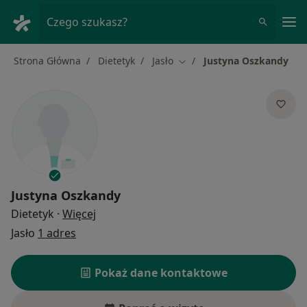
Me
Czego szukasz?
Strona Główna
Dietetyk
Jasło
Justyna Oszkandy
Zmień miasto
Justyna Oszkandy
O specjalizacjach
Dietetyk
·
Więcej
Jasło
1 adres
Pokaż dane kontaktowe