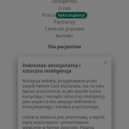
Dostępność
O nas
Praca
Rekrutujemy!
Partnerzy
Centrum prasowe
Kontakt
Dla pacjentów
Lekarze
Placówki medyczne
Dobrostan emocjonalny i
sztuczna inteligencja
Pytania i odpowiedzi
Usługi i zabiegi
Niniejsza ankieta, przygotowana przez
Choroby
zespół Patient Care Doctoralia, ma na celu
lepsze zrozumienie, w jaki sposób ludzie
Pomoc
korzystają z narzędzi sztucznej inteligencji
Aplikacje mobilne
jako wsparcia dla swojego dobrostanu
Blog dla pacjentów
emocjonalnego i zdrowia psychicznego.
Dla profesjonalistów
Udział w ankiecie jest anonimowy, a wyniki
będą analizowane i prezentowane
wyłącznie w formie zbiorczej. Pytania
Cennik