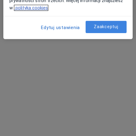
prywatności stron trzecich. Więcej informacji znajdziesz
w
polityka cookies
mgr Dorota Grzywacz
Zaakceptuj
Edytuj ustawienia
Psycholog, Psychoterapeuta
14 opinii
Krzysztofa Kamila Baczyńskiego 20A/12, Jasło
•
Mapa
Centrum Psychoterapii i Rozwoju Osobistego CenPRO
Konsultacja psychologiczna
230 zł
Specjalista nie oferuje umawiania online pod tym adresem.
Poproś o wizytę