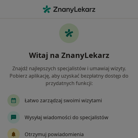
Me
Anoreksja • Jasło, podkarpackie
Filtry
• 1
Mapa
Anoreksja specjaliści w Jasle
Witaj na ZnanyLekarz
Jak działają wyniki wyszukiwania
Znajdź najlepszych specjalistów i umawiaj wizyty.
Pobierz aplikację, aby uzyskać bezpłatny dostęp do
Jakiego specjalisty szukasz?
przydatnych funkcji:
Psycholog
Psychoterapeuta
Dietetyk
Łatwo zarządzaj swoimi wizytami
Wysyłaj wiadomości do specjalistów
Otrzymuj powiadomienia