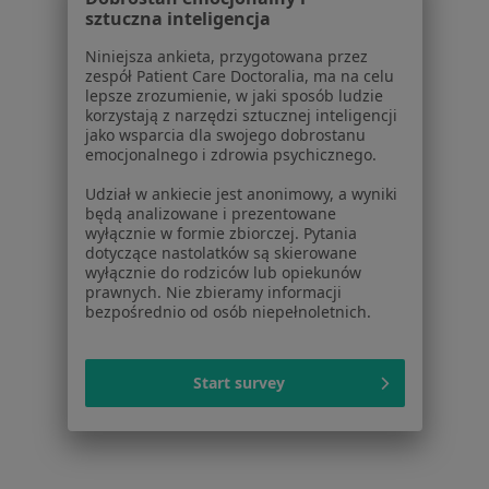
sztuczna inteligencja
Cennik
Dla lekarzy
Niniejsza ankieta, przygotowana przez
Dla placówek medycznych
zespół Patient Care Doctoralia, ma na celu
lepsze zrozumienie, w jaki sposób ludzie
Noa Notes
nowość
korzystają z narzędzi sztucznej inteligencji
Baza wiedzy
jako wsparcia dla swojego dobrostanu
Centrum Pomocy dla Specjalisty
emocjonalnego i zdrowia psychicznego.
Kontakt
Udział w ankiecie jest anonimowy, a wyniki
ZnanyLekarz - Strona główna
będą analizowane i prezentowane
wyłącznie w formie zbiorczej. Pytania
ZnanyLekarz Sp. z o.o.
dotyczące nastolatków są skierowane
ul. Kolejowa 5/7
wyłącznie do rodziców lub opiekunów
prawnych. Nie zbieramy informacji
01-217 Warszawa, Polska
bezpośrednio od osób niepełnoletnich.
NIP: ⁠7010224868
KRS: ⁠0000347997
Start survey
REGON: ⁠142276657
Sąd Rejonowy dla m.st. Warszawy w Warszawie XII
Wydział Gospodarczy KRS