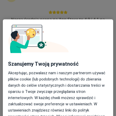
Nasza średnia ocena na App Store to 4.9 i 4.1 na
mgr Katarzyna Dybaś
Google Play Store
·
Więcej
Dietetyk
145 opinii
Lwowska 141, Jasło
•
Mapa
Gabinet DIET Katarzyna Dybaś
Konsultacja dietetyczna (pierwsza wizyta)
200 zł
Szanujemy Twoją prywatność
Specjalista nie oferuje umawiania online pod tym adresem.
Akceptując, pozwalasz nam i naszym partnerom używać
Poproś o wizytę
plików cookie (lub podobnych technologii) do zbierania
danych do celów statystycznych i dostarczania treści w
oparciu o Twoje zwyczaje przeglądania stron
internetowych. W każdej chwili możesz sprawdzić i
zaktualizować swoje preferencje w ustawieniach. W
ustawieniach znajdziesz również linki do polityk