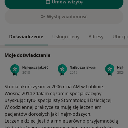
Umów wizytę
Wyślij wiadomość
Doświadczenie
Usługi i ceny
Adresy
Ubezpi
Moje doświadczenie
Studia ukończyłam w 2006 r. na AM w Lublinie.
Wiosną 2014 zdałam egzamin specjalizacyjny
uzyskując tytuł specjalisty Stomatologii Dziecięcej.
W codziennej praktyce zajmuję się leczeniem
pacjentów dorosłych jak i najmłodszych.
Leczenie dzieci jest dla mnie zarówno przyjemnością
jak i za każdym razem wyzwaniem, oraz daje dużo