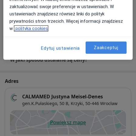
zaktualizować swoje preferencje w ustawieniach. W
ustawieniach znajdziesz również linki do polityk
Leczenie kanałowe
Umów wizytę
prywatności stron trzecich. Więcej informacji znajdziesz
Od 1 000 zł
Szczegóły
w
polityka cookies
+ 5 usług
Zaakceptuj
Edytuj ustawienia
W jaki sposób ustalane są ceny?
Adres
CALMAMED Justyna Meisel-Denes
gen.K.Pułaskiego,
50 B,
Krzyki
, 50-446
Wrocław
Powiększ mapę
otwiera się w nowej karcie