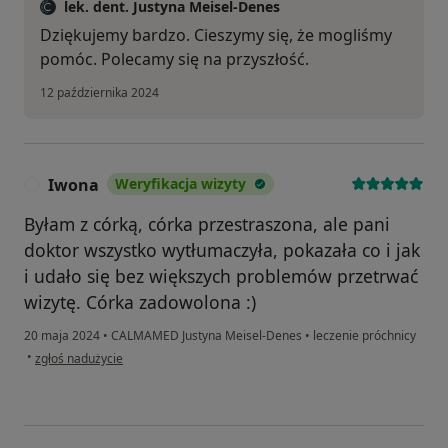
lek. dent. Justyna Meisel-Denes
Dziękujemy bardzo. Cieszymy się, że mogliśmy
pomóc. Polecamy się na przyszłość.
12 października 2024
Iwona
Weryfikacja wizyty
I
Byłam z córką, córka przestraszona, ale pani
doktor wszystko wytłumaczyła, pokazała co i jak
i udało się bez większych problemów przetrwać
wizytę. Córka zadowolona :)
20 maja 2024
•
CALMAMED Justyna Meisel-Denes
•
leczenie próchnicy
w opinii użytkownika Iwona
•
zgłoś nadużycie