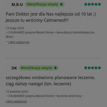
M.R-U
Weryfikacja wizyty
M
Pani Doktor jest dla Nas najlepsza od 10 lat ;)
Jeszcze tu wrócimy Calmamed!!!
13 maja 2024
•
CALMAMED Justyna Meisel-Denes
•
konsultacja stomatologiczna
dzieci
w opinii użytkownika M.R-U
•
zgłoś nadużycie
DK
Weryfikacja wizyty
D
szczegółowo omówiono planowane leczenie,
ciąg dalszy nastąpi (tzn. leczenie)
12 kwietnia 2024
•
CALMAMED Justyna Meisel-Denes
•
leczenie próchnicy
•
w opinii użytkownika DK
zgłoś nadużycie