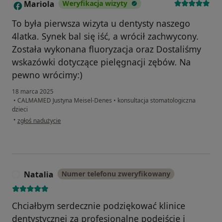
Mariola
Weryfikacja wizyty
M
To była pierwsza wizyta u dentysty naszego
4latka. Synek bal się iść, a wrócił zachwycony.
Została wykonana fluoryzacja oraz Dostaliśmy
wskazówki dotyczące pielęgnacji zębów. Na
pewno wrócimy:)
18 marca 2025
•
CALMAMED Justyna Meisel-Denes
•
konsultacja stomatologiczna
dzieci
w opinii użytkownika Mariola
•
zgłoś nadużycie
Natalia
Numer telefonu zweryfikowany
N
Chciałbym serdecznie podziękować klinice
dentystycznej za profesjonalne podejście i