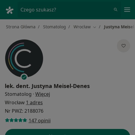
Me
Czego szukasz?
Strona Główna
Stomatolog
Wrocław
Justyna Meisel
Zmień miasto
lek. dent.
Justyna Meisel-Denes
O specjalizacjach
Stomatolog
·
Więcej
Wrocław
1 adres
Nr PWZ: 2188076
147 opinii