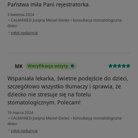
Państwa miła Pani rejestratorka.
3 kwietnia 2024
•
CALMAMED Justyna Meisel-Denes
•
konsultacja stomatologiczna
dzieci
w opinii użytkownika Amelia M.
•
zgłoś nadużycie
MK
Weryfikacja wizyty
M
Wspaniała lekarka, świetne podejście do dzieci,
szczegółowo wszystko tłumaczy i sprawia, że
dziecko nie stresuje się na fotelu
stomatologicznym. Polecam!
19 marca 2024
•
CALMAMED Justyna Meisel-Denes
•
konsultacja stomatologiczna
dzieci
w opinii użytkownika MK
•
zgłoś nadużycie