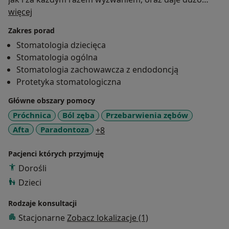
O mnie
satysfakcji.
więcej
Do leczenia pacjentów dorosłych podchodzę
Zakres porad
kompleksowo. Zajmuję się leczeniem endodontycznym
Stomatologia dziecięca
pod mikroskopem, leczeniem protetycznym i
Stomatologia ogólna
chirurgicznym. Praca jest moją pasją, dlatego stałe się
Stomatologia zachowawcza z endodoncją
dokształcam, biorąc udział w szkoleniach i
Protetyka stomatologiczna
uczestnicząc w konferencjach naukowych.
Od grudnia tego roku przyjmuję pacjentów w
Główne obszary pomocy
nowopowstałym gabinecie Calmamed.
Próchnica
Ból zęba
Przebarwienia zębów
a11y_sr_more_diseases
Afta
Paradontoza
+8
Pacjenci których przyjmuję
Dorośli
Dzieci
Rodzaje konsultacji
Stacjonarne
Zobacz lokalizacje (1)