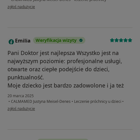
w opinii użytkownika agnieszka.szmytko
zgłoś nadużycie
Emilia
Weryfikacja wizyty
E
Pani Doktor jest najlepsza Wszystko jest na
najwyższym poziomie: profesjonalne usługi,
otwarte oraz ciepłe podejście do dzieci,
punktualność.
Moje dziecko jest bardzo zadowolone i ja też
20 marca 2025
•
CALMAMED Justyna Meisel-Denes
•
Leczenie próchnicy u dzieci
•
w opinii użytkownika Emilia
zgłoś nadużycie