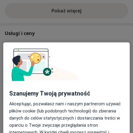
Pokaż więcej
o doświadczeniu
Usługi i ceny
Konsultacja specjalistyczna
(implantologiczna, protetyczna)
Umów wizytę
Od 250 zł
Szczegóły
Konsultacja stomatologiczna
Umów wizytę
Od 250 zł
Szczegóły
Szanujemy Twoją prywatność
Konsultacja stomatologiczna dzieci
Umów wizytę
Akceptując, pozwalasz nam i naszym partnerom używać
250 zł
Szczegóły
plików cookie (lub podobnych technologii) do zbierania
danych do celów statystycznych i dostarczania treści w
Laserowe leczenie opryszczki i aft
oparciu o Twoje zwyczaje przeglądania stron
Umów wizytę
Od 80 zł
Szczegóły
internetowych. W każdej chwili możesz sprawdzić i