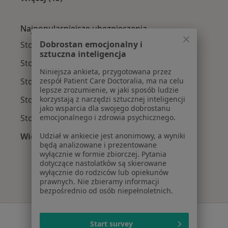
Więcej w kategorii: Najczęście leczone chorob
Najpopularniejsze ubezpieczenia
Dobrostan emocjonalny i
Stomatolodzy z Allianz w Wrocławiu
sztuczna inteligencja
Stomatolodzy z NFZ w Wrocławiu
Niniejsza ankieta, przygotowana przez
Stomatolodzy z Medicover w Wrocławiu
zespół Patient Care Doctoralia, ma na celu
lepsze zrozumienie, w jaki sposób ludzie
Stomatolodzy z INTER Polska w Wrocławiu
korzystają z narzędzi sztucznej inteligencji
jako wsparcia dla swojego dobrostanu
Stomatolodzy z Compensa w Wrocławiu
emocjonalnego i zdrowia psychicznego.
Więcej (1)
Udział w ankiecie jest anonimowy, a wyniki
będą analizowane i prezentowane
Więcej w kategorii: Najpopularniejsze ubezpie
wyłącznie w formie zbiorczej. Pytania
dotyczące nastolatków są skierowane
wyłącznie do rodziców lub opiekunów
prawnych. Nie zbieramy informacji
bezpośrednio od osób niepełnoletnich.
Serwis
Start survey