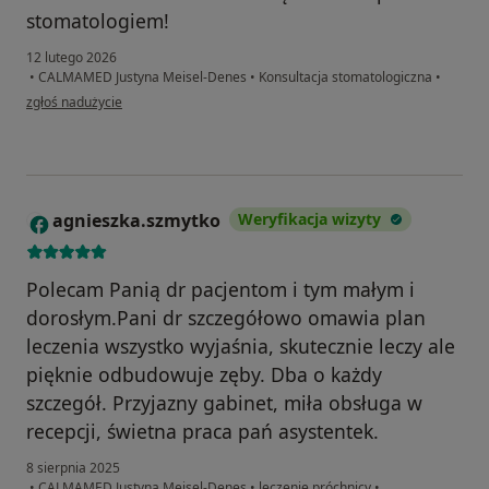
stomatologiem!
12 lutego 2026
•
CALMAMED Justyna Meisel-Denes
•
Konsultacja stomatologiczna
•
w opinii użytkownika T.B
zgłoś nadużycie
agnieszka.szmytko
Weryfikacja wizyty
A
Polecam Panią dr pacjentom i tym małym i
dorosłym.Pani dr szczegółowo omawia plan
leczenia wszystko wyjaśnia, skutecznie leczy ale
pięknie odbudowuje zęby. Dba o każdy
szczegół. Przyjazny gabinet, miła obsługa w
recepcji, świetna praca pań asystentek.
8 sierpnia 2025
•
CALMAMED Justyna Meisel-Denes
•
leczenie próchnicy
•