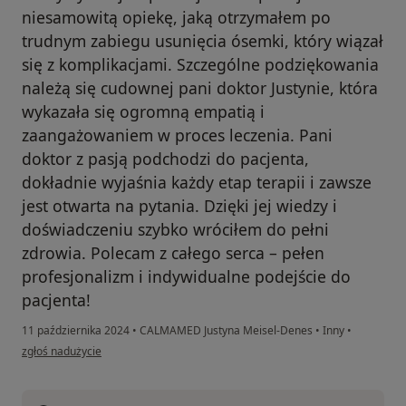
niesamowitą opiekę, jaką otrzymałem po
trudnym zabiegu usunięcia ósemki, który wiązał
się z komplikacjami. Szczególne podziękowania
należą się cudownej pani doktor Justynie, która
wykazała się ogromną empatią i
zaangażowaniem w proces leczenia. Pani
doktor z pasją podchodzi do pacjenta,
dokładnie wyjaśnia każdy etap terapii i zawsze
jest otwarta na pytania. Dzięki jej wiedzy i
doświadczeniu szybko wróciłem do pełni
zdrowia. Polecam z całego serca – pełen
profesjonalizm i indywidualne podejście do
pacjenta!
11 października 2024
•
CALMAMED Justyna Meisel-Denes
•
Inny
•
w opinii użytkownika Natalia
zgłoś nadużycie