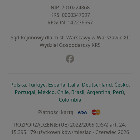
NIP: ⁠7010224868
KRS: ⁠0000347997
REGON: ⁠142276657
Sąd Rejonowy dla m.st. Warszawy w Warszawie XII
Wydział Gospodarczy KRS
Facebook
otwiera się w nowej karcie
otwiera się w nowej karcie
otwiera się w nowej karcie
otwiera się w nowej karcie
otwiera się w nowej karci
otwiera się
otwi
Polska
,
Türkiye
,
España
,
Italia
,
Deutschland
,
Česko
,
otwiera się w nowej karcie
otwiera się w nowej karcie
otwiera się w nowej karcie
otwiera się w nowej kar
otwiera się 
otwier
Portugal
,
México
,
Chile
,
Brasil
,
Argentina
,
Perú
,
otwiera się w nowej karc
Colombia
Płatności kartą
ROZPORZĄDZENIE (UE) 2022/2065 (DSA) art. 24:
15.395.179 użytkowników/miesiąc - Czerwiec 2026