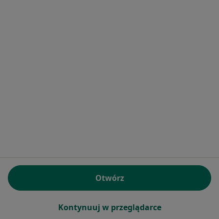
lek. dent. Krzysztof
Pisanko
stomatolog
Brak dostępnych specjalistów z wolnymi terminami w tym centrum medycznym.
Pokaż profil
Otwórz
WRO-MED Centrum Usług Medycznych
Kontynuuj w przeglądarce
·
Więcej
Stomatologia, Kardiologia, Urologia