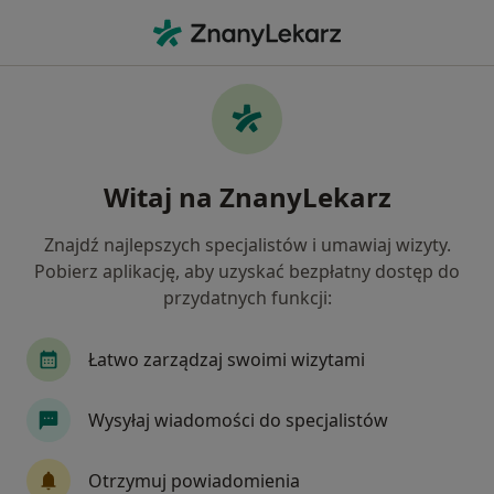
Me
Stomatolog • Trzebnica, dolnośląskie
Filtry
Ubezpieczenie
Mapa
Polecani stomatolodzy w Trzebnicy
Witaj na ZnanyLekarz
Jak działają wyniki wyszukiwania
Znajdź najlepszych specjalistów i umawiaj wizyty.
Pobierz aplikację, aby uzyskać bezpłatny dostęp do
Wybierz swoje ubezpieczenie
przydatnych funkcji:
INTER Polska
Łatwo zarządzaj swoimi wizytami
Wysyłaj wiadomości do specjalistów
Otrzymuj powiadomienia