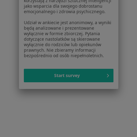
korzystają z narzędzi sztucznej inteligencji
jako wsparcia dla swojego dobrostanu
emocjonalnego i zdrowia psychicznego.
Inni specjaliści w Twojej okolicy
Udział w ankiecie jest anonimowy, a wyniki
Obecnie nie ma wolnych miejsc. Sprawdź później
będą analizowane i prezentowane
nowe oferty.
wyłącznie w formie zbiorczej. Pytania
dotyczące nastolatków są skierowane
wyłącznie do rodziców lub opiekunów
prawnych. Nie zbieramy informacji
bezpośrednio od osób niepełnoletnich.
Start survey
lek. dent. Krzysztof Pisanko
·
Więcej
Stomatolog
14 opinii
Kamieńskiego 225/u 1, Wrocław
•
Mapa
Przychodnia Specjalistyczna Echo-Med s. c