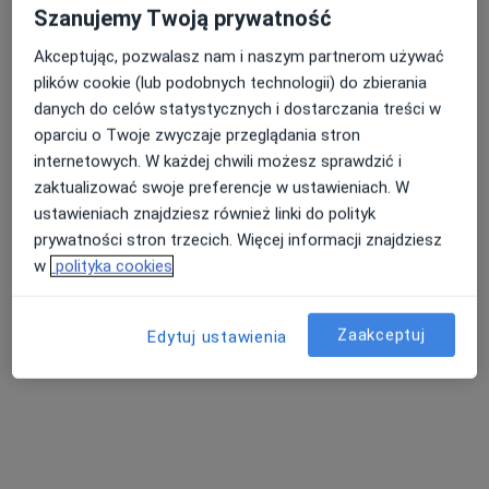
Szanujemy Twoją prywatność
Akceptując, pozwalasz nam i naszym partnerom używać
lek. dent. Mateusz Jeka
plików cookie (lub podobnych technologii) do zbierania
·
Więcej
Stomatolog, Chirurg stomatologiczny
danych do celów statystycznych i dostarczania treści w
237 opinii
oparciu o Twoje zwyczaje przeglądania stron
Zatorska 59, Wrocław
•
Mapa
internetowych. W każdej chwili możesz sprawdzić i
WRO-MED Centrum Usług Medycznych
zaktualizować swoje preferencje w ustawieniach. W
Chirurgiczne usuwanie zębów
od 450 zł
ustawieniach znajdziesz również linki do polityk
prywatności stron trzecich. Więcej informacji znajdziesz
Specjalista nie oferuje umawiania online pod tym adresem.
w
polityka cookies
Poproś o wizytę
Zaakceptuj
Edytuj ustawienia
Dostępni specjaliści
Specjaliści znajdują się poza Trzebnica, dolnośląskie,
w obszarach bliskich Twojemu wyszukiwaniu.