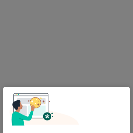
lek. dent. Beata Toczewska
·
Więcej
Stomatolog, Protetyk stomatologiczny
95 opinii
Zatorska 59, Wrocław
•
Mapa
WRO-MED Centrum Usług Medycznych
Konsultacja stomatologiczna
150 zł
Specjalista nie oferuje umawiania online pod tym adresem.
Poproś o wizytę