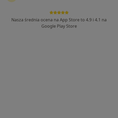
Nasza średnia ocena na App Store to 4.9 i 4.1 na
lek. dent. Monika Marut
Google Play Store
·
Więcej
Stomatolog, Stomatolog dziecięcy
375 opinii
ul. Królewiecka 147 A, Wrocław
•
Mapa
ISPS Monika Marut
Konsultacja stomatologiczna
od 100 zł
Specjalista nie oferuje umawiania online pod tym adresem.
Poproś o wizytę