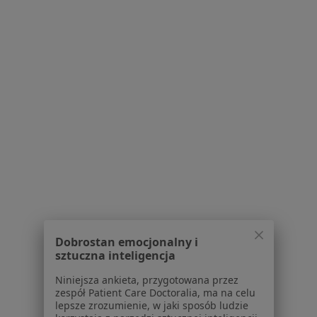
lek. dent. Serhii Britan
·
Więcej
Stomatolog
39 opinii
Jerzego Bajana 31D, Wrocław
•
Mapa
ARTMED GROUP -Centrum Stomatologii i Implantologii
Konsultacja stomatologiczna
od 150 zł
Dobrostan emocjonalny i
sztuczna inteligencja
Specjalista nie oferuje umawiania online pod tym adresem.
Niniejsza ankieta, przygotowana przez
Poproś o wizytę
zespół Patient Care Doctoralia, ma na celu
lepsze zrozumienie, w jaki sposób ludzie