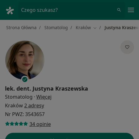
Me
Czego szukasz?
Strona Główna
Stomatolog
Kraków
Justyna Krasze
Zmień miasto
lek. dent.
Justyna Kraszewska
O specjalizacjach
Stomatolog
·
Więcej
Kraków
2 adresy
Nr PWZ: 3543657
34 opinie