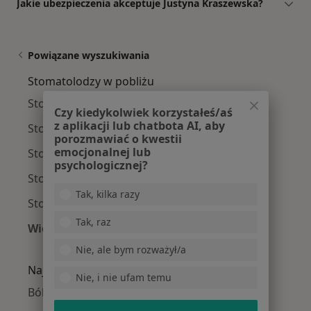
Jakie ubezpieczenia akceptuje Justyna Kraszewska?
Powiązane wyszukiwania
Stomatolodzy w pobliżu
Stomatolodzy Stare Miasto
Czy kiedykolwiek korzystałeś/aś
z aplikacji lub chatbota AI, aby
Stomatolodzy Grzegórzki
porozmawiać o kwestii
emocjonalnej lub
Stomatolodzy Prądnik Biały
psychologicznej?
Stomatolodzy Podgórze
Tak, kilka razy
Stomatolodzy Krowodrza
Tak, raz
Więcej (15)
Więcej w kategorii: Stomatolodzy w pobliżu
Nie, ale bym rozważył/a
Najczęście leczone choroby
Nie, i nie ufam temu
Ból zęba w Krakowie