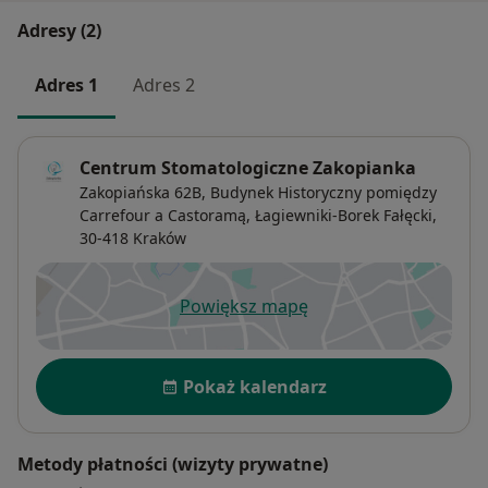
masz potrzebę przeprowadzenia leczenia
Adresy (2)
kanałowego, warto skonsultować się z
endodontą, który wykorzystuje mikroskop
Adres 1
Adres 2
endodontyczny
Centrum Stomatologiczne Zakopianka
Zakopiańska 62B,
Budynek Historyczny pomiędzy
Carrefour a Castoramą,
Łagiewniki-Borek Fałęcki
,
30-418
Kraków
Powiększ mapę
otwiera się w nowej karcie
Dostępność
Pokaż kalendarz
Metody płatności (wizyty prywatne)