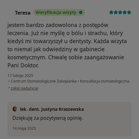
Teresa
Weryfikacja wizyty
T
jestem bardzo zadowolona z postępów
leczenia. Już nie myślę o bólu i strachu, który
kiedyś mi towarzyszył u dentysty. Każda wizyta
to niemal jak odwiedziny w gabinecie
kosmetycznym. Chwalę sobie zaangażowanie
Pani Doktor.
17 lutego 2025
•
Centrum Stomatologiczne Zakopianka
•
Konsultacja stomatologiczna
w opinii użytkownika Teresa
•
zgłoś nadużycie
lek. dent. Justyna Kraszewska
Dziękuję za pozytywną opinię.
14 maja 2025