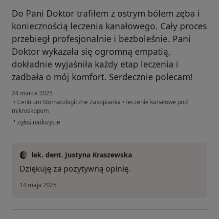
Do Pani Doktor trafiłem z ostrym bólem zęba i
koniecznością leczenia kanałowego. Cały proces
przebiegł profesjonalnie i bezboleśnie. Pani
Doktor wykazała się ogromną empatią,
dokładnie wyjaśniła każdy etap leczenia i
zadbała o mój komfort. Serdecznie polecam!
24 marca 2025
•
Centrum Stomatologiczne Zakopianka
•
leczenie kanałowe pod
mikroskopem
w opinii użytkownika Marcin
•
zgłoś nadużycie
lek. dent. Justyna Kraszewska
Dziękuję za pozytywną opinię.
14 maja 2025