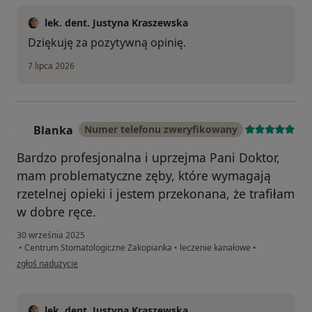
lek. dent. Justyna Kraszewska
Dziękuję za pozytywną opinię.
7 lipca 2026
Blanka
Numer telefonu zweryfikowany
B
Bardzo profesjonalna i uprzejma Pani Doktor,
mam problematyczne zęby, które wymagają
rzetelnej opieki i jestem przekonana, że trafiłam
w dobre ręce.
30 września 2025
•
Centrum Stomatologiczne Zakopianka
•
leczenie kanałowe
•
w opinii użytkownika Blanka
zgłoś nadużycie
lek. dent. Justyna Kraszewska