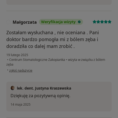
Małgorzata
Weryfikacja wizyty
M
Zostałam wysłuchana , nie oceniana . Pani
doktor bardzo pomogła mi z bólem zęba i
doradziła co dalej mam zrobić .
19 lutego 2025
•
Centrum Stomatologiczne Zakopianka
•
wizyta w związku z bólem
zęba
w opinii użytkownika Małgorzata
•
zgłoś nadużycie
lek. dent. Justyna Kraszewska
Dziękuję za pozytywną opinię.
14 maja 2025