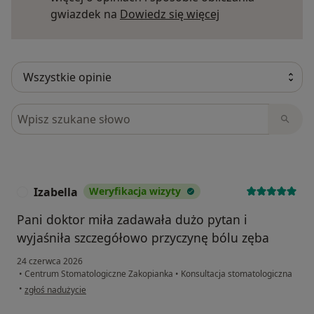
Dowiedz się więce
gwiazdek na
Dowiedz się więcej
Szukaj w opiniach
Izabella
Weryfikacja wizyty
I
Pani doktor miła zadawała dużo pytan i
wyjaśniła szczegółowo przyczynę bólu zęba
24 czerwca 2026
•
Centrum Stomatologiczne Zakopianka
•
Konsultacja stomatologiczna
w opinii użytkownika Izabella
•
zgłoś nadużycie