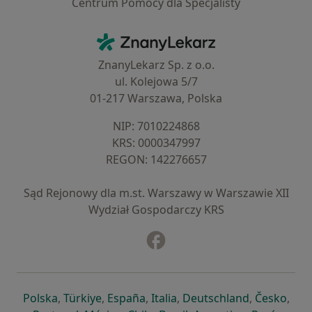
Centrum Pomocy dla Specjalisty
Kontakt
ZnanyLekarz - Strona główna
ZnanyLekarz Sp. z o.o.
ul. Kolejowa 5/7
01-217 Warszawa, Polska
NIP: ⁠7010224868
KRS: ⁠0000347997
REGON: ⁠142276657
Sąd Rejonowy dla m.st. Warszawy w Warszawie XII
Wydział Gospodarczy KRS
Facebook
otwiera się w nowej karcie
otwiera się w nowej karcie
otwiera się w nowej karcie
otwiera się w nowej karcie
otwiera się w nowej karci
otwiera się
otwi
Polska
,
Türkiye
,
España
,
Italia
,
Deutschland
,
Česko
,