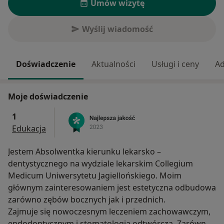
Umów wizytę
Wyślij wiadomość
Doświadczenie
Aktualności
Usługi i ceny
Ad
Moje doświadczenie
1
Edukacja
Jestem Absolwentka kierunku lekarsko –
dentystycznego na wydziale lekarskim Collegium
Medicum Uniwersytetu Jagiellońskiego. Moim
głównym zainteresowaniem jest estetyczna odbudowa
zarówno zębów bocznych jak i przednich.
Zajmuje się nowoczesnym leczeniem zachowawczym,
endodontycznym i stomatologią odtwórczą. Zarówno