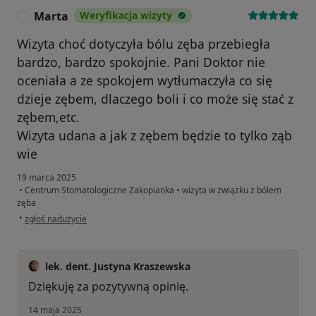
Marta
Weryfikacja wizyty
M
Wizyta choć dotyczyła bólu zęba przebiegła
bardzo, bardzo spokojnie. Pani Doktor nie
oceniała a ze spokojem wytłumaczyła co się
dzieje zębem, dlaczego boli i co może się stać z
zębem,etc.
Wizyta udana a jak z zębem będzie to tylko ząb
wie
19 marca 2025
•
Centrum Stomatologiczne Zakopianka
•
wizyta w związku z bólem
zęba
w opinii użytkownika Marta
•
zgłoś nadużycie
lek. dent. Justyna Kraszewska
Dziękuję za pozytywną opinię.
14 maja 2025