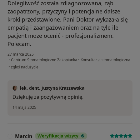
Dolegliwość została zdiagnozowana, ząb
zaopatrzony, przyczyny i potencjalne dalsze
kroki przedstawione. Pani Doktor wykazała się
empatią i zaangażowaniem oraz na tyle ile
pacjent może ocenić - profesjonalizmem.
Polecam.
27 marca 2025
•
Centrum Stomatologiczne Zakopianka
•
Konsultacja stomatologiczna
w opinii użytkownika Tomasz
•
zgłoś nadużycie
lek. dent. Justyna Kraszewska
Dziękuję za pozytywną opinię.
14 maja 2025
Marcin
Weryfikacja wizyty
M