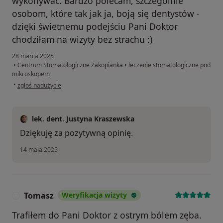
wykonywać. Bardzo polecam, szczególnie
osobom, które tak jak ja, boją się dentystów -
dzięki świetnemu podejściu Pani Doktor
chodziłam na wizyty bez strachu :)
28 marca 2025
•
Centrum Stomatologiczne Zakopianka
•
leczenie stomatologiczne pod
mikroskopem
w opinii użytkownika Zuzanna
•
zgłoś nadużycie
lek. dent. Justyna Kraszewska
Dziękuję za pozytywną opinię.
14 maja 2025
Tomasz
Weryfikacja wizyty
T
Trafiłem do Pani Doktor z ostrym bólem zęba.