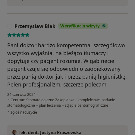
Przemysław Blak
Weryfikacja wizyty
P
Pani doktor bardzo kompetentna, szczegółowo
wszystko wyjaśnia, na bieżąco tłumaczy i
dopytuje czy pacjent rozumie. W gabinecie
pacjent czuje się odpowiednio zaopiekowany
przez panią doktor jak i przez panią higienistkę.
Pełen profesjonalizm, szczerze polecam
24 czerwca 2024
•
Centrum Stomatologiczne Zakopianka
•
kompleksowe badanie
stomatologiczne + plan leczenia + zdjęcie pantomograficzne
w opinii użytkownika Przemysław Blak
•
zgłoś nadużycie
lek. dent. Justyna Kraszewska