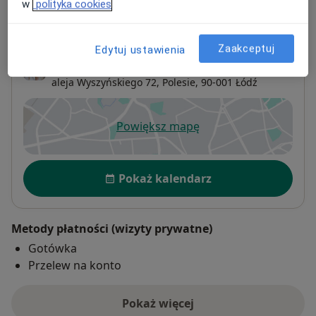
w
polityka cookies
Adres 1
Adres 2
Online
Zaakceptuj
Edytuj ustawienia
gabinet dietetyczny Justyna Anforowicz
aleja Wyszyńskiego 72,
Polesie
, 90-001
Łódź
Powiększ mapę
otwiera się w nowej karcie
Dostępność
Pokaż kalendarz
Metody płatności (wizyty prywatne)
Gotówka
Przelew na konto
Pokaż więcej
o adresie