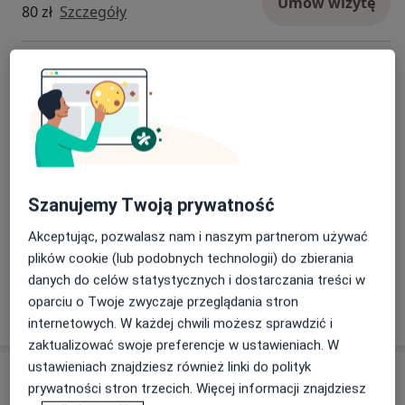
Umów wizytę
80 zł
Szczegóły
Indywidualny plan żywieniowy
Umów wizytę
Od 200 zł
Szczegóły
Konsultacja kontrolna
Umów wizytę
150 zł
Szczegóły
Szanujemy Twoją prywatność
Konsultacja online
Akceptując, pozwalasz nam i naszym partnerom używać
100 zł
Szczegóły
plików cookie (lub podobnych technologii) do zbierania
danych do celów statystycznych i dostarczania treści w
oparciu o Twoje zwyczaje przeglądania stron
W jaki sposób ustalane są ceny?
internetowych. W każdej chwili możesz sprawdzić i
zaktualizować swoje preferencje w ustawieniach. W
ustawieniach znajdziesz również linki do polityk
Adresy (3)
prywatności stron trzecich. Więcej informacji znajdziesz