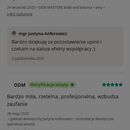
24 września 2025
•
SKIN MASTERS body and balance
•
Inny
•
w opinii użytkownika Justyna
zgłoś nadużycie
mgr Justyna Anforowicz
Bardzo dziękuję za pozostawienie opinii i
czekam na dalsze efekty współpracy :)
3 października 2025
ODM
Weryfikacja wizyty
O
Bardzo miła, rzetelna, profesjonalna, wzbudza
zaufanie
28 maja 2025
•
gabinet dietetyczny Justyna Anforowicz
•
konsultacja dietetyczna
(pierwsza wizyta)
w opinii użytkownika ODM