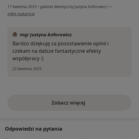
17 kwietnia 2025
•
gabinet dietetyczny Justyna Anforowicz
•
•
w opinii użytkownika Katarzyna
zgłoś nadużycie
mgr Justyna Anforowicz
Bardzo dziękuję za pozostawienie opinii i
czekam na dalsze fantastyczne efekty
współpracy :)
22 kwietnia 2025
Zobacz więcej
opinie powyżej
Odpowiedzi na pytania