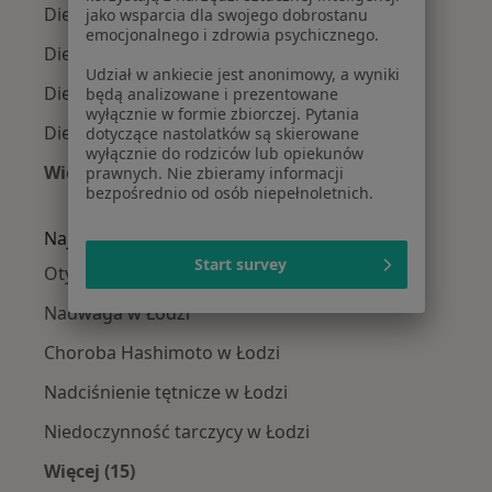
Dietetycy Bałuty
jako wsparcia dla swojego dobrostanu
emocjonalnego i zdrowia psychicznego.
Dietetycy Polesie
Udział w ankiecie jest anonimowy, a wyniki
Dietetycy Górna
będą analizowane i prezentowane
wyłącznie w formie zbiorczej. Pytania
Dietetycy Widzew
dotyczące nastolatków są skierowane
wyłącznie do rodziców lub opiekunów
Więcej (3)
prawnych. Nie zbieramy informacji
bezpośrednio od osób niepełnoletnich.
Więcej w kategorii: Dietetycy w pobliżu
Najczęście leczone choroby
Start survey
Otyłość w Łodzi
Nadwaga w Łodzi
Choroba Hashimoto w Łodzi
Nadciśnienie tętnicze w Łodzi
Niedoczynność tarczycy w Łodzi
Więcej (15)