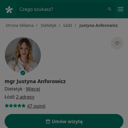
Me
Czego szukasz?
Strona Główna
Dietetyk
Łódź
Justyna Anforowicz
mgr
Justyna Anforowicz
O specjalizacjach
Dietetyk
·
Więcej
Łódź
2 adresy
47 opinii
Umów wizytę