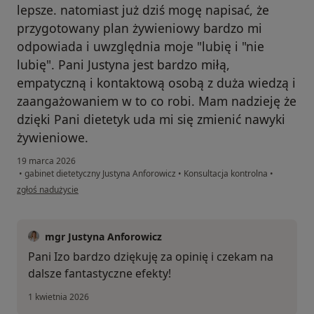
lepsze. natomiast już dziś mogę napisać, że
przygotowany plan żywieniowy bardzo mi
odpowiada i uwzględnia moje "lubię i "nie
lubię". Pani Justyna jest bardzo miłą,
empatyczną i kontaktową osobą z duża wiedzą i
zaangażowaniem w to co robi. Mam nadzieję że
dzięki Pani dietetyk uda mi się zmienić nawyki
żywieniowe.
19 marca 2026
•
gabinet dietetyczny Justyna Anforowicz
•
Konsultacja kontrolna
•
w opinii użytkownika IzabellaMR
zgłoś nadużycie
mgr Justyna Anforowicz
Pani Izo bardzo dziękuję za opinię i czekam na
dalsze fantastyczne efekty!
1 kwietnia 2026