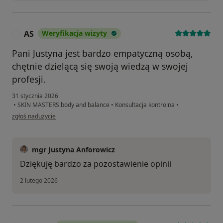
AS
Weryfikacja wizyty
A
Pani Justyna jest bardzo empatyczną osobą,
chętnie dzielącą się swoją wiedzą w swojej
profesji.
31 stycznia 2026
•
SKIN MASTERS body and balance
•
Konsultacja kontrolna
•
w opinii użytkownika AS
zgłoś nadużycie
mgr Justyna Anforowicz
Dziękuję bardzo za pozostawienie opinii
2 lutego 2026