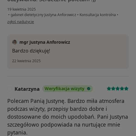
19 kwietnia 2025
•
gabinet dietetyczny Justyna Anforowicz
•
Konsultacja kontrolna
•
w opinii użytkownika Jola
zgłoś nadużycie
mgr Justyna Anforowicz
Bardzo dziękuję!
22 kwietnia 2025
Katarzyna
Weryfikacja wizyty
K
Polecam Panią Justynę. Bardzo miła atmosfera
podczas wizyty, przepisy bardzo dobre i
dostosowane do moich upodobań. Pani Justyna
szczegółowo podpowiada na nurtujące mnie
pytania.