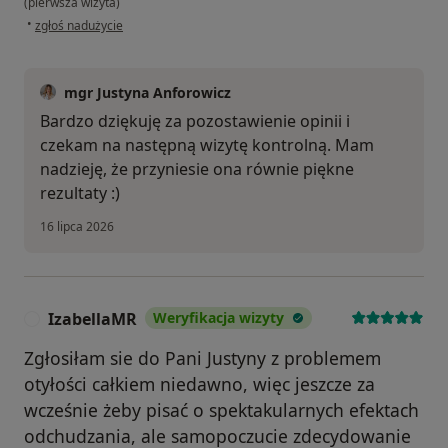
(pierwsza wizyta)
w opinii użytkownika Daniel
•
zgłoś nadużycie
mgr Justyna Anforowicz
Bardzo dziękuję za pozostawienie opinii i
czekam na następną wizytę kontrolną. Mam
nadzieję, że przyniesie ona równie piękne
rezultaty :)
16 lipca 2026
IzabellaMR
Weryfikacja wizyty
I
Zgłosiłam sie do Pani Justyny z problemem
otyłości całkiem niedawno, więc jeszcze za
wcześnie żeby pisać o spektakularnych efektach
odchudzania, ale samopoczucie zdecydowanie