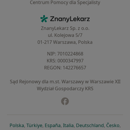
Centrum Pomocy dla Specjalisty
Kontakt
ZnanyLekarz - Strona główna
ZnanyLekarz Sp. z o.o.
ul. Kolejowa 5/7
01-217 Warszawa, Polska
NIP: ⁠7010224868
KRS: ⁠0000347997
REGON: ⁠142276657
Sąd Rejonowy dla m.st. Warszawy w Warszawie XII
Wydział Gospodarczy KRS
Facebook
otwiera się w nowej karcie
otwiera się w nowej karcie
otwiera się w nowej karcie
otwiera się w nowej karcie
otwiera się w nowej karci
otwiera się
otwi
Polska
,
Türkiye
,
España
,
Italia
,
Deutschland
,
Česko
,