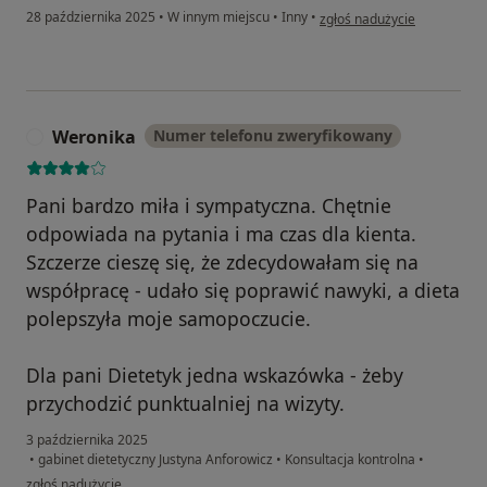
w opinii użytkownika Jacek
28 października 2025
•
W innym miejscu
•
Inny
•
zgłoś nadużycie
Weronika
Numer telefonu zweryfikowany
W
Pani bardzo miła i sympatyczna. Chętnie
odpowiada na pytania i ma czas dla kienta.
Szczerze cieszę się, że zdecydowałam się na
współpracę - udało się poprawić nawyki, a dieta
polepszyła moje samopoczucie.
Dla pani Dietetyk jedna wskazówka - żeby
przychodzić punktualniej na wizyty.
3 października 2025
•
gabinet dietetyczny Justyna Anforowicz
•
Konsultacja kontrolna
•
w opinii użytkownika Weronika
zgłoś nadużycie