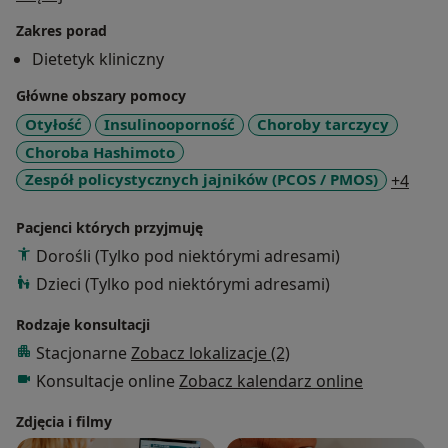
Od tego jakie produkty wybieramy zależy czy w
Zakres porad
przyszłości będziemy cieszyć się pełnią zdrowia.
Dietetyk kliniczny
Od ponad 7 lat prowadzę własną praktykę.
Główne obszary pomocy
Doświadczenie zdobywałam w publicznych oraz
Otyłość
Insulinooporność
Choroby tarczycy
prywatnych zakładach opieki zdrowia. Stale podnoszę
Choroba Hashimoto
swoje kwalifikacje uczestnicząc w szkoleniach i
a11y
Zespół policystycznych jajników (PCOS / PMOS)
+4
konferencjach specjalistycznych.
Pacjenci których przyjmuję
W pracy zawodowej zajmuję się głównie dietetyką
Dorośli (Tylko pod niektórymi adresami)
kliniczną oraz żywieniem osób pragnących
zredukować nadmierną masę ciała.
Dzieci (Tylko pod niektórymi adresami)
Należę do grona specjalistów SOIT, polecanym
Rodzaje konsultacji
osobom z insulinoopornością. W 2019 r.
Stacjonarne
Zobacz lokalizacje (2)
uczestniczyłam w szkoleniu dla specjalistów SOIT -
School Of Insulinresistance Therapy, gdzie po
Konsultacje online
Zobacz kalendarz online
pozytywnym zaliczeniu egzaminu, uzyskałam tytuł
Zdjęcia i filmy
"Specjalisty przyjaznego Insulinoopornym".