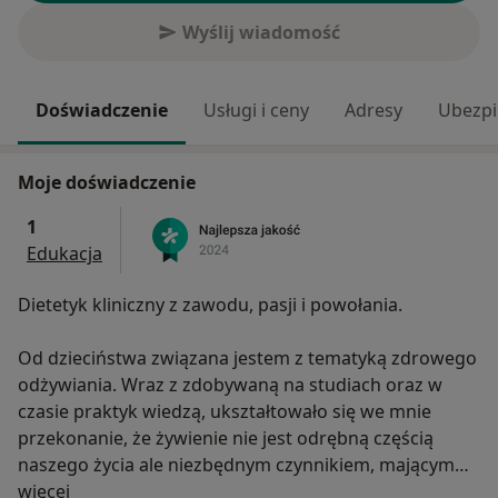
Wyślij wiadomość
Doświadczenie
Usługi i ceny
Adresy
Ubezpi
Moje doświadczenie
1
Edukacja
Dietetyk kliniczny z zawodu, pasji i powołania.
Od dzieciństwa związana jestem z tematyką zdrowego
odżywiania. Wraz z zdobywaną na studiach oraz w
czasie praktyk wiedzą, ukształtowało się we mnie
przekonanie, że żywienie nie jest odrębną częścią
naszego życia ale niezbędnym czynnikiem, mającym
O mnie
ogromny wpływ na ogólne funkcjonowanie człowieka.
więcej