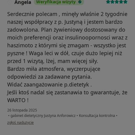
Angela
Weryfikacja wizyty
A
Serdecznie polecam , minęły właśnie 2 tygodnie
naszej współpracy z p. Justyną i jestem bardzo
zadowolona. Plan żywieniowy dostosowany do
moich preferencji oraz insulinoopornosci wraz z
haszimoto z którymi się zmagam - wszystko jest
pyszne ! Waga leci w dół, czuje dużo lepiej niż
przed 1 wizytą, lżej, mam więcej siły.
Bardzo miła atmosfera, wyczerpujące
odpowiedzi za zadawane pytania.
Widać zaangażowanie p.dietetyk .
Jeśli ktoś nadal się zastanawia to gwarantuje, że
WARTO !
26 listopada 2025
•
gabinet dietetyczny Justyna Anforowicz
•
Konsultacja kontrolna
•
w opinii użytkownika Angela
zgłoś nadużycie