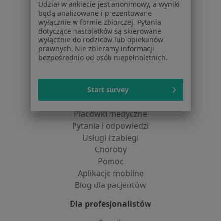
Udział w ankiecie jest anonimowy, a wyniki
Dostępność
będą analizowane i prezentowane
O nas
wyłącznie w formie zbiorczej. Pytania
Praca
Rekrutujemy!
dotyczące nastolatków są skierowane
wyłącznie do rodziców lub opiekunów
Partnerzy
prawnych. Nie zbieramy informacji
Centrum prasowe
bezpośrednio od osób niepełnoletnich.
Kontakt
Dla pacjentów
Start survey
Lekarze
Placówki medyczne
Pytania i odpowiedzi
Usługi i zabiegi
Choroby
Pomoc
Aplikacje mobilne
Blog dla pacjentów
Dla profesjonalistów