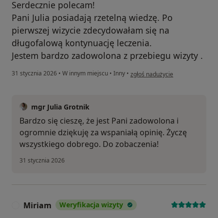
Serdecznie polecam!
Pani Julia posiadają rzetelną wiedzę. Po
pierwszej wizycie zdecydowałam się na
długofalową kontynuację leczenia.
Jestem bardzo zadowolona z przebiegu wizyty .
w opinii użytkownika Ewa
31 stycznia 2026
•
W innym miejscu
•
Inny
•
zgłoś nadużycie
mgr Julia Grotnik
Bardzo się cieszę, że jest Pani zadowolona i
ogromnie dziękuję za wspaniałą opinię. Życzę
wszystkiego dobrego. Do zobaczenia!
31 stycznia 2026
Miriam
Weryfikacja wizyty
M