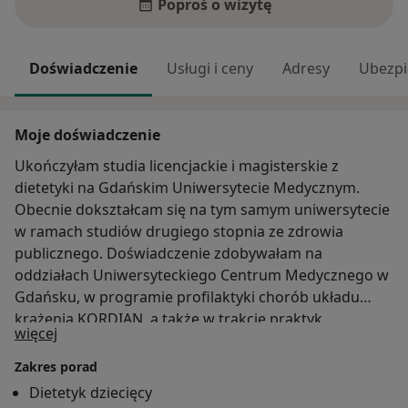
Poproś o wizytę
Doświadczenie
Usługi i ceny
Adresy
Ubezpi
Moje doświadczenie
Ukończyłam studia licencjackie i magisterskie z
dietetyki na Gdańskim Uniwersytecie Medycznym.
Obecnie dokształcam się na tym samym uniwersytecie
w ramach studiów drugiego stopnia ze zdrowia
publicznego. Doświadczenie zdobywałam na
oddziałach Uniwersyteckiego Centrum Medycznego w
Gdańsku, w programie profilaktyki chorób układu
krążenia KORDIAN, a także w trakcie praktyk
O mnie
więcej
studenckich w programie 6-10-14 dla Zdrowia w
Gdańsku skierowanego do dzieci z nadwagą i
Zakres porad
otyłością. Szczególnie interesuję się dietetyką
Dietetyk dziecięcy
pediatryczną i psychodietetyką. Regularnie uczestniczę