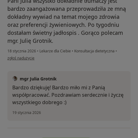
Pani Julia wszystko dokładnie tłumaczy jest
bardzo zaangażowana przeprowadziła ze mną
dokładny wywiad na temat mojego zdrowia
oraz preferencji żywieniowych. Po tygodniu
dostałam świetny jadłospis . Gorąco polecam
mgr. Julię Grotnik.
18 stycznia 2026
•
Lekarze dla Ciebie
•
Konsultacja dietetyczna
•
w opinii użytkownika Magda
zgłoś nadużycie
mgr Julia Grotnik
Bardzo dziękuję! Bardzo miło mi z Panią
współpracować. Pozdrawiam serdecznie i życzę
wszystkiego dobrego :)
19 stycznia 2026