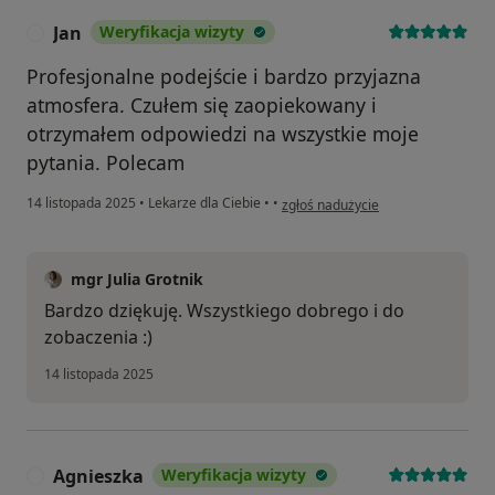
Jan
Weryfikacja wizyty
J
Profesjonalne podejście i bardzo przyjazna
atmosfera. Czułem się zaopiekowany i
otrzymałem odpowiedzi na wszystkie moje
pytania. Polecam
w opinii użytkownika Jan
14 listopada 2025
•
Lekarze dla Ciebie
•
•
zgłoś nadużycie
mgr Julia Grotnik
Bardzo dziękuję. Wszystkiego dobrego i do
zobaczenia :)
14 listopada 2025
Agnieszka
Weryfikacja wizyty
A