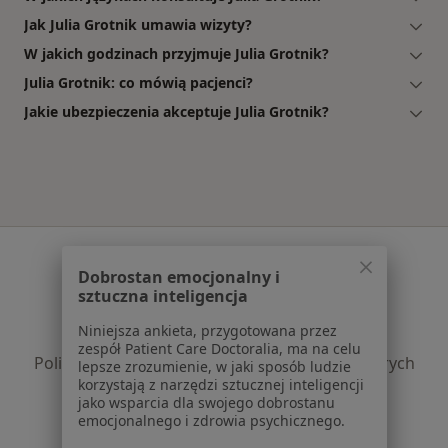
Jak Julia Grotnik umawia wizyty?
W jakich godzinach przyjmuje Julia Grotnik?
Julia Grotnik: co mówią pacjenci?
Jakie ubezpieczenia akceptuje Julia Grotnik?
Serwis
Dobrostan emocjonalny i
Regulamin
sztuczna inteligencja
Polityka prywatności pacjentów
Niniejsza ankieta, przygotowana przez
Polityka prywatności profesjonalistów
zespół Patient Care Doctoralia, ma na celu
Polityka prywatności dla profesjonalistów, których
lepsze zrozumienie, w jaki sposób ludzie
korzystają z narzędzi sztucznej inteligencji
dane pozyskaliśmy samodzielnie
jako wsparcia dla swojego dobrostanu
Polityka cookies
emocjonalnego i zdrowia psychicznego.
Jak działają wyniki wyszukiwania