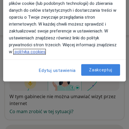
Szczegóły
plików cookie (lub podobnych technologii) do zbierania
danych do celów statystycznych i dostarczania treści w
oparciu o Twoje zwyczaje przeglądania stron
W jaki sposób ustalane są ceny?
internetowych. W każdej chwili możesz sprawdzić i
zaktualizować swoje preferencje w ustawieniach. W
ustawieniach znajdziesz również linki do polityk
Adres
prywatności stron trzecich. Więcej informacji znajdziesz
w
polityka cookies
Konsultacja online
Zaakceptuj
Edytuj ustawienia
Dostępność
W tym gabinecie nie można umawiać wizyt przez
internet
Co mam zrobić w tej sytuacji?