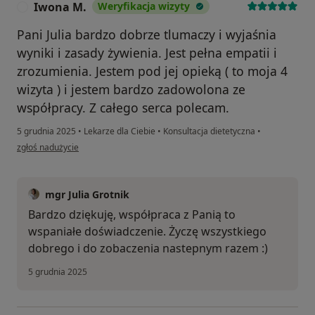
Iwona M.
Weryfikacja wizyty
I
Pani Julia bardzo dobrze tlumaczy i wyjaśnia
wyniki i zasady żywienia. Jest pełna empatii i
zrozumienia. Jestem pod jej opieką ( to moja 4
wizyta ) i jestem bardzo zadowolona ze
współpracy. Z całego serca polecam.
5 grudnia 2025
•
Lekarze dla Ciebie
•
Konsultacja dietetyczna
•
w opinii użytkownika Iwona M.
zgłoś nadużycie
mgr Julia Grotnik
Bardzo dziękuję, współpraca z Panią to
wspaniałe doświadczenie. Życzę wszystkiego
dobrego i do zobaczenia nastepnym razem :)
5 grudnia 2025