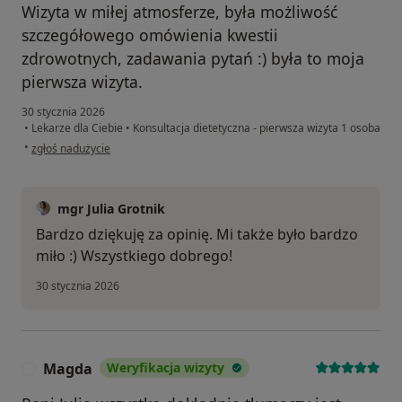
Wizyta w miłej atmosferze, była możliwość
szczegółowego omówienia kwestii
zdrowotnych, zadawania pytań :) była to moja
pierwsza wizyta.
30 stycznia 2026
•
Lekarze dla Ciebie
•
Konsultacja dietetyczna - pierwsza wizyta 1 osoba
w opinii użytkownika Miriam
•
zgłoś nadużycie
mgr Julia Grotnik
Bardzo dziękuję za opinię. Mi także było bardzo
miło :) Wszystkiego dobrego!
30 stycznia 2026
Magda
Weryfikacja wizyty
M