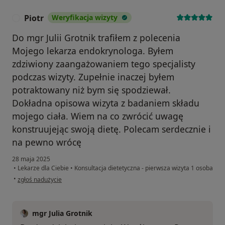
Piotr
Weryfikacja wizyty
P
Do mgr Julii Grotnik trafiłem z polecenia
Mojego lekarza endokrynologa. Byłem
zdziwiony zaangażowaniem tego specjalisty
podczas wizyty. Zupełnie inaczej byłem
potraktowany niż bym się spodziewał.
Dokładna opisowa wizyta z badaniem składu
mojego ciała. Wiem na co zwrócić uwagę
konstruujejąc swoją dietę. Polecam serdecznie i
na pewno wrócę
28 maja 2025
•
Lekarze dla Ciebie
•
Konsultacja dietetyczna - pierwsza wizyta 1 osoba
w opinii użytkownika Piotr
•
zgłoś nadużycie
mgr Julia Grotnik