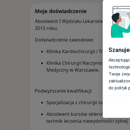
Moje doświadczenie
Absolwent I Wydziału Lekarskiego Warsza
2015 roku.
Doświadczenie zawodowe:
Szanuje
Klinika Kardiochirurgii i Transplantolog
Akceptując
Klinika Chirurgii Naczyniowej i Endow
technologii
Medyczny w Warszawie.
Twoje zwyc
zaktualizo
do polityk 
Podwyższanie kwalifikacji:
Specjalizacja z chirurgii naczyniowej.
Absolwent kursów skleroterapii komp
technik leczenia niewydolności żylnej.