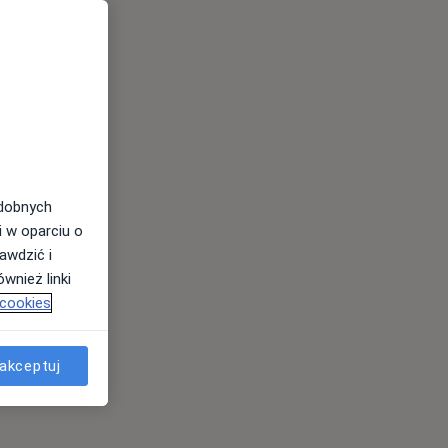
odobnych
i w oparciu o
awdzić i
wnież linki
 cookies
akceptuj