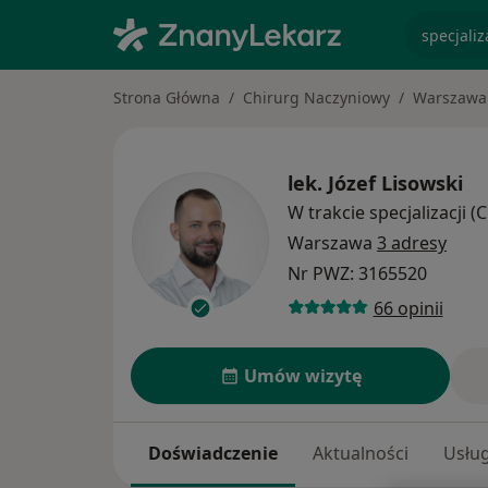
specjaliz
Strona Główna
Chirurg Naczyniowy
Warszawa
lek.
Józef Lisowski
W trakcie specjalizacji 
Warszawa
3 adresy
Nr PWZ: 3165520
66 opinii
Umów wizytę
Doświadczenie
Aktualności
Usług