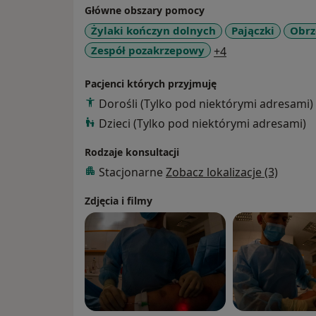
Główne obszary pomocy
(chirurgiczne/laserowe)
Żylaki kończyn dolnych
Pajączki
Obrz
chirurgiczne opracowanie ran
a11y_sr_more_di
Zespół pozakrzepowy
+4
Pacjenci których przyjmuję
Dorośli (Tylko pod niektórymi adresami)
Dzieci (Tylko pod niektórymi adresami)
Rodzaje konsultacji
Stacjonarne
Zobacz lokalizacje (3)
Zdjęcia i filmy