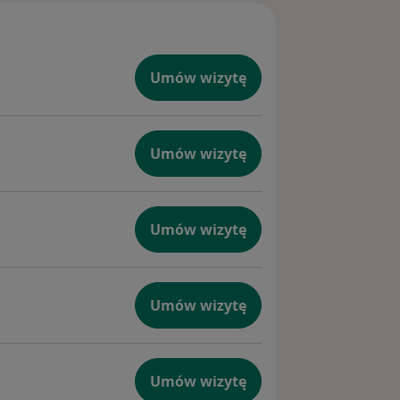
onych
alne
two
Umów wizytę
rocedury
yczne na
Umów wizytę
j 6 w
zd i
Umów wizytę
Umów wizytę
Umów wizytę