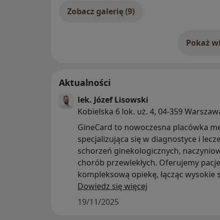
Zobacz galerię (9)
Pokaż wi
o 
Aktualności
lek. Józef Lisowski
Kobielska 6 lok. uż. 4, 04-359 Warszaw
GineCard to nowoczesna placówka m
specjalizująca się w diagnostyce i lecz
schorzeń ginekologicznych, naczynio
chorób przewlekłych. Oferujemy pac
kompleksową opiekę, łącząc wysokie 
medyczne, dostęp do zaawansowany
Dowiedz się więcej
diagnostycznych oraz przyjazną atmos
19/11/2025