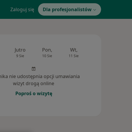
Zaloguj się
Dla profesjonalistów
Jutro
Pon,
Wt,
Śr,
Czw
9 Sie
10 Sie
11 Sie
12 Sie
13 Si
inika nie udostępnia opcji umawiania
wizyt drogą online
Poproś o wizytę