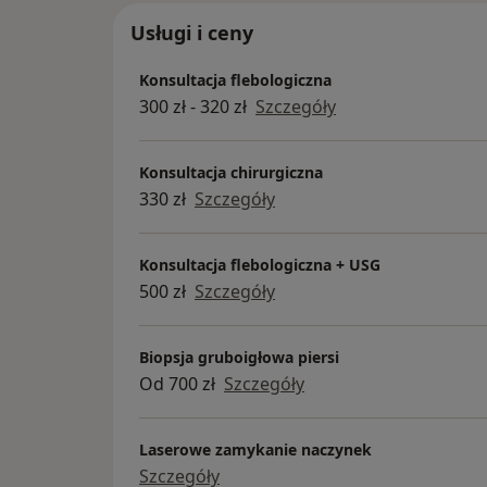
W centrum pracuje zespół doświadcz
specjalistów, którzy dbają o indywidu
Usługi i ceny
podejście, komfort oraz bezpieczeńs
Konsultacja flebologiczna
pacjentów. Wykonujemy m.in. badania
300 zł - 320 zł
Szczegóły
ultrasonograficzne, zaawansowane p
zabiegowe oraz konsultacje specjalist
najwyższym poziomie.
Konsultacja chirurgiczna
330 zł
Szczegóły
Placówka mieści się przy ul. Kobielskie
Warszawie, zapewniając dogodny doja
komfortowe warunki wizyt.
Konsultacja flebologiczna + USG
500 zł
Szczegóły
Biopsja gruboigłowa piersi
Od 700 zł
Szczegóły
Laserowe zamykanie naczynek
Szczegóły