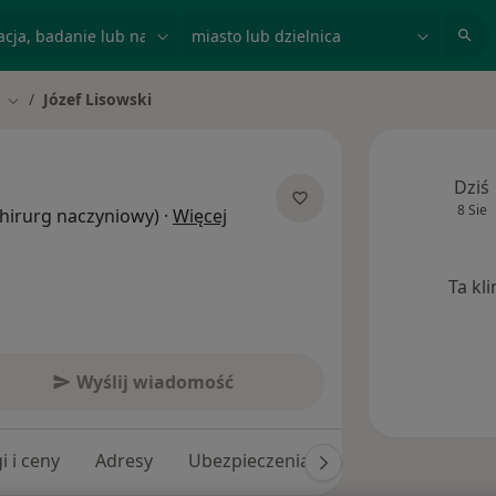
acja, badanie lub nazwisko
miasto lub dzielnica
Józef Lisowski
Zmień miasto
Dziś
8 Sie
O specjalizacjach
(Chirurg naczyniowy)
·
Więcej
Ta kl
Wyślij wiadomość
i i ceny
Adresy
Ubezpieczenia
Opinie (66)