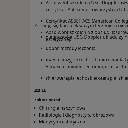
Absolwent szkolenia USG Dopplerowski
certyfikat Polskiego Towarzystwa Ult
Certyfikat ASSET ACS (American Colleg
Zajmuję się kompleksowym leczeniem niewy
Absolwent szkolenia z obsługi lasero
diagnostyka USG Doppler układu żyl
estetycznej.
dobór metody leczenia
małoinwazyjne techniki operowania żyl
VenaSeal, miniflebectomia, crossecto
skleroterapia, echoskleroterapia, skl
O mnie
więcej
laserowe zamykanie pajączków na noga
laser Wontech)
Zakres porad
laserowe usuwanie przebarwień po skl
Chirurgia naczyniowa
CO2)
Radiologia i diagnostyka obrazowa
Medycyna estetyczna
drobne zabiegi chirurgiczne: - usuwa