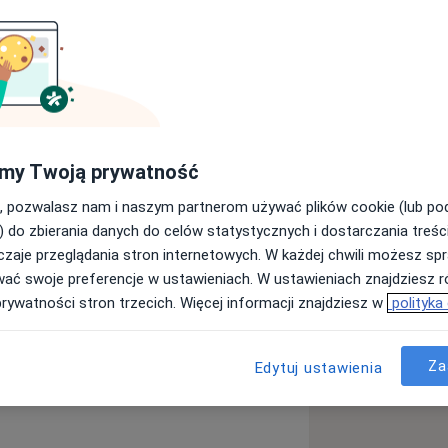
wskiego Uniwersytetu Medycznego w
my Twoją prywatność
ii - Instytutu Kardiologii w Aninie.
, pozwalasz nam i naszym partnerom używać plików cookie (lub p
askularnej - Wojskowy Instytut
) do zbierania danych do celów statystycznych i dostarczania treśc
zaje przeglądania stron internetowych. W każdej chwili możesz spr
wać swoje preferencje w ustawieniach. W ustawieniach znajdziesz ró
prywatności stron trzecich. Więcej informacji znajdziesz w
polityka
Za
Edytuj ustawienia
resyjnej i wewnątrznaczyniowych