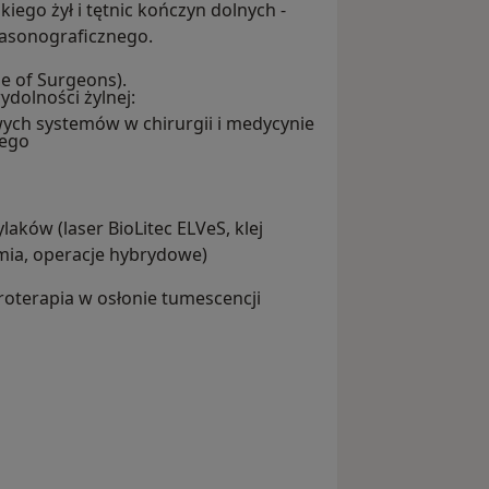
ego żył i tętnic kończyn dolnych -
rasonograficznego.
e of Surgeons).
dolności żylnej:
wych systemów w chirurgii i medycynie
nego
aków (laser BioLitec ELVeS, klej
mia, operacje hybrydowe)
eroterapia w osłonie tumescencji
ch i naczynek na twarzy/dekolcie (V-
eroterapii (laser frakcyjny Smaxel
nie znamion skórnych