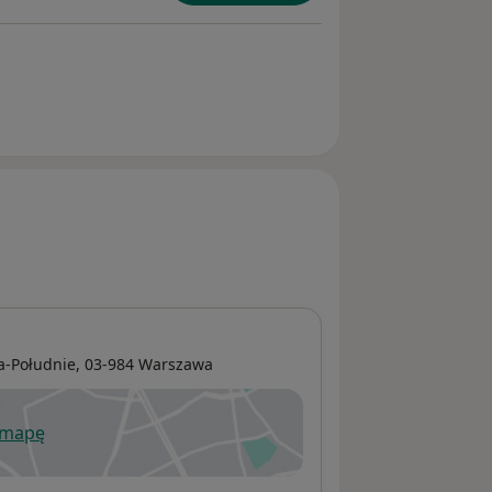
a-Południe
, 03-984
Warszawa
 mapę
wiera się w nowej karcie