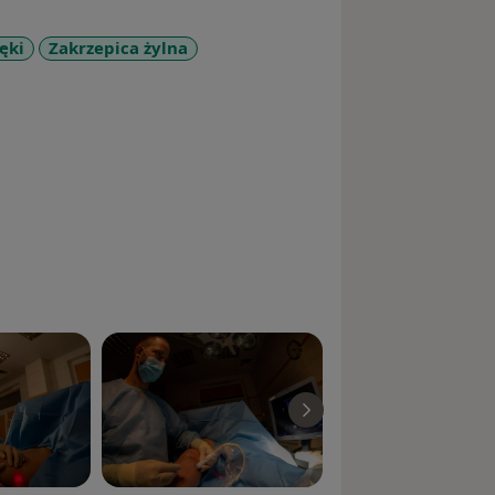
ęki
Zakrzepica żylna
seases