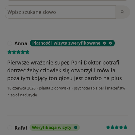
Szukaj w opiniach
Anna
Płatność i wizyta zweryfikowane
A
Pierwsze wrażenie super, Pani Doktor potrafi
dotrzeć żeby człowiek się otworzył i mówiła
poza tym kojący ton głosu jest bardzo na plus
18 czerwca 2026
•
Jolanta Ziobrowska
•
psychoterapia par i małżeństw
w opinii użytkownika Anna
•
zgłoś nadużycie
Rafał
Weryfikacja wizyty
R