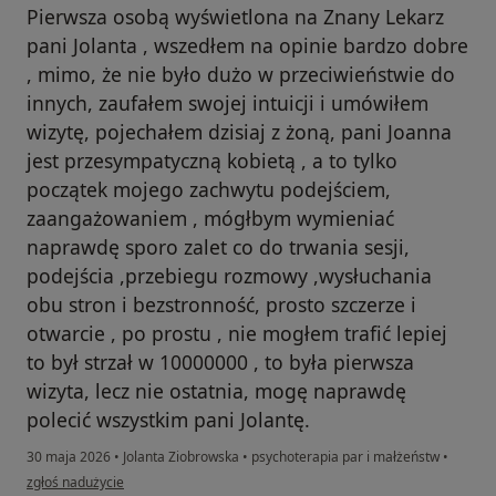
Pierwsza osobą wyświetlona na Znany Lekarz
pani Jolanta , wszedłem na opinie bardzo dobre
, mimo, że nie było dużo w przeciwieństwie do
innych, zaufałem swojej intuicji i umówiłem
wizytę, pojechałem dzisiaj z żoną, pani Joanna
jest przesympatyczną kobietą , a to tylko
początek mojego zachwytu podejściem,
zaangażowaniem , mógłbym wymieniać
naprawdę sporo zalet co do trwania sesji,
podejścia ,przebiegu rozmowy ,wysłuchania
obu stron i bezstronność, prosto szczerze i
otwarcie , po prostu , nie mogłem trafić lepiej
to był strzał w 10000000 , to była pierwsza
wizyta, lecz nie ostatnia, mogę naprawdę
polecić wszystkim pani Jolantę.
30 maja 2026
•
Jolanta Ziobrowska
•
psychoterapia par i małżeństw
•
w opinii użytkownika Rafał
zgłoś nadużycie