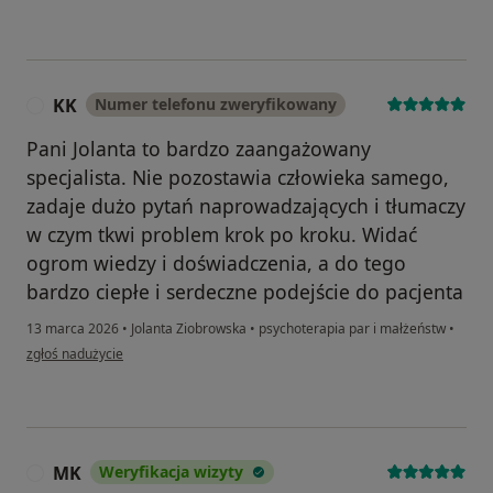
KK
Numer telefonu zweryfikowany
K
Pani Jolanta to bardzo zaangażowany
specjalista. Nie pozostawia człowieka samego,
zadaje dużo pytań naprowadzających i tłumaczy
w czym tkwi problem krok po kroku. Widać
ogrom wiedzy i doświadczenia, a do tego
bardzo ciepłe i serdeczne podejście do pacjenta
13 marca 2026
•
Jolanta Ziobrowska
•
psychoterapia par i małżeństw
•
w opinii użytkownika KK
zgłoś nadużycie
MK
Weryfikacja wizyty
M