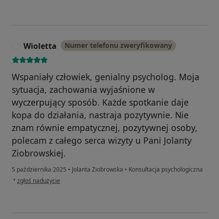
Wioletta
Numer telefonu zweryfikowany
W
Wspaniały człowiek, genialny psycholog. Moja
sytuacja, zachowania wyjaśnione w
wyczerpujący sposób. Każde spotkanie daje
kopa do działania, nastraja pozytywnie. Nie
znam równie empatycznej, pozytywnej osoby,
polecam z całego serca wizyty u Pani Jolanty
Ziobrowskiej.
5 października 2025
•
Jolanta Ziobrowska
•
Konsultacja psychologiczna
w opinii użytkownika Wioletta
•
zgłoś nadużycie