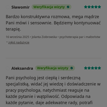
Sławomir
Weryfikacja wizyty
S
Bardzo konstruktywna rozmowa, mega mądrze
Pani mówi i sensownie. Będziemy kontynuować
terapię.
16 września 2025
•
Jolanta Ziobrowska
•
psychoterapia par i małżeństw
w opinii użytkownika Sławomir
•
zgłoś nadużycie
Aleksandra
Weryfikacja wizyty
A
Pani psycholog jest ciepłą i serdeczną
specjalistką, widać jej wiedzę i doświadczenie w
pracy psychologa, natychmiast reaguje na
każde pytanie i wątpliwość. Odpowiada na
każde pytanie, daje adekwatne rady, potrafi