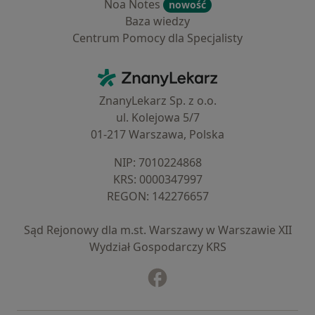
Noa Notes
nowość
Baza wiedzy
Centrum Pomocy dla Specjalisty
Kontakt
ZnanyLekarz - Strona główna
ZnanyLekarz Sp. z o.o.
ul. Kolejowa 5/7
01-217 Warszawa, Polska
NIP: ⁠7010224868
KRS: ⁠0000347997
REGON: ⁠142276657
Sąd Rejonowy dla m.st. Warszawy w Warszawie XII
Wydział Gospodarczy KRS
Facebook
otwiera się w nowej karcie