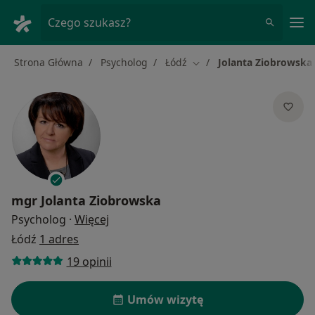
Me
Czego szukasz?
Strona Główna
Psycholog
Łódź
Jolanta Ziobrowska
Zmień miasto
mgr
Jolanta Ziobrowska
O specjalizacjach
Psycholog
·
Więcej
Łódź
1 adres
19 opinii
Umów wizytę