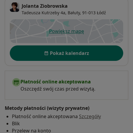
Jolanta Ziobrowska
Już po pierwszym spotkaniu większość osób
Tadeusza Kutrzeby 4a,
Bałuty
, 91-013
Łódź
wychodzi z wyraźnym poczuciem kierunku i ulgi.
Powiększ mapę
otwiera się w nowej karcie
Dostępność
Pokaż kalendarz
Płatność online akceptowana
Oszczędź swój czas przed wizytą.
Metody płatności (wizyty prywatne)
Płatność online akceptowana
Szczegóły
Blik
Przelew na konto