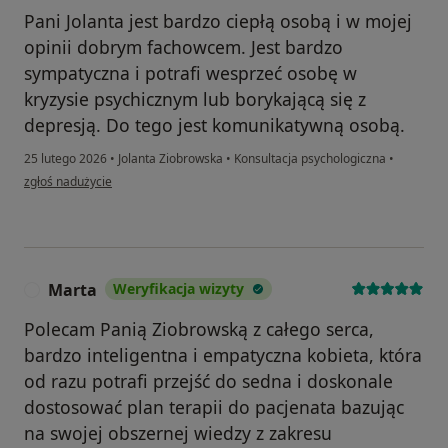
Pani Jolanta jest bardzo ciepłą osobą i w mojej
opinii dobrym fachowcem. Jest bardzo
sympatyczna i potrafi wesprzeć osobę w
kryzysie psychicznym lub borykającą się z
depresją. Do tego jest komunikatywną osobą.
25 lutego 2026
•
Jolanta Ziobrowska
•
Konsultacja psychologiczna
•
w opinii użytkownika MK
zgłoś nadużycie
Marta
Weryfikacja wizyty
M
Polecam Panią Ziobrowską z całego serca,
bardzo inteligentna i empatyczna kobieta, która
od razu potrafi przejść do sedna i doskonale
dostosować plan terapii do pacjenata bazując
na swojej obszernej wiedzy z zakresu