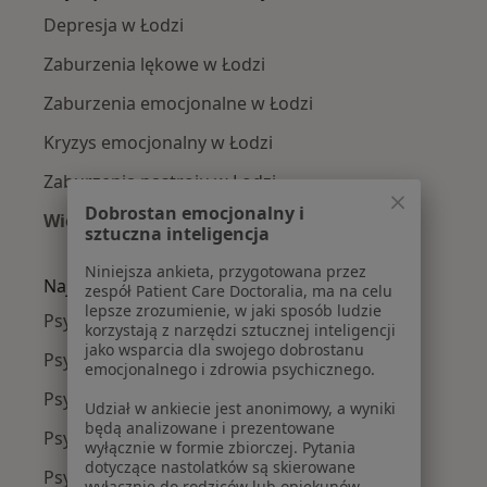
Depresja w Łodzi
Zaburzenia lękowe w Łodzi
Zaburzenia emocjonalne w Łodzi
Kryzys emocjonalny w Łodzi
Zaburzenia nastroju w Łodzi
Dobrostan emocjonalny i
Więcej (15)
sztuczna inteligencja
Więcej w kategorii: Najczęście leczone chorob
Niniejsza ankieta, przygotowana przez
Najpopularniejsze ubezpieczenia
zespół Patient Care Doctoralia, ma na celu
lepsze zrozumienie, w jaki sposób ludzie
Psycholodzy z Allianz w Łodzi
korzystają z narzędzi sztucznej inteligencji
jako wsparcia dla swojego dobrostanu
Psycholodzy z NFZ w Łodzi
emocjonalnego i zdrowia psychicznego.
Psycholodzy z PZU Zdrowie w Łodzi
Udział w ankiecie jest anonimowy, a wyniki
będą analizowane i prezentowane
Psycholodzy z Signal Iduna w Łodzi
wyłącznie w formie zbiorczej. Pytania
dotyczące nastolatków są skierowane
Psycholodzy z LUX MED w Łodzi
wyłącznie do rodziców lub opiekunów