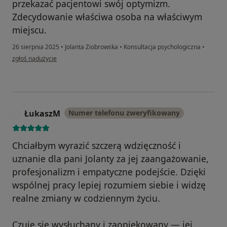
przekazać pacjentowi swój optymizm.
Zdecydowanie właściwa osoba na właściwym
miejscu.
26 sierpnia 2025
•
Jolanta Ziobrowska
•
Konsultacja psychologiczna
•
w opinii użytkownika Aleksandra
zgłoś nadużycie
ŁukaszM
Numer telefonu zweryfikowany
Ł
Chciałbym wyrazić szczerą wdzięczność i
uznanie dla pani Jolanty za jej zaangażowanie,
profesjonalizm i empatyczne podejście. Dzięki
wspólnej pracy lepiej rozumiem siebie i widzę
realne zmiany w codziennym życiu.
Czuję się wysłuchany i zaopiekowany — jej