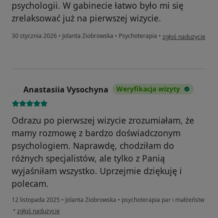
psychologii. W gabinecie łatwo było mi się
zrelaksować już na pierwszej wizycie.
w opinii użytkownik
30 stycznia 2026
•
Jolanta Ziobrowska
•
Psychoterapia
•
zgłoś nadużycie
Anastasiia Vysochyna
Weryfikacja wizyty
A
Odrazu po pierwszej wizycie zrozumiałam, że
mamy rozmowę z bardzo doświadczonym
psychologiem. Naprawdę, chodziłam do
różnych specjalistów, ale tylko z Panią
wyjaśniłam wszystko. Uprzejmie dziękuję i
polecam.
12 listopada 2025
•
Jolanta Ziobrowska
•
psychoterapia par i małżeństw
w opinii użytkownika Anastasiia Vysochyna
•
zgłoś nadużycie