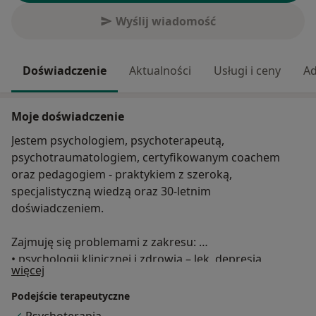
Wyślij wiadomość
Doświadczenie
Aktualności
Usługi i ceny
Ad
Moje doświadczenie
Jestem psychologiem, psychoterapeutą,
psychotraumatologiem, certyfikowanym coachem
oraz pedagogiem - praktykiem z szeroką,
specjalistyczną wiedzą oraz 30-letnim
doświadczeniem.
Zajmuję się problemami z zakresu:
• psychologii klinicznej i zdrowia – lęk, depresja,
O mnie
więcej
natręctwa (zaburzenia obsesyjno-kompulsywne),
fobie, traumy;
Podejście terapeutyczne
• psychologii małżeństw i par – kryzys w związku,