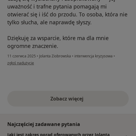
uważność i trafne pytania pomagają mi
otwierać się i iść do przodu. To osoba, która nie
tylko słucha, ale naprawdę słyszy.
Dziękuję za wsparcie, które ma dla mnie
ogromne znaczenie.
11 czerwca 2025
•
Jolanta Ziobrowska
•
interwencja kryzysowa
•
w opinii użytkownika ŁukaszM
zgłoś nadużycie
Zobacz więcej
opinie powyżej
Najczęściej zadawane pytania
Jaki jest zakres porad oferowanych przez Jolanta