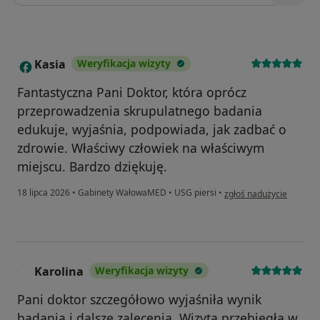
Kasia
Weryfikacja wizyty
K
Fantastyczna Pani Doktor, która oprócz
przeprowadzenia skrupulatnego badania
edukuje, wyjaśnia, podpowiada, jak zadbać o
zdrowie. Właściwy człowiek na właściwym
miejscu. Bardzo dziękuję.
w opinii użytkownika Kas
18 lipca 2026
•
Gabinety WałowaMED
•
USG piersi
•
zgłoś nadużycie
Karolina
Weryfikacja wizyty
K
Pani doktor szczegółowo wyjaśniła wynik
badania i dalsze zalecenia. Wizyta przebiegła w