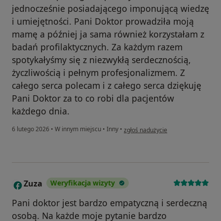
jednocześnie posiadającego imponującą wiedzę
i umiejętności. Pani Doktor prowadziła moją
mamę a później ja sama również korzystałam z
badań profilaktycznych. Za każdym razem
spotykałyśmy się z niezwykłą serdecznością,
życzliwością i pełnym profesjonalizmem. Z
całego serca polecam i z całego serca dziękuję
Pani Doktor za to co robi dla pacjentów
każdego dnia.
w opinii użytkownika Paulina
6 lutego 2026
•
W innym miejscu
•
Inny
•
zgłoś nadużycie
Zuza
Weryfikacja wizyty
Z
Pani doktor jest bardzo empatyczną i serdeczną
osobą. Na każde moje pytanie bardzo