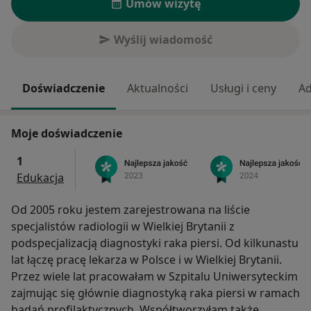
Umów wizytę
Wyślij wiadomość
Doświadczenie
Aktualności
Usługi i ceny
Ad
Moje doświadczenie
1
Edukacja
Od 2005 roku jestem zarejestrowana na liście
specjalistów radiologii w Wielkiej Brytanii z
podspecjalizacją diagnostyki raka piersi. Od kilkunastu
lat łączę pracę lekarza w Polsce i w Wielkiej Brytanii.
Przez wiele lat pracowałam w Szpitalu Uniwersyteckim
zajmując się głównie diagnostyką raka piersi w ramach
badań profilaktycznych. Współtworzyłam także