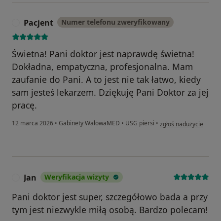
Pacjent
Numer telefonu zweryfikowany
P
Świetna! Pani doktor jest naprawdę świetna!
Dokładna, empatyczna, profesjonalna. Mam
zaufanie do Pani. A to jest nie tak łatwo, kiedy
sam jesteś lekarzem. Dziękuję Pani Doktor za jej
pracę.
w opinii użytkownika P
12 marca 2026
•
Gabinety WałowaMED
•
USG piersi
•
zgłoś nadużycie
Jan
Weryfikacja wizyty
J
Pani doktor jest super, szczegółowo bada a przy
tym jest niezwykle miłą osobą. Bardzo polecam!