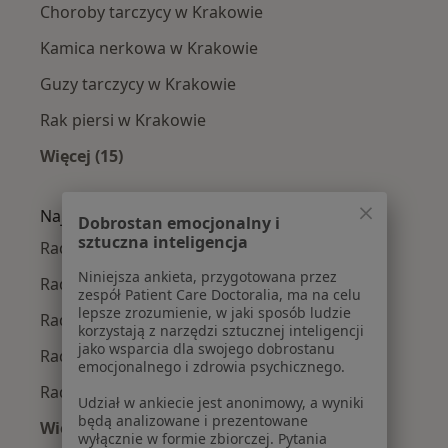
Choroby tarczycy w Krakowie
Kamica nerkowa w Krakowie
Guzy tarczycy w Krakowie
Rak piersi w Krakowie
Więcej (15)
Więcej w kategorii: Najczęście leczone chorob
Najpopularniejsze ubezpieczenia
Dobrostan emocjonalny i
sztuczna inteligencja
Radiolodzy z Allianz w Krakowie
Niniejsza ankieta, przygotowana przez
Radiolodzy z Signal Iduna w Krakowie
zespół Patient Care Doctoralia, ma na celu
lepsze zrozumienie, w jaki sposób ludzie
Radiolodzy z JP MEDICA w Krakowie
korzystają z narzędzi sztucznej inteligencji
jako wsparcia dla swojego dobrostanu
Radiolodzy z TU Zdrowie w Krakowie
emocjonalnego i zdrowia psychicznego.
Radiolodzy z Świat Zdrowia w Krakowie
Udział w ankiecie jest anonimowy, a wyniki
będą analizowane i prezentowane
Więcej (4)
wyłącznie w formie zbiorczej. Pytania