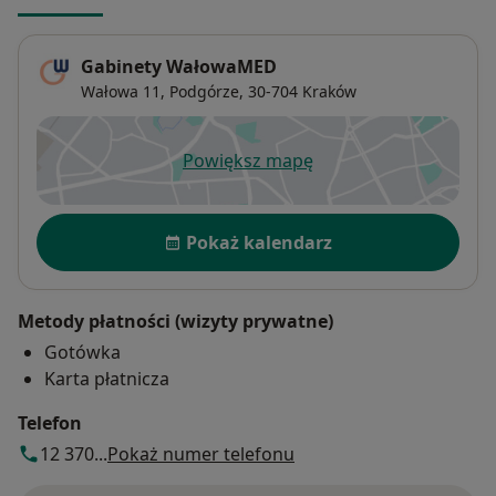
Gabinety WałowaMED
Wałowa 11,
Podgórze
, 30-704
Kraków
Powiększ mapę
otwiera się w nowej karcie
Dostępność
Pokaż kalendarz
Metody płatności (wizyty prywatne)
Gotówka
Karta płatnicza
Telefon
12 370...
Pokaż numer telefonu