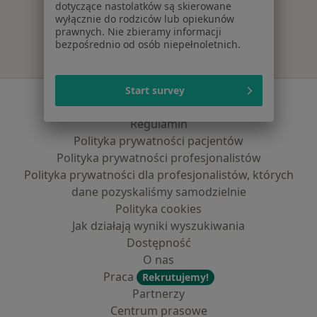
Więcej w kategorii: Najpopularniejsze ubezpie
dotyczące nastolatków są skierowane
wyłącznie do rodziców lub opiekunów
prawnych. Nie zbieramy informacji
bezpośrednio od osób niepełnoletnich.
Start survey
Serwis
Regulamin
Polityka prywatności pacjentów
Polityka prywatności profesjonalistów
Polityka prywatności dla profesjonalistów, których
dane pozyskaliśmy samodzielnie
Polityka cookies
Jak działają wyniki wyszukiwania
Dostępność
O nas
Praca
Rekrutujemy!
Partnerzy
Centrum prasowe