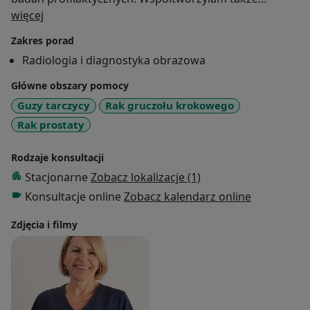
O mnie
Poradnię Chorób Piersi w Szpitalu im Rydygiera w
więcej
Krakowie. Obejmowałam również stanowisko
Zakres porad
kierownika diagnostyki piersi w Szpitalu Aberdeen
Radiologia i diagnostyka obrazowa
oraz dyrektora Breast Unitu w Szpitalu w Maidstone.
Jestem aktywnym członkiem EUSOBI (Europejskiego
Główne obszary pomocy
towarzystwa Chorób Piersi), ESR ( Europejskiego
Guzy tarczycy
Rak gruczołu krokowego
Towarzystwa Radiologicznego) oraz BSBR (
Rak prostaty
Brytyjskiego Towarzystwa Radiologów Piersi). Zajmuję
się głównie diagnostyką zmian w piersiach, wykonuję
Rodzaje konsultacji
biopsje grubo- i cienkoigłowe oraz stereotaktyczne
Stacjonarne
Zobacz lokalizacje (1)
(pod kontrolą mammografii).
Konsultacje online
Zobacz kalendarz online
Zdjęcia i filmy