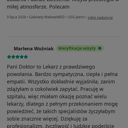
miłej atmosferze. Polecam
w opinii użytkownika Karo
9 lipca 2026
•
Gabinety WałowaMED
•
USG piersi
•
zgłoś nadużycie
Marlena Woźniak
Weryfikacja wizyty
M
Pani Doktor to Lekarz z prawdziwego
powołania. Bardzo sympatyczna, ciepła i pełna
empatii. Wszystko dokładnie wyjaśniła, zanim
zdążyłam o cokolwiek zapytać. Pracuję w
szpitalu, więc miałam okazję poznać wielu
lekarzy, dlatego z pełnym przekonaniem mogę
powiedzieć, że takich specjalistów życzyłabym
sobie znacznie więcej. Dziękuję za
profesjonalizm, życzliwość i ludzkie podejście