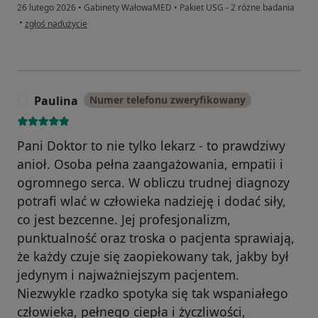
26 lutego 2026
•
Gabinety WałowaMED
•
Pakiet USG - 2 różne badania
w opinii użytkownika Jan
•
zgłoś nadużycie
Paulina
Numer telefonu zweryfikowany
P
Pani Doktor to nie tylko lekarz - to prawdziwy
anioł. Osoba pełna zaangażowania, empatii i
ogromnego serca. W obliczu trudnej diagnozy
potrafi wlać w człowieka nadzieję i dodać siły,
co jest bezcenne. Jej profesjonalizm,
punktualność oraz troska o pacjenta sprawiają,
że każdy czuje się zaopiekowany tak, jakby był
jedynym i najważniejszym pacjentem.
Niezwykle rzadko spotyka się tak wspaniałego
człowieka, pełnego ciepła i życzliwości,