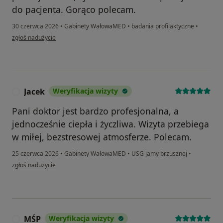
do pacjenta. Gorąco polecam.
30 czerwca 2026
•
Gabinety WałowaMED
•
badania profilaktyczne
•
w opinii użytkownika Marlena Woźniak
zgłoś nadużycie
Jacek
Weryfikacja wizyty
J
Pani doktor jest bardzo profesjonalna, a
jednocześnie ciepła i życzliwa. Wizyta przebiega
w miłej, bezstresowej atmosferze. Polecam.
25 czerwca 2026
•
Gabinety WałowaMED
•
USG jamy brzusznej
•
w opinii użytkownika Jacek
zgłoś nadużycie
MŚP
Weryfikacja wizyty
M