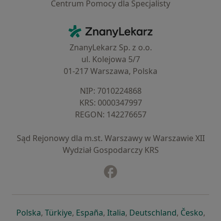
Centrum Pomocy dla Specjalisty
Kontakt
ZnanyLekarz - Strona główna
ZnanyLekarz Sp. z o.o.
ul. Kolejowa 5/7
01-217 Warszawa, Polska
NIP: ⁠7010224868
KRS: ⁠0000347997
REGON: ⁠142276657
Sąd Rejonowy dla m.st. Warszawy w Warszawie XII
Wydział Gospodarczy KRS
Facebook
otwiera się w nowej karcie
otwiera się w nowej karcie
otwiera się w nowej karcie
otwiera się w nowej karcie
otwiera się w nowej karci
otwiera się
otwi
Polska
,
Türkiye
,
España
,
Italia
,
Deutschland
,
Česko
,