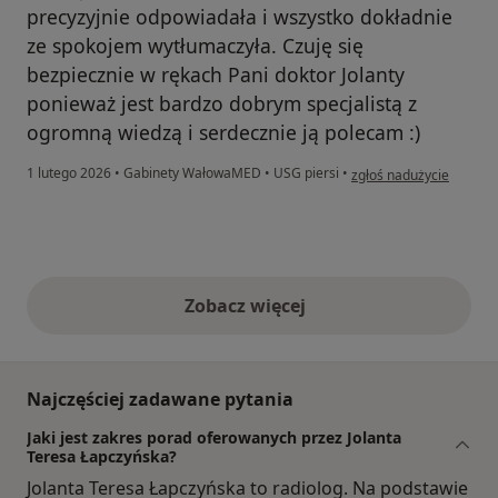
precyzyjnie odpowiadała i wszystko dokładnie
ze spokojem wytłumaczyła. Czuję się
bezpiecznie w rękach Pani doktor Jolanty
ponieważ jest bardzo dobrym specjalistą z
ogromną wiedzą i serdecznie ją polecam :)
w opinii użytkownika Zu
1 lutego 2026
•
Gabinety WałowaMED
•
USG piersi
•
zgłoś nadużycie
Zobacz więcej
opinie powyżej
Najczęściej zadawane pytania
Jaki jest zakres porad oferowanych przez Jolanta
Teresa Łapczyńska?
Jolanta Teresa Łapczyńska to radiolog. Na podstawie