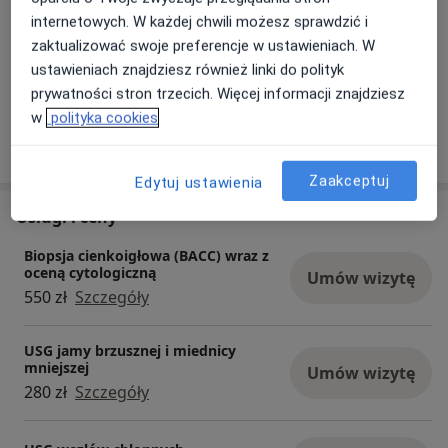
jamy brzusznej, tarczycy, nerek, prostaty, układu
internetowych. W każdej chwili możesz sprawdzić i
moczowego, tkanek miękkich oraz ślinianek.
zaktualizować swoje preferencje w ustawieniach. W
Oferujemy badanie mammograficzne piersi,
ustawieniach znajdziesz również linki do polityk
stanowiące istotną część naszych usług.
prywatności stron trzecich. Więcej informacji znajdziesz
Jesteśmy jednymi z niewielu placówek w
w
polityka cookies
Krakowie, które specjalizują się w biopsjach
gruboigłowych (BGI) piersi.
W naszych gabinetach przeprowadzamy
Zaakceptuj
Edytuj ustawienia
konsultacje specjalistyczne z zakresu onkologii,
Usługi i ceny
chirurgii i radioterapii.
Oferujemy również opiekę pielęgniarską.
Biopsja cienkoigłowa (BACC) wraz z
oceną cytologiczną
Z nami jesteś w dobrych rękach. Dla Twojego
Umów wizytę
550 zł
Szczegóły
zdrowia robimy więcej niż tylko badania -
zapewniamy kompleksową troskę i wsparcie na
każdym kroku!
USG jamy brzusznej i miednicy
mniejszej
Serdecznie zapraszamy!
Umów wizytę
280 zł
Szczegóły