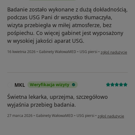
Badanie zostało wykonane z dużą dokładnością,
podczas USG Pani dr wszystko tłumaczyła,
wizyta przebiegła w miłej atmosferze, bez
pośpiechu. Co więcej gabinet jest wyposażony
w wysokiej jakości aparat USG.
w opinii użytkownik
16 kwietnia 2026
•
Gabinety WałowaMED
•
USG piersi
•
zgłoś nadużycie
MKL
Weryfikacja wizyty
M
Świetna lekarka, uprzejma, szczegółowo
wyjaśnia przebieg badania.
w opinii użytkownika 
27 marca 2026
•
Gabinety WałowaMED
•
USG piersi
•
zgłoś nadużycie