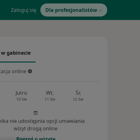
Zaloguj się
Dla profesjonalistów
 w gabinecie
 gabinecie
acja online
cja online
Jutro
Wt,
Śr,
Czw,
Pt,
10 Sie
11 Sie
12 Sie
13 Sie
14 Si
inika nie udostępnia opcji umawiania
wizyt drogą online
Poproś o wizytę