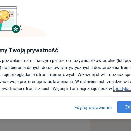
 tytułem magistra fizjoterapii.
ły Doktorskiej w Katedrze
aukowo i zgłębiając medycynę opartą na
stniczyłam w licznych konferencjach
my Twoją prywatność
oszerzając swoją wiedzę na temat
, pozwalasz nam i naszym partnerom używać plików cookie (lub p
żnictwa oraz proktologii.
) do zbierania danych do celów statystycznych i dostarczania treśc
zaje przeglądania stron internetowych. W każdej chwili możesz spr
o Towarzystwa Uroginekologicznego.
wać swoje preferencje w ustawieniach. W ustawieniach znajdziesz ró
apii uroginekologicznej oraz terapii z
prywatności stron trzecich. Więcej informacji znajdziesz w
polityka
ifikacje uczestnicząc w wykładach,
e kręgosłupa
Bóle w ciąży
Za
Edytuj ustawienia
ież w Uniwersyteckim Centrum
zjoterapeutka - edukuję pacjentki po
pieram w opiece okołoporodowej,