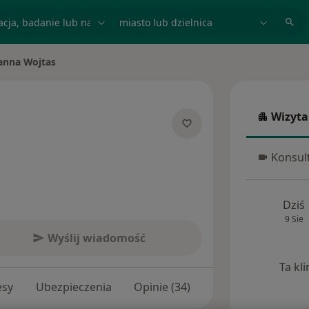
acja, badanie lub nazwisko
miasto lub dzielnica
anna Wojtas
miasto
Wizyta
Wizyta w
 specjalizacjach
Konsult
Konsulta
Dziś
9 Sie
Wyślij wiadomość
Ta kl
esy
Ubezpieczenia
Opinie (34)