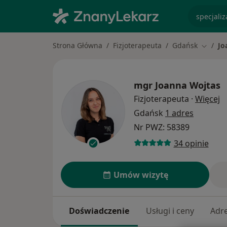
specjaliz
Strona Główna
Fizjoterapeuta
Gdańsk
Jo
Zmień 
mgr
Joanna Wojtas
O
Fizjoterapeuta
·
Więcej
Gdańsk
1 adres
Nr PWZ: 58389
34 opinie
Umów wizytę
Doświadczenie
Usługi i ceny
Adr