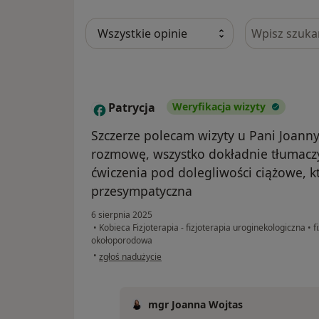
Szukaj w opi
Patrycja
Weryfikacja wizyty
P
Szczerze polecam wizyty u Pani Joann
rozmowę, wszystko dokładnie tłumacz
ćwiczenia pod dolegliwości ciążowe, któ
przesympatyczna
6 sierpnia 2025
•
Kobieca Fizjoterapia - fizjoterapia uroginekologiczna
•
fi
okołoporodowa
w opinii użytkownika Patrycja
•
zgłoś nadużycie
mgr Joanna Wojtas