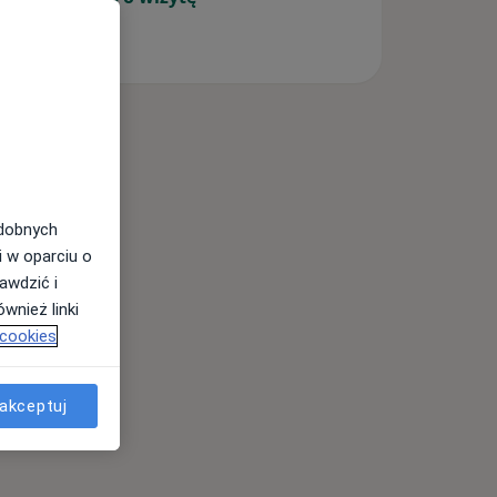
odobnych
i w oparciu o
awdzić i
wnież linki
 cookies
akceptuj