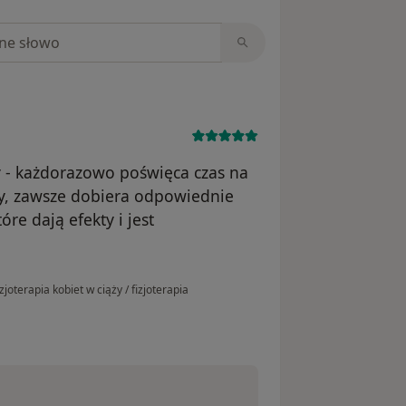
niach
y - każdorazowo poświęca czas na
y, zawsze dobiera odpowiednie
re dają efekty i jest
zjoterapia kobiet w ciąży / fizjoterapia