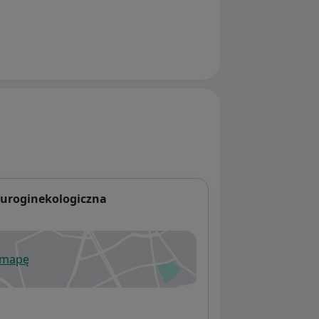
a uroginekologiczna
 mapę
wiera się w nowej karcie