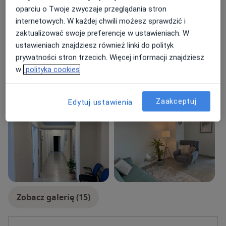
Główne obszary pomocy
oparciu o Twoje zwyczaje przeglądania stron
Kryzys
Kryzys emocjonalny
Kryzys życiowy
internetowych. W każdej chwili możesz sprawdzić i
a11y_sr_more_disea
Kryzys w związku
Bezsenność
+6
zaktualizować swoje preferencje w ustawieniach. W
ustawieniach znajdziesz również linki do polityk
Rodzaje konsultacji
prywatności stron trzecich. Więcej informacji znajdziesz
Stacjonarne
Zobacz lokalizacje (1)
w
polityka cookies
Konsultacje online
Zobacz kalendarz online
Zaakceptuj
Edytuj ustawienia
Zdjęcia i filmy
Zobacz galerię (15)