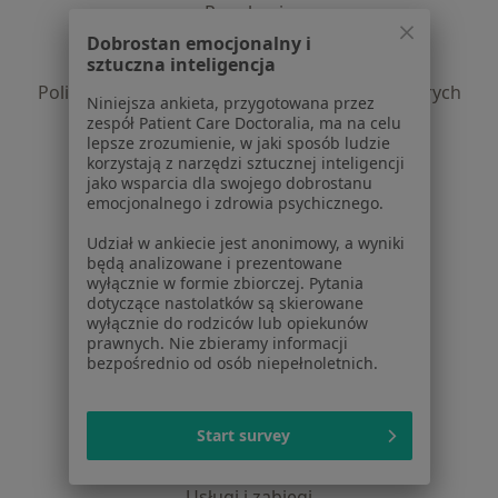
Regulamin
Polityka prywatności pacjentów
Dobrostan emocjonalny i
sztuczna inteligencja
Polityka prywatności profesjonalistów
Polityka prywatności dla profesjonalistów, których
Niniejsza ankieta, przygotowana przez
dane pozyskaliśmy samodzielnie
zespół Patient Care Doctoralia, ma na celu
lepsze zrozumienie, w jaki sposób ludzie
Polityka cookies
korzystają z narzędzi sztucznej inteligencji
Jak działają wyniki wyszukiwania
jako wsparcia dla swojego dobrostanu
Dostępność
emocjonalnego i zdrowia psychicznego.
O nas
Udział w ankiecie jest anonimowy, a wyniki
Praca
Rekrutujemy!
będą analizowane i prezentowane
Partnerzy
wyłącznie w formie zbiorczej. Pytania
dotyczące nastolatków są skierowane
Centrum prasowe
wyłącznie do rodziców lub opiekunów
Kontakt
prawnych. Nie zbieramy informacji
bezpośrednio od osób niepełnoletnich.
Dla pacjentów
Lekarze
Start survey
Placówki medyczne
Pytania i odpowiedzi
Usługi i zabiegi