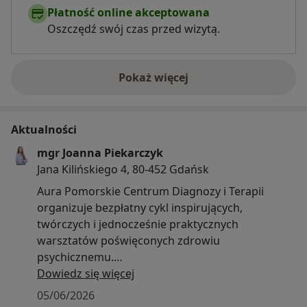
Płatność online akceptowana
Oszczędź swój czas przed wizytą.
Pokaż więcej
o doświadczeniu
Aktualności
mgr Joanna Piekarczyk
Jana Kilińskiego 4, 80-452 Gdańsk
Aura Pomorskie Centrum Diagnozy i Terapii
organizuje bezpłatny cykl inspirujących,
twórczych i jednocześnie praktycznych
warsztatów poświęconych zdrowiu
psychicznemu.
Szczegóły o spotkaniach znajdują się pod linkiem
Dowiedz się więcej
05/06/2026