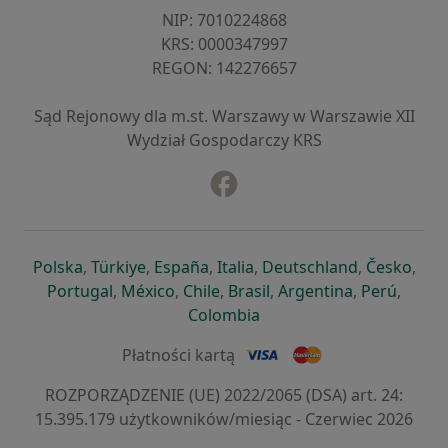
NIP: ⁠7010224868
KRS: ⁠0000347997
REGON: ⁠142276657
Sąd Rejonowy dla m.st. Warszawy w Warszawie XII
Wydział Gospodarczy KRS
Facebook
otwiera się w nowej karcie
otwiera się w nowej karcie
otwiera się w nowej karcie
otwiera się w nowej karcie
otwiera się w nowej karci
otwiera się
otwi
Polska
,
Türkiye
,
España
,
Italia
,
Deutschland
,
Česko
,
otwiera się w nowej karcie
otwiera się w nowej karcie
otwiera się w nowej karcie
otwiera się w nowej kar
otwiera się 
otwier
Portugal
,
México
,
Chile
,
Brasil
,
Argentina
,
Perú
,
otwiera się w nowej karc
Colombia
Płatności kartą
ROZPORZĄDZENIE (UE) 2022/2065 (DSA) art. 24:
15.395.179 użytkowników/miesiąc - Czerwiec 2026