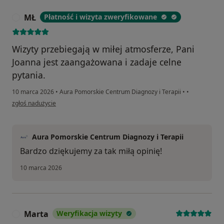
MŁ
Płatność i wizyta zweryfikowane
M
Wizyty przebiegają w miłej atmosferze, Pani
Joanna jest zaangażowana i zadaje celne
pytania.
10 marca 2026
•
Aura Pomorskie Centrum Diagnozy i Terapii
•
•
w opinii użytkownika MŁ
zgłoś nadużycie
Aura Pomorskie Centrum Diagnozy i Terapii
Bardzo dziękujemy za tak miłą opinię!
10 marca 2026
Marta
Weryfikacja wizyty
M