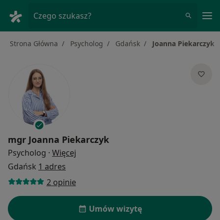
Me
Czego szukasz?
Strona Główna
Psycholog
Gdańsk
Joanna Piekarczyk
mgr
Joanna Piekarczyk
O specjalizacjach
Psycholog
·
Więcej
Gdańsk
1 adres
2 opinie
Umów wizytę