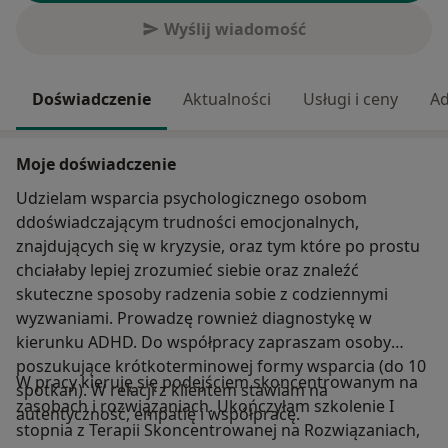
Wyślij wiadomość
Doświadczenie
Aktualności
Usługi i ceny
Ad
Moje doświadczenie
Udzielam wsparcia psychologicznego osobom
ddoświadczającym trudności emocjonalnych,
znajdujących się w kryzysie, oraz tym które po prostu
chciałaby lepiej zrozumieć siebie oraz znaleźć
skuteczne sposoby radzenia sobie z codziennymi
wyzwaniami. Prowadzę rownież diagnostykę w
kierunku ADHD. Do współpracy zapraszam osoby
poszukujące krótkoterminowej formy wsparcia (do 10
W pracy kieruję się podejściem skoncentrowanym na
spotkań). W relacji z klientem stawiam na
zasobach i rozwiązaniach. Ukończyłam szkolenie I
autentyczność, empatię i współpracę.
stopnia z Terapii Skoncentrowanej na Rozwiązaniach,