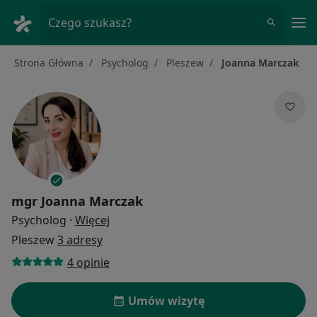
Me
Czego szukasz?
Strona Główna
Psycholog
Pleszew
Joanna Marczak
mgr
Joanna Marczak
O specjalizacjach
Psycholog
·
Więcej
Pleszew
3 adresy
4 opinie
Umów wizytę