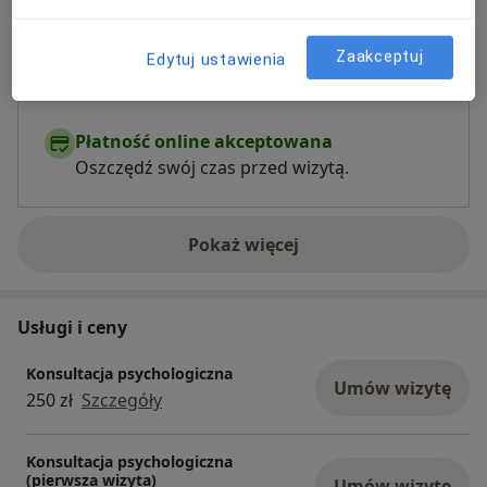
Rodzaje konsultacji
Stacjonarne
Zobacz lokalizacje (3)
Zaakceptuj
Edytuj ustawienia
Konsultacje online
Zobacz kalendarz online
Płatność online akceptowana
Oszczędź swój czas przed wizytą.
Pokaż więcej
o doświadczeniu
Usługi i ceny
Konsultacja psychologiczna
Umów wizytę
250 zł
Szczegóły
Konsultacja psychologiczna
(pierwsza wizyta)
Umów wizytę