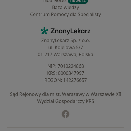
Noa Notes
nowość
Baza wiedzy
Centrum Pomocy dla Specjalisty
Kontakt
ZnanyLekarz - Strona główna
ZnanyLekarz Sp. z o.o.
ul. Kolejowa 5/7
01-217 Warszawa, Polska
NIP: ⁠7010224868
KRS: ⁠0000347997
REGON: ⁠142276657
Sąd Rejonowy dla m.st. Warszawy w Warszawie XII
Wydział Gospodarczy KRS
Facebook
otwiera się w nowej karcie