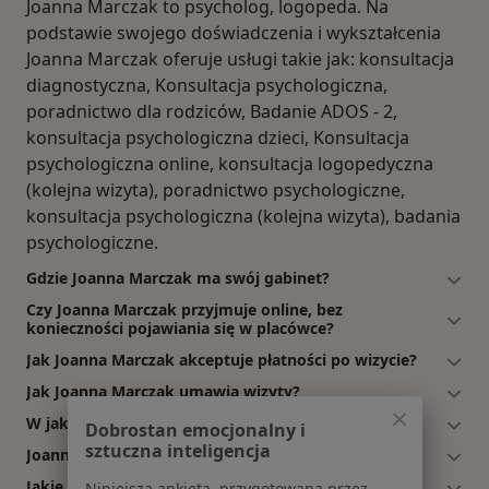
Joanna Marczak to psycholog, logopeda. Na
podstawie swojego doświadczenia i wykształcenia
Joanna Marczak oferuje usługi takie jak: konsultacja
diagnostyczna, Konsultacja psychologiczna,
poradnictwo dla rodziców, Badanie ADOS - 2,
konsultacja psychologiczna dzieci, Konsultacja
psychologiczna online, konsultacja logopedyczna
(kolejna wizyta), poradnictwo psychologiczne,
konsultacja psychologiczna (kolejna wizyta), badania
psychologiczne.
Gdzie Joanna Marczak ma swój gabinet?
Czy Joanna Marczak przyjmuje online, bez
konieczności pojawiania się w placówce?
Jak Joanna Marczak akceptuje płatności po wizycie?
Jak Joanna Marczak umawia wizyty?
W jakich godzinach przyjmuje Joanna Marczak?
Dobrostan emocjonalny i
sztuczna inteligencja
Joanna Marczak: co mówią pacjenci?
Jakie ubezpieczenia akceptuje Joanna Marczak?
Niniejsza ankieta, przygotowana przez