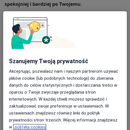
spokojniej i bardziej po Twojemu
.
O mnie
więcej
Zakres porad
Psychologia kliniczna
Psychologia dzieci i młodzieży
Poradnictwo psychologiczne
Psychologia dorosłych
Szanujemy Twoją prywatność
Pokaż więcej
Akceptując, pozwalasz nam i naszym partnerom używać
Główne obszary pomocy
plików cookie (lub podobnych technologii) do zbierania
ADHD
Autyzm
Bezsenność
Borderline
danych do celów statystycznych i dostarczania treści w
a11y_sr_more_
Choroba afektywna dwubiegunowa
+18
oparciu o Twoje zwyczaje przeglądania stron
internetowych. W każdej chwili możesz sprawdzić i
Pacjenci których przyjmuję
zaktualizować swoje preferencje w ustawieniach. W
Dorośli (Tylko pod niektórymi adresami)
ustawieniach znajdziesz również linki do polityk
Dzieci (Tylko pod niektórymi adresami)
prywatności stron trzecich. Więcej informacji znajdziesz
w
polityka cookies