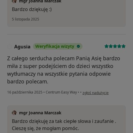
mgr Joanna Marczak
Bardzo dziękuję :)
5 listopada 2025
Agusia
Weryfikacja wizyty
A
Z całego serducha polecam Panią Asię bardzo
miła z super podejściem do dzieci wszystko
wytłumaczy na wszystkie pytania odpowie
bardzo polecam.
w opinii użytkownika Agusia
16 października 2025
•
Centrum Easy Way
•
•
zgłoś nadużycie
mgr Joanna Marczak
Bardzo dziękuję za tak ciepłe słowa i zaufanie .
Cieszę się, że mogłam pomóc.