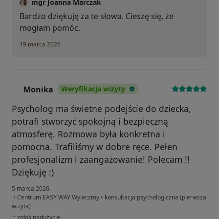
mgr Joanna Marczak
Bardzo dziękuję za te słowa. Cieszę się, że
mogłam pomóc.
19 marca 2026
Monika
Weryfikacja wizyty
M
Psycholog ma świetne podejście do dziecka,
potrafi stworzyć spokojną i bezpieczną
atmosferę. Rozmowa była konkretna i
pomocna. Trafiliśmy w dobre ręce. Pełen
profesjonalizm i zaangażowanie! Polecam !!
Dziękuję :)
5 marca 2026
•
Centrum EASY WAY Wyleczmy
•
konsultacja psychologiczna (pierwsza
wizyta)
w opinii użytkownika Monika
•
zgłoś nadużycie