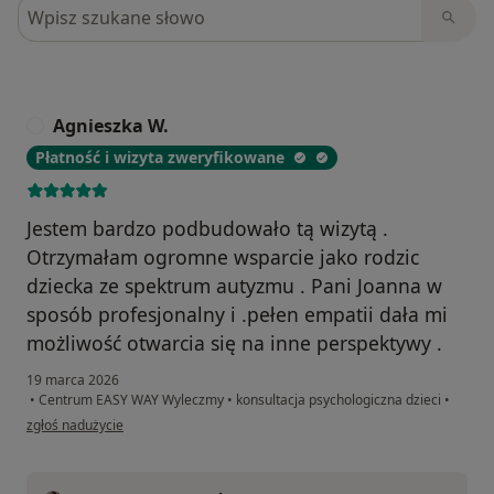
Szukaj w opiniach
Agnieszka W.
A
Płatność i wizyta zweryfikowane
Jestem bardzo podbudowało tą wizytą .
Otrzymałam ogromne wsparcie jako rodzic
dziecka ze spektrum autyzmu . Pani Joanna w
sposób profesjonalny i .pełen empatii dała mi
możliwość otwarcia się na inne perspektywy .
19 marca 2026
•
Centrum EASY WAY Wyleczmy
•
konsultacja psychologiczna dzieci
•
w opinii użytkownika Agnieszka W.
zgłoś nadużycie