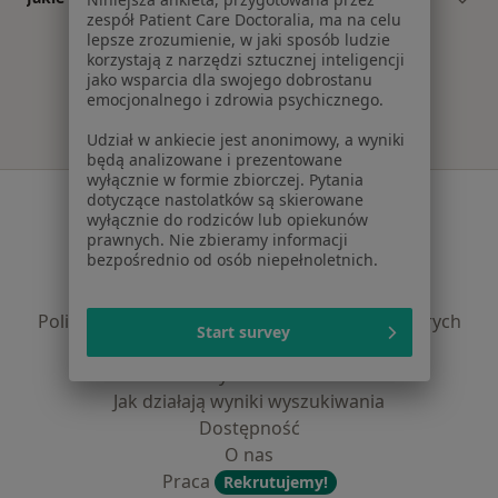
zespół Patient Care Doctoralia, ma na celu
lepsze zrozumienie, w jaki sposób ludzie
korzystają z narzędzi sztucznej inteligencji
jako wsparcia dla swojego dobrostanu
emocjonalnego i zdrowia psychicznego.
Udział w ankiecie jest anonimowy, a wyniki
będą analizowane i prezentowane
wyłącznie w formie zbiorczej. Pytania
Serwis
dotyczące nastolatków są skierowane
wyłącznie do rodziców lub opiekunów
prawnych. Nie zbieramy informacji
Regulamin
bezpośrednio od osób niepełnoletnich.
Polityka prywatności pacjentów
Polityka prywatności profesjonalistów
Polityka prywatności dla profesjonalistów, których
Start survey
dane pozyskaliśmy samodzielnie
Polityka cookies
Jak działają wyniki wyszukiwania
Dostępność
O nas
Praca
Rekrutujemy!