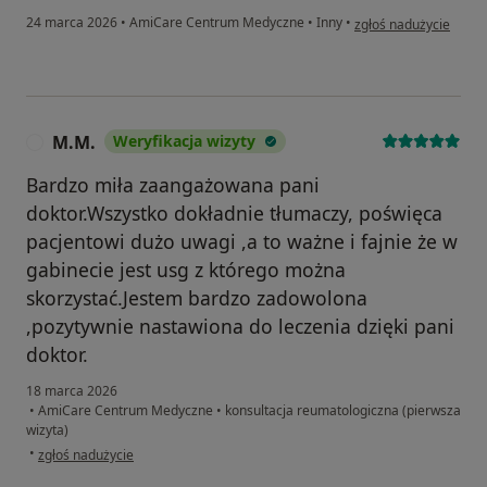
w opinii użytkownika
24 marca 2026
•
AmiCare Centrum Medyczne
•
Inny
•
zgłoś nadużycie
M.M.
Weryfikacja wizyty
M
Bardzo miła zaangażowana pani
doktor.Wszystko dokładnie tłumaczy, poświęca
pacjentowi dużo uwagi ,a to ważne i fajnie że w
gabinecie jest usg z którego można
skorzystać.Jestem bardzo zadowolona
,pozytywnie nastawiona do leczenia dzięki pani
doktor.
18 marca 2026
•
AmiCare Centrum Medyczne
•
konsultacja reumatologiczna (pierwsza
wizyta)
w opinii użytkownika M.M.
•
zgłoś nadużycie