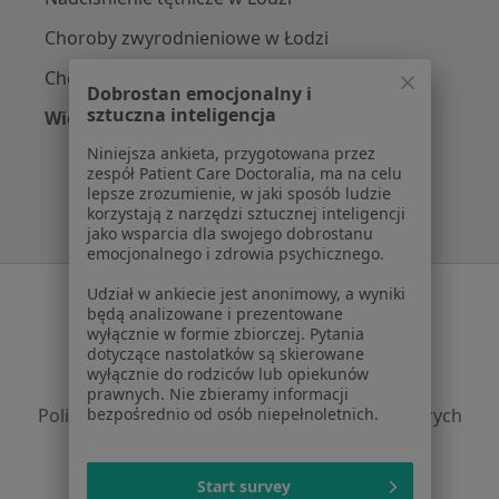
Choroby zwyrodnieniowe w Łodzi
Choroby reumatologiczne w Łodzi
Dobrostan emocjonalny i
sztuczna inteligencja
Więcej (15)
Więcej w kategorii: Najczęście leczone chorob
Niniejsza ankieta, przygotowana przez
zespół Patient Care Doctoralia, ma na celu
lepsze zrozumienie, w jaki sposób ludzie
korzystają z narzędzi sztucznej inteligencji
jako wsparcia dla swojego dobrostanu
emocjonalnego i zdrowia psychicznego.
Serwis
Udział w ankiecie jest anonimowy, a wyniki
będą analizowane i prezentowane
Regulamin
wyłącznie w formie zbiorczej. Pytania
dotyczące nastolatków są skierowane
Polityka prywatności pacjentów
wyłącznie do rodziców lub opiekunów
Polityka prywatności profesjonalistów
prawnych. Nie zbieramy informacji
Polityka prywatności dla profesjonalistów, których
bezpośrednio od osób niepełnoletnich.
dane pozyskaliśmy samodzielnie
Polityka cookies
Start survey
Jak działają wyniki wyszukiwania