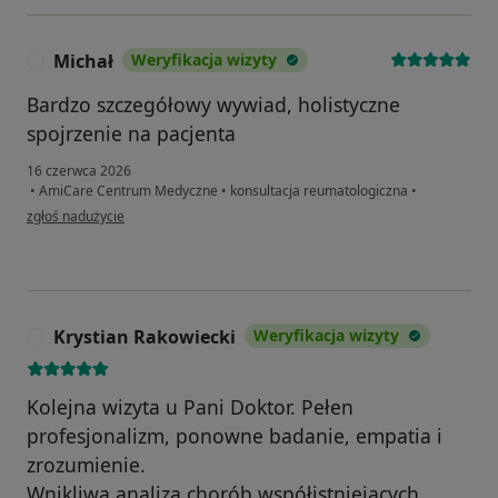
Michał
Weryfikacja wizyty
M
Bardzo szczegółowy wywiad, holistyczne
spojrzenie na pacjenta
16 czerwca 2026
•
AmiCare Centrum Medyczne
•
konsultacja reumatologiczna
•
w opinii użytkownika Michał
zgłoś nadużycie
Krystian Rakowiecki
Weryfikacja wizyty
K
Kolejna wizyta u Pani Doktor. Pełen
profesjonalizm, ponowne badanie, empatia i
zrozumienie.
Wnikliwa analiza chorób współistniejących.