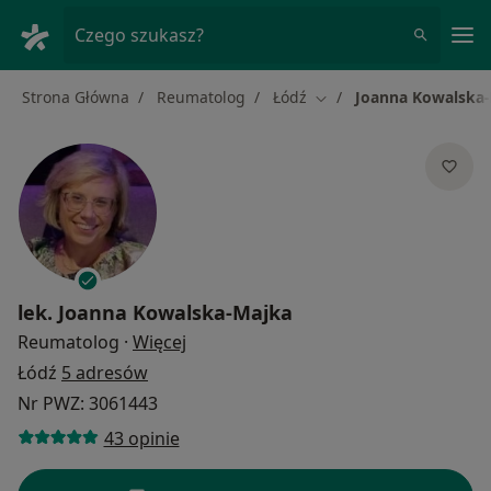
Me
Czego szukasz?
Strona Główna
Reumatolog
Łódź
Joanna Kowalska
Zmień miasto
lek.
Joanna Kowalska-Majka
O specjalizacjach
Reumatolog
·
Więcej
Łódź
5 adresów
Nr PWZ: 3061443
43 opinie