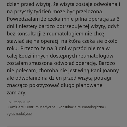
dzien przed wizytą, że wizyta zostaje odwołana i
na przyszły tydzień moze byc przelożona.
Powiedziałam że czeka mnie pilna operacja za 3
dni i niestety bardzo potrzebuje tej wizyty, gdyż
bez konsultacji z reumatologiem nie chcę
stawiać się na operacji na którą czeka sie okolo
roku. Przez to że na 3 dni w przód nie ma w
całej Łodzi innych dostępnych reumatologów
zostałam zmuszona odwołać operację. Bardzo
nie polecam, choroba nie jest winą Pani Joanny,
ale odwołanie na dzień przed wizytą potragi
znacząco pokrzyżować długo planowane
zamiary.
16 lutego 2026
•
AmiCare Centrum Medyczne
•
konsultacja reumatologiczna
•
w opinii użytkownika Z
zgłoś nadużycie