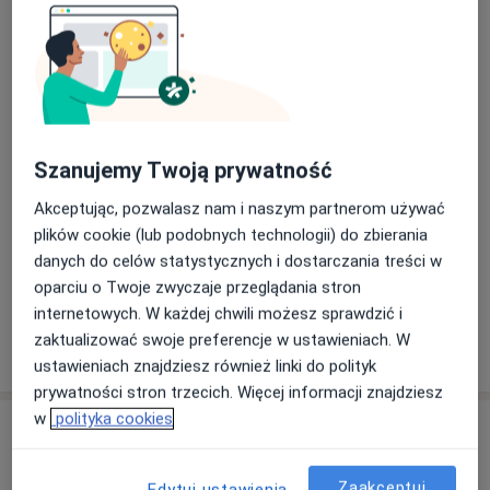
USG
Od 200 zł
Szczegóły
Konsultacja online (kolejna)
Szczegóły
Szanujemy Twoją prywatność
Konsultacja reumatologiczna (pierwsza wizyta)
Akceptując, pozwalasz nam i naszym partnerom używać
300 zł
Szczegóły
plików cookie (lub podobnych technologii) do zbierania
danych do celów statystycznych i dostarczania treści w
+ 6 usług
oparciu o Twoje zwyczaje przeglądania stron
internetowych. W każdej chwili możesz sprawdzić i
zaktualizować swoje preferencje w ustawieniach. W
W jaki sposób ustalane są ceny?
ustawieniach znajdziesz również linki do polityk
prywatności stron trzecich. Więcej informacji znajdziesz
w
polityka cookies
Adresy (5)
Adres 1
Adres 2
Adres 3
Adres 4
Adres 5
Zaakceptuj