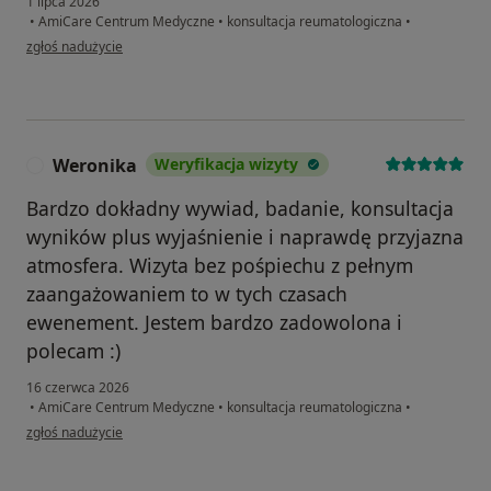
1 lipca 2026
•
AmiCare Centrum Medyczne
•
konsultacja reumatologiczna
•
w opinii użytkownika Marek
zgłoś nadużycie
Weronika
Weryfikacja wizyty
W
Bardzo dokładny wywiad, badanie, konsultacja
wyników plus wyjaśnienie i naprawdę przyjazna
atmosfera. Wizyta bez pośpiechu z pełnym
zaangażowaniem to w tych czasach
ewenement. Jestem bardzo zadowolona i
polecam :)
16 czerwca 2026
•
AmiCare Centrum Medyczne
•
konsultacja reumatologiczna
•
w opinii użytkownika Weronika
zgłoś nadużycie