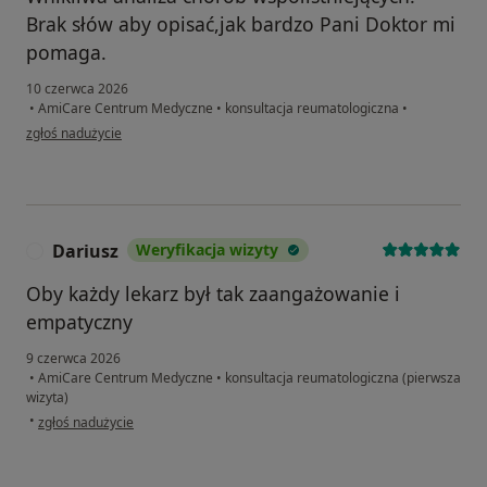
Brak słów aby opisać,jak bardzo Pani Doktor mi
pomaga.
10 czerwca 2026
•
AmiCare Centrum Medyczne
•
konsultacja reumatologiczna
•
w opinii użytkownika Krystian Rakowiecki
zgłoś nadużycie
Dariusz
Weryfikacja wizyty
D
Oby każdy lekarz był tak zaangażowanie i
empatyczny
9 czerwca 2026
•
AmiCare Centrum Medyczne
•
konsultacja reumatologiczna (pierwsza
wizyta)
w opinii użytkownika Dariusz
•
zgłoś nadużycie