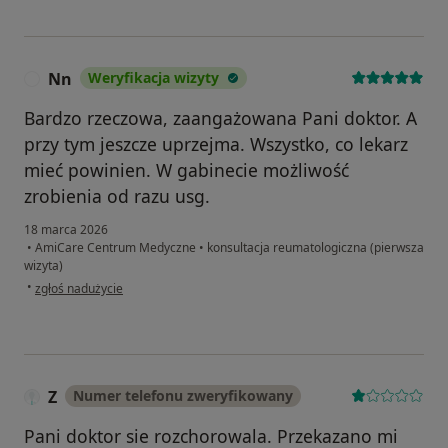
Nn
Weryfikacja wizyty
N
Bardzo rzeczowa, zaangażowana Pani doktor. A
przy tym jeszcze uprzejma. Wszystko, co lekarz
mieć powinien. W gabinecie możliwość
zrobienia od razu usg.
18 marca 2026
•
AmiCare Centrum Medyczne
•
konsultacja reumatologiczna (pierwsza
wizyta)
w opinii użytkownika Nn
•
zgłoś nadużycie
Z
Numer telefonu zweryfikowany
Pani doktor sie rozchorowala. Przekazano mi