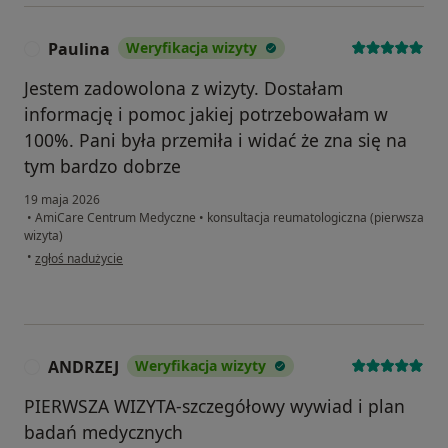
Paulina
Weryfikacja wizyty
P
Jestem zadowolona z wizyty. Dostałam
informację i pomoc jakiej potrzebowałam w
100%. Pani była przemiła i widać że zna się na
tym bardzo dobrze
19 maja 2026
•
AmiCare Centrum Medyczne
•
konsultacja reumatologiczna (pierwsza
wizyta)
w opinii użytkownika Paulina
•
zgłoś nadużycie
ANDRZEJ
Weryfikacja wizyty
A
PIERWSZA WIZYTA-szczegółowy wywiad i plan
badań medycznych