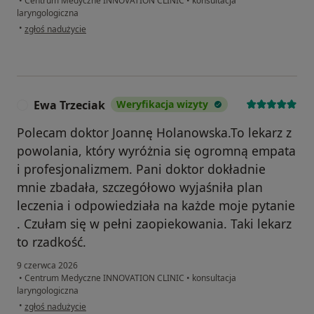
•
Centrum Medyczne INNOVATION CLINIC
•
konsultacja
laryngologiczna
w opinii użytkownika Paweł
•
zgłoś nadużycie
Ewa Trzeciak
Weryfikacja wizyty
E
Polecam doktor Joannę Holanowska.To lekarz z
powolania, który wyróżnia się ogromną empata
i profesjonalizmem. Pani doktor dokładnie
mnie zbadała, szczegółowo wyjaśniła plan
leczenia i odpowiedziała na każde moje pytanie
. Czułam się w pełni zaopiekowania. Taki lekarz
to rzadkość.
9 czerwca 2026
•
Centrum Medyczne INNOVATION CLINIC
•
konsultacja
laryngologiczna
w opinii użytkownika Ewa Trzeciak
•
zgłoś nadużycie