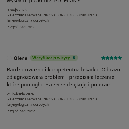
wysokim poziomie. POLECAM!!!
8 maja 2026
•
Centrum Medyczne INNOVATION CLINIC
•
Konsultacja
laryngologiczna dorosłych
w opinii użytkownika Ewa
•
zgłoś nadużycie
Olena
Weryfikacja wizyty
O
Bardzo uważna i kompetentna lekarka. Od razu
zdiagnozowała problem i przepisała leczenie,
które pomogło. Szczerze dziękuję i polecam.
21 kwietnia 2026
•
Centrum Medyczne INNOVATION CLINIC
•
Konsultacja
laryngologiczna dorosłych
w opinii użytkownika Olena
•
zgłoś nadużycie