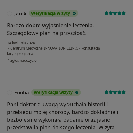
Jarek
Weryfikacja wizyty
J
Bardzo dobre wyjaśnienie leczenia.
Szczegółowy plan na przyszłość.
14 kwietnia 2026
•
Centrum Medyczne INNOVATION CLINIC
•
konsultacja
laryngologiczna
w opinii użytkownika Jarek
•
zgłoś nadużycie
Emilia
Weryfikacja wizyty
E
Pani doktor z uwagą wysłuchała historii i
przebiegu mojej choroby, bardzo dokładnie i
bezboleśnie wykonała badanie oraz jasno
przedstawiła plan dalszego leczenia. Wizyta