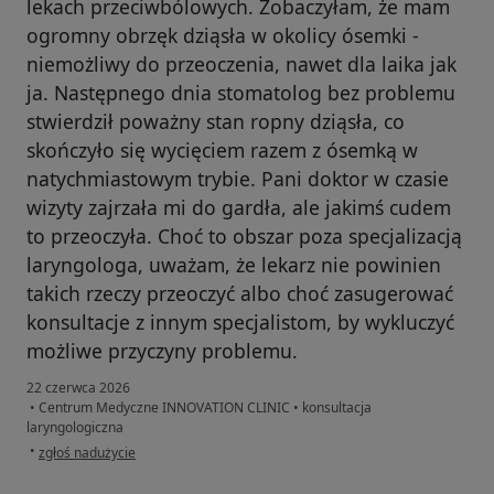
lekach przeciwbólowych. Zobaczyłam, że mam
ogromny obrzęk dziąsła w okolicy ósemki -
niemożliwy do przeoczenia, nawet dla laika jak
ja. Następnego dnia stomatolog bez problemu
stwierdził poważny stan ropny dziąsła, co
skończyło się wycięciem razem z ósemką w
natychmiastowym trybie. Pani doktor w czasie
wizyty zajrzała mi do gardła, ale jakimś cudem
to przeoczyła. Choć to obszar poza specjalizacją
laryngologa, uważam, że lekarz nie powinien
takich rzeczy przeoczyć albo choć zasugerować
konsultacje z innym specjalistom, by wykluczyć
możliwe przyczyny problemu.
22 czerwca 2026
•
Centrum Medyczne INNOVATION CLINIC
•
konsultacja
laryngologiczna
w opinii użytkownika Sonia
•
zgłoś nadużycie