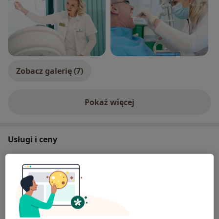
Zobacz galerię (7)
Pokaż więcej
o doświadczeniu
Usługi i ceny
Konsultacja z zakresu medycyny
estetycznej
Umów wizytę
300 zł
Szczegóły
Konsultacja laryngologiczna
Umów wizytę
330 zł
Szczegóły