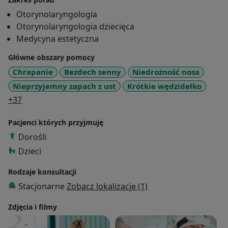
Uniwersytetu Medycznego we Wrocławiu. Członek
Otorynolaryngologia
Polskiego Towarzystwa Otorynolaryngologów,
Otorynolaryngologia dziecięca
Chirurgów Głowy i Szyi i Polskiego Towarzystwa
Medycyna estetyczna
Medycyny Estetycznej i Anty-Aging. Doświadczony
Główne obszary pomocy
klinicysta z 15 letnim stażem zawodowym.
Chrapanie
Bezdech senny
Niedrożność nosa
Nieprzyjemny zapach z ust
Krótkie wędzidełko
a11y_sr_more_diseases
+37
Pacjenci których przyjmuję
Dorośli
Dzieci
Rodzaje konsultacji
Stacjonarne
Zobacz lokalizacje (1)
Zdjęcia i filmy