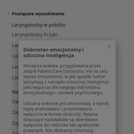
Powiązane wyszukiwania
Laryngolodzy w pobliżu
Laryngolodzy Krzyki
Laryngolodzy Fabryczna
Dobrostan emocjonalny i
sztuczna inteligencja
Laryngolodzy Stare Miasto
Niniejsza ankieta, przygotowana przez
Laryngolodzy Śródmieście
zespół Patient Care Doctoralia, ma na celu
lepsze zrozumienie, w jaki sposób ludzie
Laryngolodzy Psie Pole
korzystają z narzędzi sztucznej inteligencji
jako wsparcia dla swojego dobrostanu
Najczęście leczone choroby
emocjonalnego i zdrowia psychicznego.
Zapalenie ucha w Wrocławiu
Udział w ankiecie jest anonimowy, a wyniki
będą analizowane i prezentowane
Zapalenie zatok w Wrocławiu
wyłącznie w formie zbiorczej. Pytania
dotyczące nastolatków są skierowane
Zapalenie gardła w Wrocławiu
wyłącznie do rodziców lub opiekunów
prawnych. Nie zbieramy informacji
Zapalenie migdałków w Wrocławiu