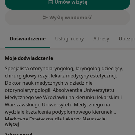
Umów wizytę
Wyślij wiadomość
Doświadczenie
Usługi i ceny
Adresy
Ubezpi
Moje doświadczenie
Specjalista otorynolaryngolog, laryngolog dziecięcy,
chirurg głowy i szyi, lekarz medycyny estetycznej.
Doktor nauk medycznych w dziedzinie
otorynolaryngologii. Absolwentka Uniwersytetu
Medycznego we Wrocławiu na kierunku lekarskim i
Warszawskiego Uniwersytetu Medycznego na
wydziale kształcenia podyplomowego kierunek
Medycyna Estetyczna dla Lekarzy. Nauczyciel
O mnie
więcej
akademicki przedmiotu otorynolaryngologia na
wydziale lekarskim i lekarsko-stomatologicznym
Zakres porad