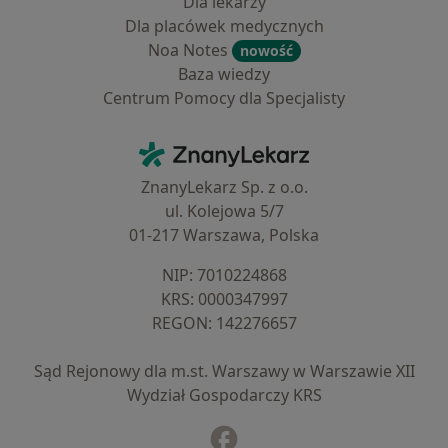
Dla lekarzy
Dla placówek medycznych
Noa Notes
nowość
Baza wiedzy
Centrum Pomocy dla Specjalisty
Kontakt
ZnanyLekarz - Strona główna
ZnanyLekarz Sp. z o.o.
ul. Kolejowa 5/7
01-217 Warszawa, Polska
NIP: ⁠7010224868
KRS: ⁠0000347997
REGON: ⁠142276657
Sąd Rejonowy dla m.st. Warszawy w Warszawie XII
Wydział Gospodarczy KRS
Facebook
otwiera się w nowej karcie