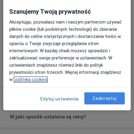
Szanujemy Twoją prywatność
Diagnostyka chrapania i bezdechów
sennych
Akceptując, pozwalasz nam i naszym partnerom używać
Umów wizytę
330 zł
Szczegóły
plików cookie (lub podobnych technologii) do zbierania
danych do celów statystycznych i dostarczania treści w
oparciu o Twoje zwyczaje przeglądania stron
Konsultacja laryngologiczna
dorosłych
internetowych. W każdej chwili możesz sprawdzić i
Umów wizytę
330 zł
Szczegóły
zaktualizować swoje preferencje w ustawieniach. W
ustawieniach znajdziesz również linki do polityk
prywatności stron trzecich. Więcej informacji znajdziesz
Konsultacja laryngologiczna dzieci
Umów wizytę
w
polityka cookies
330 zł
Szczegóły
+ 2 usługi
Zaakceptuj
Edytuj ustawienia
W jaki sposób ustalane są ceny?