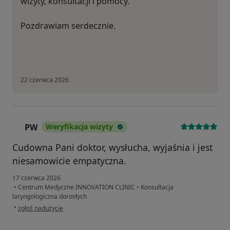
wizyty, konsultacji i pomocy.
Pozdrawiam serdecznie.
22 czerwca 2026
PW
Weryfikacja wizyty
P
Cudowna Pani doktor, wysłucha, wyjaśnia i jest
niesamowicie empatyczna.
17 czerwca 2026
•
Centrum Medyczne INNOVATION CLINIC
•
Konsultacja
laryngologiczna dorosłych
w opinii użytkownika PW
•
zgłoś nadużycie