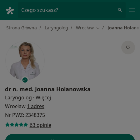
Me
Czego szukasz?
Strona Główna
Laryngolog
Wrocław
Joanna Holan
Zmień miasto
dr n. med.
Joanna Holanowska
O specjalizacjach
Laryngolog
·
Więcej
Wrocław
1 adres
Nr PWZ: 2348375
63 opinie