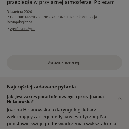
przebiegła w przyjaznej atmosferze. Polecam
3 kwietnia 2026
•
Centrum Medyczne INNOVATION CLINIC
•
konsultacja
laryngologiczna
w opinii użytkownika Emilia
•
zgłoś nadużycie
Zobacz więcej
opinie powyżej
Najczęściej zadawane pytania
Jaki jest zakres porad oferowanych przez Joanna
Holanowska?
Joanna Holanowska to laryngolog, lekarz
wykonujący zabiegi medycyny estetycznej. Na
podstawie swojego doświadczenia i wykształcenia