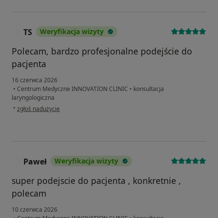
TS
Weryfikacja wizyty
T
Polecam, bardzo profesjonalne podejście do
pacjenta
16 czerwca 2026
•
Centrum Medyczne INNOVATION CLINIC
•
konsultacja
laryngologiczna
w opinii użytkownika TS
•
zgłoś nadużycie
Paweł
Weryfikacja wizyty
P
super podejscie do pacjenta , konkretnie ,
polecam
10 czerwca 2026