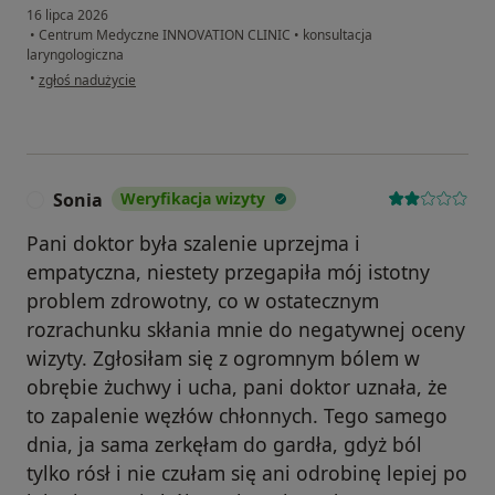
16 lipca 2026
•
Centrum Medyczne INNOVATION CLINIC
•
konsultacja
laryngologiczna
w opinii użytkownika Jakub
•
zgłoś nadużycie
Sonia
Weryfikacja wizyty
S
Pani doktor była szalenie uprzejma i
empatyczna, niestety przegapiła mój istotny
problem zdrowotny, co w ostatecznym
rozrachunku skłania mnie do negatywnej oceny
wizyty. Zgłosiłam się z ogromnym bólem w
obrębie żuchwy i ucha, pani doktor uznała, że
to zapalenie węzłów chłonnych. Tego samego
dnia, ja sama zerkęłam do gardła, gdyż ból
tylko rósł i nie czułam się ani odrobinę lepiej po