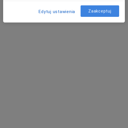
Konsultacja logopedyczna
220 zł
Zaakceptuj
Edytuj ustawienia
Specjalista nie oferuje umawiania online pod tym adresem.
Poproś o wizytę
mgr Konrad Niedojadło
·
Więcej
Psycholog, Psycholog dziecięcy
52 opinie
Adres
Online 1
Online 2