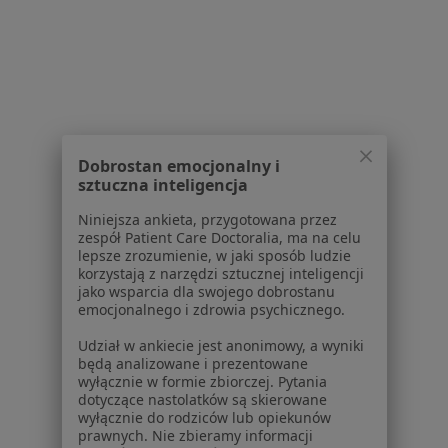
1
2
3
4
5
6
9
Powiązane wyszukiwania
W pobliżu Wrocławia
Zaburzenia mowy w
Dobrostan emocjonalny i
Zaburzenia mowy w Brzegu
sztuczna inteligencja
Zaburzenia mowy w Strzelinie
Niniejsza ankieta, przygotowana przez
zespół Patient Care Doctoralia, ma na celu
Zaburzenia mowy w Kobierzycach
lepsze zrozumienie, w jaki sposób ludzie
korzystają z narzędzi sztucznej inteligencji
Zaburzenia mowy w Kątach Wrocławskich
jako wsparcia dla swojego dobrostanu
emocjonalnego i zdrowia psychicznego.
Więcej (11)
Udział w ankiecie jest anonimowy, a wyniki
Więcej w kategorii: W pobliżu Wrocławia
będą analizowane i prezentowane
wyłącznie w formie zbiorczej. Pytania
Schorzenia w Wrocławiu
dotyczące nastolatków są skierowane
wyłącznie do rodziców lub opiekunów
Nadciśnienie tętnicze w Wrocławiu
prawnych. Nie zbieramy informacji