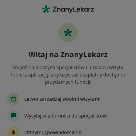
Me
Zaburzenia Mowy • Wrocław, dolnośląskie
Filtry
• 1
Ubezpieczenie
Map
Zaburzenia mowy specjaliści w Wrocławiu
Witaj na ZnanyLekarz
Jak działają wyniki wyszukiwania
Znajdź najlepszych specjalistów i umawiaj wizyty.
Pobierz aplikację, aby uzyskać bezpłatny dostęp do
Jakiego specjalisty szukasz?
przydatnych funkcji:
Logopeda
Psycholog
Dietetyk
Neuro
Łatwo zarządzaj swoimi wizytami
Wysyłaj wiadomości do specjalistów
Otrzymuj powiadomienia