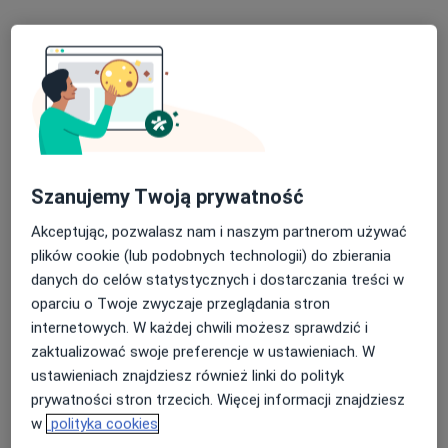
Poproś o wizytę
Szanujemy Twoją prywatność
Akceptując, pozwalasz nam i naszym partnerom używać
Bezpieczne płatności
plików cookie (lub podobnych technologii) do zbierania
mgr Urszula Postolak
danych do celów statystycznych i dostarczania treści w
·
Więcej
Logopeda
oparciu o Twoje zwyczaje przeglądania stron
160 opinii
internetowych. W każdej chwili możesz sprawdzić i
zaktualizować swoje preferencje w ustawieniach. W
Adres 1
Adres 2
Online
ustawieniach znajdziesz również linki do polityk
prywatności stron trzecich. Więcej informacji znajdziesz
plac Uniwersytecki 7/3, Wrocław
•
Mapa
w
polityka cookies
Your Healthy Psyche Wojciech Postolak