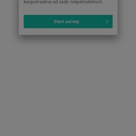
bezpośrednio od osób niepełnoletnich.
Cukrzyca w Wrocławiu
Nadciśnienie w Wrocławiu
Start survey
Niewydolność serca w Wrocławiu
Choroba niedokrwienna serca w Wrocławiu
Więcej (15)
Więcej w kategorii: Schorzenia w Wrocławiu
Zaburzenia Mowy Specjaliści W Wrocławiu
Serwis
Regulamin