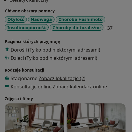
Dietetyk kliniczny
suplementacja, praca z emocjami, nawykami i stylem
Główne obszary pomocy
życia. Każdego pacjenta traktuję indywidualnie,
tworząc dopasowane strategie poprawy zdrowia i
Otyłość
Nadwaga
Choroba Hashimoto
samopoczucia. Zapraszam na konsultacje online oraz
a11y_sr
Insulinooporność
Choroby dietozależne
+37
stacjonarne.
Pacjenci których przyjmuję
Dorośli (Tylko pod niektórymi adresami)
Dzieci (Tylko pod niektórymi adresami)
Rodzaje konsultacji
Stacjonarne
Zobacz lokalizacje (2)
Konsultacje online
Zobacz kalendarz online
Zdjęcia i filmy