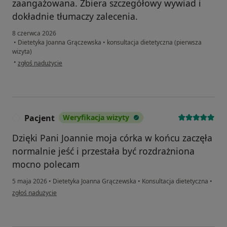
zaangażowana. Zbiera szczegółowy wywiad i
dokładnie tłumaczy zalecenia.
8 czerwca 2026
•
Dietetyka Joanna Grączewska
•
konsultacja dietetyczna (pierwsza
wizyta)
w opinii użytkownika Joanna
•
zgłoś nadużycie
Pacjent
Weryfikacja wizyty
P
Dzięki Pani Joannie moja córka w końcu zaczęła
normalnie jeść i przestała być rozdrażniona
mocno polecam
5 maja 2026
•
Dietetyka Joanna Grączewska
•
Konsultacja dietetyczna
•
w opinii użytkownika Pacjent
zgłoś nadużycie