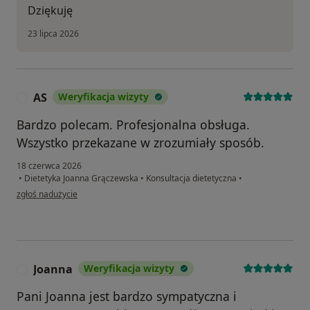
Dziękuję
23 lipca 2026
AS
Weryfikacja wizyty
A
Bardzo polecam. Profesjonalna obsługa.
Wszystko przekazane w zrozumiały sposób.
18 czerwca 2026
•
Dietetyka Joanna Grączewska
•
Konsultacja dietetyczna
•
w opinii użytkownika AS
zgłoś nadużycie
Joanna
Weryfikacja wizyty
J
Pani Joanna jest bardzo sympatyczna i