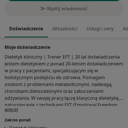
Wyślij wiadomość
Doświadczenie
Aktualności
Usługi i ceny
Ad
Moje doświadczenie
Dietetyk kliniczny | Trener EFT | 20 lat doświadczenia
Jestem dietetykiem z ponad 20-letnim doświadczeniem
w pracy z pacjentami, specjalizującym się w
holistycznym podejściu do zdrowia. Pomagam
osobom z problemami metabolicznymi, nadwagą,
chorobami dietozależnymi oraz zaburzeniami
odżywiania. W swojej pracy łączę klasyczną dietetykę,
naturoterapię z technikami EFT (Emotional Freedom
O mnie
więcej
Techniques), które wspierają proces zmiany na
poziomie emocjonalnym. Wierzę, że skuteczna terapia
Zakres porad
żywieniowa to nie tylko plan diety, ale także świadoma