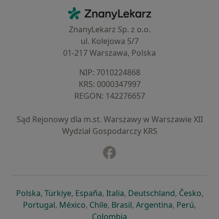
Kontakt
ZnanyLekarz - Strona główna
ZnanyLekarz Sp. z o.o.
ul. Kolejowa 5/7
01-217 Warszawa, Polska
NIP: ⁠7010224868
KRS: ⁠0000347997
REGON: ⁠142276657
Sąd Rejonowy dla m.st. Warszawy w Warszawie XII
Wydział Gospodarczy KRS
Facebook
otwiera się w nowej karcie
otwiera się w nowej karcie
otwiera się w nowej karcie
otwiera się w nowej karcie
otwiera się w nowej karci
otwiera się
otwi
Polska
,
Türkiye
,
España
,
Italia
,
Deutschland
,
Česko
,
otwiera się w nowej karcie
otwiera się w nowej karcie
otwiera się w nowej karcie
otwiera się w nowej kar
otwiera się 
otwier
Portugal
,
México
,
Chile
,
Brasil
,
Argentina
,
Perú
,
otwiera się w nowej karc
Colombia