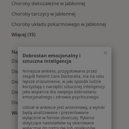
Choroby dietozależne w Jabłonnej
Choroby tarczycy w Jabłonnej
Choroby układu pokarmowego w Jabłonnej
Więcej (15)
Więcej w kategorii: Najczęście leczone chorob
Najpopularniejsze ubezpieczenia
Dobrostan emocjonalny i
Dietetycy z Signal Iduna w Jabłonnej
sztuczna inteligencja
Dietetycy z INTER Polska w Jabłonnej
Niniejsza ankieta, przygotowana przez
zespół Patient Care Doctoralia, ma na celu
Dietetycy z Allianz w Jabłonnej
lepsze zrozumienie, w jaki sposób ludzie
korzystają z narzędzi sztucznej inteligencji
Dietetycy z Compensa w Jabłonnej
jako wsparcia dla swojego dobrostanu
emocjonalnego i zdrowia psychicznego.
Dietetycy z SKOK Asekuracja w Jabłonnej
Udział w ankiecie jest anonimowy, a wyniki
Więcej (2)
będą analizowane i prezentowane
wyłącznie w formie zbiorczej. Pytania
Więcej w kategorii: Najpopularniejsze ubezpie
dotyczące nastolatków są skierowane
wyłącznie do rodziców lub opiekunów