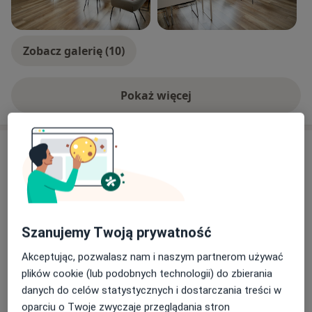
Zobacz galerię (10)
Pokaż więcej
o doświadczeniu
Aktualności
Joanna Grączewska
ul. Akademijna 6 m.33, 05-110 Jabłonna
Obejrzyj kolejny BEZPŁATNY WEBINAR: Wieczorne
podjadanie – jak odróżnić głód
Szanujemy Twoją prywatność
od emocji?
Akceptując, pozwalasz nam i naszym partnerom używać
https://www.youtube.com/watch?v=9iDM-
plików cookie (lub podobnych technologii) do zbierania
UYmdO8
danych do celów statystycznych i dostarczania treści w
To już drugi bezpłatnego webinar z naszego cyklu
Dowiedz się więcej
oparciu o Twoje zwyczaje przeglądania stron
edukacyjnego poświęconego zdrowym