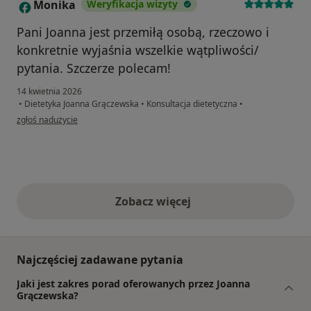
Monika
Weryfikacja wizyty
M
Pani Joanna jest przemiłą osobą, rzeczowo i
konkretnie wyjaśnia wszelkie wątpliwości/
pytania. Szczerze polecam!
14 kwietnia 2026
•
Dietetyka Joanna Grączewska
•
Konsultacja dietetyczna
•
w opinii użytkownika Monika
zgłoś nadużycie
Zobacz więcej
opinie powyżej
Najczęściej zadawane pytania
Jaki jest zakres porad oferowanych przez Joanna
Grączewska?