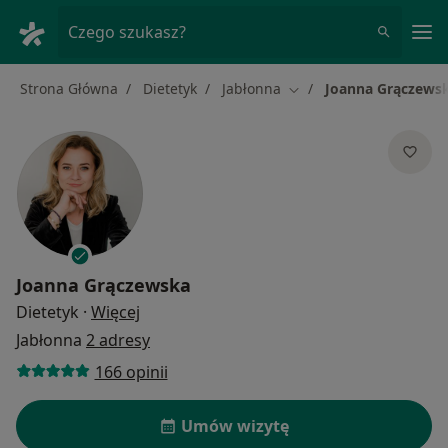
Me
Czego szukasz?
Strona Główna
Dietetyk
Jabłonna
Joanna Grączews
Zmień miasto
Joanna Grączewska
O specjalizacjach
Dietetyk
·
Więcej
Jabłonna
2 adresy
166 opinii
Umów wizytę