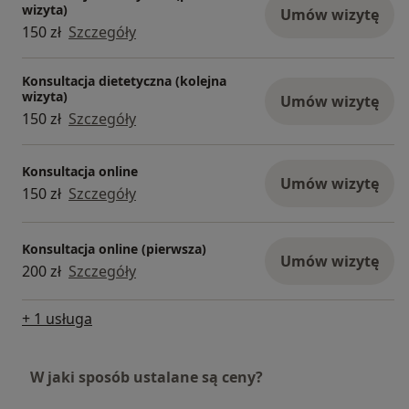
przekazana wiedza będzie dla Ciebie
wizyta)
Umów wizytę
wartościowym wsparciem w budowaniu zdrowej
150 zł
Szczegóły
relacji z jedzeniem.
Zapraszamy do oglądania i do zobaczenia na
Konsultacja dietetyczna (kolejna
konsultacjach!
wizyta)
Umów wizytę
150 zł
Szczegóły
Bezpłatne webinary o menopauzie i zdrowiu
kobiet po 40. roku życia – „15 minut dla zdrowia i
Konsultacja online
równowagi po 40. roku życia”
Umów wizytę
150 zł
Szczegóły
Szukasz sprawdzonych informacji na temat
menopauzy, perimenopauzy, diety hormonalnej i
sposobów na poprawę samopoczucia po 40. roku
Konsultacja online (pierwsza)
Umów wizytę
życia?
200 zł
Szczegóły
Zapraszamy do nowego cyklu bezpłatnych
webinarów na YouTube – „15 minut dla zdrowia i
+ 1 usługa
równowagi po 40. roku życia”.
Jesteśmy Joanna Grączewska i Agnieszka
W jaki sposób ustalane są ceny?
Wojciechowska – dietetyczki kliniczne, edukatorki
zdrowia kobiet i założycielki Atlanta Dietetyka. Na