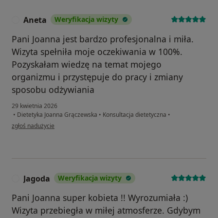
Aneta
Weryfikacja wizyty
A
Pani Joanna jest bardzo profesjonalna i miła.
Wizyta spełniła moje oczekiwania w 100%.
Pozyskałam wiedzę na temat mojego
organizmu i przystępuje do pracy i zmiany
sposobu odżywiania
29 kwietnia 2026
•
Dietetyka Joanna Grączewska
•
Konsultacja dietetyczna
•
w opinii użytkownika Aneta
zgłoś nadużycie
Jagoda
Weryfikacja wizyty
J
Pani Joanna super kobieta !! Wyrozumiała :)
Wizyta przebiegła w miłej atmosferze. Gdybym