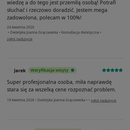
wiedzę a do tego jest przemiłą osobą! Potrafi
słuchać i rzeczowo doradzić. Jestem mega
zadowolona, polecam w 100%!
24 kwietnia 2026
•
Dietetyka Joanna Grączewska
•
Konsultacja dietetyczna
•
w opinii użytkownika Kasia
zgłoś nadużycie
Jarek
Weryfikacja wizyty
J
Super profesjonalna osoba, miła naprawdę
stara się za wszelką cene rozpoznać problem.
w opinii użytkownika Jar
19 kwietnia 2026
•
Dietetyka Joanna Grączewska
•
•
zgłoś nadużycie