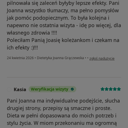
pilnowała się zaleceń byłyby lepsze efekty. Pani
Joanna wszystko tłumaczy, ma pełno pomysłów
jak pomóc podopiecznym. To była kolejna i
napewno nie ostatnia wizyta - idę po więcej, dla
własnego zdrowia !!!!
Poleciłam Panią Joasię koleżankom i czekam na
ich efekty :)!!!
w opinii użytkownika Ja
24 kwietnia 2026
•
Dietetyka Joanna Grączewska
•
•
zgłoś nadużycie
Kasia
Weryfikacja wizyty
K
Pani Joanna ma indywidualne podejście, słucha
drugiej strony, przepisy są smaczne i proste.
Dieta w pełni dopasowana do moich potrzeb i
stylu życia. W miom przekonaniu ma ogromną