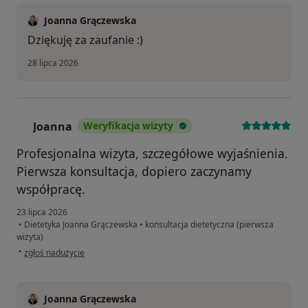
metoda pomagająca pracować z emocjami, które
Joanna Grączewska
mogą wpływać na sposób odżywiania. Dzięki
Dziękuję za zaufanie :)
kompleksowemu podejściu łatwiej odzyskać
28 lipca 2026
kontrolę nad jedzeniem bez ciągłej walki ze sobą.
Joanna
Weryfikacja wizyty
J
Profesjonalna wizyta, szczegółowe wyjaśnienia.
Pierwsza konsultacja, dopiero zaczynamy
współpracę.
23 lipca 2026
•
Dietetyka Joanna Grączewska
•
konsultacja dietetyczna (pierwsza
wizyta)
w opinii użytkownika Joanna
•
zgłoś nadużycie
Joanna Grączewska