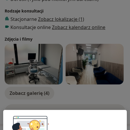
Rodzaje konsultacji
Stacjonarne
Zobacz lokalizacje (1)
Konsultacje online
Zobacz kalendarz online
Zdjęcia i filmy
Zobacz galerię (4)
Pokaż więcej
o doświadczeniu