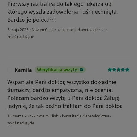
Pierwszy raz trafiła do takiego lekarza od
którego wyszła zadowolona i uśmiechnięta.
Bardzo je polecam!
5 maja 2025
•
Novum Clinic
•
konsultacja diabetologiczna
•
w opinii użytkownika Nadiia Teroshyna
zgłoś nadużycie
Kamila
Weryfikacja wizyty
K
Wspaniała Pani doktor, wszystko dokładnie
tłumaczy, bardzo empatyczna, nie ocenia.
Polecam bardzo wizytę u Pani doktor. Żałuję
jedynie, że tak późno trafiłam do Pani doktor.
18 marca 2025
•
Novum Clinic
•
konsultacja diabetologiczna
•
w opinii użytkownika Kamila
zgłoś nadużycie