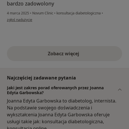
bardzo zadowolony
4 marca 2025
•
Novum Clinic
•
konsultacja diabetologiczna
•
w opinii użytkownika Piotr Szczepaniak
zgłoś nadużycie
Zobacz więcej
opinie powyżej
Najczęściej zadawane pytania
Jaki jest zakres porad oferowanych przez Joanna
Edyta Garbowska?
Joanna Edyta Garbowska to diabetolog, internista.
Na podstawie swojego doświadczenia i
wykształcenia Joanna Edyta Garbowska oferuje
usługi takie jak: konsultacja diabetologiczna,
konsultacja online.