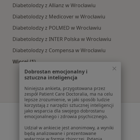
Diabetolodzy z Allianz w Wrocławiu
Diabetolodzy z Medicover w Wrocławiu
Diabetolodzy z POLMED w Wrocławiu
Diabetolodzy z INTER Polska w Wrocławiu
Diabetolodzy z Compensa w Wrocławiu
Więcej (1)
Więcej w kategorii: Najpopularniejsze ubezpie
Dobrostan emocjonalny i
sztuczna inteligencja
Niniejsza ankieta, przygotowana przez
zespół Patient Care Doctoralia, ma na celu
lepsze zrozumienie, w jaki sposób ludzie
korzystają z narzędzi sztucznej inteligencji
Serwis
jako wsparcia dla swojego dobrostanu
emocjonalnego i zdrowia psychicznego.
Regulamin
Udział w ankiecie jest anonimowy, a wyniki
Polityka prywatności pacjentów
będą analizowane i prezentowane
Polityka prywatności profesjonalistów
wyłącznie w formie zbiorczej. Pytania