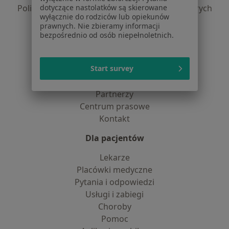
dotyczące nastolatków są skierowane
Polityka prywatności dla profesjonalistów, których
wyłącznie do rodziców lub opiekunów
dane pozyskaliśmy samodzielnie
prawnych. Nie zbieramy informacji
Polityka cookies
bezpośrednio od osób niepełnoletnich.
Jak działają wyniki wyszukiwania
Dostępność
Start survey
O nas
Praca
Rekrutujemy!
Partnerzy
Centrum prasowe
Kontakt
Dla pacjentów
Lekarze
Placówki medyczne
Pytania i odpowiedzi
Usługi i zabiegi
Choroby
Pomoc