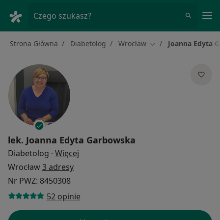
Me
Czego szukasz?
Strona Główna
Diabetolog
Wrocław
Joanna Edyta 
Zmień miasto
lek.
Joanna Edyta Garbowska
O specjalizacjach
Diabetolog
·
Więcej
Wrocław
3 adresy
Nr PWZ: 8450308
52 opinie