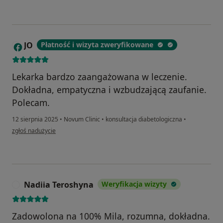
JO
Płatność i wizyta zweryfikowane
J
Lekarka bardzo zaangażowana w leczenie.
Dokładna, empatyczna i wzbudzającą zaufanie.
Polecam.
12 sierpnia 2025
•
Novum Clinic
•
konsultacja diabetologiczna
•
w opinii użytkownika JO
zgłoś nadużycie
Nadiia Teroshyna
Weryfikacja wizyty
N
Zadowolona na 100% Mila, rozumna, dokładna.