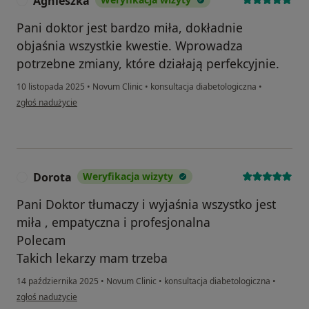
Agnieszka
A
Pani doktor jest bardzo miła, dokładnie
objaśnia wszystkie kwestie. Wprowadza
potrzebne zmiany, które działają perfekcyjnie.
10 listopada 2025
•
Novum Clinic
•
konsultacja diabetologiczna
•
w opinii użytkownika Agnieszka
zgłoś nadużycie
Dorota
Weryfikacja wizyty
D
Pani Doktor tłumaczy i wyjaśnia wszystko jest
miła , empatyczna i profesjonalna
Polecam
Takich lekarzy mam trzeba
14 października 2025
•
Novum Clinic
•
konsultacja diabetologiczna
•
w opinii użytkownika Dorota
zgłoś nadużycie