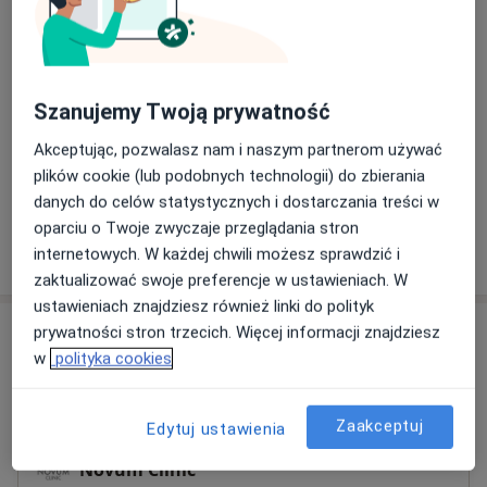
Usługi i ceny
Konsultacja diabetologiczna
150 zł - 300 zł
Szczegóły
Szanujemy Twoją prywatność
Konsultacja online
Akceptując, pozwalasz nam i naszym partnerom używać
300 zł
Szczegóły
plików cookie (lub podobnych technologii) do zbierania
danych do celów statystycznych i dostarczania treści w
oparciu o Twoje zwyczaje przeglądania stron
W jaki sposób ustalane są ceny?
internetowych. W każdej chwili możesz sprawdzić i
zaktualizować swoje preferencje w ustawieniach. W
ustawieniach znajdziesz również linki do polityk
Adresy (4)
prywatności stron trzecich. Więcej informacji znajdziesz
w
polityka cookies
Adres 1
Online
Adres 2
Adres 3
Zaakceptuj
Edytuj ustawienia
Novum Clinic