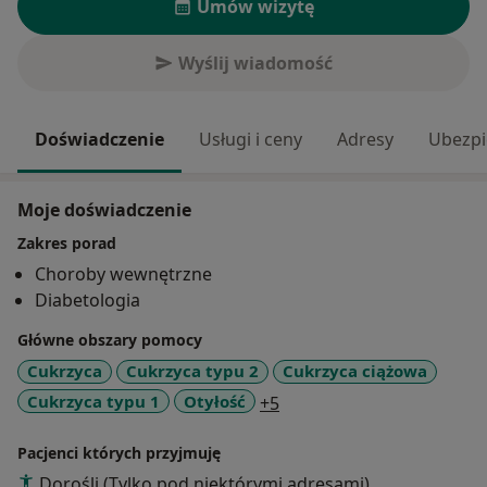
Umów wizytę
Wyślij wiadomość
Doświadczenie
Usługi i ceny
Adresy
Ubezpi
Moje doświadczenie
Zakres porad
Choroby wewnętrzne
Diabetologia
Główne obszary pomocy
Cukrzyca
Cukrzyca typu 2
Cukrzyca ciążowa
a11y_sr_more_diseases
Cukrzyca typu 1
Otyłość
+5
Pacjenci których przyjmuję
Dorośli (Tylko pod niektórymi adresami)