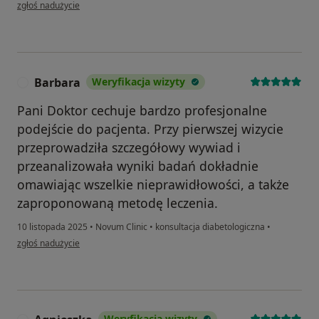
w opinii użytkownika B
zgłoś nadużycie
Barbara
Weryfikacja wizyty
B
Pani Doktor cechuje bardzo profesjonalne
podejście do pacjenta. Przy pierwszej wizycie
przeprowadziła szczegółowy wywiad i
przeanalizowała wyniki badań dokładnie
omawiając wszelkie nieprawidłowości, a także
zaproponowaną metodę leczenia.
10 listopada 2025
•
Novum Clinic
•
konsultacja diabetologiczna
•
w opinii użytkownika Barbara
zgłoś nadużycie
Weryfikacja wizyty