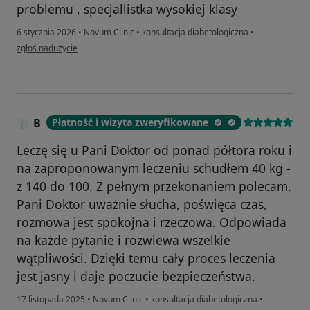
problemu , specjallistka wysokiej klasy
6 stycznia 2026
•
Novum Clinic
•
konsultacja diabetologiczna
•
w opinii użytkownika Katarzyna
zgłoś nadużycie
B
Płatność i wizyta zweryfikowane
Leczę się u Pani Doktor od ponad półtora roku i
na zaproponowanym leczeniu schudłem 40 kg -
z 140 do 100. Z pełnym przekonaniem polecam.
Pani Doktor uważnie słucha, poświęca czas,
rozmowa jest spokojna i rzeczowa. Odpowiada
na każde pytanie i rozwiewa wszelkie
wątpliwości. Dzięki temu cały proces leczenia
jest jasny i daje poczucie bezpieczeństwa.
17 listopada 2025
•
Novum Clinic
•
konsultacja diabetologiczna
•