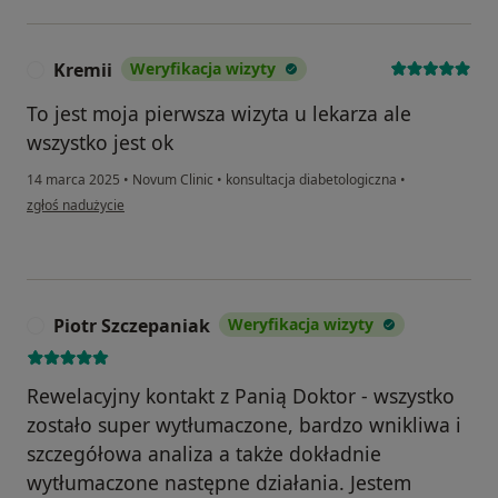
Kremii
Weryfikacja wizyty
K
To jest moja pierwsza wizyta u lekarza ale
wszystko jest ok
14 marca 2025
•
Novum Clinic
•
konsultacja diabetologiczna
•
w opinii użytkownika Kremii
zgłoś nadużycie
Piotr Szczepaniak
Weryfikacja wizyty
P
Rewelacyjny kontakt z Panią Doktor - wszystko
zostało super wytłumaczone, bardzo wnikliwa i
szczegółowa analiza a także dokładnie
wytłumaczone następne działania. Jestem