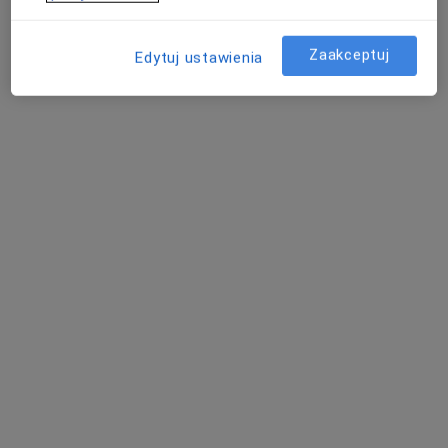
Słowiańska 23, Wrocław
•
Mapa
Centrum Medyczne VIVA MEDICA
Zaakceptuj
Konsultacja diabetologiczna
300 zł
Edytuj ustawienia
Specjalista nie oferuje umawiania online pod tym adresem.
Poproś o wizytę
dr n. med. Ewa Trzmielewska
·
Więcej
Diabetolog
45 opinii