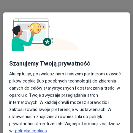
Specjalista nie oferuje umawiania online pod tym adresem.
Poproś o wizytę
Szanujemy Twoją prywatność
Akceptując, pozwalasz nam i naszym partnerom używać
plików cookie (lub podobnych technologii) do zbierania
Bezpieczne płatności
danych do celów statystycznych i dostarczania treści w
lek. Adriana Pietrzkiewicz
oparciu o Twoje zwyczaje przeglądania stron
·
Więcej
Diabetolog, Internista
internetowych. W każdej chwili możesz sprawdzić i
17 opinii
zaktualizować swoje preferencje w ustawieniach. W
Adres 1
Adres 2
ustawieniach znajdziesz również linki do polityk
prywatności stron trzecich. Więcej informacji znajdziesz
w
polityka cookies