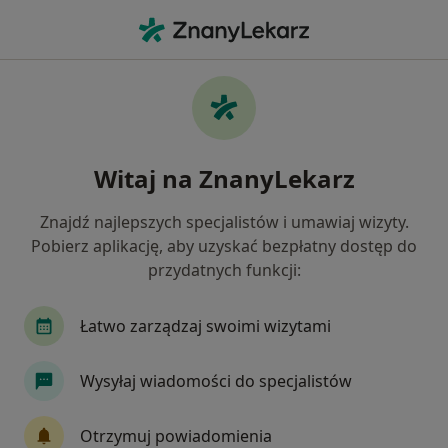
Me
Diabetolog • Brzeg, opolskie
Filtry
Mapa
Polecani diabetolodzy w Brzegu
Witaj na ZnanyLekarz
Jak działają wyniki wyszukiwania
Znajdź najlepszych specjalistów i umawiaj wizyty.
Pobierz aplikację, aby uzyskać bezpłatny dostęp do
przydatnych funkcji:
Łatwo zarządzaj swoimi wizytami
Wysyłaj wiadomości do specjalistów
Bezpieczne płatności
lek. Sonia Wasilewska
Otrzymuj powiadomienia