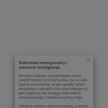
Chrobrego 64a, Oława
•
Mapa
Brak dostępnych specjalistów z wolnymi terminami w tym centrum medycznym.
Pokaż profil
Powiązane wyszukiwania
|
Oferty pracy - Diabetolog
W pobliżu Brzegu
Diabetolodzy w Wrocławiu
Dobrostan emocjonalny i
sztuczna inteligencja
Diabetolodzy w Opolu
Niniejsza ankieta, przygotowana przez
Diabetolodzy w Strzelinie
zespół Patient Care Doctoralia, ma na celu
lepsze zrozumienie, w jaki sposób ludzie
Diabetolodzy w Nysie
korzystają z narzędzi sztucznej inteligencji
jako wsparcia dla swojego dobrostanu
Diabetolodzy w Namysłowie
emocjonalnego i zdrowia psychicznego.
Więcej (7)
Udział w ankiecie jest anonimowy, a wyniki