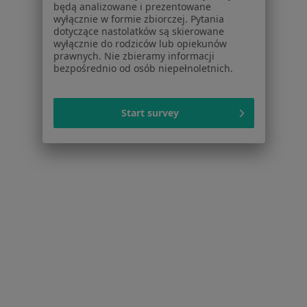
będą analizowane i prezentowane
Więcej w kategorii: W pobliżu Brzegu
wyłącznie w formie zbiorczej. Pytania
dotyczące nastolatków są skierowane
Najczęstsze schorzenia
wyłącznie do rodziców lub opiekunów
Cukrzyca Brzeg
prawnych. Nie zbieramy informacji
bezpośrednio od osób niepełnoletnich.
Cukrzyca ciążowa Brzeg
Cukrzyca typu 1 Brzeg
Start survey
Cukrzyca typu 2 Brzeg
Otyłość Brzeg
Więcej (4)
Więcej w kategorii: Najczęstsze schorzenia
Strona Główna
Diabetolog
Brzeg
Zmień miasto