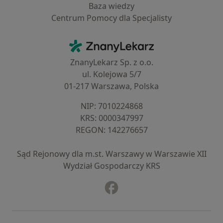
Baza wiedzy
Centrum Pomocy dla Specjalisty
Kontakt
ZnanyLekarz - Strona główna
ZnanyLekarz Sp. z o.o.
ul. Kolejowa 5/7
01-217 Warszawa, Polska
NIP: ⁠7010224868
KRS: ⁠0000347997
REGON: ⁠142276657
Sąd Rejonowy dla m.st. Warszawy w Warszawie XII
Wydział Gospodarczy KRS
Facebook
otwiera się w nowej karcie