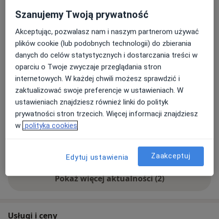
Wodorowe testy oddechowe to szybki i
Szanujemy Twoją prywatność
bezinwazyjny sposób na diagnostykę
nietolerancji pokarmowych oraz zaburzeń
Dowiedz się więcej
Akceptując, pozwalasz nam i naszym partnerom używać
mikroflory jelitowej.
plików cookie (lub podobnych technologii) do zbierania
20/04/2026
danych do celów statystycznych i dostarczania treści w
Testy dostępne w Unimed Kraków
oparciu o Twoje zwyczaje przeglądania stron
internetowych. W każdej chwili możesz sprawdzić i
Kiedy warto wykonać wodorowy test oddechowy?
zaktualizować swoje preferencje w ustawieniach. W
- Masz podejrzenie nietolerancji laktozy, fruktozy
ustawieniach znajdziesz również linki do polityk
lub innych węglowodanów
prywatności stron trzecich. Więcej informacji znajdziesz
- Cierpisz na przewlekłe wzdęcia, bóle brzucha,
w
polityka cookies
nadmierne gazy
- Masz problemy z wypróżnianiem lub
Zaakceptuj
Edytuj ustawienia
dolegliwości trawienne
Pokaż więcej aktualności (2)
Testy są szybkie, dokładne i pozwalają uzyskać
wyniki, które pomogą w dalszym leczeniu i
eliminacji dolegliwości. Zrób krok w stronę
Usługi i ceny
lepszego trawienia!