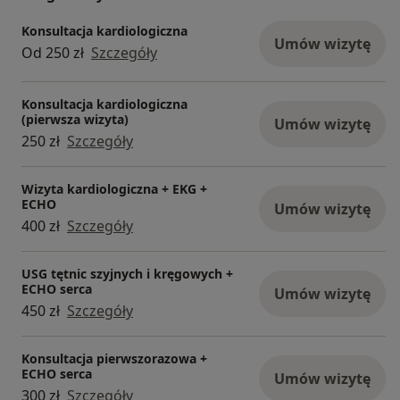
Konsultacja kardiologiczna
Umów się na wodorowy test oddechowy w
Umów wizytę
Od 250 zł
Szczegóły
Unimed!
Konsultacja kardiologiczna
(pierwsza wizyta)
Umów wizytę
250 zł
Szczegóły
Wizyta kardiologiczna + EKG +
ECHO
Umów wizytę
400 zł
Szczegóły
USG tętnic szyjnych i kręgowych +
ECHO serca
Umów wizytę
450 zł
Szczegóły
Konsultacja pierwszorazowa +
ECHO serca
Umów wizytę
300 zł
Szczegóły