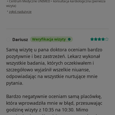
•
Centrum Medyczne UNIMED
•
konsultacja kardiologiczna (pierwsza
wizyta)
w opinii użytkownika Ak
•
zgłoś nadużycie
Dariusz
Weryfikacja wizyty
D
Samą wizytę u pana doktora oceniam bardzo
pozytywnie i bez zastrzeżeń. Lekarz wykonał
wszystkie badania, których oczekiwałem i
szczegółowo wyjaśnił wszelkie niuanse,
odpowiadając na wszystkie nurtujące mnie
pytania.
Bardzo negatywnie oceniam samą placówkę,
która wprowadziła mnie w błąd, przesuwając
godzinę wizyty z 10:35 na 10:30. Mimo