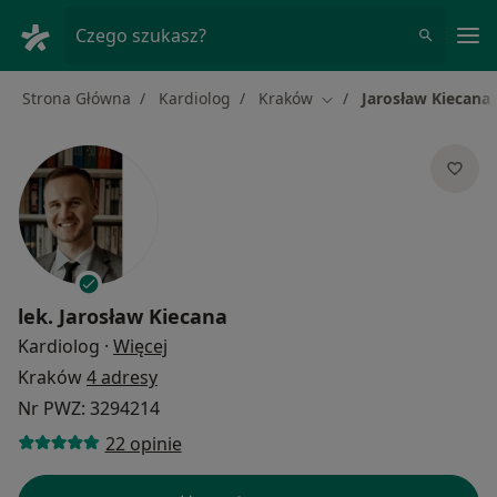
Me
Czego szukasz?
Strona Główna
Kardiolog
Kraków
Jarosław Kiecana
Zmień miasto
lek.
Jarosław Kiecana
O specjalizacjach
Kardiolog
·
Więcej
Kraków
4 adresy
Nr PWZ: 3294214
22 opinie