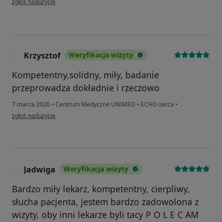
zgłoś nadużycie
Krzysztof
Weryfikacja wizyty
K
Kompetentny,solidny, miły, badanie
przeprowadza dokładnie i rzeczowo
7 marca 2026
•
Centrum Medyczne UNIMED
•
ECHO serca
•
w opinii użytkownika Krzysztof
zgłoś nadużycie
Jadwiga
Weryfikacja wizyty
J
Bardzo miły lekarz, kompetentny, cierpliwy,
słucha pacjenta, jestem bardzo zadowolona z
wizyty, oby inni lekarze byli tacy P O L E C AM