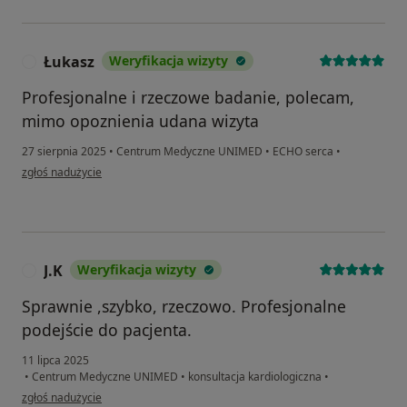
Łukasz
Weryfikacja wizyty
Ł
Profesjonalne i rzeczowe badanie, polecam,
mimo opoznienia udana wizyta
27 sierpnia 2025
•
Centrum Medyczne UNIMED
•
ECHO serca
•
w opinii użytkownika Łukasz
zgłoś nadużycie
J.K
Weryfikacja wizyty
J
Sprawnie ,szybko, rzeczowo. Profesjonalne
podejście do pacjenta.
11 lipca 2025
•
Centrum Medyczne UNIMED
•
konsultacja kardiologiczna
•
w opinii użytkownika J.K
zgłoś nadużycie