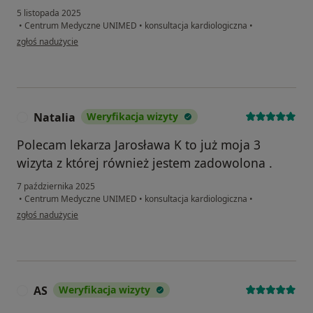
5 listopada 2025
•
Centrum Medyczne UNIMED
•
konsultacja kardiologiczna
•
w opinii użytkownika Jadwiga
zgłoś nadużycie
Natalia
Weryfikacja wizyty
N
Polecam lekarza Jarosława K to już moja 3
wizyta z której również jestem zadowolona .
7 października 2025
•
Centrum Medyczne UNIMED
•
konsultacja kardiologiczna
•
w opinii użytkownika Natalia
zgłoś nadużycie
AS
Weryfikacja wizyty
A