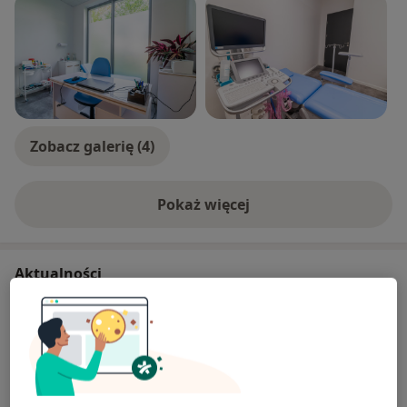
W gabinecie wykonuję EKG, badanie
echokardiograficzne i próbę wysiłkową na bieżni.
W pracy cenię sobie indywidualne podejście do
chorego, gdyż partnerski model relacji lekarz-pacjent
w atmosferze wzajemnego zaufania umożliwia
sprawną diagnostykę i skuteczne leczenie oraz jest
źródłem satysfakcji zawodowej z udzielonej pomocy
Zobacz galerię (4)
choremu.
Pokaż więcej
o doświadczeniu
Aktualności
lek. Jarosław Kiecana
Kordylewskiego 1, 31-542 Kraków
Masz problemy z wzdęciami, bólem brzucha,
wiatrami lub nieregularnym wypróżnianiem? To
mogą być objawy problemów trawiennych!