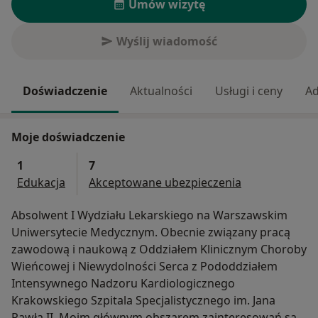
Umów wizytę
Wyślij wiadomość
Doświadczenie
Aktualności
Usługi i ceny
Ad
Moje doświadczenie
1
7
Edukacja
Akceptowane ubezpieczenia
Absolwent I Wydziału Lekarskiego na Warszawskim
Uniwersytecie Medycznym. Obecnie związany pracą
zawodową i naukową z Oddziałem Klinicznym Choroby
Wieńcowej i Niewydolności Serca z Pododdziałem
Intensywnego Nadzoru Kardiologicznego
Krakowskiego Szpitala Specjalistycznego im. Jana
Pawła II. Moim głównym obszarem zainteresowań są