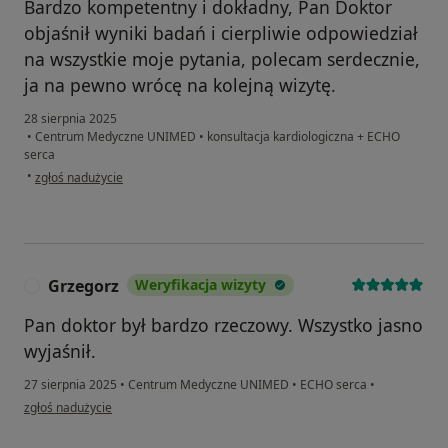
Bardzo kompetentny i dokładny, Pan Doktor
objaśnił wyniki badań i cierpliwie odpowiedział
na wszystkie moje pytania, polecam serdecznie,
ja na pewno wrócę na kolejną wizytę.
28 sierpnia 2025
•
Centrum Medyczne UNIMED
•
konsultacja kardiologiczna + ECHO
serca
w opinii użytkownika AS
•
zgłoś nadużycie
Grzegorz
Weryfikacja wizyty
G
Pan doktor był bardzo rzeczowy. Wszystko jasno
wyjaśnił.
27 sierpnia 2025
•
Centrum Medyczne UNIMED
•
ECHO serca
•
w opinii użytkownika Grzegorz
zgłoś nadużycie