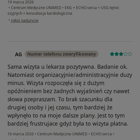
19 marca 2026
•
Centrum Medyczne UNIMED
•
EKG + ECHO serca + USG tętnic
szyjnych + konsultacja kardiologiczna
w opinii użytkownika Dariusz
•
zgłoś nadużycie
AG
Numer telefonu zweryfikowany
A
Sama wizyta u lekarza pozytywna. Badanie ok.
Natomiast organizacyjnie/administracyjnie duzy
minus. Wizyta rozpoczęła się z dużym
opóźnieniem bez żadnych wyjaśnień czy nawet
słowa pzepraszam. To brak szacunku dla
drugiej osoby i jej czasu, tym bardziej że
wpłynęło to na moje dalsze plany. Jest to tym
bardziej frustrujace gdyż była to wizyta płatna.
16 marca 2026
•
Centrum Medyczne UNIMED
•
ECHO serca
•
w opinii użytkownika AG