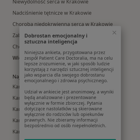
Niewydolność serca w Krakowie
Nadciśnienie tętnicze w Krakowie
Choroba niedokrwienna serca w Krakowie
Zaburzenia rytmu serca w Krakowie
Dobrostan emocjonalny i
sztuczna inteligencja
Choroba wieńcowa w Krakowie
Niniejsza ankieta, przygotowana przez
Więcej (15)
zespół Patient Care Doctoralia, ma na celu
lepsze zrozumienie, w jaki sposób ludzie
Więcej w kategorii: Najczęście leczone chorob
korzystają z narzędzi sztucznej inteligencji
jako wsparcia dla swojego dobrostanu
Najpopularniejsze ubezpieczenia
emocjonalnego i zdrowia psychicznego.
Kardiolodzy z Allianz w Krakowie
Udział w ankiecie jest anonimowy, a wyniki
Kardiolodzy z Signal Iduna w Krakowie
będą analizowane i prezentowane
wyłącznie w formie zbiorczej. Pytania
Kardiolodzy z JP MEDICA w Krakowie
dotyczące nastolatków są skierowane
wyłącznie do rodziców lub opiekunów
Kardiolodzy z TU Zdrowie w Krakowie
prawnych. Nie zbieramy informacji
bezpośrednio od osób niepełnoletnich.
Kardiolodzy z Świat Zdrowia w Krakowie