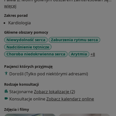
O mnie
choroby związane z zaburzeniami rytmu serca:
więcej
• migotanie i trzepotanie przedsionków,
Zakres porad
• arytmie komorowe i nadkomorowe,
Kardiologia
• bloki przewodzenia przedsionkowo-komorowego,
• zespół chorego węzła zatokowego,
Główne obszary pomocy
• kołatania serca,
Niewydolność serca
Zaburzenia rytmu serca
• omdlenia.
Nadciśnienie tętnicze
Wykonuję zabiegi implantacji rozruszników serca i
a11y_sr_m
Choroba niedokrwienna serca
Arytmia
+8
kardiowerterów-defibrylatorów oraz uczestniczę w
zabiegach ablacji arytmii w ramach Pracowni
Pacjenci których przyjmuję
Elektrofizjologii i Elektroterapii przy KChWiNS KSS im.
Dorośli (Tylko pod niektórymi adresami)
JP2.
Poza tym zajmuję się diagnostyką i leczeniem:
Rodzaje konsultacji
• choroby niedokrwiennej serca,
Stacjonarne
Zobacz lokalizacje (2)
• niewydolności serca
Konsultacje online
Zobacz kalendarz online
• nadciśnienia tętniczego,
• hiperlipidemii,
Zdjęcia i filmy
• wad zastawkowych.