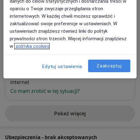
danych do celów statystycznych i dostarczania treści w
oparciu o Twoje zwyczaje przeglądania stron
internetowych. W każdej chwili możesz sprawdzić i
Samodzielny Publiczny Wojewódzki Szpital
zaktualizować swoje preferencje w ustawieniach. W
Specjalistyczny Nr 3 w Rybniku
ustawieniach znajdziesz również linki do polityk
Energetyków 46,
44-200
Rybnik
prywatności stron trzecich. Więcej informacji znajdziesz
w
polityka cookies
Powiększ mapę
otwiera się w nowej karcie
Zaakceptuj
Edytuj ustawienia
Dostępność
W tym gabinecie nie można umawiać wizyt przez
internet
Co mam zrobić w tej sytuacji?
Pokaż więcej
o adresie
Ubezpieczenia - brak akceptowanych