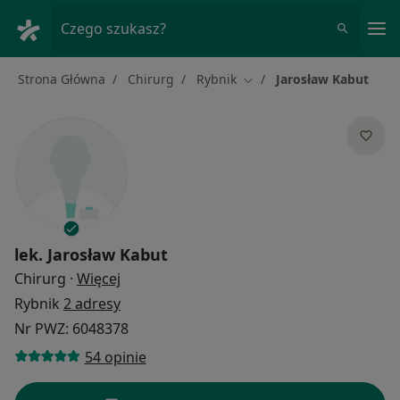
Me
Czego szukasz?
Strona Główna
Chirurg
Rybnik
Jarosław Kabut
Zmień miasto
lek.
Jarosław Kabut
O specjalizacjach
Chirurg
·
Więcej
Rybnik
2 adresy
Nr PWZ: 6048378
54 opinie