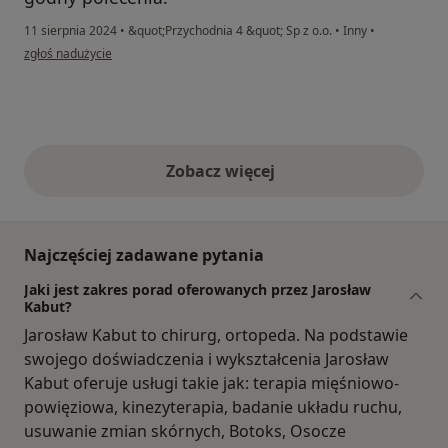
11 sierpnia 2024
•
&quot;Przychodnia 4 &quot; Sp z o.o.
•
Inny
•
w opinii użytkownika Mariusz
zgłoś nadużycie
Zobacz więcej
opinie powyżej
Najczęściej zadawane pytania
Jaki jest zakres porad oferowanych przez Jarosław
Kabut?
Jarosław Kabut to chirurg, ortopeda. Na podstawie
swojego doświadczenia i wykształcenia Jarosław
Kabut oferuje usługi takie jak: terapia mięśniowo-
powięziowa, kinezyterapia, badanie układu ruchu,
usuwanie zmian skórnych, Botoks, Osocze