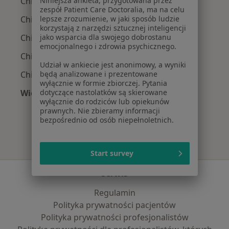
Chirurdzy z TELEMEDI w Rybniku
Niniejsza ankieta, przygotowana przez
zespół Patient Care Doctoralia, ma na celu
Chirurdzy z Świat Zdrowia w Rybniku
lepsze zrozumienie, w jaki sposób ludzie
korzystają z narzędzi sztucznej inteligencji
Chirurdzy z Saltus w Rybniku
jako wsparcia dla swojego dobrostanu
emocjonalnego i zdrowia psychicznego.
Chirurdzy z POLMED w Rybniku
Udział w ankiecie jest anonimowy, a wyniki
Chirurdzy z Medicover w Rybniku
będą analizowane i prezentowane
wyłącznie w formie zbiorczej. Pytania
Więcej (2)
dotyczące nastolatków są skierowane
wyłącznie do rodziców lub opiekunów
Więcej w kategorii: Najpopularniejsze ubezpie
prawnych. Nie zbieramy informacji
bezpośrednio od osób niepełnoletnich.
Start survey
Serwis
Regulamin
Polityka prywatności pacjentów
Polityka prywatności profesjonalistów