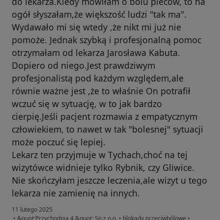
do lekarza.Kiedy mówiłam o bólu pleców, to na
ogół słyszałam,że większość ludzi "tak ma".
Wydawało mi się wtedy ,że nikt mi już nie
pomoże. Jednak szybką i profesjonalną pomoc
otrzymałam od lekarza Jarosława Kabuta.
Dopiero od niego.Jest prawdziwym
profesjonalistą pod każdym względem,ale
równie ważne jest ,że to właśnie On potrafił
wczuć się w sytuację, w to jak bardzo
cierpię.Jeśli pacjent rozmawia z empatycznym
człowiekiem, to nawet w tak "bolesnej" sytuacji
może poczuć się lepiej.
Lekarz ten przyjmuje w Tychach,choć na tej
wizytówce widnieje tylko Rybnik, czy Gliwice.
Nie skończyłam jeszcze leczenia,ale wizyt u tego
lekarza nie zamienię na innych.
11 lutego 2025
•
&quot;Przychodnia 4 &quot; Sp z o.o.
•
blokady przeciwbólowe
•