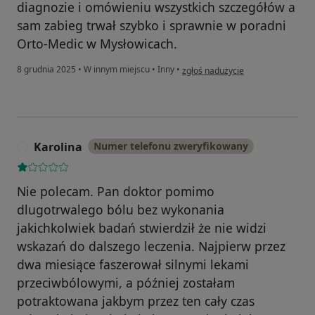
diagnozie i omówieniu wszystkich szczegółów a
sam zabieg trwał szybko i sprawnie w poradni
Orto-Medic w Mysłowicach.
w opinii użytkownika Michał
8 grudnia 2025
•
W innym miejscu
•
Inny
•
zgłoś nadużycie
Karolina
Numer telefonu zweryfikowany
K
Nie polecam. Pan doktor pomimo
dlugotrwalego bólu bez wykonania
jakichkolwiek badań stwierdził że nie widzi
wskazań do dalszego leczenia. Najpierw przez
dwa miesiące faszerował silnymi lekami
przeciwbólowymi, a później zostałam
potraktowana jakbym przez ten cały czas