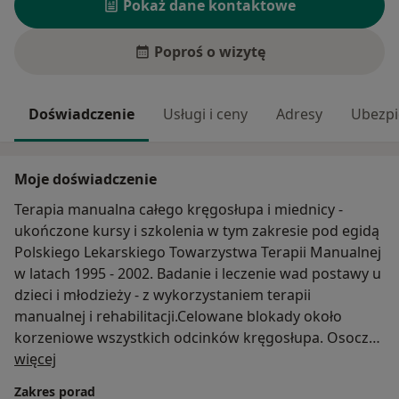
Pokaż dane kontaktowe
Poproś o wizytę
Doświadczenie
Usługi i ceny
Adresy
Ubezpi
Moje doświadczenie
Terapia manualna całego kręgosłupa i miednicy -
ukończone kursy i szkolenia w tym zakresie pod egidą
Polskiego Lekarskiego Towarzystwa Terapii Manualnej
w latach 1995 - 2002. Badanie i leczenie wad postawy u
dzieci i młodzieży - z wykorzystaniem terapii
manualnej i rehabilitacji.Celowane blokady około
korzeniowe wszystkich odcinków kręgosłupa. Osocze
O mnie
bogatopłytkowe PRP .
więcej
Zakres porad