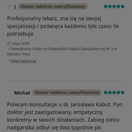
J
Numer telefonu zweryfikowany
Profesjonalny lekarz, zna się na swojej
specjalizacji i poświęca każdemu tyle czasu ile
potrzebuje
21 maja 2026
•
Samodzielny Publiczny Wojewódzki Szpital Specjalistyczny Nr 3 w
Rybniku
•
Inny
w opinii użytkownika J
•
zgłoś nadużycie
Michał
Numer telefonu zweryfikowany
M
Polecam konsultacje u dr. Jarosława Kabut. Pan
doktor jest zaangażowany, empatyczny,
konkretny w swoich działaniach. Zabieg cieśni
nadgarstka odbył się dwa tygodnie po