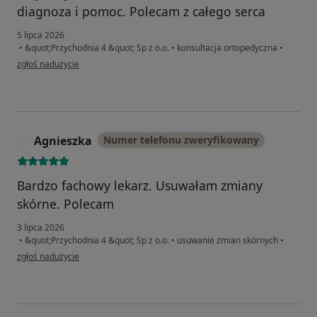
diagnoza i pomoc. Polecam z całego serca
5 lipca 2026
•
&quot;Przychodnia 4 &quot; Sp z o.o.
•
konsultacja ortopedyczna
•
w opinii użytkownika Wiktoria
zgłoś nadużycie
Agnieszka
Numer telefonu zweryfikowany
A
Bardzo fachowy lekarz. Usuwałam zmiany
skórne. Polecam
3 lipca 2026
•
&quot;Przychodnia 4 &quot; Sp z o.o.
•
usuwanie zmian skórnych
•
w opinii użytkownika Agnieszka
zgłoś nadużycie