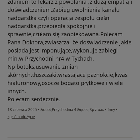
zdaniem to lekarz z powołania ,z dużą empatią i
doświadczeniem.Zabieg uwolnienia kanału
nadgarstka czyli operacja zespołu cieśni
nadgarstka,przebiegła spokojnie i
sprawnie,czułam się zaopiekowana.Polecam
Pana Doktora,zwłaszcza, że doświadczenie jakie
posiada jest imponujące,wykonuje zabiegi
min.w Przychodni nr4 w Tychach.
Np botoks,usuwanie zmian
skórnych,tłuszczaki,wrastające paznokcie,kwas
hialuronowy,osocze bogato płytkowe i wiele
innych.
Polecam serdecznie.
18 czerwca 2025
•
&quot;Przychodnia 4 &quot; Sp z o.o.
•
Inny
•
w opinii użytkownika Joanna
zgłoś nadużycie