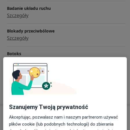
Badanie układu ruchu
Szczegóły
Blokady przeciwbólowe
Szczegóły
Botoks
Szczegóły
+ 7 usług
W jaki sposób ustalane są ceny?
Szanujemy Twoją prywatność
Adresy (2)
Akceptując, pozwalasz nam i naszym partnerom używać
plików cookie (lub podobnych technologii) do zbierania
Adres 1
Adres 2