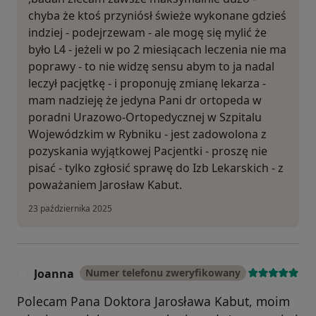
chyba że ktoś przyniósł świeże wykonane gdzieś
indziej - podejrzewam - ale mogę się mylić że
było L4 - jeżeli w po 2 miesiącach leczenia nie ma
poprawy - to nie widzę sensu abym to ja nadal
leczył pacjętkę - i proponuję zmianę lekarza -
mam nadzieję że jedyna Pani dr ortopeda w
poradni Urazowo-Ortopedycznej w Szpitalu
Wojewódzkim w Rybniku - jest zadowolona z
pozyskania wyjątkowej Pacjentki - proszę nie
pisać - tylko zgłosić sprawę do Izb Lekarskich - z
poważaniem Jarosław Kabut.
23 października 2025
Joanna
Numer telefonu zweryfikowany
J
Polecam Pana Doktora Jarosława Kabut, moim