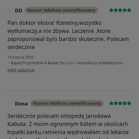
DD
Numer telefonu zweryfikowany
D
Pan doktor ekstra! Rzetelny,wszystko
wytłumaczy,a nie zbywa. Leczenie ,ktore
zaproponowal bylo bardzo skuteczne. Polecam
serdecznie
14 marca 2025
•
&quot;Przychodnia 4 &quot; Sp z o.o.
•
konsultacja ortopedyczna
•
w opinii użytkownika DD
zgłoś nadużycie
Ilona
Numer telefonu zweryfikowany
I
Serdecznie polecam ortopedę Jarosława
Kabuta. Z moim ogromnym bólem w okolicach
łopatki,karku,ramienia wędrowałam od lekarza