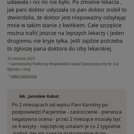
udawała i nic mi nie było. Po zmianie lekarza ,
jak pani doktor usłyszała co pan doktor zrobił to
stwierdziła, że doktor jest niepoważny odsyłając
mnie w takim stanie z kwitkiem. Całe szczęście
można trafić jeszcze na lepszych lekarzy i jeden
drugiemu nie kryje tyłka. Jeśli zajdzie potrzeba
to zgłoszę pana doktora do izby lekarskiej.
22 sierpnia 2025
•
Samodzielny Publiczny Wojewódzki Szpital Specjalistyczny Nr 3 w
Rybniku
•
Inny
w opinii użytkownika Karolina
•
zgłoś nadużycie
lek. Jarosław Kabut
Po 2 miesiącach od wpisu Pani Karoliny po
podpowiedzi Pacjentów - zaskoczenie - pierwsza
negatywna ocena - przez 2 miesiące musiały być
ze 4 wizyty - najczęściej ustalam je co 2 tygodnie
,badań zlecam zawsze maksymalnie dużo -