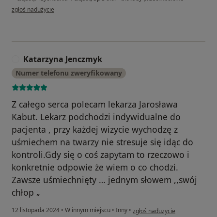
w opinii użytkownika Ilona
zgłoś nadużycie
Katarzyna Jenczmyk
K
Numer telefonu zweryfikowany
Z całego serca polecam lekarza Jarosława
Kabut. Lekarz podchodzi indywidualne do
pacjenta , przy każdej wizycie wychodzę z
uśmiechem na twarzy nie stresuje się idąc do
kontroli.Gdy się o coś zapytam to rzeczowo i
konkretnie odpowie że wiem o co chodzi.
Zawsze uśmiechnięty … jednym słowem ,,swój
chłop „
w opinii użytkownika Katarzyna
12 listopada 2024
•
W innym miejscu
•
Inny
•
zgłoś nadużycie