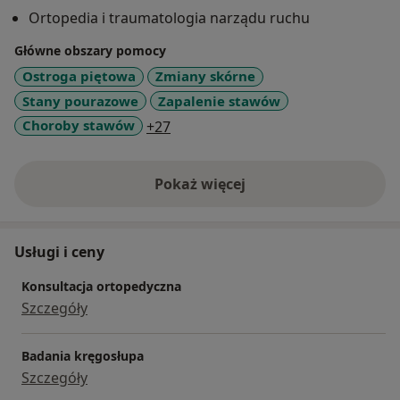
Ortopedia i traumatologia narządu ruchu
Główne obszary pomocy
Ostroga piętowa
Zmiany skórne
Stany pourazowe
Zapalenie stawów
a11y_sr_more_diseases
Choroby stawów
+27
Pokaż więcej
o doświadczeniu
Usługi i ceny
Konsultacja ortopedyczna
Szczegóły
Badania kręgosłupa
Szczegóły