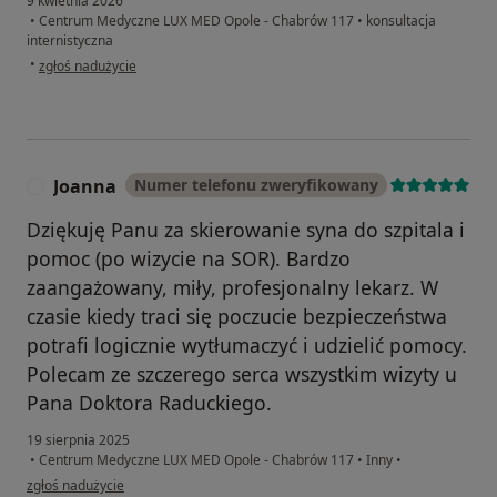
9 kwietnia 2026
•
Centrum Medyczne LUX MED Opole - Chabrów 117
•
konsultacja
internistyczna
w opinii użytkownika M.S.
•
zgłoś nadużycie
Joanna
Numer telefonu zweryfikowany
J
Dziękuję Panu za skierowanie syna do szpitala i
pomoc (po wizycie na SOR). Bardzo
zaangażowany, miły, profesjonalny lekarz. W
czasie kiedy traci się poczucie bezpieczeństwa
potrafi logicznie wytłumaczyć i udzielić pomocy.
Polecam ze szczerego serca wszystkim wizyty u
Pana Doktora Raduckiego.
19 sierpnia 2025
•
Centrum Medyczne LUX MED Opole - Chabrów 117
•
Inny
•
w opinii użytkownika Joanna
zgłoś nadużycie