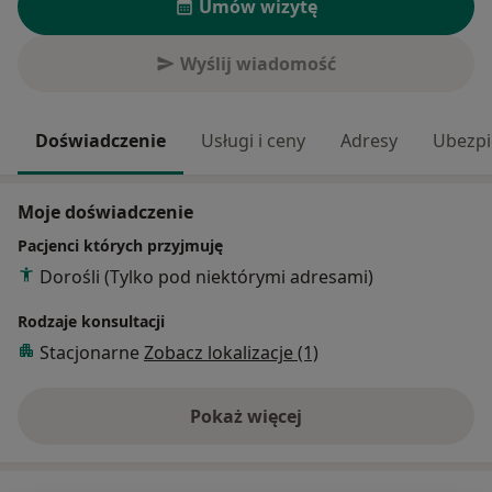
Umów wizytę
Wyślij wiadomość
Doświadczenie
Usługi i ceny
Adresy
Ubezpi
Moje doświadczenie
Pacjenci których przyjmuję
Dorośli (Tylko pod niektórymi adresami)
Rodzaje konsultacji
Stacjonarne
Zobacz lokalizacje (1)
Pokaż więcej
o doświadczeniu