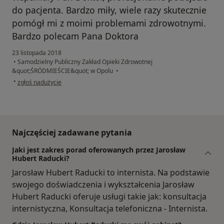
do pacjenta. Bardzo miły, wiele razy skutecznie
pomógł mi z moimi problemami zdrowotnymi.
Bardzo polecam Pana Doktora
23 listopada 2018
•
Samodzielny Publiczny Zakład Opieki Zdrowotnej
&quot;ŚRÓDMIEŚCIE&quot; w Opolu
•
w opinii użytkownika Ewa
•
zgłoś nadużycie
Najczęściej zadawane pytania
Jaki jest zakres porad oferowanych przez Jarosław
Hubert Raducki?
Jarosław Hubert Raducki to internista. Na podstawie
swojego doświadczenia i wykształcenia Jarosław
Hubert Raducki oferuje usługi takie jak: konsultacja
internistyczna, Konsultacja telefoniczna - Internista.