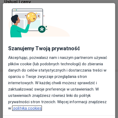
Usługi i ceny
Konsultacja internistyczna
Od 269 zł
Szczegóły
Konsultacja telefoniczna - Internista
Od 169 zł
Szczegóły
Szanujemy Twoją prywatność
Akceptując, pozwalasz nam i naszym partnerom używać
W jaki sposób ustalane są ceny?
plików cookie (lub podobnych technologii) do zbierania
danych do celów statystycznych i dostarczania treści w
oparciu o Twoje zwyczaje przeglądania stron
Adresy (3)
internetowych. W każdej chwili możesz sprawdzić i
zaktualizować swoje preferencje w ustawieniach. W
Adres 1
Adres 2
Adres 3
ustawieniach znajdziesz również linki do polityk
prywatności stron trzecich. Więcej informacji znajdziesz
w
polityka cookies
Centrum Medyczne LUX MED Opole -