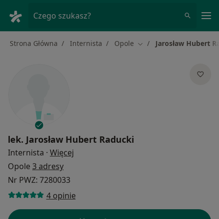
Me
Czego szukasz?
Strona Główna
Internista
Opole
Jarosław Hubert R
Zmień miasto
lek.
Jarosław Hubert Raducki
O specjalizacjach
Internista
·
Więcej
Opole
3 adresy
Nr PWZ: 7280033
4 opinie