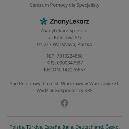
Centrum Pomocy dla Specjalisty
Kontakt
ZnanyLekarz - Strona główna
ZnanyLekarz Sp. z o.o.
ul. Kolejowa 5/7
01-217 Warszawa, Polska
NIP: ⁠7010224868
KRS: ⁠0000347997
REGON: ⁠142276657
Sąd Rejonowy dla m.st. Warszawy w Warszawie XII
Wydział Gospodarczy KRS
Facebook
otwiera się w nowej karcie
otwiera się w nowej karcie
otwiera się w nowej karcie
otwiera się w nowej karcie
otwiera się w nowej karci
otwiera się
otwi
Polska
,
Türkiye
,
España
,
Italia
,
Deutschland
,
Česko
,