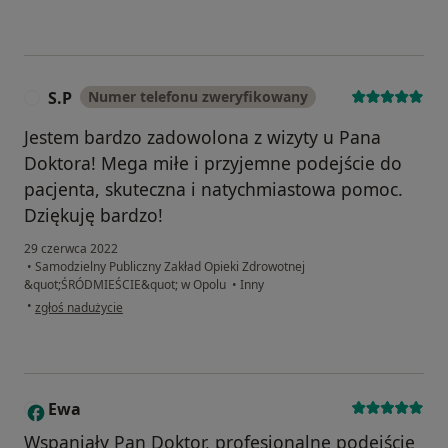
S.P
Numer telefonu zweryfikowany
S
Jestem bardzo zadowolona z wizyty u Pana
Doktora! Mega miłe i przyjemne podejście do
pacjenta, skuteczna i natychmiastowa pomoc.
Dziękuję bardzo!
29 czerwca 2022
•
Samodzielny Publiczny Zakład Opieki Zdrowotnej
&quot;ŚRÓDMIEŚCIE&quot; w Opolu
•
Inny
w opinii użytkownika S.P
•
zgłoś nadużycie
Ewa
E
Wspaniały Pan Doktor, profesjonalne podejście