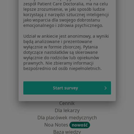
Centrum prasowe
zespół Patient Care Doctoralia, ma na celu
Kontakt
lepsze zrozumienie, w jaki sposób ludzie
korzystają z narzędzi sztucznej inteligencji
Dla pacjentów
jako wsparcia dla swojego dobrostanu
emocjonalnego i zdrowia psychicznego.
Lekarze
Udział w ankiecie jest anonimowy, a wyniki
Placówki medyczne
będą analizowane i prezentowane
Pytania i odpowiedzi
wyłącznie w formie zbiorczej. Pytania
Usługi i zabiegi
dotyczące nastolatków są skierowane
wyłącznie do rodziców lub opiekunów
Choroby
prawnych. Nie zbieramy informacji
Pomoc
bezpośrednio od osób niepełnoletnich.
Aplikacje mobilne
Blog dla pacjentów
Start survey
Dla profesjonalistów
Cennik
Dla lekarzy
Dla placówek medycznych
Noa Notes
nowość
Baza wiedzy