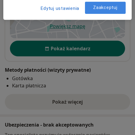
Chabrów 117
Chabrów 117,
45-221
Opole
Zaakceptuj
Edytuj ustawienia
Powiększ mapę
otwiera się w nowej karcie
Dostępność
Pokaż kalendarz
Metody płatności (wizyty prywatne)
Gotówka
Karta płatnicza
Pokaż więcej
o adresie
Ubezpieczenia - brak akceptowanych
Ten specjalista przyjmuje wyłącznie pacjentów