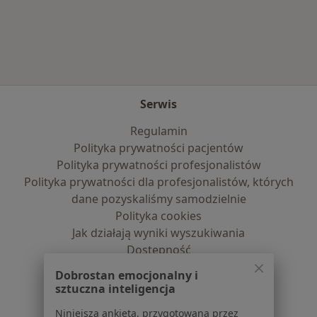
Więcej w kategorii: Najczęście leczone chorob
Serwis
Regulamin
Polityka prywatności pacjentów
Polityka prywatności profesjonalistów
Polityka prywatności dla profesjonalistów, których
dane pozyskaliśmy samodzielnie
Polityka cookies
Jak działają wyniki wyszukiwania
Dostępność
O nas
Dobrostan emocjonalny i
Praca
Rekrutujemy!
sztuczna inteligencja
Partnerzy
Niniejsza ankieta, przygotowana przez