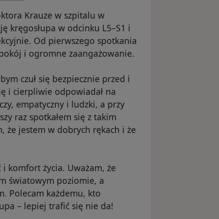
ktora Krauze w szpitalu w
ję kręgosłupa w odcinku L5–S1 i
ekcyjnie. Od pierwszego spotkania
 spokój i ogromne zaangażowanie.
ebym czuł się bezpiecznie przed i
gę i cierpliwie odpowiadał na
czy, empatyczny i ludzki, a przy
zy raz spotkałem się z takim
, że jestem w dobrych rękach i że
 i komfort życia. Uważam, że
ym światowym poziomie, a
em. Polecam każdemu, kto
a – lepiej trafić się nie da!