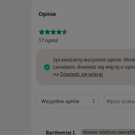
Opinie
17 opinii
Sprawdzamy wszystkie opinie. Mode
zasadami, dowiedz się więcej o opin
Dowiedz się w
na
Dowiedz się więcej
Szukaj w opi
Bartłomiej I.
Numer telefonu zweryf
B