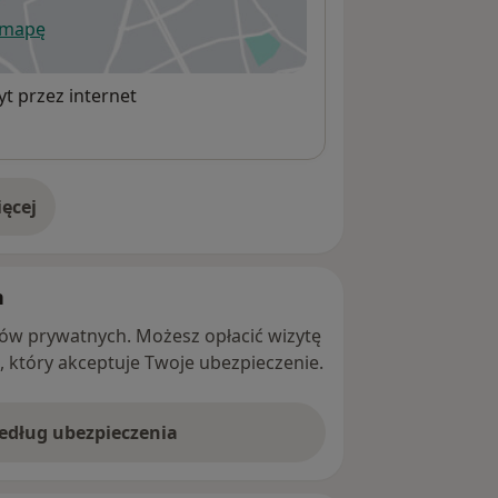
 mapę
wiera się w nowej karcie
t przez internet
ęcej
adresie
h
ntów prywatnych. Możesz opłacić wizytę
ę, który akceptuje Twoje ubezpieczenie.
według ubezpieczenia