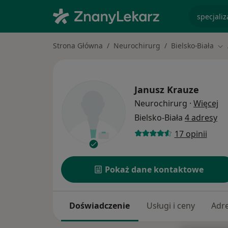
specjaliz
Strona Główna
Neurochirurg
Bielsko-Biała
Zm
Janusz Krauze
O 
Neurochirurg
·
Więcej
Bielsko-Biała
4 adresy
17 opinii
Pokaż dane kontaktowe
Doświadczenie
Usługi i ceny
Adr