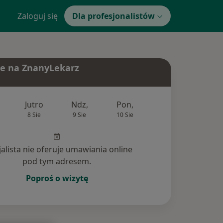
Zaloguj się
Dla profesjonalistów
e na ZnanyLekarz
Jutro
Ndz,
Pon,
Wt,
Śr,
8 Sie
9 Sie
10 Sie
11 Sie
12 Si
jalista nie oferuje umawiania online
pod tym adresem.
Poproś o wizytę