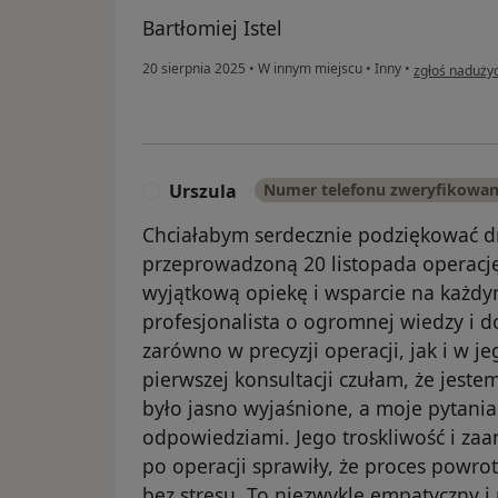
Bartłomiej Istel
w opinii użytk
20 sierpnia 2025
•
W innym miejscu
•
Inny
•
zgłoś naduży
Urszula
Numer telefonu zweryfikowa
U
Chciałabym serdecznie podziękować d
przeprowadzoną 20 listopada operację
wyjątkową opiekę i wsparcie na każdym
profesjonalista o ogromnej wiedzy i d
zarówno w precyzji operacji, jak i w j
pierwszej konsultacji czułam, że jeste
było jasno wyjaśnione, a moje pytania 
odpowiedziami. Jego troskliwość i za
po operacji sprawiły, że proces powro
bez stresu. To niezwykle empatyczny i 