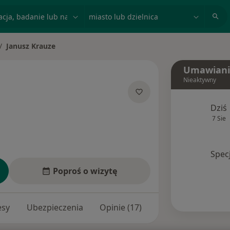
acja, badanie lub nazwisko
miasto lub dzielnica
Janusz Krauze
ień miasto
Umawiani
Nieaktywny
specjalizacjach
Dziś
7 Sie
Spec
Poproś o wizytę
esy
Ubezpieczenia
Opinie (17)