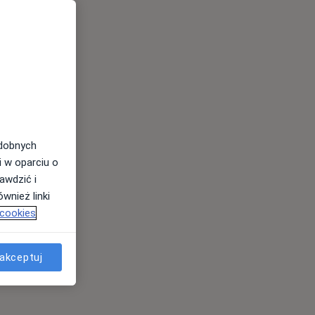
odobnych
i w oparciu o
awdzić i
wnież linki
 cookies
akceptuj