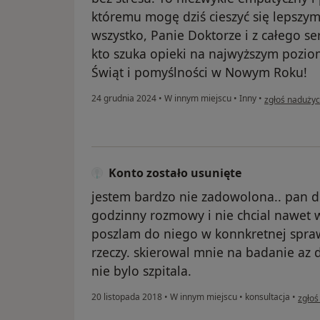
któremu mogę dziś cieszyć się lepszym
wszystko, Panie Doktorze i z całego s
kto szuka opieki na najwyższym poziom
Świąt i pomyślności w Nowym Roku!
w opinii użyt
24 grudnia 2024
•
W innym miejscu
•
Inny
•
zgłoś nadużyc
Konto zostało usunięte
jestem bardzo nie zadowolona.. pan do
godzinny rozmowy i nie chcial nawet w
poszlam do niego w konnkretnej spra
rzeczy. skierowal mnie na badanie az 
nie bylo szpitala.
w opi
20 listopada 2018
•
W innym miejscu
•
konsultacja
•
zgłoś