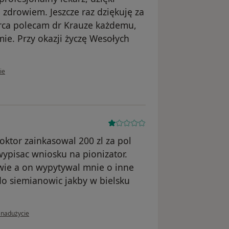
 zdrowiem. Jeszcze raz dziękuję za
erca polecam dr Krauze każdemu,
ie. Przy okazji życzę Wesołych
kownika Urszula
ie
ktor zainkasowal 200 zl za pol
ypisac wniosku na pionizator.
wie a on wypytywal mnie o inne
do siemianowic jakby w bielsku
nii użytkownika Konto zostało usunięte
 nadużycie