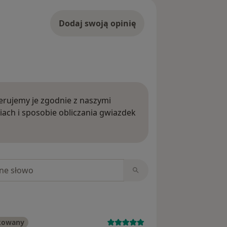
Dodaj swoją opinię
rujemy je zgodnie z naszymi
iach i sposobie obliczania gwiazdek
ięcej o opiniach
niach
ikowany