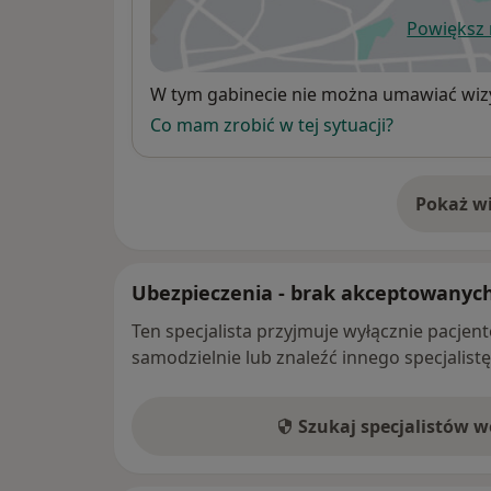
Powiększ
ot
Dostępność
W tym gabinecie nie można umawiać wizy
Co mam zrobić w tej sytuacji?
Pokaż wi
o 
Ubezpieczenia - brak akceptowanyc
Ten specjalista przyjmuje wyłącznie pacje
samodzielnie lub znaleźć innego specjalist
Szukaj specjalistów 