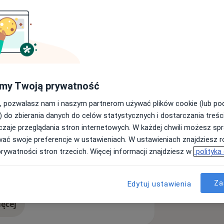
horób układu nerwowego. W trakcie
iekawymi przypadkami medycznymi.
enia zawodowe. Do każdego pacjenta
stwa zdrowiu oraz satysfakcji. Oferuję
o w mojej mocy, aby zapewnić Państwu
my Twoją prywatność
, pozwalasz nam i naszym partnerom używać plików cookie (lub p
) do zbierania danych do celów statystycznych i dostarczania treśc
zaje przeglądania stron internetowych. W każdej chwili możesz spr
wać swoje preferencje w ustawieniach. W ustawieniach znajdziesz ró
prywatności stron trzecich. Więcej informacji znajdziesz w
polityka
upa
Choroby kręgosłupa
diseases
Za
Edytuj ustawienia
ęcej
doświadczeniu