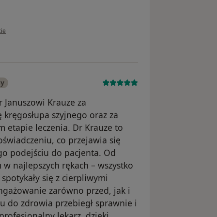
ownika Bartłomiej I.
cie
ny
r Januszowi Krauze za
 kręgosłupa szyjnego oraz za
 etapie leczenia. Dr Krauze to
oświadczeniu, co przejawia się
ego podejściu do pacjenta. Od
m w najlepszych rękach – wszystko
spotykały się z cierpliwymi
angażowanie zarówno przed, jak i
tu do zdrowia przebiegł sprawnie i
profesjonalny lekarz, dzięki