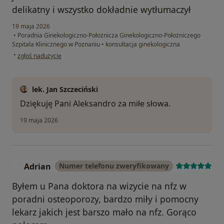
delikatny i wszystko dokładnie wytłumaczył
19 maja 2026
•
Poradnia Ginekologiczno-Położnicza Ginekologiczno-Położniczego
Szpitala Klinicznego w Poznaniu
•
konsultacja ginekologiczna
w opinii użytkownika Aleksandra
•
zgłoś nadużycie
lek. Jan Szczeciński
Dziękuję Pani Aleksandro za miłe słowa.
19 maja 2026
Adrian
Numer telefonu zweryfikowany
A
Byłem u Pana doktora na wizycie na nfz w
poradni osteoporozy, bardzo miły i pomocny
lekarz jakich jest barszo mało na nfz. Gorąco