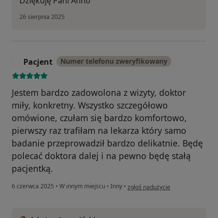
Dziękuję Pani Anno
26 sierpnia 2025
Pacjent
Numer telefonu zweryfikowany
P
Jestem bardzo zadowolona z wizyty, doktor
miły, konkretny. Wszystko szczegółowo
omówione, czułam się bardzo komfortowo,
pierwszy raz trafiłam na lekarza który samo
badanie przeprowadził bardzo delikatnie. Będę
polecać doktora dalej i na pewno będę stałą
pacjentką.
w opinii użytkownika Pacjent
6 czerwca 2025
•
W innym miejscu
•
Inny
•
zgłoś nadużycie