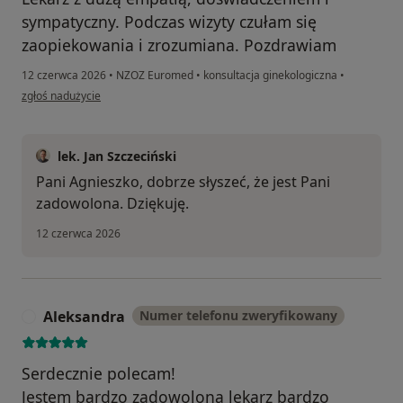
sympatyczny. Podczas wizyty czułam się
zaopiekowania i zrozumiana. Pozdrawiam
12 czerwca 2026
•
NZOZ Euromed
•
konsultacja ginekologiczna
•
w opinii użytkownika Agnieszka Błaszczyk
zgłoś nadużycie
lek. Jan Szczeciński
Pani Agnieszko, dobrze słyszeć, że jest Pani
zadowolona. Dziękuję.
12 czerwca 2026
Aleksandra
Numer telefonu zweryfikowany
A
Serdecznie polecam!
Jestem bardzo zadowolona lekarz bardzo