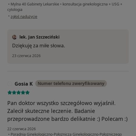
•
Mylna 40 Gabinety Lekarskie
•
konsultacja ginekologiczna + USG +
cytologia
w opinii użytkownika A.M
•
zgłoś nadużycie
lek. Jan Szczeciński
Dziękuję za miłe słowa.
23 czerwca 2026
Gosia K
Numer telefonu zweryfikowany
G
Pan doktor wszystko szczegółowo wyjaśnił.
Zalecił skuteczne leczenie. Badanie
przeprowadzone bardzo delikatnie :) Polecam :)
22 czerwca 2026
•
Poradnia Ginekologiczno-Położnicza Ginekologiczno-Położniczego