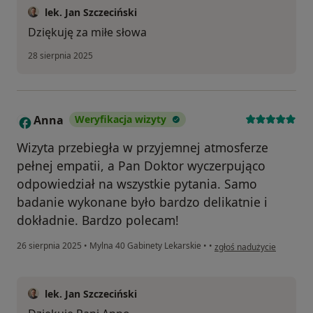
lek. Jan Szczeciński
Dziękuję za miłe słowa
28 sierpnia 2025
Anna
Weryfikacja wizyty
A
Wizyta przebiegła w przyjemnej atmosferze
pełnej empatii, a Pan Doktor wyczerpująco
odpowiedział na wszystkie pytania. Samo
badanie wykonane było bardzo delikatnie i
dokładnie. Bardzo polecam!
w opinii użytkownika Ann
26 sierpnia 2025
•
Mylna 40 Gabinety Lekarskie
•
•
zgłoś nadużycie
lek. Jan Szczeciński