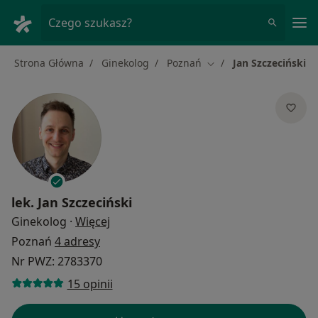
Me
Czego szukasz?
Strona Główna
Ginekolog
Poznań
Jan Szczeciński
Zmień miasto
lek.
Jan Szczeciński
O specjalizacjach
Ginekolog
·
Więcej
Poznań
4 adresy
Nr PWZ: 2783370
15 opinii