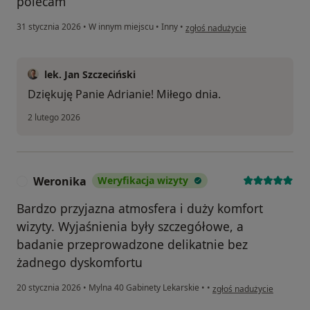
polecam
w opinii użytkownika Adrian
31 stycznia 2026
•
W innym miejscu
•
Inny
•
zgłoś nadużycie
lek. Jan Szczeciński
Dziękuję Panie Adrianie! Miłego dnia.
2 lutego 2026
Weronika
Weryfikacja wizyty
W
Bardzo przyjazna atmosfera i duży komfort
wizyty. Wyjaśnienia były szczegółowe, a
badanie przeprowadzone delikatnie bez
żadnego dyskomfortu
w opinii użytkownika Wer
20 stycznia 2026
•
Mylna 40 Gabinety Lekarskie
•
•
zgłoś nadużycie