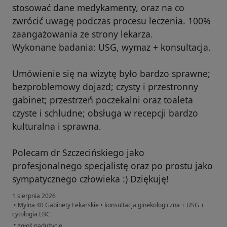
stosować dane medykamenty, oraz na co
zwrócić uwagę podczas procesu leczenia. 100%
zaangażowania ze strony lekarza.
Wykonane badania: USG, wymaz + konsultacja.
Umówienie się na wizytę było bardzo sprawne;
bezproblemowy dojazd; czysty i przestronny
gabinet; przestrzeń poczekalni oraz toaleta
czyste i schludne; obsługa w recepcji bardzo
kulturalna i sprawna.
Polecam dr Szczecińskiego jako
profesjonalnego specjalistę oraz po prostu jako
sympatycznego człowieka :) Dziękuję!
1 sierpnia 2026
•
Mylna 40 Gabinety Lekarskie
•
konsultacja ginekologiczna + USG +
cytologia LBC
w opinii użytkownika Monika
•
zgłoś nadużycie