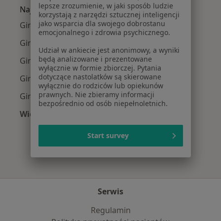
lepsze zrozumienie, w jaki sposób ludzie
Najpopularniejsze ubezpieczenia
korzystają z narzędzi sztucznej inteligencji
jako wsparcia dla swojego dobrostanu
Ginekolodzy z Allianz w Poznaniu
emocjonalnego i zdrowia psychicznego.
Ginekolodzy z PZU Zdrowie w Poznaniu
Udział w ankiecie jest anonimowy, a wyniki
będą analizowane i prezentowane
Ginekolodzy z Enel-med w Poznaniu
wyłącznie w formie zbiorczej. Pytania
dotyczące nastolatków są skierowane
Ginekolodzy z NFZ w Poznaniu
wyłącznie do rodziców lub opiekunów
prawnych. Nie zbieramy informacji
Ginekolodzy z LUX MED w Poznaniu
bezpośrednio od osób niepełnoletnich.
Więcej (9)
Więcej w kategorii: Najpopularniejsze ubezpie
Start survey
Serwis
Regulamin