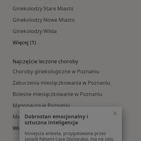
Ginekolodzy Stare Miasto
Ginekolodzy Nowe Miasto
Ginekolodzy Wilda
Więcej (1)
Więcej w kategorii: Ginekolodzy w pobliżu
Najczęście leczone choroby
Choroby ginekologiczne w Poznaniu
Zaburzenia miesiączkowania w Poznaniu
Bolesne miesiączkowanie w Poznaniu
Menopauza w Poznaniu
Dobrostan emocjonalny i
Mięśniaki macicy w Poznaniu
sztuczna inteligencja
Więcej (15)
Niniejsza ankieta, przygotowana przez
Więcej w kategorii: Najczęście leczone chorob
zespół Patient Care Doctoralia, ma na celu