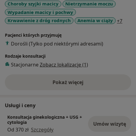
Choroby szyjki macicy
Nietrzymanie moczu
obecnie w Klinice Onkologii Ginekologicznej w
Wypadanie macicy i pochwy
Ginekologiczno-Położniczym Szpitalu Klinicznym im.
Heliodora Święcickiego Uniwersytetu Medycznego im.
a11y_
Krwawienie z dróg rodnych
Anemia w ciąży
+7
Karola Marcinkowskiego w Poznaniu.
Pacjenci których przyjmuję
W zakresie moich zainteresowań zawodowych
Dorośli (Tylko pod niektórymi adresami)
znajdują się zagadnienia związane z ginekologią jak i
Rodzaje konsultacji
położnictwem. W szczególności chirurgia
ginekologiczna z naciskiem na techniki małoinwazyjne
Stacjonarne
Zobacz lokalizacje (1)
i laparoskopowe.
Pokaż więcej
o doświadczeniu
Usługi i ceny
Konsultacja ginekologiczna + USG +
cytologia
Umów wizytę
Od 370 zł
Szczegóły