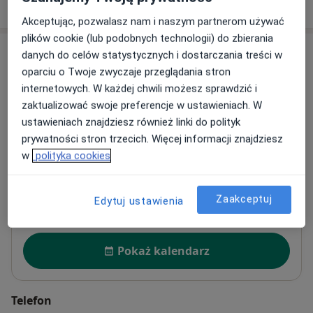
W jaki sposób ustalane są ceny?
Akceptując, pozwalasz nam i naszym partnerom używać
plików cookie (lub podobnych technologii) do zbierania
Adresy (4)
danych do celów statystycznych i dostarczania treści w
oparciu o Twoje zwyczaje przeglądania stron
Adres 1
Adres 2
Adres 3
Adres 4
internetowych. W każdej chwili możesz sprawdzić i
zaktualizować swoje preferencje w ustawieniach. W
ustawieniach znajdziesz również linki do polityk
Mylna 40 Gabinety Lekarskie
prywatności stron trzecich. Więcej informacji znajdziesz
Mylna 40/66,
Jeżyce
, 60-857
Poznań
w
polityka cookies
Powiększ mapę
Zaakceptuj
Edytuj ustawienia
otwiera się w nowej karcie
Dostępność
Pokaż kalendarz
Telefon