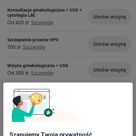
Konsultacja ginekologiczna + USG +
cytologia LBC
Umów wizytę
Od 420 zł
Szczegóły
Szczepienie przeciw HPV
Umów wizytę
700 zł
Szczegóły
Wizyta ginekologiczna + USG
Umów wizytę
Od 300 zł
Szczegóły
Wizyta położnicza + usg położnicze
(w ciąży)
Umów wizytę
Od 300 zł
Szczegóły
+ 1 usługa
Szanujemy Twoją prywatność