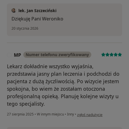
lek. Jan Szczeciński
Dziękuję Pani Weroniko
20 stycznia 2026
MP
Numer telefonu zweryfikowany
M
Lekarz dokładnie wszystko wyjaśnia,
przedstawia jasny plan leczenia i podchodzi do
pacjenta z dużą życzliwością. Po wizycie jestem
spokojna, bo wiem że zostałam otoczona
profesjonalną opieką. Planuję kolejne wizyty u
tego specjalisty.
w opinii użytkownika MP
27 sierpnia 2025
•
W innym miejscu
•
Inny
•
zgłoś nadużycie