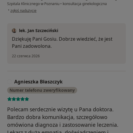
Szpitala Klinicznego w Poznaniu
•
konsultacja ginekologiczna
w opinii użytkownika Gosia K
•
zgłoś nadużycie
lek. Jan Szczeciński
Dziękuję Pani Gosiu. Dobrze wiedzieć, że jest
Pani zadowolona.
22 czerwca 2026
Agnieszka Błaszczyk
A
Numer telefonu zweryfikowany
Polecam serdecznie wizytę u Pana doktora.
Bardzo dobra komunikacja, szczegółowo
omówiona diagnoza i zastosowanie leczenia.
Lekarz z dużą empatią, doświadczeniem i