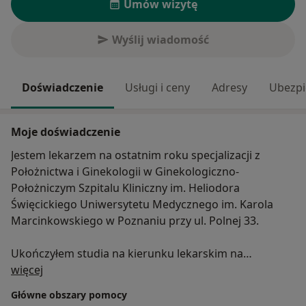
Umów wizytę
Wyślij wiadomość
Doświadczenie
Usługi i ceny
Adresy
Ubezpi
Moje doświadczenie
Jestem lekarzem na ostatnim roku specjalizacji z
Położnictwa i Ginekologii w Ginekologiczno-
Położniczym Szpitalu Kliniczny im. Heliodora
Święcickiego Uniwersytetu Medycznego im. Karola
Marcinkowskiego w Poznaniu przy ul. Polnej 33.
Ukończyłem studia na kierunku lekarskim na
O mnie
Uniwersytecie Medycznym im. Karola
więcej
Marcinkowskiego w Poznaniu. Pracowałem
Główne obszary pomocy
dotychczas w Klinice Ginekologii Operacyjnej, a