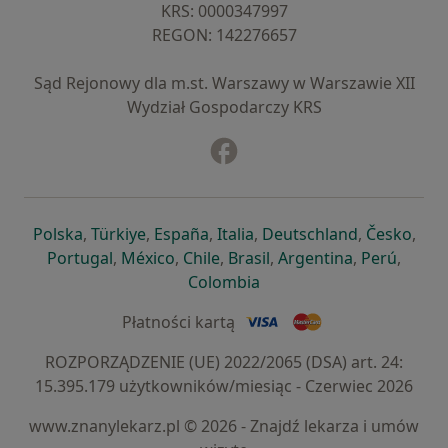
KRS: ⁠0000347997
REGON: ⁠142276657
Sąd Rejonowy dla m.st. Warszawy w Warszawie XII
Wydział Gospodarczy KRS
Facebook
otwiera się w nowej karcie
otwiera się w nowej karcie
otwiera się w nowej karcie
otwiera się w nowej karcie
otwiera się w nowej karci
otwiera się
otwi
Polska
,
Türkiye
,
España
,
Italia
,
Deutschland
,
Česko
,
otwiera się w nowej karcie
otwiera się w nowej karcie
otwiera się w nowej karcie
otwiera się w nowej kar
otwiera się 
otwier
Portugal
,
México
,
Chile
,
Brasil
,
Argentina
,
Perú
,
otwiera się w nowej karc
Colombia
Płatności kartą
ROZPORZĄDZENIE (UE) 2022/2065 (DSA) art. 24:
15.395.179 użytkowników/miesiąc - Czerwiec 2026
www.znanylekarz.pl © 2026 - Znajdź lekarza i umów