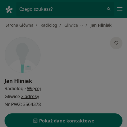
Me
Czego szukasz?
Strona Główna
Radiolog
Gliwice
Jan Hliniak
Zmień miasto
Jan Hliniak
O specjalizacjach
Radiolog
·
Więcej
Gliwice
2 adresy
Nr PWZ: 3564378
Pokaż dane kontaktowe