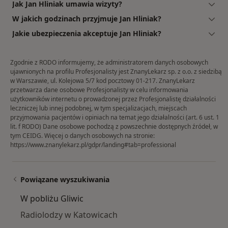
Jak Jan Hliniak umawia wizyty?
W jakich godzinach przyjmuje Jan Hliniak?
Jakie ubezpieczenia akceptuje Jan Hliniak?
Zgodnie z RODO informujemy, że administratorem danych osobowych
ujawnionych na profilu Profesjonalisty jest ZnanyLekarz sp. z o.o. z siedzibą
w Warszawie, ul. Kolejowa 5/7 kod pocztowy 01-217. ZnanyLekarz
przetwarza dane osobowe Profesjonalisty w celu informowania
użytkowników internetu o prowadzonej przez Profesjonalistę działalności
leczniczej lub innej podobnej, w tym specjalizacjach, miejscach
przyjmowania pacjentów i opiniach na temat jego działalności (art. 6 ust. 1
lit. f RODO) Dane osobowe pochodzą z powszechnie dostępnych źródeł, w
tym CEIDG. Więcej o danych osobowych na stronie:
https://www.znanylekarz.pl/gdpr/landing#tab=professional
Powiązane wyszukiwania
W pobliżu Gliwic
Radiolodzy w Katowicach