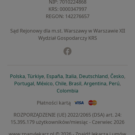
NIP: ⁠7010224868
KRS: ⁠0000347997
REGON: ⁠142276657
Sąd Rejonowy dla m.st. Warszawy w Warszawie XII
Wydział Gospodarczy KRS
Facebook
otwiera się w nowej karcie
otwiera się w nowej karcie
otwiera się w nowej karcie
otwiera się w nowej karcie
otwiera się w nowej karci
otwiera się
otwi
Polska
,
Türkiye
,
España
,
Italia
,
Deutschland
,
Česko
,
otwiera się w nowej karcie
otwiera się w nowej karcie
otwiera się w nowej karcie
otwiera się w nowej kar
otwiera się 
otwier
Portugal
,
México
,
Chile
,
Brasil
,
Argentina
,
Perú
,
otwiera się w nowej karc
Colombia
Płatności kartą
ROZPORZĄDZENIE (UE) 2022/2065 (DSA) art. 24:
15.395.179 użytkowników/miesiąc - Czerwiec 2026
www.znanylekarz.pl © 2026 - Znajdź lekarza i umów