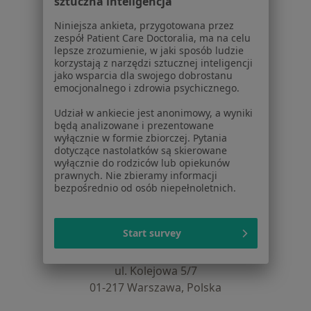
sztuczna inteligencja
Choroby
Pomoc
Niniejsza ankieta, przygotowana przez
zespół Patient Care Doctoralia, ma na celu
Aplikacje mobilne
lepsze zrozumienie, w jaki sposób ludzie
Blog dla pacjentów
korzystają z narzędzi sztucznej inteligencji
jako wsparcia dla swojego dobrostanu
Dla profesjonalistów
emocjonalnego i zdrowia psychicznego.
Cennik
Udział w ankiecie jest anonimowy, a wyniki
Dla lekarzy
będą analizowane i prezentowane
wyłącznie w formie zbiorczej. Pytania
Dla placówek medycznych
dotyczące nastolatków są skierowane
Noa Notes
nowość
wyłącznie do rodziców lub opiekunów
Baza wiedzy
prawnych. Nie zbieramy informacji
bezpośrednio od osób niepełnoletnich.
Centrum Pomocy dla Specjalisty
Kontakt
ZnanyLekarz - Strona główna
Start survey
ZnanyLekarz Sp. z o.o.
ul. Kolejowa 5/7
01-217 Warszawa, Polska