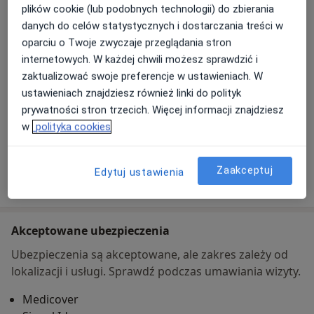
Dziewanny 4 / 3,
44-100
gliwice
plików cookie (lub podobnych technologii) do zbierania
danych do celów statystycznych i dostarczania treści w
oparciu o Twoje zwyczaje przeglądania stron
Powiększ mapę
otwiera się w nowej karcie
internetowych. W każdej chwili możesz sprawdzić i
zaktualizować swoje preferencje w ustawieniach. W
Dostępność
W tym gabinecie nie można umawiać wizyt przez
ustawieniach znajdziesz również linki do polityk
internet
prywatności stron trzecich. Więcej informacji znajdziesz
Co mam zrobić w tej sytuacji?
w
polityka cookies
Zaakceptuj
Edytuj ustawienia
Pokaż więcej
o adresie
Akceptowane ubezpieczenia
Ubezpieczenia są akceptowane, ale zakres zależy od
lokalizacji i usługi. Sprawdź podczas umawiania wizyty.
Medicover