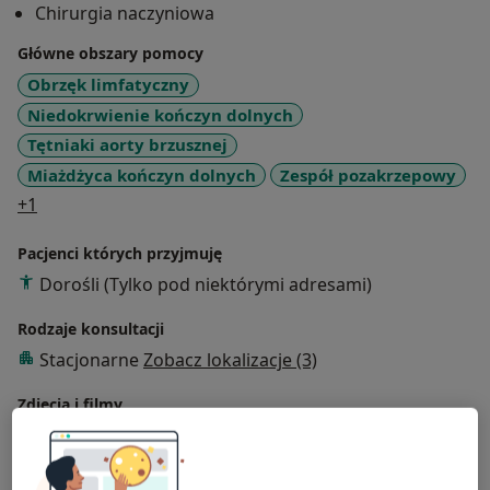
Chirurgia naczyniowa
Główne obszary pomocy
Obrzęk limfatyczny
Niedokrwienie kończyn dolnych
Tętniaki aorty brzusznej
Miażdżyca kończyn dolnych
Zespół pozakrzepowy
a11y_sr_more_diseases
+1
Pacjenci których przyjmuję
Dorośli (Tylko pod niektórymi adresami)
Rodzaje konsultacji
Stacjonarne
Zobacz lokalizacje (3)
Zdjęcia i filmy