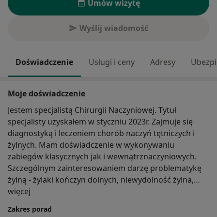
Umów wizytę
Wyślij wiadomość
Doświadczenie
Usługi i ceny
Adresy
Ubezpi
Moje doświadczenie
Jestem specjalistą Chirurgii Naczyniowej. Tytuł
specjalisty uzyskałem w styczniu 2023r. Zajmuje się
diagnostyką i leczeniem chorób naczyń tętniczych i
żylnych. Mam doświadczenie w wykonywaniu
zabiegów klasycznych jak i wewnątrznaczyniowych.
Szczególnym zainteresowaniem darzę problematykę
żylną - żylaki kończyn dolnych, niewydolność żylna,
O mnie
zakrzepica żylna.
więcej
Poza życiem zawodowym interesuje się i uprawiam
Zakres porad
kolarstwo szosowe.