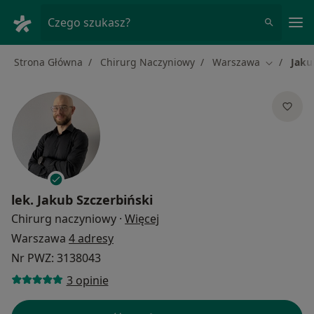
Me
Czego szukasz?
Strona Główna
Chirurg Naczyniowy
Warszawa
Jaku
Zmień mia
lek.
Jakub Szczerbiński
O specjalizacjach
Chirurg naczyniowy
·
Więcej
Warszawa
4 adresy
Nr PWZ: 3138043
3 opinie