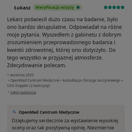
Łukasz
Weryfikacja wizyty
Ł
Lekarz poświecił dużo czasu na badanie, było
ono bardzo skrupulatne. Odpowiadał na różne
moje pytania. Wyszedłem z gabinetu z dobrym
zrozumieniem przeprowadzonego badania i
kwestii zdrowotnej, której ono dotyczyło. Do
tego wszystko w przyjaznej atmosferze.
Zdecydowanie polecam.
1 września 2025
•
OpenMed Centrum Medyczne
•
konsultacja chirurga naczyniowego +
USG Doppler (2 kończyny)
w opinii użytkownika Łukasz
•
zgłoś nadużycie
OpenMed Centrum Medyczne
Dziękujemy serdecznie za wystawienie wysokiej
oceny oraz tak pozytywną opinię. Niezmiernie