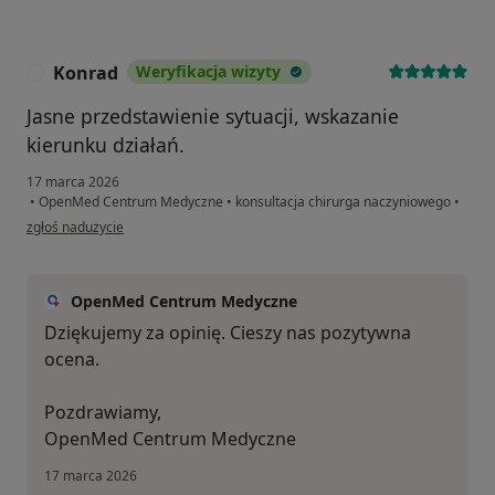
Konrad
Weryfikacja wizyty
K
Jasne przedstawienie sytuacji, wskazanie
kierunku działań.
17 marca 2026
•
OpenMed Centrum Medyczne
•
konsultacja chirurga naczyniowego
•
w opinii użytkownika Konrad
zgłoś nadużycie
OpenMed Centrum Medyczne
Dziękujemy za opinię. Cieszy nas pozytywna
ocena.
Pozdrawiamy,
OpenMed Centrum Medyczne
17 marca 2026