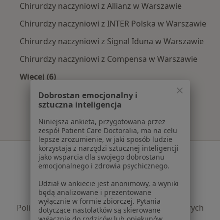
Chirurdzy naczyniowi z Allianz w Warszawie
Chirurdzy naczyniowi z INTER Polska w Warszawie
Chirurdzy naczyniowi z Signal Iduna w Warszawie
Chirurdzy naczyniowi z Compensa w Warszawie
Więcej (6)
Więcej w kategorii: Najpopularniejsze ubezpie
Dobrostan emocjonalny i
sztuczna inteligencja
Niniejsza ankieta, przygotowana przez
zespół Patient Care Doctoralia, ma na celu
lepsze zrozumienie, w jaki sposób ludzie
korzystają z narzędzi sztucznej inteligencji
Serwis
jako wsparcia dla swojego dobrostanu
emocjonalnego i zdrowia psychicznego.
Regulamin
Udział w ankiecie jest anonimowy, a wyniki
Polityka prywatności pacjentów
będą analizowane i prezentowane
Polityka prywatności profesjonalistów
wyłącznie w formie zbiorczej. Pytania
Polityka prywatności dla profesjonalistów, których
dotyczące nastolatków są skierowane
wyłącznie do rodziców lub opiekunów
dane pozyskaliśmy samodzielnie