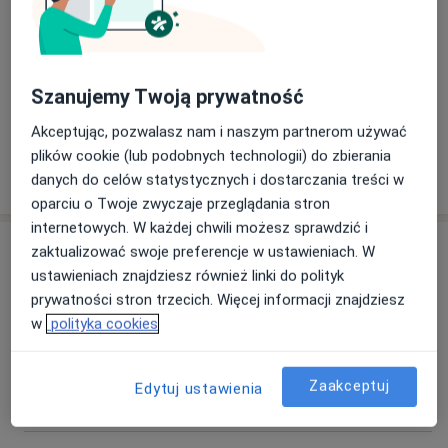
Szanujemy Twoją prywatność
Zobacz galerię (1)
Akceptując, pozwalasz nam i naszym partnerom używać
plików cookie (lub podobnych technologii) do zbierania
Pokaż więcej
danych do celów statystycznych i dostarczania treści w
o doświadczeniu
oparciu o Twoje zwyczaje przeglądania stron
internetowych. W każdej chwili możesz sprawdzić i
Usługi i ceny
zaktualizować swoje preferencje w ustawieniach. W
ustawieniach znajdziesz również linki do polityk
Chirurgiczne zaopatrzenie rany
prywatności stron trzecich. Więcej informacji znajdziesz
Umów wizytę
220 zł
Szczegóły
w
polityka cookies
Konsultacja chirurga naczyniowego
Zaakceptuj
Umów wizytę
Edytuj ustawienia
Od 300 zł
Szczegóły