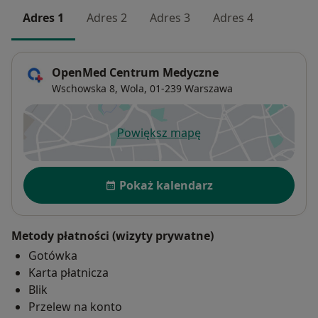
Adres 1
Adres 2
Adres 3
Adres 4
OpenMed Centrum Medyczne
Wschowska 8,
Wola
, 01-239
Warszawa
Powiększ mapę
otwiera się w nowej karcie
Dostępność
Pokaż kalendarz
Metody płatności (wizyty prywatne)
Gotówka
Karta płatnicza
Blik
Przelew na konto