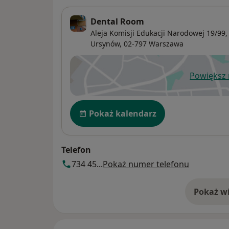
Dental Room
Aleja Komisji Edukacji Narodowej 19/99, w
Ursynów
, 02-797
Warszawa
Powiększ
ot
Dostępność
Pokaż kalendarz
Telefon
734 45...
Pokaż numer telefonu
Pokaż wi
o 