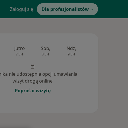
Zaloguj się
Dla profesjonalistów
Jutro
Sob,
Ndz,
Pon,
Wt,
7 Sie
8 Sie
9 Sie
10 Sie
11 Si
inika nie udostępnia opcji umawiania
wizyt drogą online
Poproś o wizytę