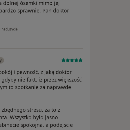
ja dolnej ósemki mimo jej
bardzo sprawnie. Pan doktor
inii użytkownika Agata
ś nadużycie
y
spokój i pewność, z jaką doktor
 gdyby nie fakt, iż przez większość
bym to spotkanie za naprawdę
zbędnego stresu, za to z
ta. Wszystko było jasno
abinecie spokojna, a podejście