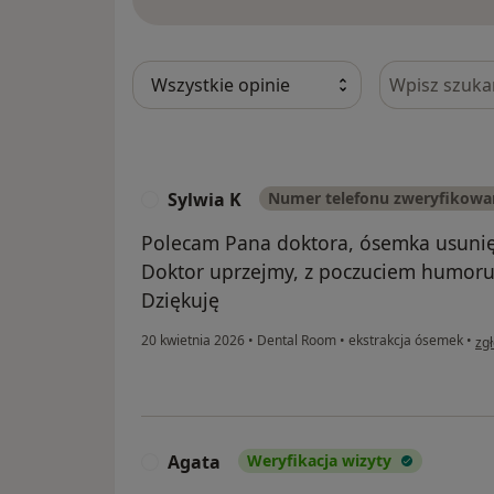
Szukaj w opi
Sylwia K
Numer telefonu zweryfikowa
S
Polecam Pana doktora, ósemka usunięt
Doktor uprzejmy, z poczuciem humoru 
Dziękuję
w o
20 kwietnia 2026
•
Dental Room
•
ekstrakcja ósemek
•
zg
Agata
Weryfikacja wizyty
A