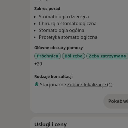
Zakres porad
Stomatologia dziecięca
Chirurgia stomatologiczna
Stomatologia ogólna
Protetyka stomatologiczna
Główne obszary pomocy
Próchnica
Ból zęba
Zęby zatrzymane
a11y_sr_more_diseases
+20
Rodzaje konsultacji
Stacjonarne
Zobacz lokalizacje (1)
Pokaż wi
o 
Usługi i ceny