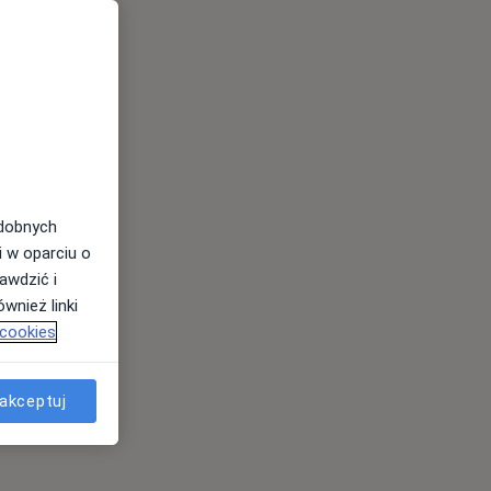
odobnych
i w oparciu o
awdzić i
wnież linki
 cookies
akceptuj