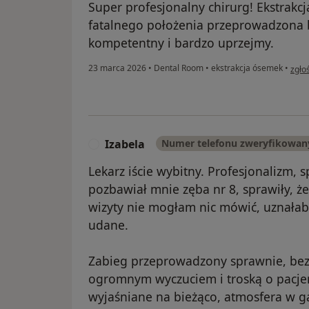
Super profesjonalny chirurg! Ekstrakc
fatalnego położenia przeprowadzona 
kompetentny i bardzo uprzejmy.
w op
23 marca 2026
•
Dental Room
•
ekstrakcja ósemek
•
zgło
Izabela
Numer telefonu zweryfikowan
I
Lekarz iście wybitny. Profesjonalizm, 
pozbawiał mnie zęba nr 8, sprawiły, że
wizyty nie mogłam nic mówić, uznała
udane.
Zabieg przeprowadzony sprawnie, bez 
ogromnym wyczuciem i troską o pacjen
wyjaśniane na bieżąco, atmosfera w g