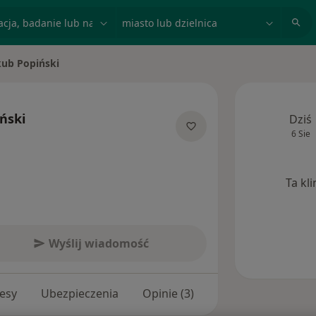
acja, badanie lub nazwisko
miasto lub dzielnica
kub Popiński
iasto
ński
Dziś
6 Sie
ecjalizacjach
Ta kl
Wyślij wiadomość
esy
Ubezpieczenia
Opinie (3)