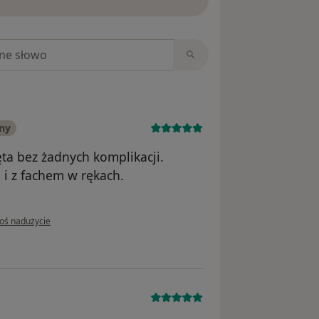
niach
ny
a bez żadnych komplikacji.
i z fachem w rękach.
pinii użytkownika Sylwia K
łoś nadużycie