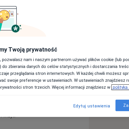
rsytetu Medycznego. W codziennej
awczą i odtwórczą, przywracając
ów, protetyką, a także ekstrakcjami –
e podnoszę swoje kwalifikacje,
rencjach, zarówno w Polsce, jak i za
my Twoją prywatność
, pozwalasz nam i naszym partnerom używać plików cookie (lub p
eb każdego pacjenta, stawiając na
) do zbierania danych do celów statystycznych i dostarczania treśc
rt wizyty. Dbam o przyjazną i
zaje przeglądania stron internetowych. W każdej chwili możesz spr
 dobra komunikacja i odrobina humoru
wać swoje preferencje w ustawieniach. W ustawieniach znajdziesz ró
czeniem. Skutecznie pomagam również
prywatności stron trzecich. Więcej informacji znajdziesz w
polityka
omatologicznych z powodu lęku.
Za
Edytuj ustawienia
enia, ale także budowanie zaufania
 wizyt.