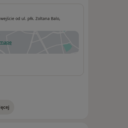
ejście od ul. płk. Zoltana Balo,
 mapę
wiera się w nowej karcie
ęcej
adresie