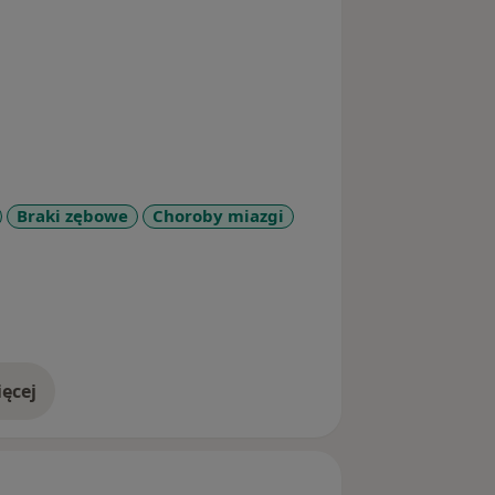
Braki zębowe
Choroby miazgi
ęcej
doświadczeniu