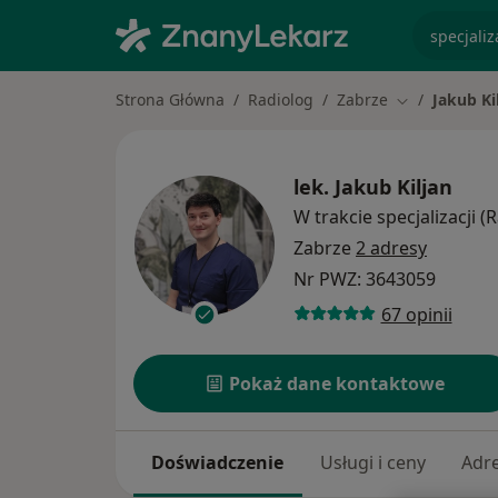
specjaliz
Strona Główna
Radiolog
Zabrze
Jakub Ki
Zmień miasto
lek.
Jakub Kiljan
W trakcie specjalizacji (
Zabrze
2 adresy
Nr PWZ: 3643059
67 opinii
Pokaż dane kontaktowe
Doświadczenie
Usługi i ceny
Adr