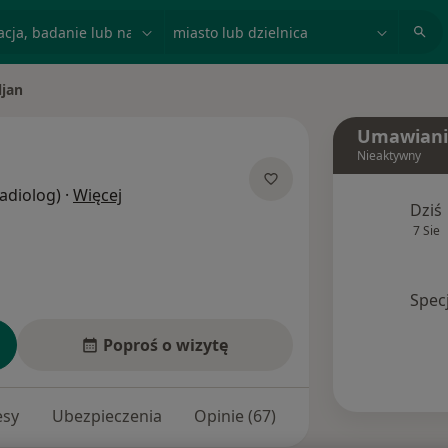
acja, badanie lub nazwisko
miasto lub dzielnica
ljan
Umawiani
Nieaktywny
O specjalizacjach
Radiolog)
·
Więcej
Dziś
7 Sie
Spec
Poproś o wizytę
esy
Ubezpieczenia
Opinie (67)