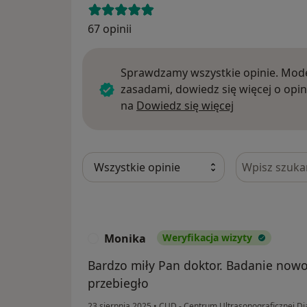
67 opinii
Sprawdzamy wszystkie opinie. Mode
zasadami, dowiedz się więcej o opin
Dowiedz się w
na
Dowiedz się więcej
Szukaj w opi
Monika
Weryfikacja wizyty
M
Bardzo miły Pan doktor. Badanie now
przebiegło
23 sierpnia 2025
•
CUD - Centrum Ultrasonograficznej Di