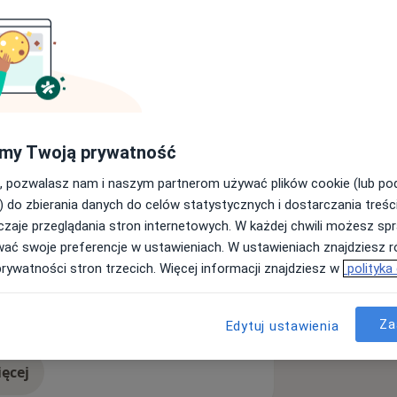
rskiego Warszawskiego Uniwersytetu
adiologii i diagnostyce obrazowej w
atowicach. Jego pasja i
ologicznymi, a głównie
my Twoją prywatność
znym pozwala mu na wykonywanie
nych u dzieci.
, pozwalasz nam i naszym partnerom używać plików cookie (lub p
) do zbierania danych do celów statystycznych i dostarczania treśc
awskiego Uniwersytetu Medycznego
zaje przeglądania stron internetowych. W każdej chwili możesz spr
obrazowej
wać swoje preferencje w ustawieniach. W ustawieniach znajdziesz ró
entrum Zdrowia Dziecka w Katowicach
prywatności stron trzecich. Więcej informacji znajdziesz w
polityka
a Radiologicznego oraz Radiology
elit
Kamica żółciowa
ses
Za
Edytuj ustawienia
ęcej
doświadczeniu