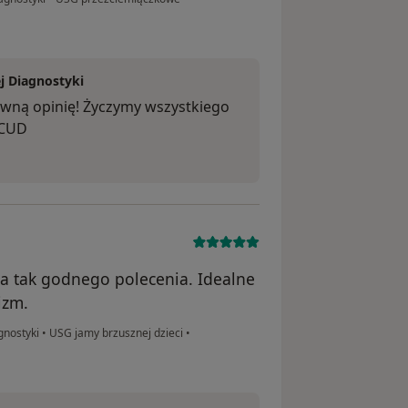
j Diagnostyki
ywną opinię! Życzymy wszystkiego
 CUD
a tak godnego polecenia. Idealne
izm.
gnostyki
•
USG jamy brzusznej dzieci
•