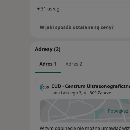
+ 31 usług
W jaki sposób ustalane są ceny?
Adresy (2)
Adres 1
Adres 2
CUD - Centrum Ultrasonograficzn
Jana Łaskiego 3,
41-809
Zabrze
Powiększ
ot
Dostępność
W tym gabinecie nie można umawiać wizy