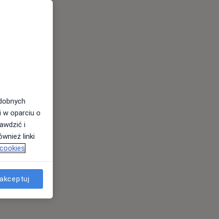
odobnych
i w oparciu o
awdzić i
wnież linki
 cookies
akceptuj