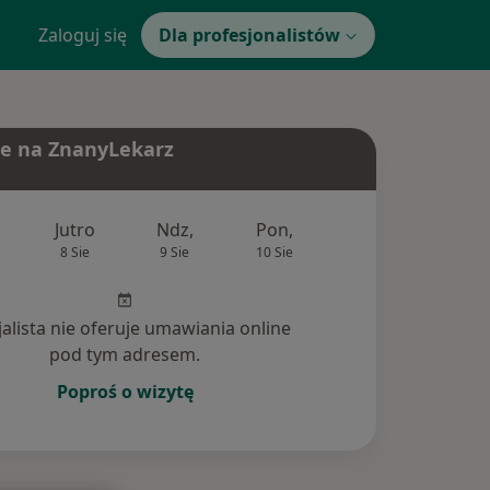
Zaloguj się
Dla profesjonalistów
e na ZnanyLekarz
Jutro
Ndz,
Pon,
Wt,
Śr,
8 Sie
9 Sie
10 Sie
11 Sie
12 Si
jalista nie oferuje umawiania online
pod tym adresem.
Poproś o wizytę