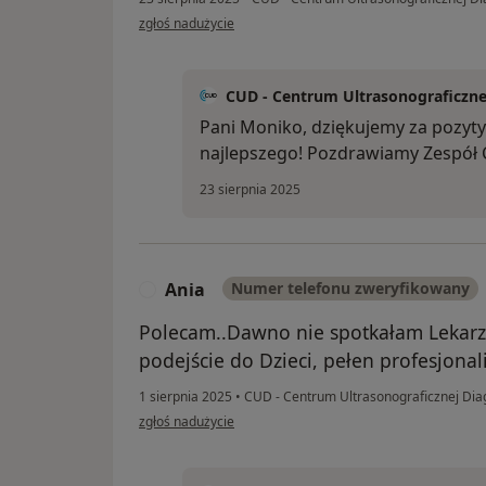
w opinii użytkownika Monika
zgłoś nadużycie
CUD - Centrum Ultrasonograficzne
Pani Moniko, dziękujemy za pozyt
najlepszego! Pozdrawiamy Zespół
23 sierpnia 2025
Ania
Numer telefonu zweryfikowany
A
Polecam..Dawno nie spotkałam Lekarz
podejście do Dzieci, pełen profesjonal
1 sierpnia 2025
•
CUD - Centrum Ultrasonograficznej Dia
w opinii użytkownika Ania
zgłoś nadużycie