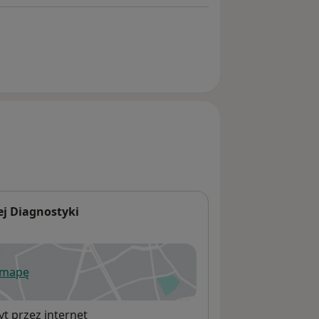
ej Diagnostyki
 mapę
wiera się w nowej karcie
t przez internet