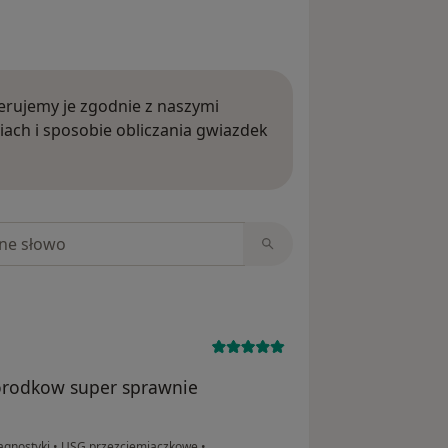
rujemy je zgodnie z naszymi
iach i sposobie obliczania gwiazdek
ięcej o opiniach
niach
orodkow super sprawnie
agnostyki
•
USG przezciemiączkowe
•