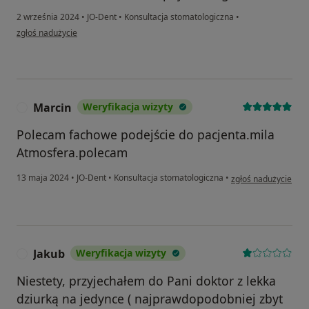
2 września 2024
•
JO-Dent
•
Konsultacja stomatologiczna
•
w opinii użytkownika MF
zgłoś nadużycie
Marcin
Weryfikacja wizyty
M
Polecam fachowe podejście do pacjenta.mila
Atmosfera.polecam
w opinii użytkownik
13 maja 2024
•
JO-Dent
•
Konsultacja stomatologiczna
•
zgłoś nadużycie
Jakub
Weryfikacja wizyty
J
Niestety, przyjechałem do Pani doktor z lekka
dziurką na jedynce ( najprawdopodobniej zbyt