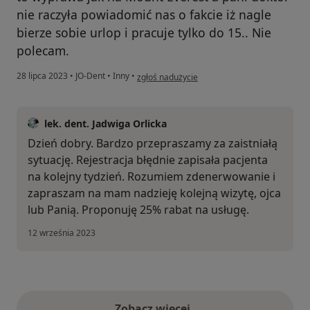
nie raczyła powiadomić nas o fakcie iż nagle
bierze sobie urlop i pracuje tylko do 15.. Nie
polecam.
w opinii użytkownika Pacjent
28 lipca 2023
•
JO-Dent
•
Inny
•
zgłoś nadużycie
lek. dent. Jadwiga Orlicka
Dzień dobry. Bardzo przepraszamy za zaistniałą
sytuację. Rejestracja błędnie zapisała pacjenta
na kolejny tydzień. Rozumiem zdenerwowanie i
zapraszam na mam nadzieję kolejną wizytę, ojca
lub Panią. Proponuję 25% rabat na usługę.
12 września 2023
Zobacz więcej