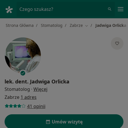
Me
Czego szukasz?
Strona Główna
Stomatolog
Zabrze
Jadwiga Orlicka
Zmień miasto
lek. dent.
Jadwiga Orlicka
O specjalizacjach
Stomatolog
·
Więcej
Zabrze
1 adres
41 opinii
Umów wizytę