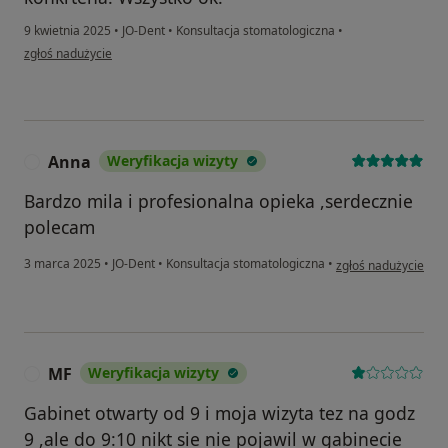
9 kwietnia 2025
•
JO-Dent
•
Konsultacja stomatologiczna
•
w opinii użytkownika Jarosław
zgłoś nadużycie
Anna
Weryfikacja wizyty
A
Bardzo mila i profesionalna opieka ,serdecznie
polecam
w opinii użytkownik
3 marca 2025
•
JO-Dent
•
Konsultacja stomatologiczna
•
zgłoś nadużycie
MF
Weryfikacja wizyty
M
Gabinet otwarty od 9 i moja wizyta tez na godz
9 ,ale do 9:10 nikt sie nie pojawil w gabinecie