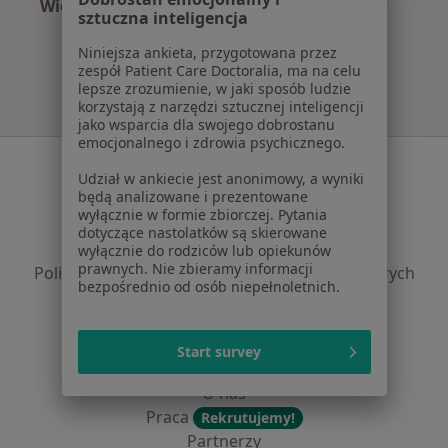
Więcej (7)
sztuczna inteligencja
Więcej w kategorii: Najpopularniejsze ubezpie
Niniejsza ankieta, przygotowana przez
zespół Patient Care Doctoralia, ma na celu
lepsze zrozumienie, w jaki sposób ludzie
korzystają z narzędzi sztucznej inteligencji
jako wsparcia dla swojego dobrostanu
emocjonalnego i zdrowia psychicznego.
Serwis
Udział w ankiecie jest anonimowy, a wyniki
będą analizowane i prezentowane
Regulamin
wyłącznie w formie zbiorczej. Pytania
Polityka prywatności pacjentów
dotyczące nastolatków są skierowane
Polityka prywatności profesjonalistów
wyłącznie do rodziców lub opiekunów
prawnych. Nie zbieramy informacji
Polityka prywatności dla profesjonalistów, których
bezpośrednio od osób niepełnoletnich.
dane pozyskaliśmy samodzielnie
Polityka cookies
Jak działają wyniki wyszukiwania
Start survey
Dostępność
O nas
Praca
Rekrutujemy!
Partnerzy