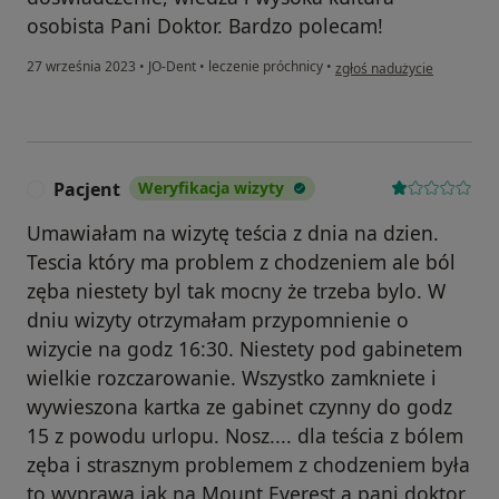
osobista Pani Doktor. Bardzo polecam!
w opinii użytkownika Doro
27 września 2023
•
JO-Dent
•
leczenie próchnicy
•
zgłoś nadużycie
Pacjent
Weryfikacja wizyty
P
Umawiałam na wizytę teścia z dnia na dzien.
Tescia który ma problem z chodzeniem ale ból
zęba niestety byl tak mocny że trzeba bylo. W
dniu wizyty otrzymałam przypomnienie o
wizycie na godz 16:30. Niestety pod gabinetem
wielkie rozczarowanie. Wszystko zamkniete i
wywieszona kartka ze gabinet czynny do godz
15 z powodu urlopu. Nosz.... dla teścia z bólem
zęba i strasznym problemem z chodzeniem była
to wyprawa jak na Mount Everest a pani doktor