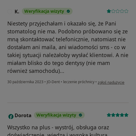
K.
Weryfikacja wizyty
K
Niestety przyjechałam i okazało się, że Pani
stomatolog nie ma. Podobno próbowano się ze
mną skontaktować telefonicznie, natomiast nie
dostałam ani maila, ani wiadomości sms - co w
takiej sytuacji należałoby wysłać klientowi. A nie
miałam blisko do tego dentysy (nie mam
również samochodu)...
w opinii użytkownika K.
30 października 2023
•
JO-Dent
•
leczenie próchnicy
•
zgłoś nadużycie
Dorota
Weryfikacja wizyty
D
Wszystko na plus - wystrój, obsługa oraz
doświadczenie, wiedza i wysoka kultura