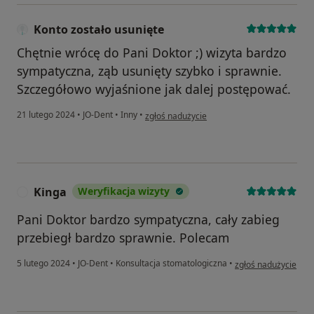
Konto zostało usunięte
Chętnie wrócę do Pani Doktor ;) wizyta bardzo
sympatyczna, ząb usunięty szybko i sprawnie.
Szczegółowo wyjaśnione jak dalej postępować.
w opinii użytkownika Konto zostało usunięte
21 lutego 2024
•
JO-Dent
•
Inny
•
zgłoś nadużycie
Kinga
Weryfikacja wizyty
K
Pani Doktor bardzo sympatyczna, cały zabieg
przebiegł bardzo sprawnie. Polecam
w opinii użytkownika
5 lutego 2024
•
JO-Dent
•
Konsultacja stomatologiczna
•
zgłoś nadużycie