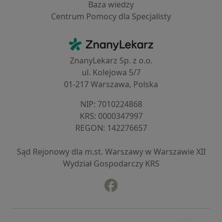
Baza wiedzy
Centrum Pomocy dla Specjalisty
Kontakt
ZnanyLekarz - Strona główna
ZnanyLekarz Sp. z o.o.
ul. Kolejowa 5/7
01-217 Warszawa, Polska
NIP: ⁠7010224868
KRS: ⁠0000347997
REGON: ⁠142276657
Sąd Rejonowy dla m.st. Warszawy w Warszawie XII
Wydział Gospodarczy KRS
Facebook
otwiera się w nowej karcie