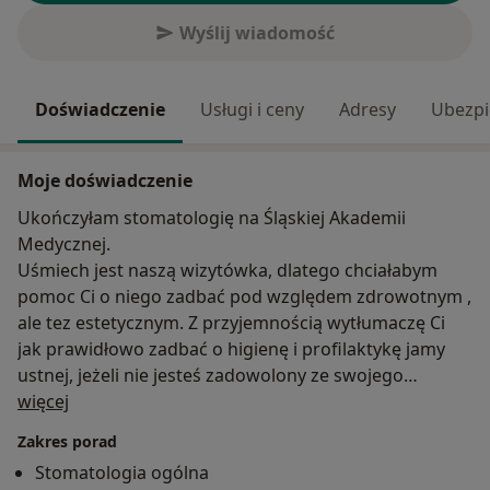
Wyślij wiadomość
Doświadczenie
Usługi i ceny
Adresy
Ubezpi
Moje doświadczenie
Ukończyłam stomatologię na Śląskiej Akademii
Medycznej.
Uśmiech jest naszą wizytówka, dlatego chciałabym
pomoc Ci o niego zadbać pod względem zdrowotnym ,
ale tez estetycznym. Z przyjemnością wytłumaczę Ci
jak prawidłowo zadbać o higienę i profilaktykę jamy
ustnej, jeżeli nie jesteś zadowolony ze swojego
O mnie
uśmiechu możesz liczyć na moją pomoc. Pomogę
więcej
wybrać Ci odpowiednie rozwiązanie - korony, a może
Zakres porad
licówki.
Stomatologia ogólna
Wieloletnie doświadczenie pozwoliło mi nauczyć się