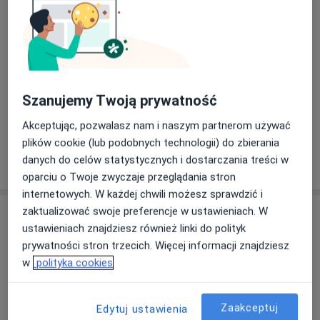
Konsultacja protetyczna
Umów wizytę
Od 150 zł
Szczegóły
Leczenie próchnicy
Umów wizytę
Szanujemy Twoją prywatność
Od 250 zł
Szczegóły
Akceptując, pozwalasz nam i naszym partnerom używać
plików cookie (lub podobnych technologii) do zbierania
danych do celów statystycznych i dostarczania treści w
W jaki sposób ustalane są ceny?
oparciu o Twoje zwyczaje przeglądania stron
internetowych. W każdej chwili możesz sprawdzić i
zaktualizować swoje preferencje w ustawieniach. W
Adres
ustawieniach znajdziesz również linki do polityk
prywatności stron trzecich. Więcej informacji znajdziesz
JO-Dent
w
polityka cookies
Czołgistów 31,
41-800
Zabrze
Zaakceptuj
Edytuj ustawienia
Powiększ mapę
otwiera się w nowej karcie