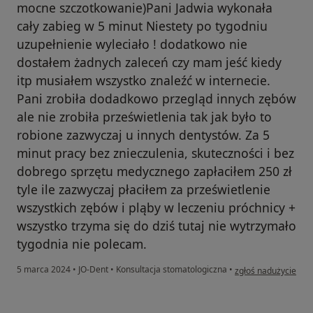
mocne szczotkowanie)Pani Jadwia wykonała
cały zabieg w 5 minut Niestety po tygodniu
uzupełnienie wyleciało ! dodatkowo nie
dostałem żadnych zaleceń czy mam jeść kiedy
itp musiałem wszystko znaleźć w internecie.
Pani zrobiła dodadkowo przegląd innych zębów
ale nie zrobiła prześwietlenia tak jak było to
robione zazwyczaj u innych dentystów. Za 5
minut pracy bez znieczulenia, skuteczności i bez
dobrego sprzętu medycznego zapłaciłem 250 zł
tyle ile zazwyczaj płaciłem za prześwietlenie
wszystkich zębów i pląby w leczeniu próchnicy +
wszystko trzyma się do dziś tutaj nie wytrzymało
tygodnia nie polecam.
w opinii użytkownika
5 marca 2024
•
JO-Dent
•
Konsultacja stomatologiczna
•
zgłoś nadużycie