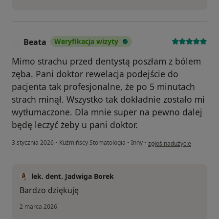
Beata
Weryfikacja wizyty
B
Mimo strachu przed dentystą poszłam z bólem
zęba. Pani doktor rewelacja podejście do
pacjenta tak profesjonalne, że po 5 minutach
strach minął. Wszystko tak dokładnie zostało mi
wytłumaczone. Dla mnie super na pewno dalej
będę leczyć żeby u pani doktor.
w opinii użytkownika Beat
3 stycznia 2026
•
Kuźmińscy Stomatologia
•
Inny
•
zgłoś nadużycie
lek. dent. Jadwiga Borek
Bardzo dziękuję
2 marca 2026