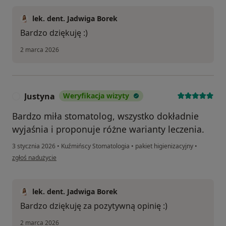
lek. dent. Jadwiga Borek
Bardzo dziękuję :)
2 marca 2026
Justyna
Weryfikacja wizyty
J
Bardzo miła stomatolog, wszystko dokładnie
wyjaśnia i proponuje różne warianty leczenia.
3 stycznia 2026
•
Kuźmińscy Stomatologia
•
pakiet higienizacyjny
•
w opinii użytkownika Justyna
zgłoś nadużycie
lek. dent. Jadwiga Borek
Bardzo dziękuję za pozytywną opinię :)
2 marca 2026