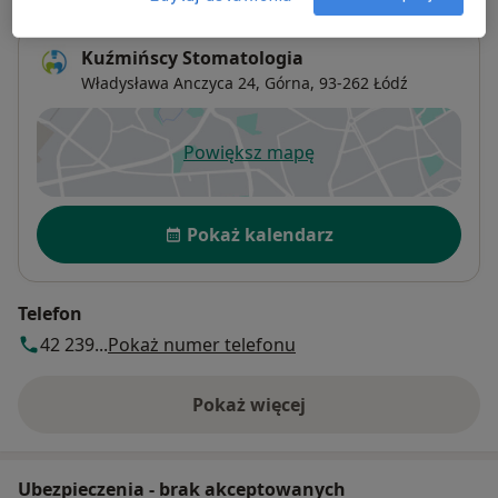
Adres
Kuźmińscy Stomatologia
Władysława Anczyca 24,
Górna
, 93-262
Łódź
Powiększ mapę
otwiera się w nowej karcie
Dostępność
Pokaż kalendarz
Telefon
42 239...
Pokaż numer telefonu
Pokaż więcej
o adresie
Ubezpieczenia - brak akceptowanych