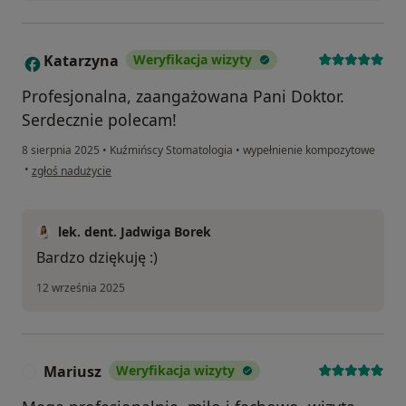
Katarzyna
Weryfikacja wizyty
K
Profesjonalna, zaangażowana Pani Doktor.
Serdecznie polecam!
8 sierpnia 2025
•
Kuźmińscy Stomatologia
•
wypełnienie kompozytowe
w opinii użytkownika Katarzyna
•
zgłoś nadużycie
lek. dent. Jadwiga Borek
Bardzo dziękuję :)
12 września 2025
Mariusz
Weryfikacja wizyty
M