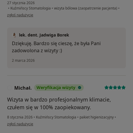
27 stycznia 2026
•
Kuźmińscy Stomatologia
•
wizyta bólowa (zaopatrzenie pacjenta)
•
w opinii użytkownika Ewa
zgłoś nadużycie
lek. dent. Jadwiga Borek
Dziękuję. Bardzo się cieszę, że była Pani
zadowolona z wizyty :)
2 marca 2026
Michał.
Weryfikacja wizyty
M
Wizyta w bardzo profesjonalnym klimacie,
czułem się w 100% zaopiekowany.
8 stycznia 2026
•
Kuźmińscy Stomatologia
•
pakiet higienizacyjny
•
w opinii użytkownika Michał.
zgłoś nadużycie