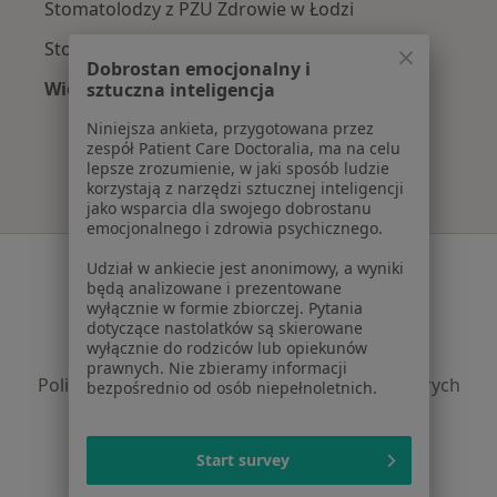
Stomatolodzy z PZU Zdrowie w Łodzi
Stomatolodzy z Signal Iduna w Łodzi
Dobrostan emocjonalny i
Więcej (2)
sztuczna inteligencja
Więcej w kategorii: Najpopularniejsze ubezpie
Niniejsza ankieta, przygotowana przez
zespół Patient Care Doctoralia, ma na celu
lepsze zrozumienie, w jaki sposób ludzie
korzystają z narzędzi sztucznej inteligencji
jako wsparcia dla swojego dobrostanu
emocjonalnego i zdrowia psychicznego.
Serwis
Udział w ankiecie jest anonimowy, a wyniki
będą analizowane i prezentowane
Regulamin
wyłącznie w formie zbiorczej. Pytania
dotyczące nastolatków są skierowane
Polityka prywatności pacjentów
wyłącznie do rodziców lub opiekunów
Polityka prywatności profesjonalistów
prawnych. Nie zbieramy informacji
Polityka prywatności dla profesjonalistów, których
bezpośrednio od osób niepełnoletnich.
dane pozyskaliśmy samodzielnie
Polityka cookies
Start survey
Jak działają wyniki wyszukiwania
Dostępność