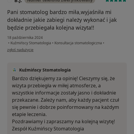
B.J.
B
Pani stomatolog bardzo miła,wyjaśniła mi
dokładnie jakie zabiegi należy wykonać i jak
będzie przebiegała kolejna wizyta!!
18 października 2024
•
Kuźmińscy Stomatologia
•
Konsultacja stomatologiczna
•
w opinii użytkownika B.J.
zgłoś nadużycie
Kuźmińscy Stomatologia
Bardzo dziękujemy za opinię! Cieszymy się, że
wizyta przebiegła w miłej atmosferze, a
wszystkie informacje zostały jasno i dokładnie
przekazane. Zależy nam, aby każdy pacjent czuł
się pewnie i dobrze poinformowany na każdym
etapie leczenia.
Pozdrawiamy i zapraszamy na kolejną wizytę!
Zespół Kuźmińscy Stomatologia