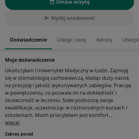
Umów wizytę
Wyślij wiadomość
Doświadczenie
Usługi i ceny
Adresy
Ubezpi
Moje doświadczenie
Ukończyłam Uniwersytet Medyczny w Łodzi. Zajmuję
się w stomatologią zachowawczą, kładąc duży nacisk
na precyzję i jakość wykonywanych zabiegów. Pracuję
w powiększeniu, co pozwala mi na dokładność i
skuteczność w leczeniu. Stale podnoszę swoje
kwalifikacje, uczestnicząc w różnorodnych kursach i
szkoleniach. Moim priorytetem jest komfort
O mnie
pacjentów oraz ich zdrowe i piękne uśmiechy.
więcej
Zakres porad