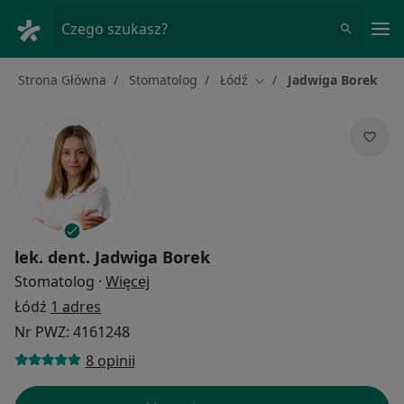
Me
Czego szukasz?
Strona Główna
Stomatolog
Łódź
Jadwiga Borek
Zmień miasto
lek. dent.
Jadwiga Borek
O specjalizacjach
Stomatolog
·
Więcej
Łódź
1 adres
Nr PWZ: 4161248
8 opinii