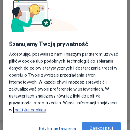
Pakiet higienizacyjny
Od 350 zł
Szczegóły
Wizyta bólowa (zaopatrzenie pacjenta)
Od 300 zł
Szczegóły
Szanujemy Twoją prywatność
Wypełnienie kompozytowe
Od 350 zł
Szczegóły
Akceptując, pozwalasz nam i naszym partnerom używać
plików cookie (lub podobnych technologii) do zbierania
danych do celów statystycznych i dostarczania treści w
Zdjęcia pantomograficzne
oparciu o Twoje zwyczaje przeglądania stron
120 zł
Szczegóły
internetowych. W każdej chwili możesz sprawdzić i
zaktualizować swoje preferencje w ustawieniach. W
+ 1 usługa
ustawieniach znajdziesz również linki do polityk
prywatności stron trzecich. Więcej informacji znajdziesz
W jaki sposób ustalane są ceny?
w
polityka cookies
Zaakceptuj
Edytuj ustawienia