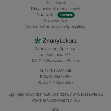
Dla lekarzy
Dla placówek medycznych
Noa Notes
nowość
Baza wiedzy
Centrum Pomocy dla Specjalisty
Kontakt
ZnanyLekarz - Strona główna
ZnanyLekarz Sp. z o.o.
ul. Kolejowa 5/7
01-217 Warszawa, Polska
NIP: ⁠7010224868
KRS: ⁠0000347997
REGON: ⁠142276657
Sąd Rejonowy dla m.st. Warszawy w Warszawie XII
Wydział Gospodarczy KRS
Facebook
otwiera się w nowej karcie