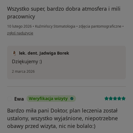
Wszystko super, bardzo dobra atmosfera i mili
pracownicy
10 lutego 2026
•
Kuźmińscy Stomatologia
•
zdjęcia pantomograficzne
•
w opinii użytkownika Anastasiia
zgłoś nadużycie
lek. dent. Jadwiga Borek
Dziękujemy :)
2 marca 2026
Ewa
Weryfikacja wizyty
E
Bardzo miła pani Doktor, plan leczenia został
ustalony, wszystko wyjaśnione, niepotrzebne
obawy przed wizyta, nic nie bolalo:)