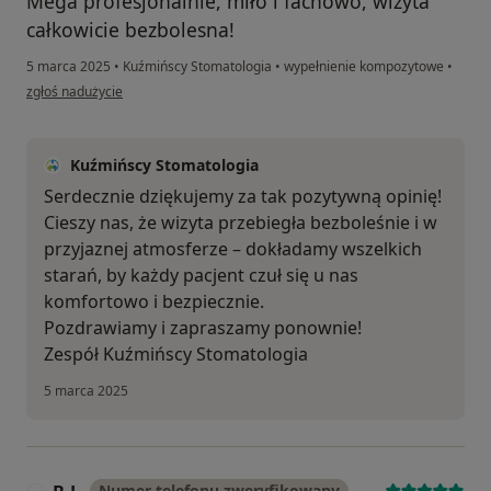
Mega profesjonalnie, miło i fachowo, wizyta
całkowicie bezbolesna!
5 marca 2025
•
Kuźmińscy Stomatologia
•
wypełnienie kompozytowe
•
w opinii użytkownika Mariusz
zgłoś nadużycie
Kuźmińscy Stomatologia
Serdecznie dziękujemy za tak pozytywną opinię!
Cieszy nas, że wizyta przebiegła bezboleśnie i w
przyjaznej atmosferze – dokładamy wszelkich
starań, by każdy pacjent czuł się u nas
komfortowo i bezpiecznie.
Pozdrawiamy i zapraszamy ponownie!
Zespół Kuźmińscy Stomatologia
5 marca 2025
Numer telefonu zweryfikowany