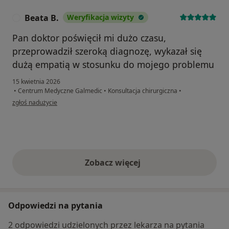
Beata B.
Weryfikacja wizyty
B
Pan doktor poświęcił mi dużo czasu,
przeprowadził szeroką diagnozę, wykazał się
dużą empatią w stosunku do mojego problemu
15 kwietnia 2026
•
Centrum Medyczne Galmedic
•
Konsultacja chirurgiczna
•
w opinii użytkownika Beata B.
zgłoś nadużycie
Zobacz więcej
opinie powyżej
Odpowiedzi na pytania
2 odpowiedzi udzielonych przez lekarza na pytania