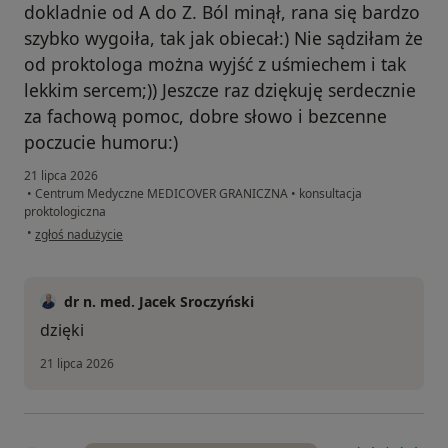
dokladnie od A do Z. Ból minął, rana się bardzo
szybko wygoiła, tak jak obiecał:) Nie sądziłam że
od proktologa można wyjść z uśmiechem i tak
lekkim sercem;)) Jeszcze raz dziękuję serdecznie
za fachową pomoc, dobre słowo i bezcenne
poczucie humoru:)
21 lipca 2026
•
Centrum Medyczne MEDICOVER GRANICZNA
•
konsultacja
proktologiczna
w opinii użytkownika Agata
•
zgłoś nadużycie
dr n. med. Jacek Sroczyński
dzięki
21 lipca 2026