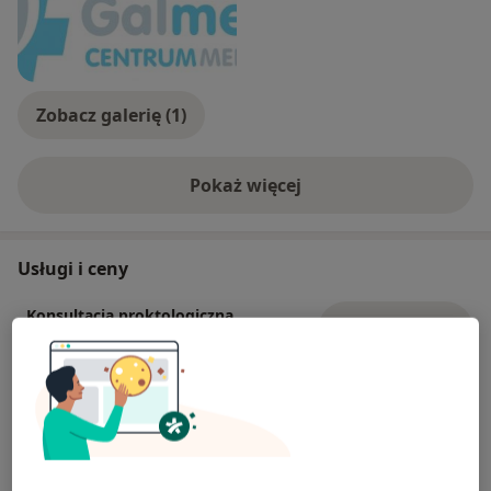
Zobacz galerię (1)
Pokaż więcej
o doświadczeniu
Usługi i ceny
Konsultacja proktologiczna
Umów wizytę
Od 320 zł
Szczegóły
Usuwanie znamion, tłuszczaków,
kaszaków, włókniaków
Umów wizytę
Od 480 zł
Szczegóły