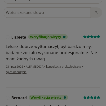
Szukaj w opiniach
Elżbieta
Weryfikacja wizyty
E
Lekarz dobrze wytłumaczył, był bardzo miły.
badanie zostało wykonane profesjonalnie. Nie
mam żadnych uwag
23 lipca 2026
•
ALFAMEDICA
•
konsultacja proktologiczna
•
w opinii użytkownika Elżbieta
zgłoś nadużycie
Bernard
Weryfikacja wizyty
B