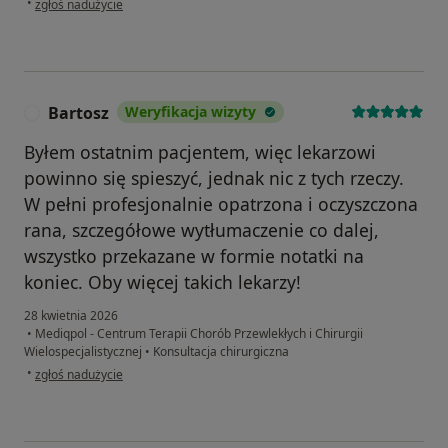
•
zgłoś nadużycie
Bartosz
Weryfikacja wizyty
B
Byłem ostatnim pacjentem, więc lekarzowi
powinno się spieszyć, jednak nic z tych rzeczy.
W pełni profesjonalnie opatrzona i oczyszczona
rana, szczegółowe wytłumaczenie co dalej,
wszystko przekazane w formie notatki na
koniec. Oby więcej takich lekarzy!
28 kwietnia 2026
•
Mediqpol - Centrum Terapii Chorób Przewlekłych i Chirurgii
Wielospecjalistycznej
•
Konsultacja chirurgiczna
w opinii użytkownika Bartosz
•
zgłoś nadużycie