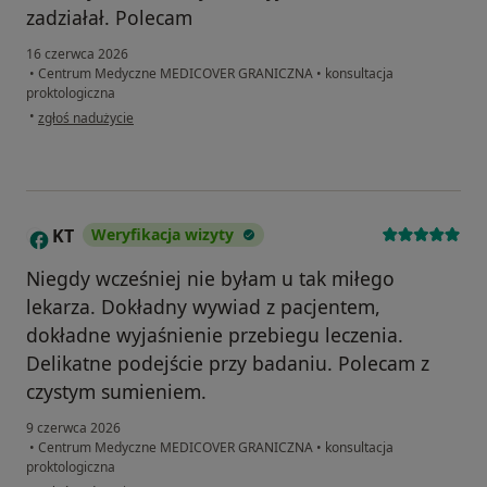
zadziałał. Polecam
16 czerwca 2026
•
Centrum Medyczne MEDICOVER GRANICZNA
•
konsultacja
proktologiczna
w opinii użytkownika JK
•
zgłoś nadużycie
KT
Weryfikacja wizyty
K
Niegdy wcześniej nie byłam u tak miłego
lekarza. Dokładny wywiad z pacjentem,
dokładne wyjaśnienie przebiegu leczenia.
Delikatne podejście przy badaniu. Polecam z
czystym sumieniem.
9 czerwca 2026
•
Centrum Medyczne MEDICOVER GRANICZNA
•
konsultacja
proktologiczna
w opinii użytkownika KT