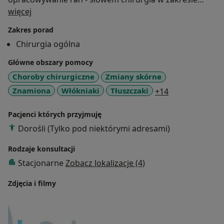
O mnie
skóry może być pasją.
więcej
Nazywam się Jacek Sroczyński, jestem chirurgiem,
Zakres porad
absolwentem Śląskiego Uniwersytetu Medycznego w
Chirurgia ogólna
którego klinkach kształciłem się i doktoryzowałem.
Doświadczenie zdobywałem w Klinice Chirurgii Klatki
Główne obszary pomocy
Piersiowej, Fundacji Rozwoju Kardiochirurgii, Śląskim
Choroby chirurgiczne
Zmiany skórne
Centrum Chorób Serca, ostrych dyżurach oraz
a11y_sr_more_
Znamiona
Włókniaki
Tłuszczaki
+14
poradniach chirurgicznych.
Leczę z empatią i zaangażowaniem.
Pacjenci których przyjmuję
Dorośli (Tylko pod niektórymi adresami)
Rodzaje konsultacji
Stacjonarne
Zobacz lokalizacje (4)
Zdjęcia i filmy