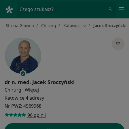
Me
Czego szukasz?
Strona Główna
Chirurg
Katowice
Jacek Sroczyński
Zmień miasto
dr n. med.
Jacek Sroczyński
O specjalizacjach
Chirurg
·
Więcej
Katowice
4 adresy
Nr PWZ: 4569968
96 opinii