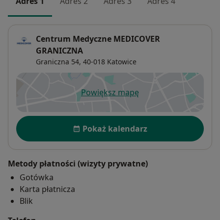
Adres 1
Adres 2
Adres 3
Adres 4
Centrum Medyczne MEDICOVER
GRANICZNA
Graniczna 54,
40-018
Katowice
Powiększ mapę
otwiera się w nowej karcie
Dostępność
Pokaż kalendarz
Metody płatności (wizyty prywatne)
Gotówka
Karta płatnicza
Blik