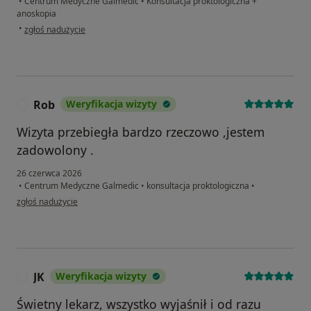
•
Centrum Medyczne Galmedic
•
Konsultacja proktologiczna +
anoskopia
w opinii użytkownika Marta Semczuk
•
zgłoś nadużycie
Rob
Weryfikacja wizyty
R
Wizyta przebiegła bardzo rzeczowo ,jestem
zadowolony .
26 czerwca 2026
•
Centrum Medyczne Galmedic
•
konsultacja proktologiczna
•
w opinii użytkownika Rob
zgłoś nadużycie
JK
Weryfikacja wizyty
J
Świetny lekarz, wszystko wyjaśnił i od razu