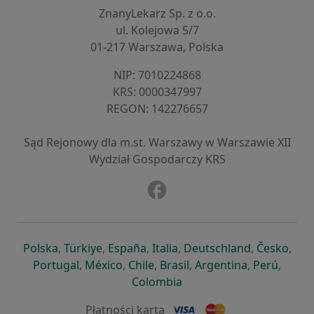
ZnanyLekarz Sp. z o.o.
ul. Kolejowa 5/7
01-217 Warszawa, Polska
NIP: ⁠7010224868
KRS: ⁠0000347997
REGON: ⁠142276657
Sąd Rejonowy dla m.st. Warszawy w Warszawie XII
Wydział Gospodarczy KRS
Facebook
otwiera się w nowej karcie
otwiera się w nowej karcie
otwiera się w nowej karcie
otwiera się w nowej karcie
otwiera się w nowej karci
otwiera się
otwi
Polska
,
Türkiye
,
España
,
Italia
,
Deutschland
,
Česko
,
otwiera się w nowej karcie
otwiera się w nowej karcie
otwiera się w nowej karcie
otwiera się w nowej kar
otwiera się 
otwier
Portugal
,
México
,
Chile
,
Brasil
,
Argentina
,
Perú
,
otwiera się w nowej karc
Colombia
Płatności kartą