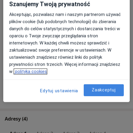
Szanujemy Twoją prywatność
Usunięcie naczyniaka
Umów wizytę
Od 480 zł
Szczegóły
Akceptując, pozwalasz nam i naszym partnerom używać
plików cookie (lub podobnych technologii) do zbierania
danych do celów statystycznych i dostarczania treści w
Szycie rany
Umów wizytę
oparciu o Twoje zwyczaje przeglądania stron
Od 220 zł
Szczegóły
internetowych. W każdej chwili możesz sprawdzić i
zaktualizować swoje preferencje w ustawieniach. W
Skleroterapia hemoroidów
ustawieniach znajdziesz również linki do polityk
Umów wizytę
Od 1 000 zł
Szczegóły
prywatności stron trzecich. Więcej informacji znajdziesz
w
polityka cookies
+ 18 usług
Zaakceptuj
Edytuj ustawienia
W jaki sposób ustalane są ceny?
Adresy (4)