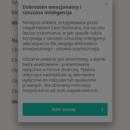
żylaki kończyn dolnych w Katowicach
Dobrostan emocjonalny i
sztuczna inteligencja
Blizny w Katowicach
Niniejsza ankieta, przygotowana przez
Więcej (15)
zespół Patient Care Doctoralia, ma na celu
Więcej w kategorii: Najczęście leczone chorob
lepsze zrozumienie, w jaki sposób ludzie
korzystają z narzędzi sztucznej inteligencji
Najpopularniejsze ubezpieczenia
jako wsparcia dla swojego dobrostanu
emocjonalnego i zdrowia psychicznego.
Chirurdzy z Allianz w Katowicach
Udział w ankiecie jest anonimowy, a wyniki
Chirurdzy z POLMED w Katowicach
będą analizowane i prezentowane
wyłącznie w formie zbiorczej. Pytania
Chirurdzy z Signal Iduna w Katowicach
dotyczące nastolatków są skierowane
wyłącznie do rodziców lub opiekunów
Chirurdzy z NFZ w Katowicach
prawnych. Nie zbieramy informacji
bezpośrednio od osób niepełnoletnich.
Chirurdzy z Medica Polska w Katowicach
Więcej (13)
Więcej w kategorii: Najpopularniejsze ubezpi
Start survey