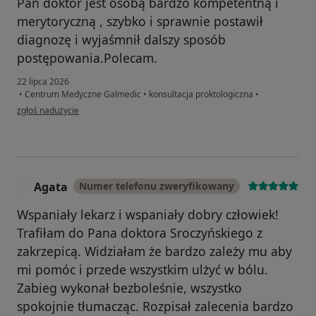
Pan doktor jest osobą bardzo kompetentną i
merytoryczną , szybko i sprawnie postawił
diagnozę i wyjaśmnił dalszy sposób
postępowania.Polecam.
22 lipca 2026
•
Centrum Medyczne Galmedic
•
konsultacja proktologiczna
•
w opinii użytkownika Bernard
zgłoś nadużycie
Agata
Numer telefonu zweryfikowany
A
Wspaniały lekarz i wspaniały dobry człowiek!
Trafiłam do Pana doktora Sroczyńskiego z
zakrzepicą. Widziałam że bardzo zależy mu aby
mi pomóc i przede wszystkim ulżyć w bólu.
Zabieg wykonał bezboleśnie, wszystko
spokojnie tłumacząc. Rozpisał zalecenia bardzo