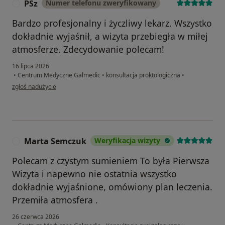
PSz
Numer telefonu zweryfikowany
P
Bardzo profesjonalny i życzliwy lekarz. Wszystko
dokładnie wyjaśnił, a wizyta przebiegła w miłej
atmosferze. Zdecydowanie polecam!
16 lipca 2026
•
Centrum Medyczne Galmedic
•
konsultacja proktologiczna
•
w opinii użytkownika PSz
zgłoś nadużycie
Marta Semczuk
Weryfikacja wizyty
M
Polecam z czystym sumieniem To była Pierwsza
Wizyta i napewno nie ostatnia wszystko
dokładnie wyjaśnione, omówiony plan leczenia.
Przemiła atmosfera .
26 czerwca 2026