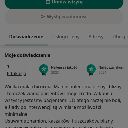
Umów wizytę
Wyślij wiadomość
Doświadczenie
Usługi i ceny
Adresy
Ubezpi
Moje doświadczenie
1
Edukacja
Wielka mała chirurgia. Ma nie boleć i ma nie być blizny
- to oczekiwania pacjentów i moje credo. W końcu
wszyscy jesteśmy pacjentami... Dlatego raczej nie boli,
a ślady po interwencji są w miarę możliwości
minimalne.
Usuwanie znamion, kaszaków, tłuszczaków, blizny,
opracowywanie ran - słowem chirurgia w zakresie