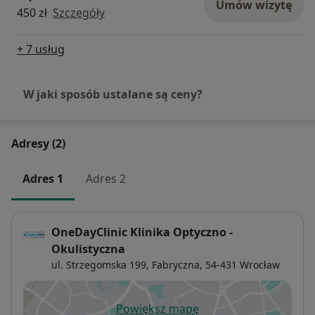
Umów wizytę
450 zł
Szczegóły
+ 7 usług
W jaki sposób ustalane są ceny?
Adresy (2)
Adres 1
Adres 2
OneDayClinic Klinika Optyczno -
Okulistyczna
ul. Strzegomska 199,
Fabryczna
, 54-431
Wrocław
Powiększ mapę