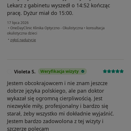
Lekarz z gabinetu wyszedł o 14:52 kończąc
pracę. Dyżur miał do 15:00.
17 lipca 2026
•
OneDayClinic Klinika Optyczno - Okulistyczna
•
konsultacja
okulistyczna dzieci
w opinii użytkownika Maria
•
zgłoś nadużycie
Violeta S.
Weryfikacja wizyty
V
Jestem obcokrajowcem i nie znam jeszcze
dobrze języka polskiego, ale pan doktor
wykazał się ogromną cierpliwością. Jest
niezwykle miły, profesjonalny i bardzo się
starał, żeby wszystko mi dokładnie wyjaśnić.
Jestem bardzo zadowolona z tej wizyty i
szczerze polecam