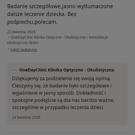
Badanie szczegółowe,jasno wytlumaczone
dalsze leczenie dziecka. Bez
pośpiechu,polecam.
23 kwietnia 2026
•
OneDayClinic Klinika Optyczno - Okulistyczna
•
konsultacja
okulistyczna dzieci
w opinii użytkownika Michał G
•
zgłoś nadużycie
OneDayClinic Klinika Optyczno - Okulistyczna
Dziękujemy za podzielenie się swoją opinią.
Cieszymy się, że badanie było szczegółowe i
wyjaśnione w jasny sposób. Dokładność i
spokojne podejście są dla nas bardzo ważne,
szczególnie w przypadku leczenia dzieci.
23 kwietnia 2026