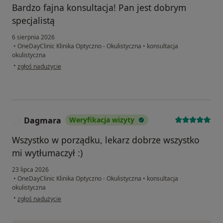
Bardzo fajna konsultacja! Pan jest dobrym
specjalistą
6 sierpnia 2026
•
OneDayClinic Klinika Optyczno - Okulistyczna
•
konsultacja
okulistyczna
w opinii użytkownika Volodymyr
•
zgłoś nadużycie
Dagmara
Weryfikacja wizyty
D
Wszystko w porządku, lekarz dobrze wszystko
mi wytłumaczył :)
23 lipca 2026
•
OneDayClinic Klinika Optyczno - Okulistyczna
•
konsultacja
okulistyczna
w opinii użytkownika Dagmara
•
zgłoś nadużycie