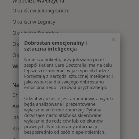
W pobliżu Wałbrzycha
Okuliści w Jeleniej Górze
Okuliści w Legnicy
Okuliści w Świdnicy
Dobrostan emocjonalny i
Okuliści w Dzierżoniowie
sztuczna inteligencja
Okuliści w Bielawie
Niniejsza ankieta, przygotowana przez
zespół Patient Care Doctoralia, ma na celu
Więcej (14)
lepsze zrozumienie, w jaki sposób ludzie
Więcej w kategorii: W pobliżu Wałbrzycha
korzystają z narzędzi sztucznej inteligencji
jako wsparcia dla swojego dobrostanu
Najczęście leczone choroby
emocjonalnego i zdrowia psychicznego.
Choroby oczu w Wałbrzychu
Udział w ankiecie jest anonimowy, a wyniki
będą analizowane i prezentowane
Astygmatyzm w Wałbrzychu
wyłącznie w formie zbiorczej. Pytania
dotyczące nastolatków są skierowane
Jaskra w Wałbrzychu
wyłącznie do rodziców lub opiekunów
prawnych. Nie zbieramy informacji
Krótkowzroczność w Wałbrzychu
bezpośrednio od osób niepełnoletnich.