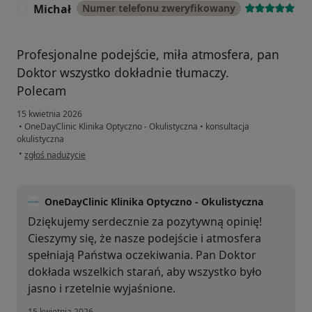
Michał
Numer telefonu zweryfikowany
M
Profesjonalne podejście, miła atmosfera, pan
Doktor wszystko dokładnie tłumaczy.
Polecam
15 kwietnia 2026
•
OneDayClinic Klinika Optyczno - Okulistyczna
•
konsultacja
okulistyczna
w opinii użytkownika Michał
•
zgłoś nadużycie
OneDayClinic Klinika Optyczno - Okulistyczna
Dziękujemy serdecznie za pozytywną opinię!
Cieszymy się, że nasze podejście i atmosfera
spełniają Państwa oczekiwania. Pan Doktor
dokłada wszelkich starań, aby wszystko było
jasno i rzetelnie wyjaśnione.
15 kwietnia 2026