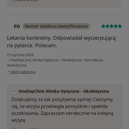
PD
Numer telefonu zweryfikowany
P
Lekarza konkretny. Odpowiadał wyczerpującą
na pytania. Polecam.
25 stycznia 2026
•
OneDayClinic Klinika Optyczno - Okulistyczna
•
konsultacja
okulistyczna
w opinii użytkownika PD
•
zgłoś nadużycie
OneDayClinic Klinika Optyczno - Okulistyczna
Dziękujemy za tak pozytywną opinię! Cieszymy
się, że wizyta przebiegła pomyślnie i spełniła
oczekiwania. Zapraszam serdecznie na kolejną
wizytę