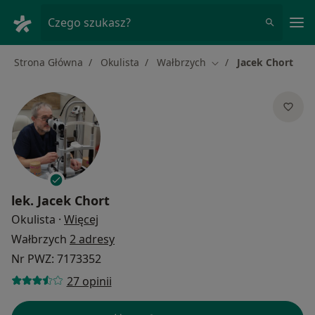
Me
Czego szukasz?
Strona Główna
Okulista
Wałbrzych
Jacek Chort
Zmień miasto
lek.
Jacek Chort
O specjalizacjach
Okulista
·
Więcej
Wałbrzych
2 adresy
Nr PWZ: 7173352
27 opinii