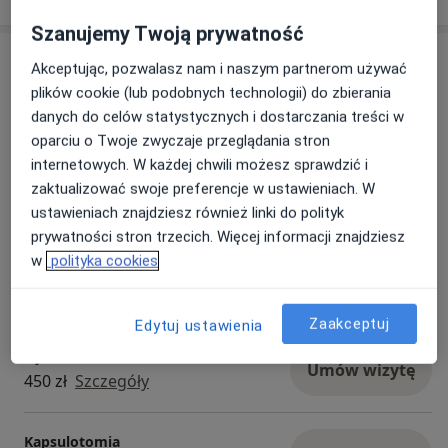
widzenie staje się bardziej naturalne i płynne
Szanujemy Twoją prywatność
poprawia się jakość obrazu i kontrast
Usługi i ceny
Akceptując, pozwalasz nam i naszym partnerom używać
zmniejsza się zmęczenie wzroku, szczególnie przy
plików cookie (lub podobnych technologii) do zbierania
intensywnej pracy wzrokowej
Konsultacja okulistyczna
Umów wizytę
danych do celów statystycznych i dostarczania treści w
Od 250 zł
Szczegóły
oparciu o Twoje zwyczaje przeglądania stron
Rozwiązanie to uwzględnia nie tylko optykę oka,
internetowych. W każdej chwili możesz sprawdzić i
ale również sposób przetwarzania obrazu przez
Konsultacja okulistyczna dzieci
zaktualizować swoje preferencje w ustawieniach. W
mózg, co przekłada się na wyższy komfort
Umów wizytę
280 zł
Szczegóły
ustawieniach znajdziesz również linki do polityk
widzenia w codziennym funkcjonowaniu.
prywatności stron trzecich. Więcej informacji znajdziesz
w
polityka cookies
Efekt:
Badania dna oka
Umów wizytę
Lepsza jakość widzenia od pierwszego dnia
250 zł
Szczegóły
użytkowania.
Zaakceptuj
Edytuj ustawienia
Irydotomia
Promocja: -30% do 30 czerwca
Umów wizytę
450 zł
Szczegóły
Dostępne we wszystkich salonach OneDayClinic
Kapsulotomia