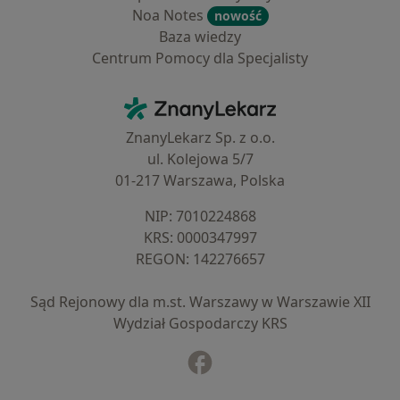
Noa Notes
nowość
Baza wiedzy
Centrum Pomocy dla Specjalisty
Kontakt
ZnanyLekarz - Strona główna
ZnanyLekarz Sp. z o.o.
ul. Kolejowa 5/7
01-217 Warszawa, Polska
NIP: ⁠7010224868
KRS: ⁠0000347997
REGON: ⁠142276657
Sąd Rejonowy dla m.st. Warszawy w Warszawie XII
Wydział Gospodarczy KRS
Facebook
otwiera się w nowej karcie