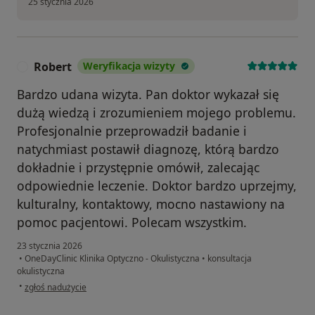
25 stycznia 2026
Robert
Weryfikacja wizyty
R
Bardzo udana wizyta. Pan doktor wykazał się
dużą wiedzą i zrozumieniem mojego problemu.
Profesjonalnie przeprowadził badanie i
natychmiast postawił diagnozę, którą bardzo
dokładnie i przystępnie omówił, zalecając
odpowiednie leczenie. Doktor bardzo uprzejmy,
kulturalny, kontaktowy, mocno nastawiony na
pomoc pacjentowi. Polecam wszystkim.
23 stycznia 2026
•
OneDayClinic Klinika Optyczno - Okulistyczna
•
konsultacja
okulistyczna
w opinii użytkownika Robert
•
zgłoś nadużycie