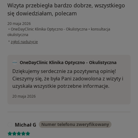
Wizyta przebiegła bardzo dobrze, wszystkiego
się dowiedziałam, polecam
20 maja 2026
•
OneDayClinic Klinika Optyczno - Okulistyczna
•
konsultacja
okulistyczna
w opinii użytkownika Aneta
•
zgłoś nadużycie
OneDayClinic Klinika Optyczno - Okulistyczna
Dziękujemy serdecznie za pozytywną opinię!
Cieszymy się, że była Pani zadowolona z wizyty i
uzyskała wszystkie potrzebne informacje.
20 maja 2026
Michał G
Numer telefonu zweryfikowany
M