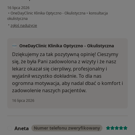
16 lipca 2026
•
OneDayClinic Klinika Optyczno - Okulistyczna
•
konsultacja
okulistyczna
w opinii użytkownika Violeta S.
•
zgłoś nadużycie
OneDayClinic Klinika Optyczno - Okulistyczna
Dziękujemy za tak pozytywną opinię! Cieszymy
się, że była Pani zadowolona z wizyty i że nasz
lekarz okazał się cierpliwy, profesjonalny i
wyjaśnił wszystko dokładnie. To dla nas
ogromna motywacja, aby nadal dbać o komfort i
zadowolenie naszych pacjentów.
16 lipca 2026
Aneta
Numer telefonu zweryfikowany
A