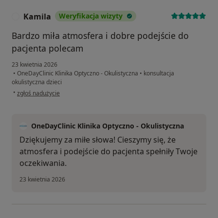
Kamila
Weryfikacja wizyty
K
Bardzo miła atmosfera i dobre podejście do
pacjenta polecam
23 kwietnia 2026
•
OneDayClinic Klinika Optyczno - Okulistyczna
•
konsultacja
okulistyczna dzieci
w opinii użytkownika Kamila
•
zgłoś nadużycie
OneDayClinic Klinika Optyczno - Okulistyczna
Dziękujemy za miłe słowa! Cieszymy się, że
atmosfera i podejście do pacjenta spełniły Twoje
oczekiwania.
23 kwietnia 2026