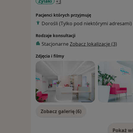
a11y_sr_more_diseases
Żylaki
+3
a) Chirurgii naczyniowej:
- diagnostyka USG naczyń: tętnice szyjne, a
Pacjenci których przyjmuję
żylny
Dorośli (Tylko pod niektórymi adresami)
- operacje układu żylnego – tradycyjne i ma
farmakomechaniczna (z użyciem ze
Rodzaje konsultacji
Stacjonarne
Zobacz lokalizacje (3)
b) Chirurgii ogólnej w technice tradycyjnej 
- usunięcie pęcherzyka żółciowego
Zdjęcia i filmy
- usunięcie jelita grubego
- operacje przepuklin
- usuwanie tarczycy
Zobacz galerię (6)
Pokaż wi