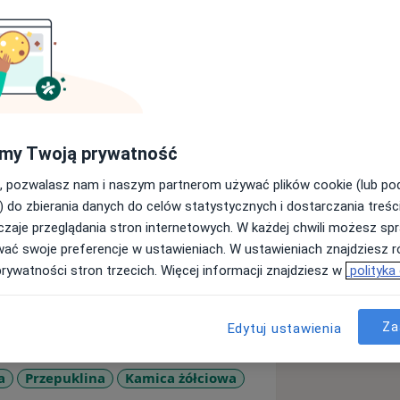
Medycznej w Poznaniu (1985). Uzyskał
my Twoją prywatność
a następnie chirurgii naczyniowej i
w obszarze wideochirurgii (operacje
, pozwalasz nam i naszym partnerom używać plików cookie (lub p
raz chirurgii naczyniowej.
) do zbierania danych do celów statystycznych i dostarczania treśc
zną wiedzę medyczną zdobywał w
zaje przeglądania stron internetowych. W każdej chwili możesz spr
ii Ogólnej i Naczyń w Szpitalu
wać swoje preferencje w ustawieniach. W ustawieniach znajdziesz ró
rsytetu Medycznego im. Karola
prywatności stron trzecich. Więcej informacji znajdziesz w
polityka
ku
Lecznicy Certus w Poznaniu (2004 –
Za
Edytuj ustawienia
 jak i leczeniu i operacjach chorób, z
a
Przepuklina
Kamica żółciowa