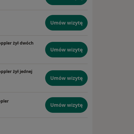
zyn
Umów wizytę
oppler żył dwóch
Umów wizytę
ppler żył jednej
Umów wizytę
pler
Umów wizytę