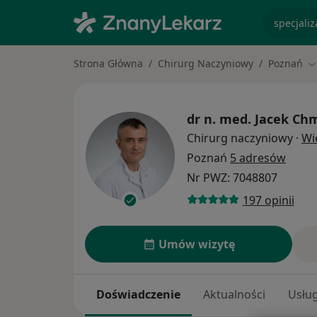
specjaliz
Strona Główna
Chirurg Naczyniowy
Poznań
Z
dr n. med.
Jacek Chm
Chirurg naczyniowy
·
Wi
Poznań
5 adresów
Nr PWZ: 7048807
197 opinii
Umów wizytę
Doświadczenie
Aktualności
Usług