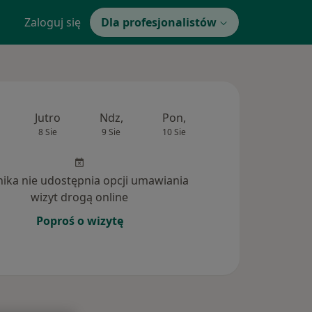
Zaloguj się
Dla profesjonalistów
Jutro
Ndz,
Pon,
Wt,
Śr,
8 Sie
9 Sie
10 Sie
11 Sie
12 Si
inika nie udostępnia opcji umawiania
wizyt drogą online
Poproś o wizytę