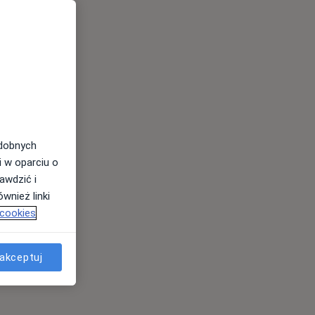
odobnych
i w oparciu o
awdzić i
wnież linki
 cookies
akceptuj