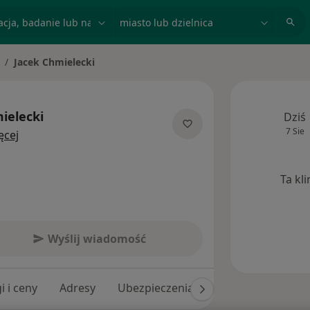
acja, badanie lub nazwisko
miasto lub dzielnica
Jacek Chmielecki
mień miasto
ielecki
Dziś
7 Sie
O specjalizacjach
ęcej
Ta kl
Wyślij wiadomość
i i ceny
Adresy
Ubezpieczenia
Opinie (197)