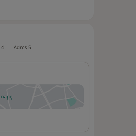
 4
Adres 5
 mapę
wiera się w nowej karcie