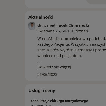
o 
Aktualności
dr n. med. Jacek Chmielecki
Świetlana 25, 60-151 Poznań
W neoMedica kompleksowo podchod
każdego Pacjenta. Wszystkich naszyc
specjalistów wyróżnia empatia i profe
w opiece nad pacjentem.
W Centrum Medycznym neoMedica w 
Dowiedz się więcej
w ramach chirurgii naczyniowej zajmu
26/05/2023
głównie diagnostyką i leczeniem niew
żylnej kończyn dolnych czyli chorobam
jak żylaki lub zakrzepice. Jeśli będą istn
Usługi i ceny
wskazania medyczne, specjalista moż
Konsultacja chirurga naczyniowego
zaproponować podczas wizyty wykon